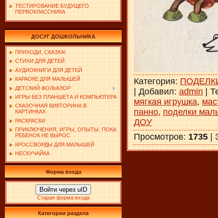
ТЕСТИРОВАНИЕ БУДУЩЕГО
ПЕРВОКЛАССНИКА
ДОСУГ ДОШКОЛЬНИКА
ПРИХОДИ, СКАЗКА!
СТИХИ ДЛЯ ДЕТЕЙ
АУДИОКНИГИ ДЛЯ ДЕТЕЙ
КАРАОКЕ ДЛЯ МАЛЫШЕЙ
Категория
:
ПОДЕЛК
ДЕТСКИЙ ФОЛЬКЛОР
|
Добавил
:
admin
|
Т
ИГРЫ БЕЗ ПЛАНШЕТА И КОМПЬЮТЕРА
мягкая игрушка
,
мас
СКАЗОЧНАЯ ВИКТОРИНА В
панно
,
поделки мал
КАРТИНКАХ
ДОУ
РАСКРАСКИ
ПРИКЛЮЧЕНИЯ, ИГРЫ, ОПЫТЫ. ПОКА
Просмотров
:
1735
|
РЕБЕНОК НЕ ВЫРОС
КРОССВОРДЫ ДЛЯ МАЛЫШЕЙ
НЕСКУЧАЙКА
Форма входа
Войти через uID
Старая форма входа
Категории раздела