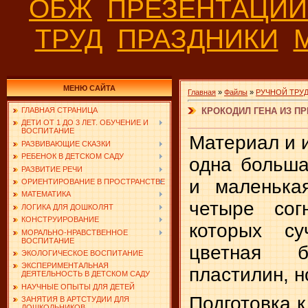
ОБЖ
ПРЕЗЕНТАЦИ
ТРУД
ПРАЗДНИКИ
МЕНЮ САЙТА
Главная
»
Файлы
»
РУЧНОЙ ТРУ
КРОКОДИЛ ГЕНА ИЗ П
ГЛАВНАЯ СТРАНИЦА
ДЕТИ ОТ 1 ДО 3 ЛЕТ. ОБУЧЕНИЕ И
ВОСПИТАНИЕ
Материал и 
РАЗВИВАЮЩИЕ СКАЗКИ
РЕБЕНОК В ДЕТСКОМ САДУ
одна больша
РАЗВИТИЕ РЕЧИ
и маленька
ОРИЕНТИРОВАНИЕ В ПРОСТРАНСТВЕ
МАТЕМАТИКА
четыре сог
ЛОГИКА ДЛЯ ДОШКОЛЯТ
КОНСТРУИРОВАНИЕ
которых су
МОРАЛЬНО-НРАВСТВЕННОЕ
ВОСПИТАНИЕ
цветная б
ЭКОЛОГИЧЕСКОЕ ВОСПИТАНИЕ
ЭКСПЕРИМЕНТАЛЬНАЯ
пластилин, 
ДЕЯТЕЛЬНОСТЬ В ДЕТСКОМ САДУ
НАУЧНЫЕ ОПЫТЫ ДЛЯ ДЕТЕЙ
Подготовка к
ЗАНЯТИЯ В АРТСТУДИИ ДЛЯ
ДОШКОЛЬНИКОВ