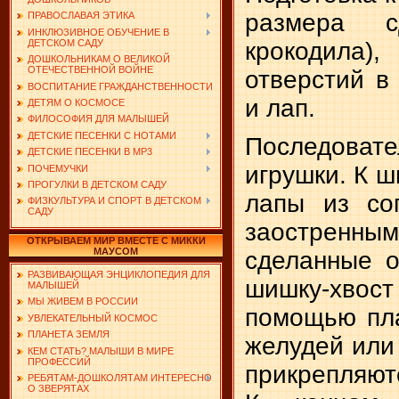
размера с
ПРАВОСЛАВАЯ ЭТИКА
ИНКЛЮЗИВНОЕ ОБУЧЕНИЕ В
ДЕТСКОМ САДУ
крокодила)
ДОШКОЛЬНИКАМ О ВЕЛИКОЙ
ОТЕЧЕСТВЕННОЙ ВОЙНЕ
отверстий в
ВОСПИТАНИЕ ГРАЖДАНСТВЕННОСТИ
и лап.
ДЕТЯМ О КОСМОСЕ
ФИЛОСОФИЯ ДЛЯ МАЛЫШЕЙ
ДЕТСКИЕ ПЕСЕНКИ С НОТАМИ
Последоват
ДЕТСКИЕ ПЕСЕНКИ В MP3
игрушки. К 
ПОЧЕМУЧКИ
ПРОГУЛКИ В ДЕТСКОМ САДУ
лапы из сог
ФИЗКУЛЬТУРА И СПОРТ В ДЕТСКОМ
САДУ
заостренн
ОТКРЫВАЕМ МИР ВМЕСТЕ С МИККИ
МАУСОМ
сделанные о
РАЗВИВАЮЩАЯ ЭНЦИКЛОПЕДИЯ ДЛЯ
шишку-хвост
МАЛЫШЕЙ
МЫ ЖИВЕМ В РОССИИ
помощью пла
УВЛЕКАТЕЛЬНЫЙ КОСМОС
ПЛАНЕТА ЗЕМЛЯ
желудей или
КЕМ СТАТЬ? МАЛЫШИ В МИРЕ
ПРОФЕССИЙ
прикрепляют
РЕБЯТАМ-ДОШКОЛЯТАМ ИНТЕРЕСНО
О ЗВЕРЯТАХ