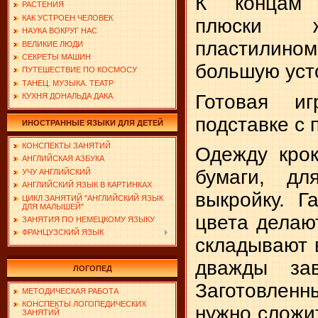
К концам 
РАСТЕНИЯ
КАК УСТРОЕН ЧЕЛОВЕК
плюски ж
НАУКА ВОКРУГ НАС
пластилино
ВЕЛИКИЕ ЛЮДИ
СЕКРЕТЫ МАШИН
большую уст
ПУТЕШЕСТВИЕ ПО КОСМОСУ
ТАНЕЦ. МУЗЫКА. ТЕАТР
Готовая иг
КУХНЯ ДОНАЛЬДА ДАКА
подставке с
ИНОСТРАННЫЕ ЯЗЫКИ ДЛЯ ДЕТЕЙ
КОНСПЕКТЫ ЗАНЯТИЙ
Одежду крок
АНГЛИЙСКАЯ АЗБУКА
бумаги, дл
УЧУ АНГЛИЙСКИЙ
АНГЛИЙСКИЙ ЯЗЫК В КАРТИНКАХ
выкройку. Г
ЦИКЛ ЗАНЯТИЙ "АНГЛИЙСКИЙ ЯЗЫК
ДЛЯ МАЛЫШЕЙ"
цвета делают
ЗАНЯТИЯ ПО НЕМЕЦКОМУ ЯЗЫКУ
ФРАНЦУЗСКИЙ ЯЗЫК
складывают 
дважды за
ЛОГОПЕД
Заготовлен
МЕТОДИЧЕСКАЯ РАБОТА
КОНСПЕКТЫ ЛОГОПЕДИЧЕСКИХ
нужно сложи
ЗАНЯТИЙ