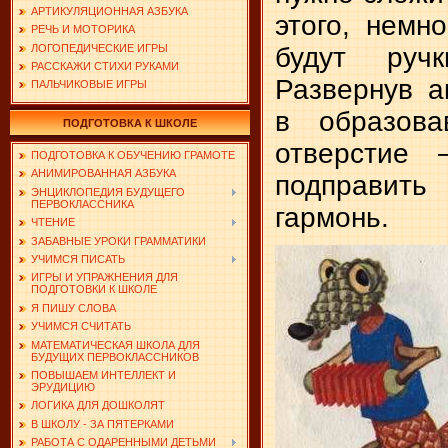
АРТИКУЛЯЦИОННАЯ АЗБУКА
этого, немно
РЕЧЬ И МОТОРИКА
ЛОГОПЕДИЧЕСКИЕ ИГРЫ
будут ручк
РАССКАЖИ СТИХИ РУКАМИ
Развернув ак
ПАЛЬЧИКОВЫЕ ИГРЫ
в образова
ПОДГОТОВКА К ШКОЛЕ
отверстие 
ПОДГОТОВКА К ОБУЧЕНИЮ ГРАМОТЕ
АНИМИРОВАННАЯ АЗБУКА
подправить
ЭНЦИКЛОПЕДИЯ БУДУЩЕГО
ПЕРВОКЛАССНИКА
гармонь.
ЧТЕНИЕ
ЗАБАВНЫЕ УРОКИ ГРАММАТИКИ
УЧИМСЯ ПИСАТЬ
ИГРЫ И УПРАЖНЕНИЯ ДЛЯ
ПОДГОТОВКИ К ШКОЛЕ
Я ПИШУ СЛОВА
УЧИМСЯ СЧИТАТЬ
МАТЕМАТИЧЕСКАЯ ШКОЛА ДЛЯ
БУДУЩИХ ПЕРВОКЛАССНИКОВ
ПОВЫШАЕМ ИНТЕЛЛЕКТ И
ЭРУДИЦИЮ
ЛОГИКА ДЛЯ ДОШКОЛЯТ
В ШКОЛУ - ЗА ПЯТЕРКАМИ
РАБОТА С ОДАРЕННЫМИ ДЕТЬМИ