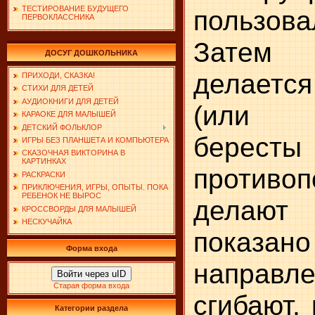
ТЕСТИРОВАНИЕ БУДУЩЕГО
пользова
ПЕРВОКЛАССНИКА
Затем 
ДОСУГ ДОШКОЛЬНИКА
делается
ПРИХОДИ, СКАЗКА!
СТИХИ ДЛЯ ДЕТЕЙ
АУДИОКНИГИ ДЛЯ ДЕТЕЙ
(или п
КАРАОКЕ ДЛЯ МАЛЫШЕЙ
ДЕТСКИЙ ФОЛЬКЛОР
бере
ИГРЫ БЕЗ ПЛАНШЕТА И КОМПЬЮТЕРА
СКАЗОЧНАЯ ВИКТОРИНА В
КАРТИНКАХ
против
РАСКРАСКИ
ПРИКЛЮЧЕНИЯ, ИГРЫ, ОПЫТЫ. ПОКА
РЕБЕНОК НЕ ВЫРОС
делаю
КРОССВОРДЫ ДЛЯ МАЛЫШЕЙ
НЕСКУЧАЙКА
показано
Форма входа
направл
Войти через uID
Старая форма входа
сгибают,
Категории раздела