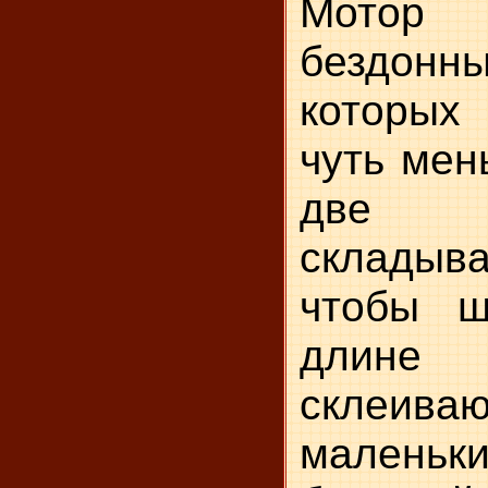
Мотор 
бездонны
которых
чуть мен
две п
складыва
чтобы ш
длине 
склеиваю
маленьки