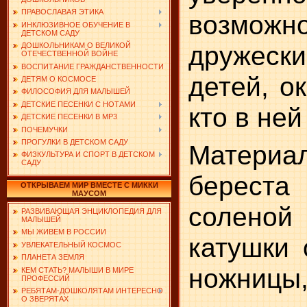
ПРАВОСЛАВАЯ ЭТИКА
возможн
ИНКЛЮЗИВНОЕ ОБУЧЕНИЕ В
ДЕТСКОМ САДУ
дружеск
ДОШКОЛЬНИКАМ О ВЕЛИКОЙ
ОТЕЧЕСТВЕННОЙ ВОЙНЕ
ВОСПИТАНИЕ ГРАЖДАНСТВЕННОСТИ
детей, о
ДЕТЯМ О КОСМОСЕ
ФИЛОСОФИЯ ДЛЯ МАЛЫШЕЙ
ДЕТСКИЕ ПЕСЕНКИ С НОТАМИ
кто в ней
ДЕТСКИЕ ПЕСЕНКИ В MP3
ПОЧЕМУЧКИ
ПРОГУЛКИ В ДЕТСКОМ САДУ
Материа
ФИЗКУЛЬТУРА И СПОРТ В ДЕТСКОМ
САДУ
берест
ОТКРЫВАЕМ МИР ВМЕСТЕ С МИККИ
МАУСОМ
соленой
РАЗВИВАЮЩАЯ ЭНЦИКЛОПЕДИЯ ДЛЯ
МАЛЫШЕЙ
МЫ ЖИВЕМ В РОССИИ
катушки 
УВЛЕКАТЕЛЬНЫЙ КОСМОС
ПЛАНЕТА ЗЕМЛЯ
ножницы,
КЕМ СТАТЬ? МАЛЫШИ В МИРЕ
ПРОФЕССИЙ
РЕБЯТАМ-ДОШКОЛЯТАМ ИНТЕРЕСНО
О ЗВЕРЯТАХ