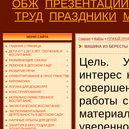
ОБЖ
ПРЕЗЕНТАЦИ
ТРУД
ПРАЗДНИКИ
МЕНЮ САЙТА
Главная
»
Файлы
»
РУЧНОЙ ТРУ
МАШИНА ИЗ БЕРЕСТЫ
ГЛАВНАЯ СТРАНИЦА
ДЕТИ ОТ 1 ДО 3 ЛЕТ. ОБУЧЕНИЕ И
ВОСПИТАНИЕ
Цель. У
РАЗВИВАЮЩИЕ СКАЗКИ
РЕБЕНОК В ДЕТСКОМ САДУ
интерес 
РАЗВИТИЕ РЕЧИ
ОРИЕНТИРОВАНИЕ В ПРОСТРАНСТВЕ
МАТЕМАТИКА
соверше
ЛОГИКА ДЛЯ ДОШКОЛЯТ
КОНСТРУИРОВАНИЕ
работы 
МОРАЛЬНО-НРАВСТВЕННОЕ
ВОСПИТАНИЕ
ЭКОЛОГИЧЕСКОЕ ВОСПИТАНИЕ
материа
ЭКСПЕРИМЕНТАЛЬНАЯ
ДЕЯТЕЛЬНОСТЬ В ДЕТСКОМ САДУ
НАУЧНЫЕ ОПЫТЫ ДЛЯ ДЕТЕЙ
увере
ЗАНЯТИЯ В АРТСТУДИИ ДЛЯ
ДОШКОЛЬНИКОВ