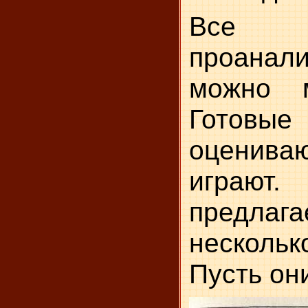
Вс
проанал
можно м
Гото
оцениваю
играю
предл
несколь
Пусть он