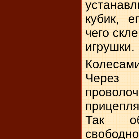
устана
кубик, е
чего скл
игрушки.
Колесам
Через 
провол
прицепля
Так об
свободно