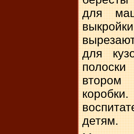
для ма
выкро
вырезают
для куз
полоск
втором
коробки.
воспита
детям.