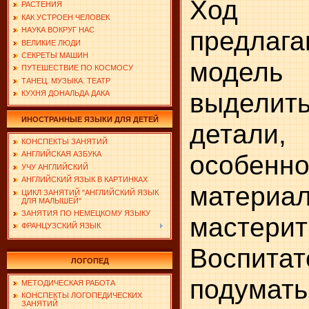
Ход р
РАСТЕНИЯ
КАК УСТРОЕН ЧЕЛОВЕК
предла
НАУКА ВОКРУГ НАС
ВЕЛИКИЕ ЛЮДИ
СЕКРЕТЫ МАШИН
модель 
ПУТЕШЕСТВИЕ ПО КОСМОСУ
ТАНЕЦ. МУЗЫКА. ТЕАТР
выдели
КУХНЯ ДОНАЛЬДА ДАКА
ИНОСТРАННЫЕ ЯЗЫКИ ДЛЯ ДЕТЕЙ
детал
КОНСПЕКТЫ ЗАНЯТИЙ
особен
АНГЛИЙСКАЯ АЗБУКА
УЧУ АНГЛИЙСКИЙ
АНГЛИЙСКИЙ ЯЗЫК В КАРТИНКАХ
материал
ЦИКЛ ЗАНЯТИЙ "АНГЛИЙСКИЙ ЯЗЫК
ДЛЯ МАЛЫШЕЙ"
ЗАНЯТИЯ ПО НЕМЕЦКОМУ ЯЗЫКУ
масте
ФРАНЦУЗСКИЙ ЯЗЫК
Воспита
ЛОГОПЕД
подумат
МЕТОДИЧЕСКАЯ РАБОТА
КОНСПЕКТЫ ЛОГОПЕДИЧЕСКИХ
ЗАНЯТИЙ