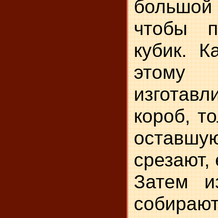
большо
чтобы п
кубик. К
этому
изготав
короб, т
оставш
срезают,
Затем и
соби