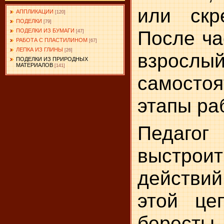
или скр
АППЛИКАЦИИ
[120]
ПОДЕЛКИ
[79]
После ча
ПОДЕЛКИ ИЗ БУМАГИ
[47]
РАБОТА С ПЛАСТИЛИНОМ
[67]
ЛЕПКА ИЗ ГЛИНЫ
[26]
взрослы
ПОДЕЛКИ ИЗ ПРИРОДНЫХ
МАТЕРИАЛОВ
[141]
самосто
этапы ра
Педагог
выстрои
действи
этой це
бересты 