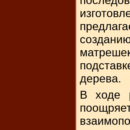
изгото
предлаг
создани
матрешек
подставк
дерева.
В ходе 
поощр
взаим