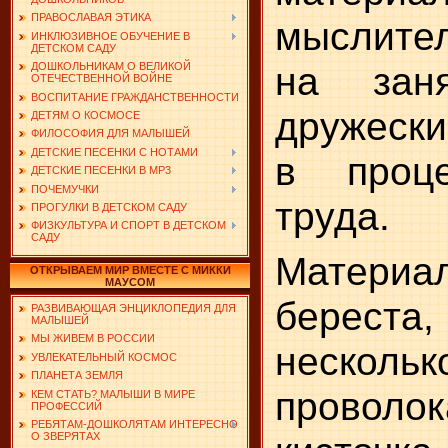
ПРАВОСЛАВАЯ ЭТИКА
мыслите
ИНКЛЮЗИВНОЕ ОБУЧЕНИЕ В
ДЕТСКОМ САДУ
на заня
ДОШКОЛЬНИКАМ О ВЕЛИКОЙ
ОТЕЧЕСТВЕННОЙ ВОЙНЕ
ВОСПИТАНИЕ ГРАЖДАНСТВЕННОСТИ
дружеск
ДЕТЯМ О КОСМОСЕ
ФИЛОСОФИЯ ДЛЯ МАЛЫШЕЙ
ДЕТСКИЕ ПЕСЕНКИ С НОТАМИ
в проце
ДЕТСКИЕ ПЕСЕНКИ В MP3
ПОЧЕМУЧКИ
труда.
ПРОГУЛКИ В ДЕТСКОМ САДУ
ФИЗКУЛЬТУРА И СПОРТ В ДЕТСКОМ
САДУ
Материа
ОТКРЫВАЕМ МИР ВМЕСТЕ С МИККИ
МАУСОМ
береста,
РАЗВИВАЮЩАЯ ЭНЦИКЛОПЕДИЯ ДЛЯ
МАЛЫШЕЙ
МЫ ЖИВЕМ В РОССИИ
нескол
УВЛЕКАТЕЛЬНЫЙ КОСМОС
ПЛАНЕТА ЗЕМЛЯ
проволо
КЕМ СТАТЬ? МАЛЫШИ В МИРЕ
ПРОФЕССИЙ
РЕБЯТАМ-ДОШКОЛЯТАМ ИНТЕРЕСНО
О ЗВЕРЯТАХ