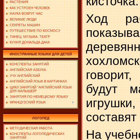
кисточка.
РАСТЕНИЯ
КАК УСТРОЕН ЧЕЛОВЕК
Ход раб
НАУКА ВОКРУГ НАС
ВЕЛИКИЕ ЛЮДИ
СЕКРЕТЫ МАШИН
показы
ПУТЕШЕСТВИЕ ПО КОСМОСУ
ТАНЕЦ. МУЗЫКА. ТЕАТР
деревя
КУХНЯ ДОНАЛЬДА ДАКА
ИНОСТРАННЫЕ ЯЗЫКИ ДЛЯ ДЕТЕЙ
хохлом
КОНСПЕКТЫ ЗАНЯТИЙ
говорит
АНГЛИЙСКАЯ АЗБУКА
УЧУ АНГЛИЙСКИЙ
АНГЛИЙСКИЙ ЯЗЫК В КАРТИНКАХ
будут м
ЦИКЛ ЗАНЯТИЙ "АНГЛИЙСКИЙ ЯЗЫК
ДЛЯ МАЛЫШЕЙ"
ЗАНЯТИЯ ПО НЕМЕЦКОМУ ЯЗЫКУ
игрушк
ФРАНЦУЗСКИЙ ЯЗЫК
составят
ЛОГОПЕД
МЕТОДИЧЕСКАЯ РАБОТА
На учебн
КОНСПЕКТЫ ЛОГОПЕДИЧЕСКИХ
ЗАНЯТИЙ