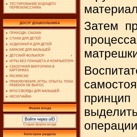
ТЕСТИРОВАНИЕ БУДУЩЕГО
материал
ПЕРВОКЛАССНИКА
Затем пр
ДОСУГ ДОШКОЛЬНИКА
ПРИХОДИ, СКАЗКА!
процес
СТИХИ ДЛЯ ДЕТЕЙ
АУДИОКНИГИ ДЛЯ ДЕТЕЙ
матрешки
КАРАОКЕ ДЛЯ МАЛЫШЕЙ
ДЕТСКИЙ ФОЛЬКЛОР
ИГРЫ БЕЗ ПЛАНШЕТА И КОМПЬЮТЕРА
Воспита
СКАЗОЧНАЯ ВИКТОРИНА В
КАРТИНКАХ
РАСКРАСКИ
самосто
ПРИКЛЮЧЕНИЯ, ИГРЫ, ОПЫТЫ. ПОКА
РЕБЕНОК НЕ ВЫРОС
КРОССВОРДЫ ДЛЯ МАЛЫШЕЙ
принцип
НЕСКУЧАЙКА
выделить
Форма входа
Войти через uID
операци
Старая форма входа
Категории раздела