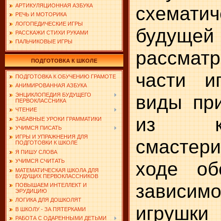
схемат
АРТИКУЛЯЦИОННАЯ АЗБУКА
РЕЧЬ И МОТОРИКА
ЛОГОПЕДИЧЕСКИЕ ИГРЫ
будуще
РАССКАЖИ СТИХИ РУКАМИ
ПАЛЬЧИКОВЫЕ ИГРЫ
рассматр
ПОДГОТОВКА К ШКОЛЕ
части и
ПОДГОТОВКА К ОБУЧЕНИЮ ГРАМОТЕ
АНИМИРОВАННАЯ АЗБУКА
виды при
ЭНЦИКЛОПЕДИЯ БУДУЩЕГО
ПЕРВОКЛАССНИКА
ЧТЕНИЕ
из ко
ЗАБАВНЫЕ УРОКИ ГРАММАТИКИ
УЧИМСЯ ПИСАТЬ
ИГРЫ И УПРАЖНЕНИЯ ДЛЯ
смастери
ПОДГОТОВКИ К ШКОЛЕ
Я ПИШУ СЛОВА
ходе об
УЧИМСЯ СЧИТАТЬ
МАТЕМАТИЧЕСКАЯ ШКОЛА ДЛЯ
БУДУЩИХ ПЕРВОКЛАССНИКОВ
зависим
ПОВЫШАЕМ ИНТЕЛЛЕКТ И
ЭРУДИЦИЮ
ЛОГИКА ДЛЯ ДОШКОЛЯТ
игрушки 
В ШКОЛУ - ЗА ПЯТЕРКАМИ
РАБОТА С ОДАРЕННЫМИ ДЕТЬМИ