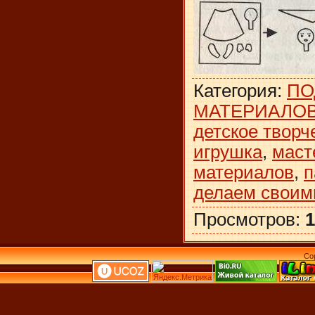
Категория
:
ПО
МАТЕРИАЛО
детское творч
игрушка
,
маст
материалов
,
п
делаем своим
Просмотров
:
1
Co