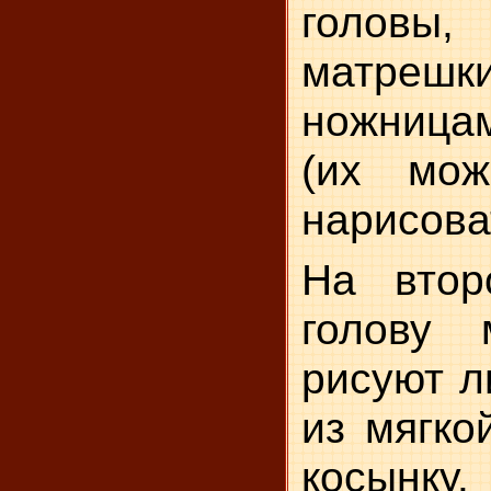
головы,
матре
ножница
(их мож
нарисова
На втор
голову 
рисуют л
из мягко
косынку