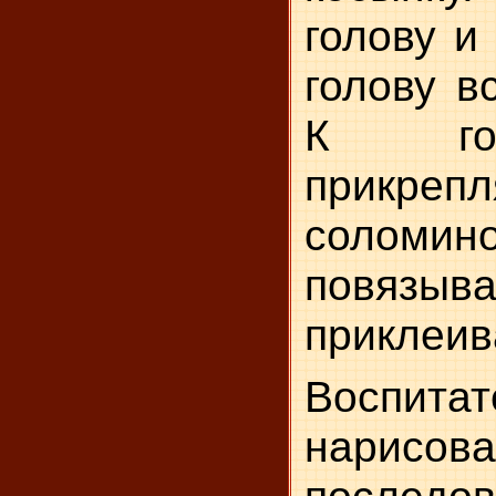
голову и
голову в
К гол
прикре
соломино
повязыв
приклеив
Воспит
нарисов
последов