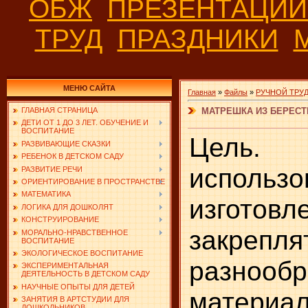
ОБЖ
ПРЕЗЕНТАЦИ
ТРУД
ПРАЗДНИКИ
МЕНЮ САЙТА
Главная
»
Файлы
»
РУЧНОЙ ТРУ
МАТРЕШКА ИЗ БЕРЕС
ГЛАВНАЯ СТРАНИЦА
ДЕТИ ОТ 1 ДО 3 ЛЕТ. ОБУЧЕНИЕ И
ВОСПИТАНИЕ
Цель.
РАЗВИВАЮЩИЕ СКАЗКИ
РЕБЕНОК В ДЕТСКОМ САДУ
использ
РАЗВИТИЕ РЕЧИ
ОРИЕНТИРОВАНИЕ В ПРОСТРАНСТВЕ
МАТЕМАТИКА
изготов
ЛОГИКА ДЛЯ ДОШКОЛЯТ
КОНСТРУИРОВАНИЕ
закрепля
МОРАЛЬНО-НРАВСТВЕННОЕ
ВОСПИТАНИЕ
ЭКОЛОГИЧЕСКОЕ ВОСПИТАНИЕ
разнооб
ЭКСПЕРИМЕНТАЛЬНАЯ
ДЕЯТЕЛЬНОСТЬ В ДЕТСКОМ САДУ
НАУЧНЫЕ ОПЫТЫ ДЛЯ ДЕТЕЙ
материал
ЗАНЯТИЯ В АРТСТУДИИ ДЛЯ
ДОШКОЛЬНИКОВ