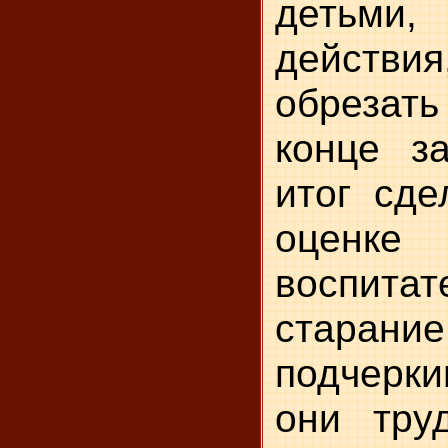
детьми,
действия
обрезать
конце з
итог сде
оценке
воспит
стар
подчерк
они тру