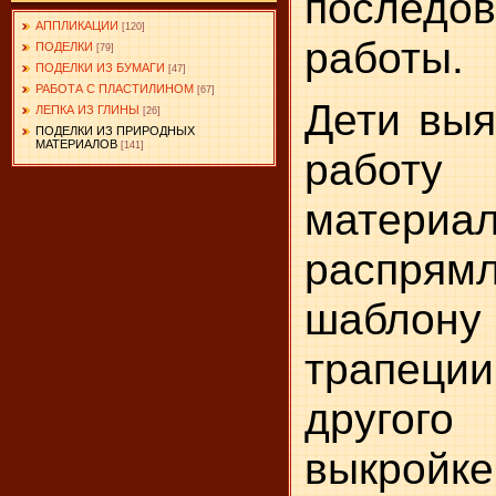
последо
АППЛИКАЦИИ
[120]
работы.
ПОДЕЛКИ
[79]
ПОДЕЛКИ ИЗ БУМАГИ
[47]
РАБОТА С ПЛАСТИЛИНОМ
[67]
Дети выя
ЛЕПКА ИЗ ГЛИНЫ
[26]
ПОДЕЛКИ ИЗ ПРИРОДНЫХ
МАТЕРИАЛОВ
[141]
работ
матер
распрям
шаблону
трапеци
другог
выкройке