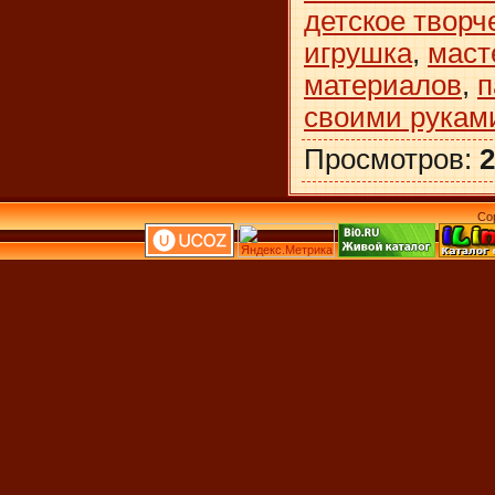
детское творч
игрушка
,
маст
материалов
,
п
своими рукам
Просмотров
:
2
Co