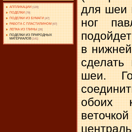
для шеи 
АППЛИКАЦИИ
[120]
ПОДЕЛКИ
[79]
ног пав
ПОДЕЛКИ ИЗ БУМАГИ
[47]
РАБОТА С ПЛАСТИЛИНОМ
[67]
ЛЕПКА ИЗ ГЛИНЫ
[26]
подойдет
ПОДЕЛКИ ИЗ ПРИРОДНЫХ
МАТЕРИАЛОВ
[141]
в нижней
сделать 
шеи. Г
соедини
обоих к
веточ
центра