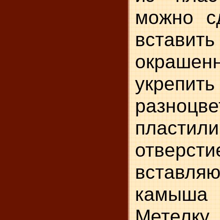
можно с
вставит
окрашен
укрепи
разноц
пластил
отверст
вставля
камыша 
Метелк