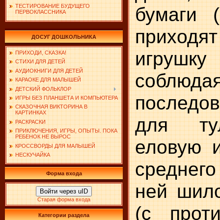
ТЕСТИРОВАНИЕ БУДУЩЕГО
бумаги 
ПЕРВОКЛАССНИКА
приход
ДОСУГ ДОШКОЛЬНИКА
игрушку
ПРИХОДИ, СКАЗКА!
СТИХИ ДЛЯ ДЕТЕЙ
АУДИОКНИГИ ДЛЯ ДЕТЕЙ
соблю
КАРАОКЕ ДЛЯ МАЛЫШЕЙ
ДЕТСКИЙ ФОЛЬКЛОР
последов
ИГРЫ БЕЗ ПЛАНШЕТА И КОМПЬЮТЕРА
СКАЗОЧНАЯ ВИКТОРИНА В
КАРТИНКАХ
для ту
РАСКРАСКИ
ПРИКЛЮЧЕНИЯ, ИГРЫ, ОПЫТЫ. ПОКА
РЕБЕНОК НЕ ВЫРОС
еловую 
КРОССВОРДЫ ДЛЯ МАЛЫШЕЙ
НЕСКУЧАЙКА
среднего
Форма входа
ней шил
Войти через uID
Старая форма входа
(с прот
Категории раздела