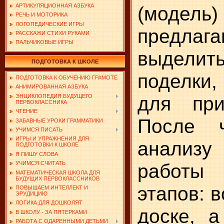
(модель
АРТИКУЛЯЦИОННАЯ АЗБУКА
РЕЧЬ И МОТОРИКА
ЛОГОПЕДИЧЕСКИЕ ИГРЫ
предлага
РАССКАЖИ СТИХИ РУКАМИ
ПАЛЬЧИКОВЫЕ ИГРЫ
выделит
ПОДГОТОВКА К ШКОЛЕ
поделки
ПОДГОТОВКА К ОБУЧЕНИЮ ГРАМОТЕ
АНИМИРОВАННАЯ АЗБУКА
для при
ЭНЦИКЛОПЕДИЯ БУДУЩЕГО
ПЕРВОКЛАССНИКА
ЧТЕНИЕ
После ч
ЗАБАВНЫЕ УРОКИ ГРАММАТИКИ
УЧИМСЯ ПИСАТЬ
ИГРЫ И УПРАЖНЕНИЯ ДЛЯ
анализу
ПОДГОТОВКИ К ШКОЛЕ
Я ПИШУ СЛОВА
работы 
УЧИМСЯ СЧИТАТЬ
МАТЕМАТИЧЕСКАЯ ШКОЛА ДЛЯ
БУДУЩИХ ПЕРВОКЛАССНИКОВ
этапов: 
ПОВЫШАЕМ ИНТЕЛЛЕКТ И
ЭРУДИЦИЮ
ЛОГИКА ДЛЯ ДОШКОЛЯТ
доске, 
В ШКОЛУ - ЗА ПЯТЕРКАМИ
РАБОТА С ОДАРЕННЫМИ ДЕТЬМИ