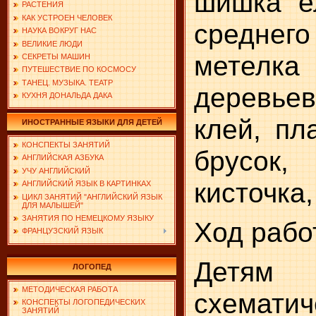
шишка е
РАСТЕНИЯ
КАК УСТРОЕН ЧЕЛОВЕК
среднег
НАУКА ВОКРУГ НАС
ВЕЛИКИЕ ЛЮДИ
метелка
СЕКРЕТЫ МАШИН
ПУТЕШЕСТВИЕ ПО КОСМОСУ
ТАНЕЦ. МУЗЫКА. ТЕАТР
деревье
КУХНЯ ДОНАЛЬДА ДАКА
клей, пл
ИНОСТРАННЫЕ ЯЗЫКИ ДЛЯ ДЕТЕЙ
КОНСПЕКТЫ ЗАНЯТИЙ
брусок
АНГЛИЙСКАЯ АЗБУКА
УЧУ АНГЛИЙСКИЙ
кисточка
АНГЛИЙСКИЙ ЯЗЫК В КАРТИНКАХ
ЦИКЛ ЗАНЯТИЙ "АНГЛИЙСКИЙ ЯЗЫК
ДЛЯ МАЛЫШЕЙ"
ЗАНЯТИЯ ПО НЕМЕЦКОМУ ЯЗЫКУ
Ход рабо
ФРАНЦУЗСКИЙ ЯЗЫК
Детя
ЛОГОПЕД
МЕТОДИЧЕСКАЯ РАБОТА
схемат
КОНСПЕКТЫ ЛОГОПЕДИЧЕСКИХ
ЗАНЯТИЙ