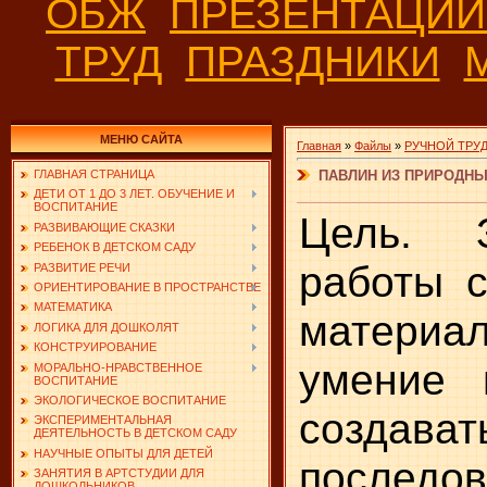
ОБЖ
ПРЕЗЕНТАЦИ
ТРУД
ПРАЗДНИКИ
МЕНЮ САЙТА
Главная
»
Файлы
»
РУЧНОЙ ТРУ
ПАВЛИН ИЗ ПРИРОДН
ГЛАВНАЯ СТРАНИЦА
ДЕТИ ОТ 1 ДО 3 ЛЕТ. ОБУЧЕНИЕ И
ВОСПИТАНИЕ
Цель. З
РАЗВИВАЮЩИЕ СКАЗКИ
РЕБЕНОК В ДЕТСКОМ САДУ
работы 
РАЗВИТИЕ РЕЧИ
ОРИЕНТИРОВАНИЕ В ПРОСТРАНСТВЕ
МАТЕМАТИКА
материа
ЛОГИКА ДЛЯ ДОШКОЛЯТ
КОНСТРУИРОВАНИЕ
умение 
МОРАЛЬНО-НРАВСТВЕННОЕ
ВОСПИТАНИЕ
ЭКОЛОГИЧЕСКОЕ ВОСПИТАНИЕ
создава
ЭКСПЕРИМЕНТАЛЬНАЯ
ДЕЯТЕЛЬНОСТЬ В ДЕТСКОМ САДУ
НАУЧНЫЕ ОПЫТЫ ДЛЯ ДЕТЕЙ
последов
ЗАНЯТИЯ В АРТСТУДИИ ДЛЯ
ДОШКОЛЬНИКОВ