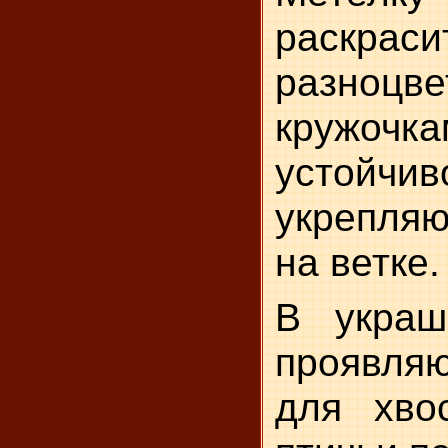
раскра
разноцв
кружочк
устойч
укрепля
на ветке.
В украш
проявляю
для хво