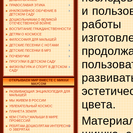
ПРАВОСЛАВАЯ ЭТИКА
и пользо
ИНКЛЮЗИВНОЕ ОБУЧЕНИЕ В
ДЕТСКОМ САДУ
работ
ДОШКОЛЬНИКАМ О ВЕЛИКОЙ
ОТЕЧЕСТВЕННОЙ ВОЙНЕ
ВОСПИТАНИЕ ГРАЖДАНСТВЕННОСТИ
изгото
ДЕТЯМ О КОСМОСЕ
ФИЛОСОФИЯ ДЛЯ МАЛЫШЕЙ
ДЕТСКИЕ ПЕСЕНКИ С НОТАМИ
продол
ДЕТСКИЕ ПЕСЕНКИ В MP3
ПОЧЕМУЧКИ
польз
ПРОГУЛКИ В ДЕТСКОМ САДУ
ФИЗКУЛЬТУРА И СПОРТ В ДЕТСКОМ
САДУ
разви
ОТКРЫВАЕМ МИР ВМЕСТЕ С МИККИ
МАУСОМ
эстетич
РАЗВИВАЮЩАЯ ЭНЦИКЛОПЕДИЯ ДЛЯ
МАЛЫШЕЙ
цвета.
МЫ ЖИВЕМ В РОССИИ
УВЛЕКАТЕЛЬНЫЙ КОСМОС
ПЛАНЕТА ЗЕМЛЯ
Материа
КЕМ СТАТЬ? МАЛЫШИ В МИРЕ
ПРОФЕССИЙ
РЕБЯТАМ-ДОШКОЛЯТАМ ИНТЕРЕСНО
О ЗВЕРЯТАХ