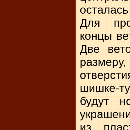
осталась
Для про
концы ве
Две вет
разме
отверс
шишке-т
будут н
украшени
из плас