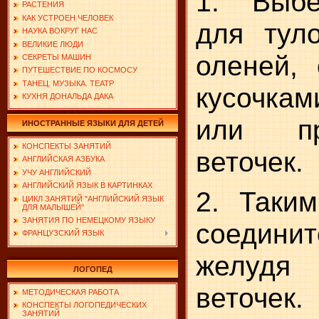
1. Выб
РАСТЕНИЯ
КАК УСТРОЕН ЧЕЛОВЕК
для тул
НАУКА ВОКРУГ НАС
ВЕЛИКИЕ ЛЮДИ
оленей, 
СЕКРЕТЫ МАШИН
ПУТЕШЕСТВИЕ ПО КОСМОСУ
ТАНЕЦ. МУЗЫКА. ТЕАТР
кусочкам
КУХНЯ ДОНАЛЬДА ДАКА
или п
ИНОСТРАННЫЕ ЯЗЫКИ ДЛЯ ДЕТЕЙ
КОНСПЕКТЫ ЗАНЯТИЙ
веточек.
АНГЛИЙСКАЯ АЗБУКА
УЧУ АНГЛИЙСКИЙ
АНГЛИЙСКИЙ ЯЗЫК В КАРТИНКАХ
2. Таки
ЦИКЛ ЗАНЯТИЙ "АНГЛИЙСКИЙ ЯЗЫК
ДЛЯ МАЛЫШЕЙ"
ЗАНЯТИЯ ПО НЕМЕЦКОМУ ЯЗЫКУ
соедини
ФРАНЦУЗСКИЙ ЯЗЫК
желудя
ЛОГОПЕД
веточек.
МЕТОДИЧЕСКАЯ РАБОТА
КОНСПЕКТЫ ЛОГОПЕДИЧЕСКИХ
ЗАНЯТИЙ