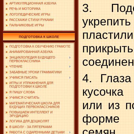
3. Под
АРТИКУЛЯЦИОННАЯ АЗБУКА
РЕЧЬ И МОТОРИКА
ЛОГОПЕДИЧЕСКИЕ ИГРЫ
укрепить
РАССКАЖИ СТИХИ РУКАМИ
ПАЛЬЧИКОВЫЕ ИГРЫ
пласт
ПОДГОТОВКА К ШКОЛЕ
прикр
ПОДГОТОВКА К ОБУЧЕНИЮ ГРАМОТЕ
АНИМИРОВАННАЯ АЗБУКА
соединен
ЭНЦИКЛОПЕДИЯ БУДУЩЕГО
ПЕРВОКЛАССНИКА
ЧТЕНИЕ
ЗАБАВНЫЕ УРОКИ ГРАММАТИКИ
4. Глаза
УЧИМСЯ ПИСАТЬ
ИГРЫ И УПРАЖНЕНИЯ ДЛЯ
ПОДГОТОВКИ К ШКОЛЕ
кусочка
Я ПИШУ СЛОВА
УЧИМСЯ СЧИТАТЬ
или из п
МАТЕМАТИЧЕСКАЯ ШКОЛА ДЛЯ
БУДУЩИХ ПЕРВОКЛАССНИКОВ
ПОВЫШАЕМ ИНТЕЛЛЕКТ И
форме 
ЭРУДИЦИЮ
ЛОГИКА ДЛЯ ДОШКОЛЯТ
В ШКОЛУ - ЗА ПЯТЕРКАМИ
семян.
РАБОТА С ОДАРЕННЫМИ ДЕТЬМИ