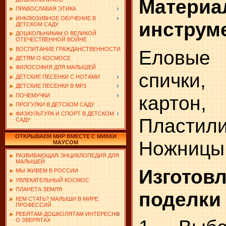
Мате
ПРАВОСЛАВАЯ ЭТИКА
ИНКЛЮЗИВНОЕ ОБУЧЕНИЕ В
инструм
ДЕТСКОМ САДУ
ДОШКОЛЬНИКАМ О ВЕЛИКОЙ
ОТЕЧЕСТВЕННОЙ ВОЙНЕ
ВОСПИТАНИЕ ГРАЖДАНСТВЕННОСТИ
Еловы
ДЕТЯМ О КОСМОСЕ
ФИЛОСОФИЯ ДЛЯ МАЛЫШЕЙ
спички
ДЕТСКИЕ ПЕСЕНКИ С НОТАМИ
ДЕТСКИЕ ПЕСЕНКИ В MP3
карт
ПОЧЕМУЧКИ
ПРОГУЛКИ В ДЕТСКОМ САДУ
ФИЗКУЛЬТУРА И СПОРТ В ДЕТСКОМ
Пластили
САДУ
ОТКРЫВАЕМ МИР ВМЕСТЕ С МИККИ
Ножницы,
МАУСОМ
РАЗВИВАЮЩАЯ ЭНЦИКЛОПЕДИЯ ДЛЯ
МАЛЫШЕЙ
Изготов
МЫ ЖИВЕМ В РОССИИ
УВЛЕКАТЕЛЬНЫЙ КОСМОС
ПЛАНЕТА ЗЕМЛЯ
поделки
КЕМ СТАТЬ? МАЛЫШИ В МИРЕ
ПРОФЕССИЙ
РЕБЯТАМ-ДОШКОЛЯТАМ ИНТЕРЕСНО
О ЗВЕРЯТАХ