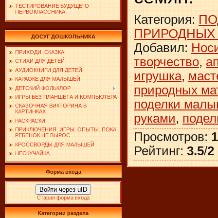
ТЕСТИРОВАНИЕ БУДУЩЕГО
ПЕРВОКЛАССНИКА
Категория
:
ПО
ПРИРОДНЫХ
ДОСУГ ДОШКОЛЬНИКА
Добавил
:
Нос
ПРИХОДИ, СКАЗКА!
творчество
,
а
СТИХИ ДЛЯ ДЕТЕЙ
АУДИОКНИГИ ДЛЯ ДЕТЕЙ
игрушка
,
маст
КАРАОКЕ ДЛЯ МАЛЫШЕЙ
природных ма
ДЕТСКИЙ ФОЛЬКЛОР
ИГРЫ БЕЗ ПЛАНШЕТА И КОМПЬЮТЕРА
поделки мал
СКАЗОЧНАЯ ВИКТОРИНА В
КАРТИНКАХ
руками
,
подел
РАСКРАСКИ
ПРИКЛЮЧЕНИЯ, ИГРЫ, ОПЫТЫ. ПОКА
Просмотров
:
1
РЕБЕНОК НЕ ВЫРОС
КРОССВОРДЫ ДЛЯ МАЛЫШЕЙ
Рейтинг
:
3.5
/
2
НЕСКУЧАЙКА
Форма входа
Войти через uID
Старая форма входа
Категории раздела