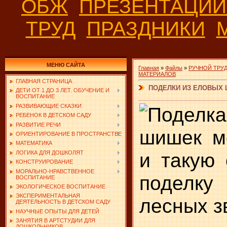
ОБЖ
ПРЕЗЕНТАЦИ
ТРУД
ПРАЗДНИКИ
МЕНЮ САЙТА
Главная
»
Файлы
»
РУЧНОЙ ТРУ
МАТЕРИАЛОВ
ГЛАВНАЯ СТРАНИЦА
ПОДЕЛКИ ИЗ ЕЛОВЫХ 
ДЕТИ ОТ 1 ДО 3 ЛЕТ. ОБУЧЕНИЕ И
ВОСПИТАНИЕ
РАЗВИВАЮЩИЕ СКАЗКИ
РЕБЕНОК В ДЕТСКОМ САДУ
РАЗВИТИЕ РЕЧИ
шишек м
ОРИЕНТИРОВАНИЕ В ПРОСТРАНСТВЕ
МАТЕМАТИКА
и такую 
ЛОГИКА ДЛЯ ДОШКОЛЯТ
КОНСТРУИРОВАНИЕ
МОРАЛЬНО-НРАВСТВЕННОЕ
поделк
ВОСПИТАНИЕ
ЭКОЛОГИЧЕСКОЕ ВОСПИТАНИЕ
ЭКСПЕРИМЕНТАЛЬНАЯ
лесных з
ДЕЯТЕЛЬНОСТЬ В ДЕТСКОМ САДУ
НАУЧНЫЕ ОПЫТЫ ДЛЯ ДЕТЕЙ
ЗАНЯТИЯ В АРТСТУДИИ ДЛЯ
ДОШКОЛЬНИКОВ