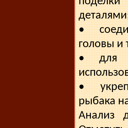
поделк
деталями
• соеди
головы и 
• для 
использов
• укреп
рыбака на
Анализ д