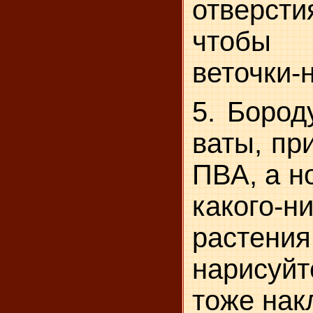
отверс
чтобы
веточки-н
5. Бород
ваты, пр
ПВА, а н
какого-н
растен
нарисуйт
тоже нак