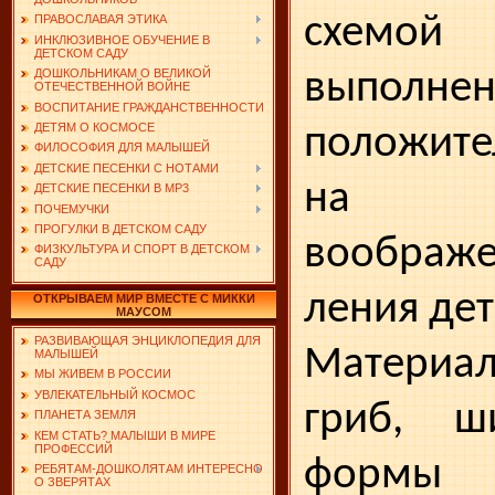
схемой
ПРАВОСЛАВАЯ ЭТИКА
ИНКЛЮЗИВНОЕ ОБУЧЕНИЕ В
ДЕТСКОМ САДУ
выполне
ДОШКОЛЬНИКАМ О ВЕЛИКОЙ
ОТЕЧЕСТВЕННОЙ ВОЙНЕ
ВОСПИТАНИЕ ГРАЖДАНСТВЕННОСТИ
ДЕТЯМ О КОСМОСЕ
положите
ФИЛОСОФИЯ ДЛЯ МАЛЫШЕЙ
ДЕТСКИЕ ПЕСЕНКИ С НОТАМИ
на р
ДЕТСКИЕ ПЕСЕНКИ В MP3
ПОЧЕМУЧКИ
ПРОГУЛКИ В ДЕТСКОМ САДУ
воображ
ФИЗКУЛЬТУРА И СПОРТ В ДЕТСКОМ
САДУ
ления дет
ОТКРЫВАЕМ МИР ВМЕСТЕ С МИККИ
МАУСОМ
РАЗВИВАЮЩАЯ ЭНЦИКЛОПЕДИЯ ДЛЯ
Материал
МАЛЫШЕЙ
МЫ ЖИВЕМ В РОССИИ
УВЛЕКАТЕЛЬНЫЙ КОСМОС
гриб, ш
ПЛАНЕТА ЗЕМЛЯ
КЕМ СТАТЬ? МАЛЫШИ В МИРЕ
ПРОФЕССИЙ
формы 
РЕБЯТАМ-ДОШКОЛЯТАМ ИНТЕРЕСНО
О ЗВЕРЯТАХ