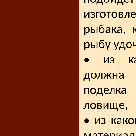
изготовл
ры­бака,
рыбу удо
• из ка
должна
поделка 
ловище,
• из как