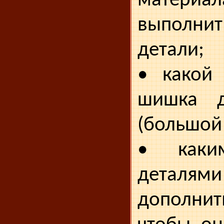
матери
выполн
детали;
• какой
шишка д
(большой 
• каки
детал
дополни