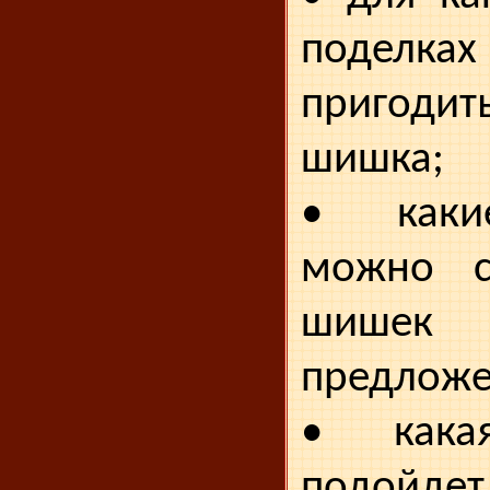
подел
пригодить
шишка;
• каки
можно с
шишек 
предложе
• кака
подо