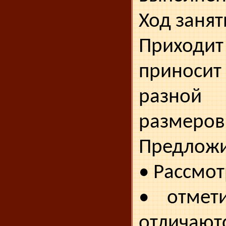
Ход занят
Приходит
приносит
разно
размеров
Предлож
• Рассмо
• отмет
отличаю