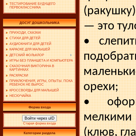
ТЕСТИРОВАНИЕ БУДУЩЕГО
(ракушку)
ПЕРВОКЛАССНИКА
— это ту
ДОСУГ ДОШКОЛЬНИКА
ПРИХОДИ, СКАЗКА!
• слепит
СТИХИ ДЛЯ ДЕТЕЙ
АУДИОКНИГИ ДЛЯ ДЕТЕЙ
КАРАОКЕ ДЛЯ МАЛЫШЕЙ
подобр
ДЕТСКИЙ ФОЛЬКЛОР
ИГРЫ БЕЗ ПЛАНШЕТА И КОМПЬЮТЕРА
СКАЗОЧНАЯ ВИКТОРИНА В
маленьки
КАРТИНКАХ
РАСКРАСКИ
ПРИКЛЮЧЕНИЯ, ИГРЫ, ОПЫТЫ. ПОКА
орехи;
РЕБЕНОК НЕ ВЫРОС
КРОССВОРДЫ ДЛЯ МАЛЫШЕЙ
НЕСКУЧАЙКА
• офор
Форма входа
мелким
Войти через uID
Старая форма входа
(клюв, гла
Категории раздела