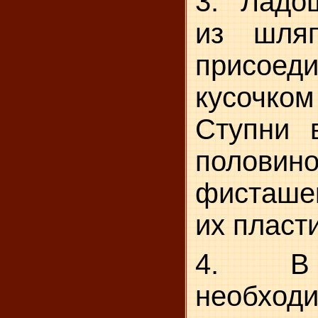
3. Ладо
из шляп
присоед
кусочком
Ступни 
половин
фисташек
их пласт
4. В 
необход