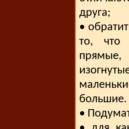
друга;
• обрати
то, что
прямые
изогнуты
маленьки
боль­шие.
• Подумат
• для ка