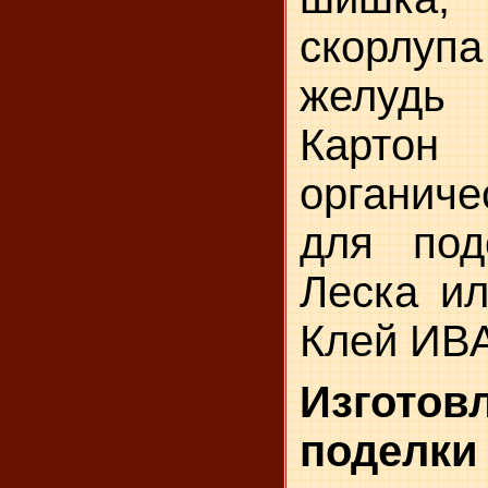
скорлуп
желудь
Карт
органич
для подс
Леска ил
Клей ИВА
Изготов
поделки