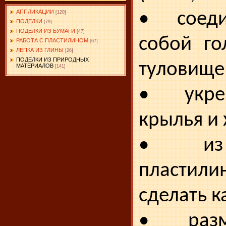
АППЛИКАЦИИ
• соед
[120]
ПОДЕЛКИ
[79]
ПОДЕЛКИ ИЗ БУМАГИ
[47]
собой го
РАБОТА С ПЛАСТИЛИНОМ
[67]
ЛЕПКА ИЗ ГЛИНЫ
[26]
ПОДЕЛКИ ИЗ ПРИРОДНЫХ
туловище 
МАТЕРИАЛОВ
[141]
• укре
крылья и 
• из 
пластили
сделать 
• разм