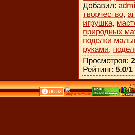
Добавил
:
adm
творчество
,
а
игрушка
,
маст
природных ма
поделки мал
руками
,
подел
Просмотров
:
2
Рейтинг
:
5.0
/
1
Co