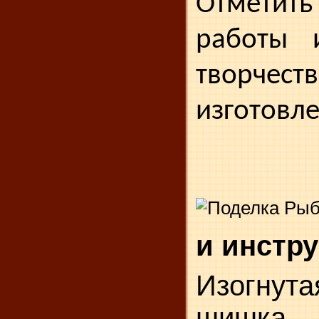
Отмети
работы и
творч
изготовл
и инстр
Изогну
шишка,