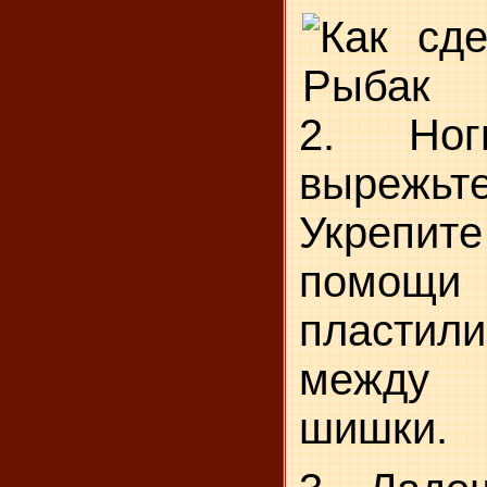
2. Но
вырежьте
Укрепи
помощи
пластили
между 
шишки.