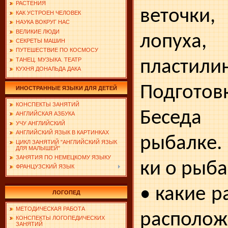
РАСТЕНИЯ
веточк
КАК УСТРОЕН ЧЕЛОВЕК
НАУКА ВОКРУГ НАС
ВЕЛИКИЕ ЛЮДИ
лопуха, 
СЕКРЕТЫ МАШИН
ПУТЕШЕСТВИЕ ПО КОСМОСУ
ТАНЕЦ. МУЗЫКА. ТЕАТР
пластилин
КУХНЯ ДОНАЛЬДА ДАКА
Подготовк
ИНОСТРАННЫЕ ЯЗЫКИ ДЛЯ ДЕТЕЙ
КОНСПЕКТЫ ЗАНЯТИЙ
Беседа
АНГЛИЙСКАЯ АЗБУКА
УЧУ АНГЛИЙСКИЙ
АНГЛИЙСКИЙ ЯЗЫК В КАРТИНКАХ
рыбалке.
ЦИКЛ ЗАНЯТИЙ "АНГЛИЙСКИЙ ЯЗЫК
ДЛЯ МАЛЫШЕЙ"
ЗАНЯТИЯ ПО НЕМЕЦКОМУ ЯЗЫКУ
ки о рыба
ФРАНЦУЗСКИЙ ЯЗЫК
• какие 
ЛОГОПЕД
МЕТОДИЧЕСКАЯ РАБОТА
располо
КОНСПЕКТЫ ЛОГОПЕДИЧЕСКИХ
ЗАНЯТИЙ