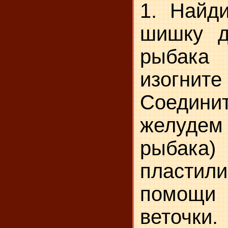
1. Найди
шишку д
рыбака
изог
Соеди
желуде
рыбака
пластил
помощи 
веточки.