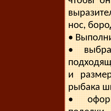
чтобы он
выразите
нос, боро
• Выполн
• выбра
подходящ
и
размер
рыбака ш
• офор