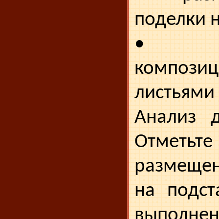
поделки н
• до
композ
листьями 
Анализ д
Отметь
размещен
на подст
выполнен