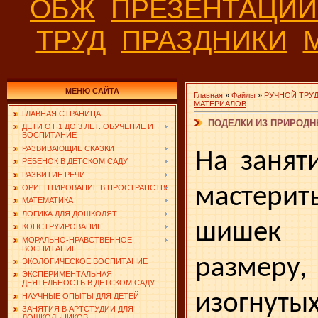
ОБЖ
ПРЕЗЕНТАЦИ
ТРУД
ПРАЗДНИКИ
МЕНЮ САЙТА
Главная
»
Файлы
»
РУЧНОЙ ТРУ
МАТЕРИАЛОВ
ГЛАВНАЯ СТРАНИЦА
ПОДЕЛКИ ИЗ ПРИРОДН
ДЕТИ ОТ 1 ДО 3 ЛЕТ. ОБУЧЕНИЕ И
ВОСПИТАНИЕ
РАЗВИВАЮЩИЕ СКАЗКИ
На занят
РЕБЕНОК В ДЕТСКОМ САДУ
РАЗВИТИЕ РЕЧИ
мастерит
ОРИЕНТИРОВАНИЕ В ПРОСТРАНСТВЕ
МАТЕМАТИКА
ЛОГИКА ДЛЯ ДОШКОЛЯТ
шишек 
КОНСТРУИРОВАНИЕ
МОРАЛЬНО-НРАВСТВЕННОЕ
ВОСПИТАНИЕ
размеру,
ЭКОЛОГИЧЕСКОЕ ВОСПИТАНИЕ
ЭКСПЕРИМЕНТАЛЬНАЯ
ДЕЯТЕЛЬНОСТЬ В ДЕТСКОМ САДУ
изогнутых
НАУЧНЫЕ ОПЫТЫ ДЛЯ ДЕТЕЙ
ЗАНЯТИЯ В АРТСТУДИИ ДЛЯ
ДОШКОЛЬНИКОВ