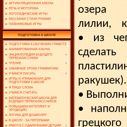
АРТИКУЛЯЦИОННАЯ АЗБУКА
озера
РЕЧЬ И МОТОРИКА
ЛОГОПЕДИЧЕСКИЕ ИГРЫ
РАССКАЖИ СТИХИ РУКАМИ
лилии,
ПАЛЬЧИКОВЫЕ ИГРЫ
• из че
ПОДГОТОВКА К ШКОЛЕ
ПОДГОТОВКА К ОБУЧЕНИЮ ГРАМОТЕ
сделать
АНИМИРОВАННАЯ АЗБУКА
ЭНЦИКЛОПЕДИЯ БУДУЩЕГО
ПЕРВОКЛАССНИКА
пластили
ЧТЕНИЕ
ЗАБАВНЫЕ УРОКИ ГРАММАТИКИ
УЧИМСЯ ПИСАТЬ
ракушек).
ИГРЫ И УПРАЖНЕНИЯ ДЛЯ
ПОДГОТОВКИ К ШКОЛЕ
Я ПИШУ СЛОВА
• Выполн
УЧИМСЯ СЧИТАТЬ
МАТЕМАТИЧЕСКАЯ ШКОЛА ДЛЯ
БУДУЩИХ ПЕРВОКЛАССНИКОВ
• наполн
ПОВЫШАЕМ ИНТЕЛЛЕКТ И
ЭРУДИЦИЮ
ЛОГИКА ДЛЯ ДОШКОЛЯТ
грецкого
В ШКОЛУ - ЗА ПЯТЕРКАМИ
РАБОТА С ОДАРЕННЫМИ ДЕТЬМИ