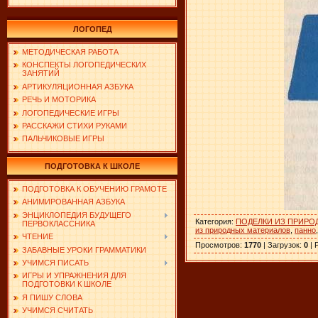
ЛОГОПЕД
МЕТОДИЧЕСКАЯ РАБОТА
КОНСПЕКТЫ ЛОГОПЕДИЧЕСКИХ
ЗАНЯТИЙ
АРТИКУЛЯЦИОННАЯ АЗБУКА
РЕЧЬ И МОТОРИКА
ЛОГОПЕДИЧЕСКИЕ ИГРЫ
РАССКАЖИ СТИХИ РУКАМИ
ПАЛЬЧИКОВЫЕ ИГРЫ
ПОДГОТОВКА К ШКОЛЕ
ПОДГОТОВКА К ОБУЧЕНИЮ ГРАМОТЕ
АНИМИРОВАННАЯ АЗБУКА
ЭНЦИКЛОПЕДИЯ БУДУЩЕГО
Категория
:
ПОДЕЛКИ ИЗ ПРИРО
ПЕРВОКЛАССНИКА
из природных материалов
,
панно
ЧТЕНИЕ
Просмотров
:
1770
|
Загрузок
:
0
|
ЗАБАВНЫЕ УРОКИ ГРАММАТИКИ
УЧИМСЯ ПИСАТЬ
ИГРЫ И УПРАЖНЕНИЯ ДЛЯ
ПОДГОТОВКИ К ШКОЛЕ
Я ПИШУ СЛОВА
УЧИМСЯ СЧИТАТЬ