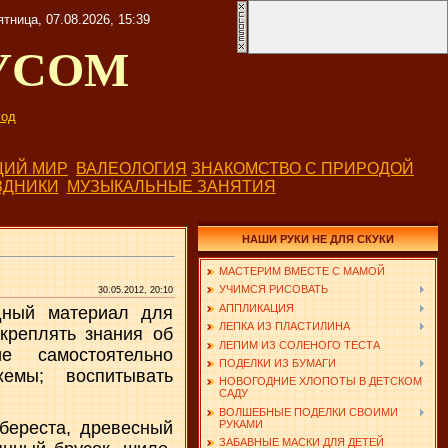
ятница, 07.08.2026, 15:39
УСОМ
од
ИЙ МИР
ВАЛЕОЛОГИЯ
ЗНАКОМСТВО С ПРИРОДОЙ
ЗДНИКИ
МУЗЫКАЛЬНЫЕ ЗАНЯТИЯ
НАШИ РУКИ НЕ ДЛЯ СКУКИ
МАСТЕРИМ ВМЕСТЕ С МАМОЙ
УЧИМСЯ РИСОВАТЬ
30.05.2012, 20:10
АППЛИКАЦИЯ
дный материал для
ЛЕПКА ИЗ ПЛАСТИЛИНА
акреплять знания об
ЛЕПИМ ИЗ СОЛЕНОГО ТЕСТА
е самостоятельно
ПОДЕЛКИ ИЗ БУМАГИ
хемы; воспитывать
НОВОГОДНИЕ ХЛОПОТЫ В ДЕТСКОМ
САДУ
ВОЛШЕБНЫЕ ПОДЕЛКИ СВОИМИ
РУКАМИ
 береста, древесный
ЗАБАВНЫЕ МАСКИ ДЛЯ ДЕТЕЙ