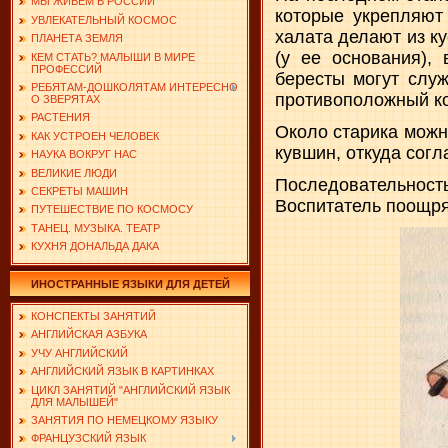
МЫ ЖИВЕМ В РОССИИ
которые укрепляют
УВЛЕКАТЕЛЬНЫЙ КОСМОС
халата делают из к
ПЛАНЕТА ЗЕМЛЯ
(у ее основания),
КЕМ СТАТЬ? МАЛЫШИ В МИРЕ
ПРОФЕССИЙ
бересты могут служ
РЕБЯТАМ-ДОШКОЛЯТАМ ИНТЕРЕСНО
противоположный ко
О ЗВЕРЯТАХ
РАСТЕНИЯ
Около старика можн
КАК УСТРОЕН ЧЕЛОВЕК
кувшин, откуда сог
НАУКА ВОКРУГ НАС
ВЕЛИКИЕ ЛЮДИ
Последовательность
СЕКРЕТЫ МАШИН
Воспитатель поощря
ПУТЕШЕСТВИЕ ПО КОСМОСУ
ТАНЕЦ. МУЗЫКА. ТЕАТР
КУХНЯ ДОНАЛЬДА ДАКА
ИНОСТРАННЫЕ ЯЗЫКИ ДЛЯ ДЕТЕЙ
КОНСПЕКТЫ ЗАНЯТИЙ
АНГЛИЙСКАЯ АЗБУКА
УЧУ АНГЛИЙСКИЙ
АНГЛИЙСКИЙ ЯЗЫК В КАРТИНКАХ
ЦИКЛ ЗАНЯТИЙ "АНГЛИЙСКИЙ ЯЗЫК
ДЛЯ МАЛЫШЕЙ"
ЗАНЯТИЯ ПО НЕМЕЦКОМУ ЯЗЫКУ
ФРАНЦУЗСКИЙ ЯЗЫК