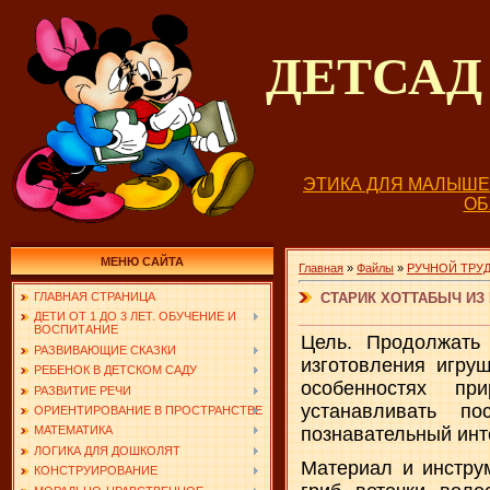
ДЕТСА
ЭТИКА ДЛЯ МАЛЫШ
О
МЕНЮ САЙТА
Главная
»
Файлы
»
РУЧНОЙ ТРУ
СТАРИК ХОТТАБЫЧ ИЗ
ГЛАВНАЯ СТРАНИЦА
ДЕТИ ОТ 1 ДО 3 ЛЕТ. ОБУЧЕНИЕ И
ВОСПИТАНИЕ
Цель. Продолжать
РАЗВИВАЮЩИЕ СКАЗКИ
изготовления игруш
РЕБЕНОК В ДЕТСКОМ САДУ
особенностях пр
РАЗВИТИЕ РЕЧИ
устанавливать по
ОРИЕНТИРОВАНИЕ В ПРОСТРАНСТВЕ
познавательный инт
МАТЕМАТИКА
ЛОГИКА ДЛЯ ДОШКОЛЯТ
Материал и инструм
КОНСТРУИРОВАНИЕ