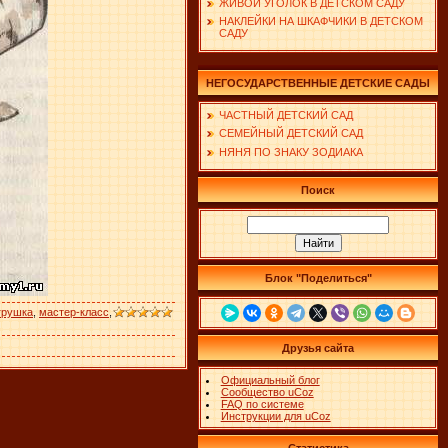
ЖИВОЙ УГОЛОК В ДЕТСКОМ САДУ
НАКЛЕЙКИ НА ШКАФЧИКИ В ДЕТСКОМ
САДУ
НЕГОСУДАРСТВЕННЫЕ ДЕТСКИЕ САДЫ
ЧАСТНЫЙ ДЕТСКИЙ САД
СЕМЕЙНЫЙ ДЕТСКИЙ САД
НЯНЯ ПО ЗНАКУ ЗОДИАКА
Поиск
Блок "Поделиться"
грушка
,
мастер-класс
,
Друзья сайта
Официальный блог
Сообщество uCoz
FAQ по системе
Инструкции для uCoz