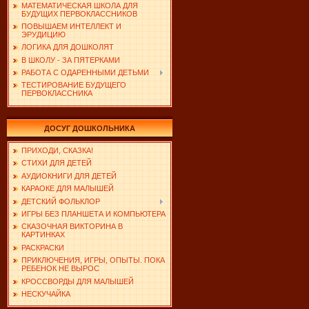
МАТЕМАТИЧЕСКАЯ ШКОЛА ДЛЯ
БУДУЩИХ ПЕРВОКЛАССНИКОВ
ПОВЫШАЕМ ИНТЕЛЛЕКТ И
ЭРУДИЦИЮ
ЛОГИКА ДЛЯ ДОШКОЛЯТ
В ШКОЛУ - ЗА ПЯТЕРКАМИ
РАБОТА С ОДАРЕННЫМИ ДЕТЬМИ
ТЕСТИРОВАНИЕ БУДУЩЕГО
ПЕРВОКЛАССНИКА
ДОСУГ ДОШКОЛЬНИКА
ПРИХОДИ, СКАЗКА!
СТИХИ ДЛЯ ДЕТЕЙ
АУДИОКНИГИ ДЛЯ ДЕТЕЙ
КАРАОКЕ ДЛЯ МАЛЫШЕЙ
ДЕТСКИЙ ФОЛЬКЛОР
ИГРЫ БЕЗ ПЛАНШЕТА И КОМПЬЮТЕРА
СКАЗОЧНАЯ ВИКТОРИНА В
КАРТИНКАХ
РАСКРАСКИ
ПРИКЛЮЧЕНИЯ, ИГРЫ, ОПЫТЫ. ПОКА
РЕБЕНОК НЕ ВЫРОС
КРОССВОРДЫ ДЛЯ МАЛЫШЕЙ
НЕСКУЧАЙКА