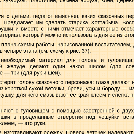
ос кукурузы, пластилин, семена арбуза, клей, дерев
я с детьми, педагог выясняет, каких сказочных п
. Предлагает им сделать старика Хоттабыча. Восп
ушки и вместе с ними отмечает характерные особ
материал, который можно использовать для ее изгото
 плана-схемы работы, нарисованной воспитателем, 
 четыре этапа (см. схему к рис. 37).
 необходимый материал для головы и туловища:
 В желуде делают один накол шилом (для сое
 — три (для рук и шеи).
стерят голову сказочного персонажа: глаза делают 
з короткой сухой веточки, брови, усы и бороду — и
кушку, для чего смазывают ее края клеем и слегка 
иняют с туловищем с помощью заостренной с двух 
ишки в проделанные отверстия под чешуйки вста
клеем, — это руки.
 изготавливают одежду. Поверх веточек надевают