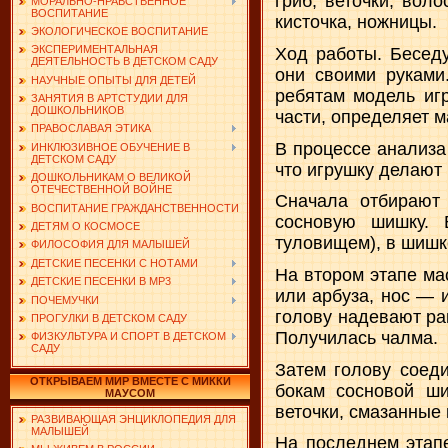
гриб, веточки, вол
МОРАЛЬНО-НРАВСТВЕННОЕ
ВОСПИТАНИЕ
кисточка, ножницы.
ЭКОЛОГИЧЕСКОЕ ВОСПИТАНИЕ
ЭКСПЕРИМЕНТАЛЬНАЯ
Ход работы. Беседу
ДЕЯТЕЛЬНОСТЬ В ДЕТСКОМ САДУ
они своими руками
НАУЧНЫЕ ОПЫТЫ ДЛЯ ДЕТЕЙ
ребятам модель игр
ЗАНЯТИЯ В АРТСТУДИИ ДЛЯ
ДОШКОЛЬНИКОВ
части, определяет 
ПРАВОСЛАВАЯ ЭТИКА
В процессе анализа
ИНКЛЮЗИВНОЕ ОБУЧЕНИЕ В
ДЕТСКОМ САДУ
что игрушку делают в
ДОШКОЛЬНИКАМ О ВЕЛИКОЙ
ОТЕЧЕСТВЕННОЙ ВОЙНЕ
Сначала отбирают
ВОСПИТАНИЕ ГРАЖДАНСТВЕННОСТИ
сосновую шишку.
ДЕТЯМ О КОСМОСЕ
туловищем), в шишке
ФИЛОСОФИЯ ДЛЯ МАЛЫШЕЙ
ДЕТСКИЕ ПЕСЕНКИ С НОТАМИ
На втором этапе ма
ДЕТСКИЕ ПЕСЕНКИ В MP3
или арбуза, нос — и
ПОЧЕМУЧКИ
голову надевают ра
ПРОГУЛКИ В ДЕТСКОМ САДУ
Получилась чалма.
ФИЗКУЛЬТУРА И СПОРТ В ДЕТСКОМ
САДУ
Затем голову соед
ОТКРЫВАЕМ МИР ВМЕСТЕ С МИККИ
бокам сосновой ш
МАУСОМ
веточки, смазанные 
РАЗВИВАЮЩАЯ ЭНЦИКЛОПЕДИЯ ДЛЯ
МАЛЫШЕЙ
На последнем этапе