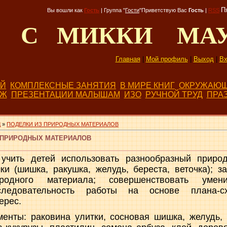
П
Вы вошли как
Гость
|
Группа
"
Гости
"
Приветствую Вас
Гость
|
RSS
Д С МИККИ МА
Главная
|
Мой профиль
|
Выход
|
Вх
ЕЙ
КОМПЛЕКСНЫЕ ЗАНЯТИЯ
В МИРЕ КНИГ
ОКРУЖАЮЩ
БЖ
ПРЕЗЕНТАЦИИ МАЛЫШАМ
ИЗО
РУЧНОЙ ТРУД
ПРА
Д
»
ПОДЕЛКИ ИЗ ПРИРОДНЫХ МАТЕРИАЛОВ
 ПРИРОДНЫХ МАТЕРИАЛОВ
 учить детей использовать разнообразный приро
ки (шишка, ракушка, желудь, береста, веточка); з
иродного материала; совершенствовать умени
следовательность работы на основе плана-с
ерес.
енты: раковина улитки, сосновая шишка, желудь,