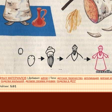
ДНЫХ МАТЕРИАЛОВ
|
Добавил
:
admin
|
Теги
:
детское творчество
,
аппликация
,
мягкая и
,
поделки малышей
,
делаем своими руками
,
поделки в ДОУ
Рейтинг
:
5.0
/
1