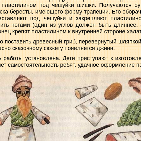
 пластилином под чешуйки шишки. Получаются ру
уска бересты, имеющего форму трапеции. Его обора
 вставляют под чешуйки и закрепляют пластилино
ить ногами (один из углов должен быть длиннее, 
нец крепят пластилином к внутренней стороне халат
о поставить древесный гриб, перевернутый шляпкой 
ласно сказочному сюжету появляется джинн.
 работы установлена. Дети приступают к изготовл
ет самостоятельность ребят, удачное оформление п