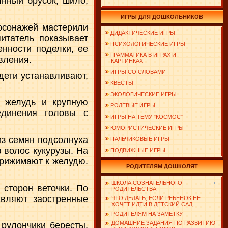
янный брусок, шило,
ИГРЫ ДЛЯ ДОШКОЛЬНИКОВ
ерсонажей мастерили
ДИДАКТИЧЕСКИЕ ИГРЫ
итатель показывает
ПСИХОЛОГИЧЕСКИЕ ИГРЫ
енности поделки, ее
ГРАММАТИКА В ИГРАХ И
вления.
КАРТИНКАХ
ИГРЫ СО СЛОВАМИ
дети устанавливают,
КВЕСТЫ
ЭКОЛОГИЧЕСКИЕ ИГРЫ
 желудь и крупную
РОЛЕВЫЕ ИГРЫ
динения головы с
ИГРЫ НА ТЕМУ "КОСМОС"
ЮМОРИСТИЧЕСКИЕ ИГРЫ
из семян подсолнуха
ПАЛЬЧИКОВЫЕ ИГРЫ
з волос кукурузы. На
ПОДВИЖНЫЕ ИГРЫ
прижимают к желудю.
РОДИТЕЛЯМ ДОШКОЛЯТ
ШКОЛА СОЗНАТЕЛЬНОГО
сторон веточки. По
РОДИТЕЛЬСТВА
вляют заостренные
ЧТО ДЕЛАТЬ, ЕСЛИ РЕБЕНОК НЕ
ХОЧЕТ ИДТИ В ДЕТСКИЙ САД
РОДИТЕЛЯМ НА ЗАМЕТКУ
ДОМАШНИЕ ЗАДАНИЯ ПО РАЗВИТИЮ
 рулончики бересты,