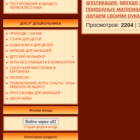
аппликация
,
мягкая
ТЕСТИРОВАНИЕ БУДУЩЕГО
ПЕРВОКЛАССНИКА
природных материа
делаем своими рук
ДОСУГ ДОШКОЛЬНИКА
Просмотров
:
2204
|
ПРИХОДИ, СКАЗКА!
СТИХИ ДЛЯ ДЕТЕЙ
АУДИОКНИГИ ДЛЯ ДЕТЕЙ
КАРАОКЕ ДЛЯ МАЛЫШЕЙ
ДЕТСКИЙ ФОЛЬКЛОР
ИГРЫ БЕЗ ПЛАНШЕТА И КОМПЬЮТЕРА
СКАЗОЧНАЯ ВИКТОРИНА В
КАРТИНКАХ
РАСКРАСКИ
ПРИКЛЮЧЕНИЯ, ИГРЫ, ОПЫТЫ. ПОКА
РЕБЕНОК НЕ ВЫРОС
КРОССВОРДЫ ДЛЯ МАЛЫШЕЙ
НЕСКУЧАЙКА
Форма входа
Войти через uID
Старая форма входа
Категории раздела