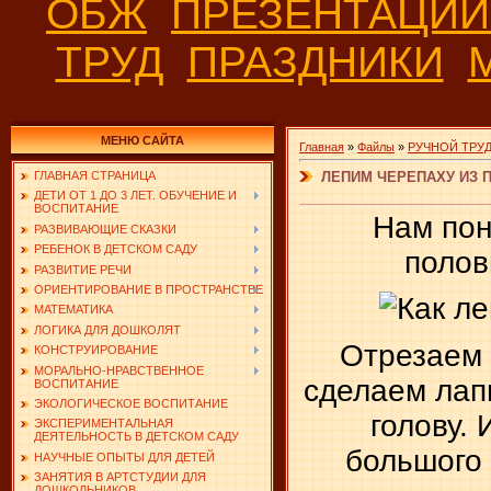
ОБЖ
ПРЕЗЕНТАЦИ
ТРУД
ПРАЗДНИКИ
МЕНЮ САЙТА
Главная
»
Файлы
»
РУЧНОЙ ТРУ
ЛЕПИМ ЧЕРЕПАХУ ИЗ 
ГЛАВНАЯ СТРАНИЦА
ДЕТИ ОТ 1 ДО 3 ЛЕТ. ОБУЧЕНИЕ И
ВОСПИТАНИЕ
Нам пон
РАЗВИВАЮЩИЕ СКАЗКИ
РЕБЕНОК В ДЕТСКОМ САДУ
полов
РАЗВИТИЕ РЕЧИ
ОРИЕНТИРОВАНИЕ В ПРОСТРАНСТВЕ
МАТЕМАТИКА
ЛОГИКА ДЛЯ ДОШКОЛЯТ
Отрезаем 
КОНСТРУИРОВАНИЕ
МОРАЛЬНО-НРАВСТВЕННОЕ
сделаем лапы
ВОСПИТАНИЕ
ЭКОЛОГИЧЕСКОЕ ВОСПИТАНИЕ
голову.
ЭКСПЕРИМЕНТАЛЬНАЯ
ДЕЯТЕЛЬНОСТЬ В ДЕТСКОМ САДУ
большого 
НАУЧНЫЕ ОПЫТЫ ДЛЯ ДЕТЕЙ
ЗАНЯТИЯ В АРТСТУДИИ ДЛЯ
ДОШКОЛЬНИКОВ