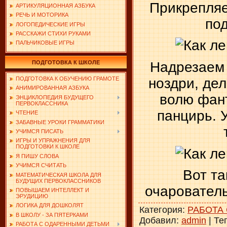
Прикрепляе
АРТИКУЛЯЦИОННАЯ АЗБУКА
РЕЧЬ И МОТОРИКА
под
ЛОГОПЕДИЧЕСКИЕ ИГРЫ
РАССКАЖИ СТИХИ РУКАМИ
ПАЛЬЧИКОВЫЕ ИГРЫ
Надрезаем 
ПОДГОТОВКА К ШКОЛЕ
ноздри, дел
ПОДГОТОВКА К ОБУЧЕНИЮ ГРАМОТЕ
АНИМИРОВАННАЯ АЗБУКА
волю фан
ЭНЦИКЛОПЕДИЯ БУДУЩЕГО
ПЕРВОКЛАССНИКА
панцирь. 
ЧТЕНИЕ
ЗАБАВНЫЕ УРОКИ ГРАММАТИКИ
УЧИМСЯ ПИСАТЬ
ИГРЫ И УПРАЖНЕНИЯ ДЛЯ
ПОДГОТОВКИ К ШКОЛЕ
Я ПИШУ СЛОВА
УЧИМСЯ СЧИТАТЬ
Вот та
МАТЕМАТИЧЕСКАЯ ШКОЛА ДЛЯ
БУДУЩИХ ПЕРВОКЛАССНИКОВ
очарователь
ПОВЫШАЕМ ИНТЕЛЛЕКТ И
ЭРУДИЦИЮ
ЛОГИКА ДЛЯ ДОШКОЛЯТ
Категория
:
РАБОТА
В ШКОЛУ - ЗА ПЯТЕРКАМИ
Добавил
:
admin
|
Те
РАБОТА С ОДАРЕННЫМИ ДЕТЬМИ