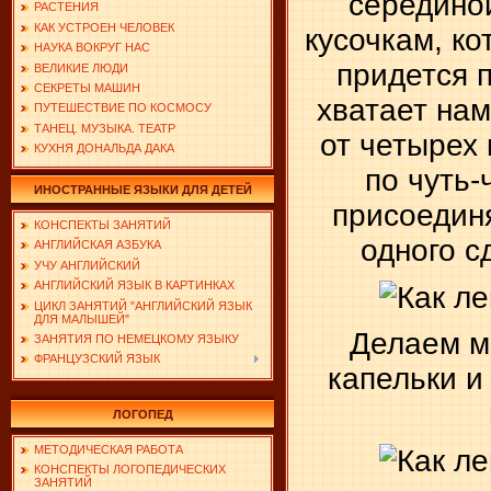
серединой
РАСТЕНИЯ
КАК УСТРОЕН ЧЕЛОВЕК
кусочкам, ко
НАУКА ВОКРУГ НАС
придется п
ВЕЛИКИЕ ЛЮДИ
СЕКРЕТЫ МАШИН
хватает нам
ПУТЕШЕСТВИЕ ПО КОСМОСУ
ТАНЕЦ. МУЗЫКА. ТЕАТР
от четырех 
КУХНЯ ДОНАЛЬДА ДАКА
по чуть-
ИНОСТРАННЫЕ ЯЗЫКИ ДЛЯ ДЕТЕЙ
присоединя
КОНСПЕКТЫ ЗАНЯТИЙ
одного с
АНГЛИЙСКАЯ АЗБУКА
УЧУ АНГЛИЙСКИЙ
АНГЛИЙСКИЙ ЯЗЫК В КАРТИНКАХ
ЦИКЛ ЗАНЯТИЙ "АНГЛИЙСКИЙ ЯЗЫК
ДЛЯ МАЛЫШЕЙ"
Делаем м
ЗАНЯТИЯ ПО НЕМЕЦКОМУ ЯЗЫКУ
ФРАНЦУЗСКИЙ ЯЗЫК
капельки и
ЛОГОПЕД
МЕТОДИЧЕСКАЯ РАБОТА
КОНСПЕКТЫ ЛОГОПЕДИЧЕСКИХ
ЗАНЯТИЙ