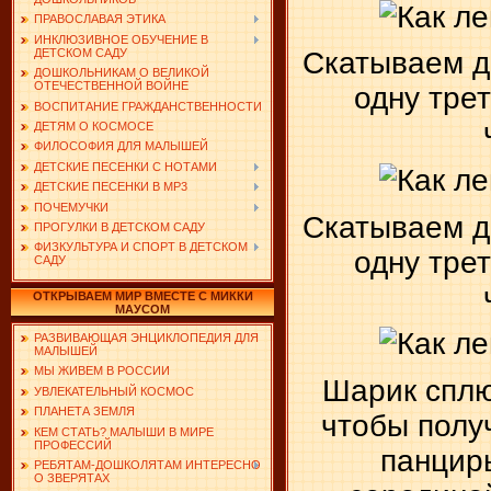
ПРАВОСЛАВАЯ ЭТИКА
ИНКЛЮЗИВНОЕ ОБУЧЕНИЕ В
ДЕТСКОМ САДУ
Скатываем дв
ДОШКОЛЬНИКАМ О ВЕЛИКОЙ
ОТЕЧЕСТВЕННОЙ ВОЙНЕ
одну тре
ВОСПИТАНИЕ ГРАЖДАНСТВЕННОСТИ
ДЕТЯМ О КОСМОСЕ
ФИЛОСОФИЯ ДЛЯ МАЛЫШЕЙ
ДЕТСКИЕ ПЕСЕНКИ С НОТАМИ
ДЕТСКИЕ ПЕСЕНКИ В MP3
ПОЧЕМУЧКИ
Скатываем дв
ПРОГУЛКИ В ДЕТСКОМ САДУ
ФИЗКУЛЬТУРА И СПОРТ В ДЕТСКОМ
одну тре
САДУ
ОТКРЫВАЕМ МИР ВМЕСТЕ С МИККИ
МАУСОМ
РАЗВИВАЮЩАЯ ЭНЦИКЛОПЕДИЯ ДЛЯ
МАЛЫШЕЙ
МЫ ЖИВЕМ В РОССИИ
Шарик сплю
УВЛЕКАТЕЛЬНЫЙ КОСМОС
ПЛАНЕТА ЗЕМЛЯ
чтобы полу
КЕМ СТАТЬ? МАЛЫШИ В МИРЕ
ПРОФЕССИЙ
панцирь
РЕБЯТАМ-ДОШКОЛЯТАМ ИНТЕРЕСНО
О ЗВЕРЯТАХ