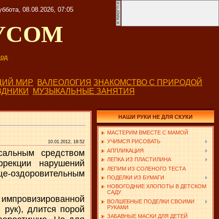
уббота, 08.08.2026, 07:05
УСОМ
од
ИЙ МИР
ВАЛЕОЛОГИЯ
ЗНАКОМСТВО С ПРИРОДОЙ
ЗДНИКИ
МУЗЫКАЛЬНЫЕ ЗАНЯТИЯ
НАШИ РУКИ НЕ ДЛЯ СКУКИ
МАСТЕРИМ ВМЕСТЕ С МАМОЙ
УЧИМСЯ РИСОВАТЬ
10.01.2012, 18:52
АППЛИКАЦИЯ
сальным средством
ЛЕПКА ИЗ ПЛАСТИЛИНА
ррекции нарушений
ЛЕПИМ ИЗ СОЛЕНОГО ТЕСТА
е-оздоровительным
ПОДЕЛКИ ИЗ БУМАГИ
НОВОГОДНИЕ ХЛОПОТЫ В ДЕТСКОМ
САДУ
а импровизированной
ВОЛШЕБНЫЕ ПОДЕЛКИ СВОИМИ
РУКАМИ
 рук), длится порой
ЗАБАВНЫЕ МАСКИ ДЛЯ ДЕТЕЙ