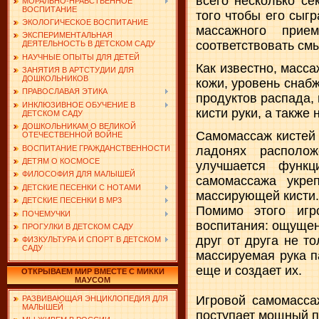
всего несколько се
МОРАЛЬНО-НРАВСТВЕННОЕ
ВОСПИТАНИЕ
того чтобы его сыг
ЭКОЛОГИЧЕСКОЕ ВОСПИТАНИЕ
массажного прие
ЭКСПЕРИМЕНТАЛЬНАЯ
соответствовать см
ДЕЯТЕЛЬНОСТЬ В ДЕТСКОМ САДУ
НАУЧНЫЕ ОПЫТЫ ДЛЯ ДЕТЕЙ
Как известно, масс
ЗАНЯТИЯ В АРТСТУДИИ ДЛЯ
ДОШКОЛЬНИКОВ
кожи, уровень снаб
ПРАВОСЛАВАЯ ЭТИКА
продуктов распада,
ИНКЛЮЗИВНОЕ ОБУЧЕНИЕ В
кисти руки, а также 
ДЕТСКОМ САДУ
ДОШКОЛЬНИКАМ О ВЕЛИКОЙ
Самомассаж кистей 
ОТЕЧЕСТВЕННОЙ ВОЙНЕ
ладонях располож
ВОСПИТАНИЕ ГРАЖДАНСТВЕННОСТИ
ДЕТЯМ О КОСМОСЕ
улучшается функц
ФИЛОСОФИЯ ДЛЯ МАЛЫШЕЙ
самомассажа укре
ДЕТСКИЕ ПЕСЕНКИ С НОТАМИ
массирующей кисти.
ДЕТСКИЕ ПЕСЕНКИ В MP3
Помимо этого игр
ПОЧЕМУЧКИ
воспитания: ощущен
ПРОГУЛКИ В ДЕТСКОМ САДУ
друг от друга не т
ФИЗКУЛЬТУРА И СПОРТ В ДЕТСКОМ
САДУ
массируемая рука п
еще и создает их.
ОТКРЫВАЕМ МИР ВМЕСТЕ С МИККИ
МАУСОМ
Игровой самомассаж
РАЗВИВАЮЩАЯ ЭНЦИКЛОПЕДИЯ ДЛЯ
МАЛЫШЕЙ
поступает мощный п