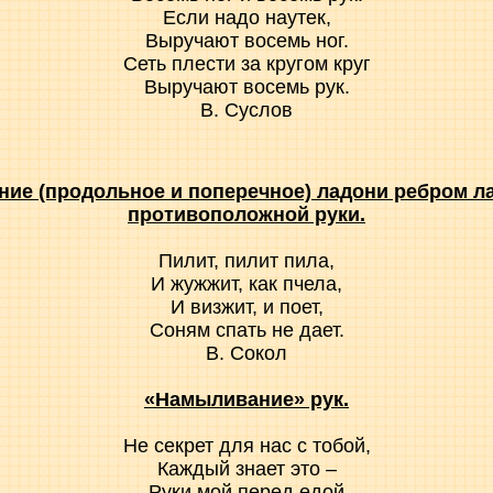
Если надо наутек,
Выручают восемь ног.
Сеть плести за кругом круг
Выручают восемь рук.
В. Суслов
ние (продольное и поперечное) ладони ребром л
противоположной руки.
Пилит, пилит пила,
И жужжит, как пчела,
И визжит, и поет,
Соням спать не дает.
В. Сокол
«Намыливание» рук.
Не секрет для нас с тобой,
Каждый знает это –
Руки мой перед едой