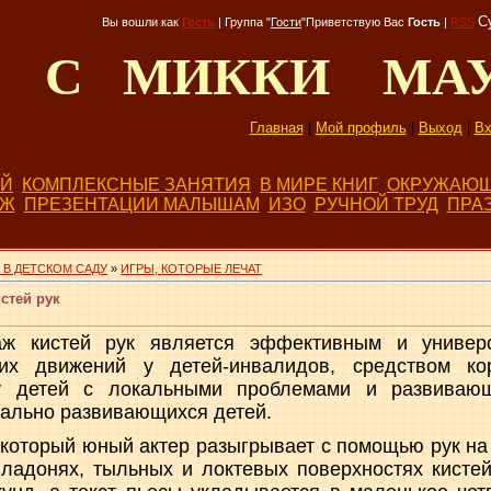
С
Вы вошли как
Гость
|
Группа
"
Гости
"
Приветствую Вас
Гость
|
RSS
Д С МИККИ МА
Главная
|
Мой профиль
|
Выход
|
Вх
ЕЙ
КОМПЛЕКСНЫЕ ЗАНЯТИЯ
В МИРЕ КНИГ
ОКРУЖАЮЩ
БЖ
ПРЕЗЕНТАЦИИ МАЛЫШАМ
ИЗО
РУЧНОЙ ТРУД
ПРА
 В ДЕТСКОМ САДУ
»
ИГРЫ, КОТОРЫЕ ЛЕЧАТ
стей рук
аж кистей рук является эффективным и универ
ких движений у детей-инвалидов, средством ко
у детей с локальными проблемами и развивающ
ально развивающихся детей.
 который юный актер разыгрывает с помощью рук н
 ладонях, тыльных и локтевых поверхностях кистей