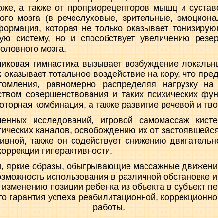
оже, а также от проприорецепторов мышц и сустав
ого мозга (в речеслуховые, зрительные, эмоцион
формация, которая не только оказывает тонизиру
ую систему, но и способствует увеличению резе
оловного мозга.
иковая гимнастика вызывает возбуждение локальны
 оказывает тотальное воздействие на кору, что пре
томления, равномерно распределяя нагрузку на 
твом совершенствования и таких психических функ
оторная комбинация, а также развитие речевой и тв
енных исследований, игровой самомассаж кистей
ических каналов, освобождению их от застоявшейся
ивной, также он содействует снижению двигательн
коррекции гиперактивности.
, яркие образы, обыгрывающие массажные движения
озможность использования в различной обстановке 
 изменению позиции ребенка из объекта в субъект пе
это гарантия успеха реабилитационной, коррекционн
работы.