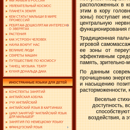
МЫ ЖИВЕМ В РОССИИ
расположенных в к
УВЛЕКАТЕЛЬНЫЙ КОСМОС
этим в кору головн
ПЛАНЕТА ЗЕМЛЯ
зоны) поступает ин
КЕМ СТАТЬ? МАЛЫШИ В МИРЕ
ПРОФЕССИЙ
центральную нервн
РЕБЯТАМ-ДОШКОЛЯТАМ ИНТЕРЕСНО
функционирования г
О ЗВЕРЯТАХ
РАСТЕНИЯ
Традиционная пальч
КАК УСТРОЕН ЧЕЛОВЕК
игровой самомассаж
НАУКА ВОКРУГ НАС
ее зоны от переу
ВЕЛИКИЕ ЛЮДИ
эффективным средс
СЕКРЕТЫ МАШИН
ПУТЕШЕСТВИЕ ПО КОСМОСУ
память, зрительно-м
ТАНЕЦ. МУЗЫКА. ТЕАТР
По данным соврем
КУХНЯ ДОНАЛЬДА ДАКА
прочищению энергет
ИНОСТРАННЫЕ ЯЗЫКИ ДЛЯ ДЕТЕЙ
и насыщению позит
расторможенности, 
КОНСПЕКТЫ ЗАНЯТИЙ
АНГЛИЙСКАЯ АЗБУКА
Веселые стихи
УЧУ АНГЛИЙСКИЙ
доступность, в
АНГЛИЙСКИЙ ЯЗЫК В КАРТИНКАХ
способствуют
ЦИКЛ ЗАНЯТИЙ "АНГЛИЙСКИЙ ЯЗЫК
воздействия, а 
ДЛЯ МАЛЫШЕЙ"
ЗАНЯТИЯ ПО НЕМЕЦКОМУ ЯЗЫКУ
ФРАНЦУЗСКИЙ ЯЗЫК