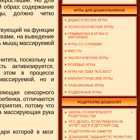
тверостишие. Но для
й образ: содержание
ИГРЫ ДЛЯ ДОШКОЛЬНИКОВ
цы, должно четко
ДИДАКТИЧЕСКИЕ ИГРЫ
ПСИХОЛОГИЧЕСКИЕ ИГРЫ
ствующий на функции
ГРАММАТИКА В ИГРАХ И
твами, на выведение
КАРТИНКАХ
ть мышц массируемой
ИГРЫ СО СЛОВАМИ
КВЕСТЫ
ЭКОЛОГИЧЕСКИЕ ИГРЫ
итета, поскольку на
РОЛЕВЫЕ ИГРЫ
ь активизируется,
и этом в процессе
ИГРЫ НА ТЕМУ "КОСМОС"
массируемой, но и
ЮМОРИСТИЧЕСКИЕ ИГРЫ
ПАЛЬЧИКОВЫЕ ИГРЫ
ляющая сенсорного
ПОДВИЖНЫЕ ИГРЫ
ребенка, отличаются
РОДИТЕЛЯМ ДОШКОЛЯТ
приятия, потому что
 а массирующая рука
ШКОЛА СОЗНАТЕЛЬНОГО
РОДИТЕЛЬСТВА
ЧТО ДЕЛАТЬ, ЕСЛИ РЕБЕНОК НЕ
ХОЧЕТ ИДТИ В ДЕТСКИЙ САД
даря которой в мозг
РОДИТЕЛЯМ НА ЗАМЕТКУ
ДОМАШНИЕ ЗАДАНИЯ ПО РАЗВИТИЮ