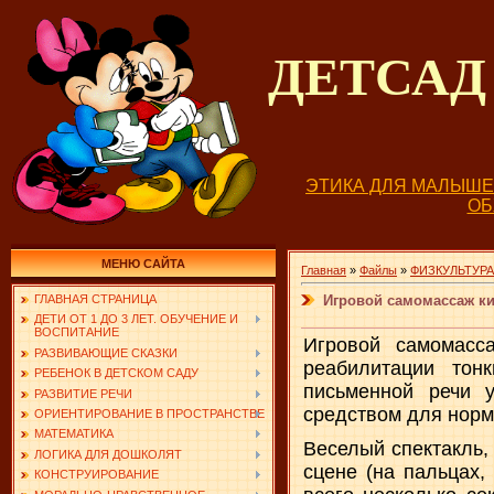
ДЕТСА
ЭТИКА ДЛЯ МАЛЫШ
О
МЕНЮ САЙТА
Главная
»
Файлы
»
ФИЗКУЛЬТУРА
Игровой самомассаж ки
ГЛАВНАЯ СТРАНИЦА
ДЕТИ ОТ 1 ДО 3 ЛЕТ. ОБУЧЕНИЕ И
ВОСПИТАНИЕ
Игровой самомасс
РАЗВИВАЮЩИЕ СКАЗКИ
реабилитации тон
РЕБЕНОК В ДЕТСКОМ САДУ
письменной речи 
РАЗВИТИЕ РЕЧИ
средством для норм
ОРИЕНТИРОВАНИЕ В ПРОСТРАНСТВЕ
МАТЕМАТИКА
Веселый спектакль,
ЛОГИКА ДЛЯ ДОШКОЛЯТ
сцене (на пальцах,
КОНСТРУИРОВАНИЕ