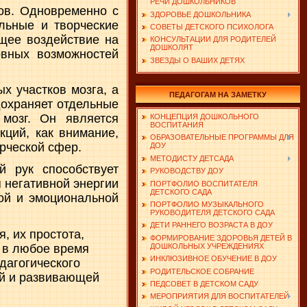
РЕЧИ ДОШКОЛЬНИКОВ
ов. Одновременно с
ЗДОРОВЬЕ ДОШКОЛЬНИКА
альные и творческие
СОВЕТЫ ДЕТСКОГО ПСИХОЛОГА
ющее воздействие на
КОНСУЛЬТАЦИИ ДЛЯ РОДИТЕЛЕЙ
ДОШКОЛЯТ
рвных возможностей
ЗВЕЗДЫ О ВАШИХ ДЕТЯХ
х участков мозга, а
ПЕДАГОГАМ НА ЗАМЕТКУ
дохраняет отдельные
мозг. Он является
КОНЦЕПЦИЯ ДОШКОЛЬНОГО
ВОСПИТАНИЯ
ций, как внимание,
ОБРАЗОВАТЕЛЬНЫЕ ПРОГРАММЫ ДЛЯ
орческой сфер.
ДОУ
МЕТОДИСТУ ДЕТСАДА
 рук способствует
РУКОВОДСТВУ ДОУ
 негативной энергии
ПОРТФОЛИО ВОСПИТАТЕЛЯ
ДЕТСКОГО САДА
ой и эмоциональной
ПОРТФОЛИО МУЗЫКАЛЬНОГО
РУКОВОДИТЕЛЯ ДЕТСКОГО САДА
ДЕТИ РАННЕГО ВОЗРАСТА В ДОУ
, их простота,
ФОРМИРОВАНИЕ ЗДОРОВЬЯ ДЕТЕЙ В
и в любое время
ДОШКОЛЬНЫХ УЧРЕЖДЕНИЯХ
ИНКЛЮЗИВНОЕ ОБУЧЕНИЕ В ДОУ
дагогического
РОДИТЕЛЬСКОЕ СОБРАНИЕ
ой и развивающей
ПЕДСОВЕТ В ДЕТСКОМ САДУ
МЕРОПРИЯТИЯ ДЛЯ ВОСПИТАТЕЛЕЙ