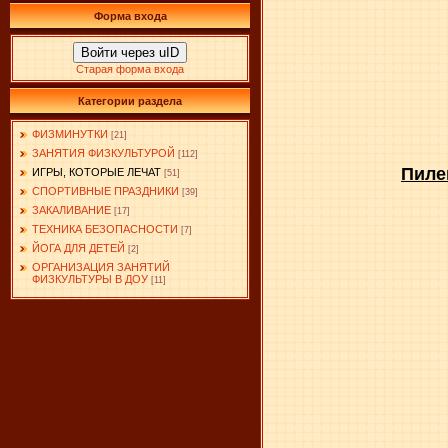
Форма входа
Войти через uID
Старая форма входа
Категории раздела
ФИЗМИНУТКИ
[21]
ЗАНЯТИЯ ФИЗКУЛЬТУРОЙ
[112]
Пиле
ИГРЫ, КОТОРЫЕ ЛЕЧАТ
[51]
СПОРТИВНЫЕ ПРАЗДНИКИ
[39]
ЗАКАЛИВАНИЕ
[17]
ТЕХНИКА БЕЗОПАСНОСТИ
[7]
ЙОГА ДЛЯ ДЕТЕЙ
[2]
ОРГАНИЗАЦИЯ ЗАНЯТИЙ
ФИЗКУЛЬТУРЫ В ДОУ
[11]