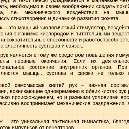
кунд, а текст пьесы укладывается в маленькое че
рать, необходимо в своем воображении создать ярки
ма, т.е. механического воздействия на мыш
ыслу стихотворения и динамике развития сюжета.
аж – это мощный биологический стимулятор, воздей
жения организма кислородом и питательными вещес
 на сократительные способности и работоспособнос
на эластичность суставов и связок.
рук является к тому же средством повышения иммун
ены нервные окончания. Если их деятельност
иональное состояние внутренних органов. Пр
пляются мышцы, суставы и связки не только 
овой самомассаж кистей рук – важная состав
ия, возникающие одновременно в обеих кистях рук 
олько происхождением, но и разными условиями вос
ассивно воспринимает механические раздражения,
 – это уникальная тактильная гимнастика, благо
оток импульсов от рецепторов,