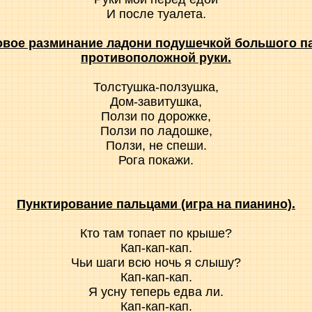
И после туалета.
овое разминание ладони подушечкой большого п
противоположной руки.
Толстушка-ползушка,
Дом-завитушка,
Ползи по дорожке,
Ползи по ладошке,
Ползи, не спеши.
Рога покажи.
Пунктирование пальцами (игра на пианино).
Кто там топает по крыше?
Кап-кап-кап.
Чьи шаги всю ночь я слышу?
Кап-кап-кап.
Я усну теперь едва ли.
Кап-кап-кап.