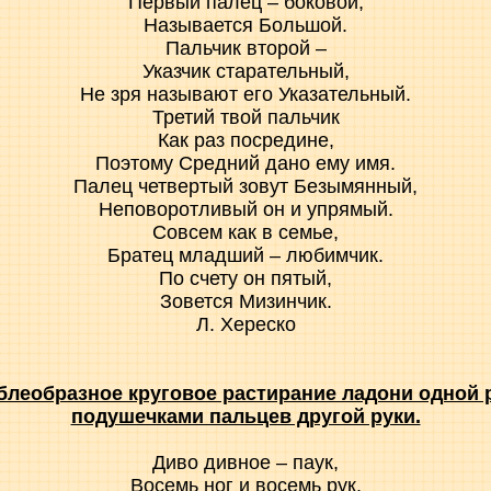
Первый палец – боковой,
Называется Большой.
Пальчик второй –
Указчик старательный,
Не зря называют его Указательный.
Третий твой пальчик
Как раз посредине,
Поэтому Средний дано ему имя.
Палец четвертый зовут Безымянный,
Неповоротливый он и упрямый.
Совсем как в семье,
Братец младший – любимчик.
По счету он пятый,
Зовется Мизинчик.
Л. Хереско
блеобразное круговое растирание ладони одной 
подушечками пальцев другой руки.
Диво дивное – паук,
Восемь ног и восемь рук.