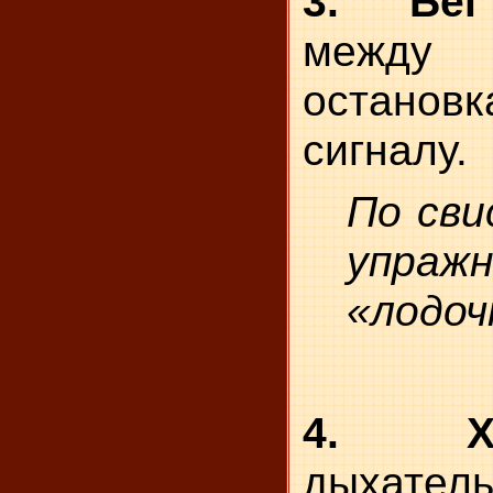
3. Бег
между 
остан
сигналу.
По сви
упражн
«лодоч
4. Хо
дыхател