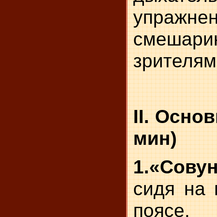
упражн
смешари
зрителям
II. Осно
мин)
1.«Сов
сидя на 
поясе.