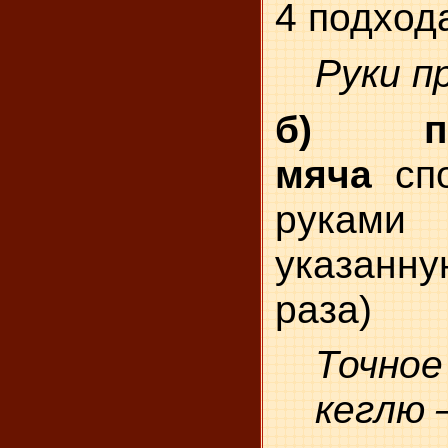
4 подход
Руки п
б) про
мяча
спо
рукам
указан
раза)
Точное
кеглю 