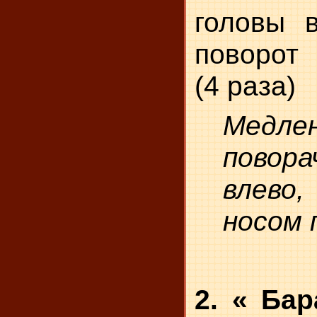
головы в
поворот 
(4 раза)
Медле
повора
влев
носом 
2. « Бар