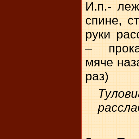
И.п.- ле
спине, с
руки рас
– прок
мяче наз
раз)
Тулов
рассла