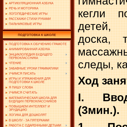
гимнасти
АРТИКУЛЯЦИОННАЯ АЗБУКА
РЕЧЬ И МОТОРИКА
кегли п
ЛОГОПЕДИЧЕСКИЕ ИГРЫ
РАССКАЖИ СТИХИ РУКАМИ
детей,
ПАЛЬЧИКОВЫЕ ИГРЫ
доска, т
ПОДГОТОВКА К ШКОЛЕ
ПОДГОТОВКА К ОБУЧЕНИЮ ГРАМОТЕ
массаж
АНИМИРОВАННАЯ АЗБУКА
ЭНЦИКЛОПЕДИЯ БУДУЩЕГО
ПЕРВОКЛАССНИКА
следы, к
ЧТЕНИЕ
ЗАБАВНЫЕ УРОКИ ГРАММАТИКИ
УЧИМСЯ ПИСАТЬ
Ход заня
ИГРЫ И УПРАЖНЕНИЯ ДЛЯ
ПОДГОТОВКИ К ШКОЛЕ
Я ПИШУ СЛОВА
УЧИМСЯ СЧИТАТЬ
I. Вво
МАТЕМАТИЧЕСКАЯ ШКОЛА ДЛЯ
БУДУЩИХ ПЕРВОКЛАССНИКОВ
(3мин.).
ПОВЫШАЕМ ИНТЕЛЛЕКТ И
ЭРУДИЦИЮ
ЛОГИКА ДЛЯ ДОШКОЛЯТ
В ШКОЛУ - ЗА ПЯТЕРКАМИ
1. Пос
РАБОТА С ОДАРЕННЫМИ ДЕТЬМИ