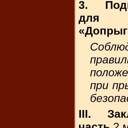
3. Под
для С
«Допрыг
Соблю
правил
положе
при пр
безопа
III. За
часть
2 