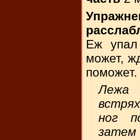
Упраж
расслаб
Еж упал
может, ж
поможет.
Лежа
встрях
ног п
затем