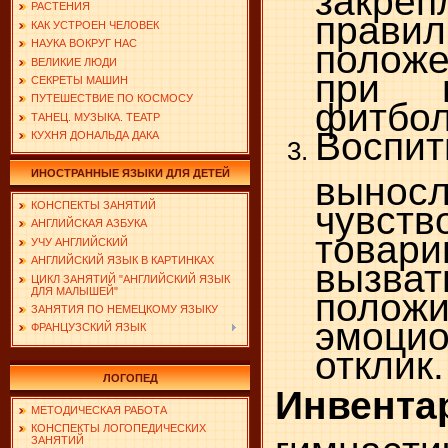
РАСТЕНИЯ
правил
КАК УСТРОЕН ЧЕЛОВЕК
положе
НАУКА ВОКРУГ НАС
ВЕЛИКИЕ ЛЮДИ
при 
СЕКРЕТЫ МАШИН
ПУТЕШЕСТВИЕ ПО КОСМОСУ
фитбол
ТАНЕЦ. МУЗЫКА. ТЕАТР
Воспит
КУХНЯ ДОНАЛЬДА ДАКА
ИНОСТРАННЫЕ ЯЗЫКИ ДЛЯ ДЕТЕЙ
выносл
чувств
КОНСПЕКТЫ ЗАНЯТИЙ
АНГЛИЙСКАЯ АЗБУКА
товари
УЧУ АНГЛИЙСКИЙ
АНГЛИЙСКИЙ ЯЗЫК В КАРТИНКАХ
вызва
ЦИКЛ ЗАНЯТИЙ "АНГЛИЙСКИЙ ЯЗЫК
ДЛЯ МАЛЫШЕЙ"
полож
ЗАНЯТИЯ ПО НЕМЕЦКОМУ ЯЗЫКУ
эмоци
ФРАНЦУЗСКИЙ ЯЗЫК
отклик.
ЛОГОПЕД
Инв
ент
а
МЕТОДИЧЕСКАЯ РАБОТА
КОНСПЕКТЫ ЛОГОПЕДИЧЕСКИХ
ЗАНЯТИЙ