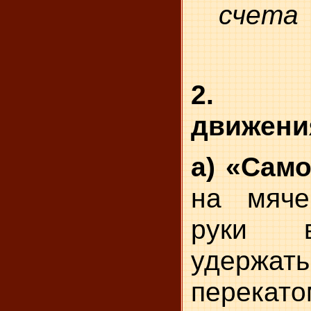
счета
2. О
движени
а) «Сам
на мяче
руки в
удержать
перекато