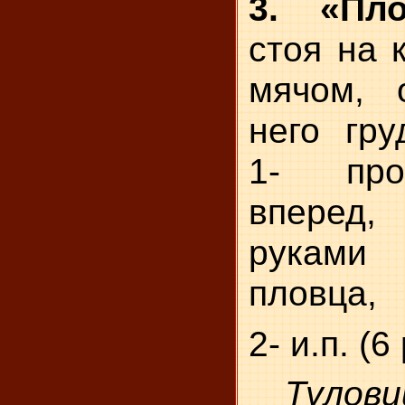
3. «Пло
стоя на 
мячом, 
него гру
1- про
вперед
руками
пловца,
2- и.п. (6
Тулов