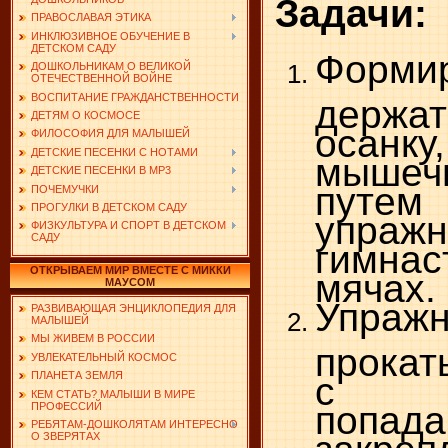
Задачи:
ПРАВОСЛАВАЯ ЭТИКА
ИНКЛЮЗИВНОЕ ОБУЧЕНИЕ В
ДЕТСКОМ САДУ
Форми
ДОШКОЛЬНИКАМ О ВЕЛИКОЙ
ОТЕЧЕСТВЕННОЙ ВОЙНЕ
ВОСПИТАНИЕ ГРАЖДАНСТВЕННОСТИ
держат
ДЕТЯМ О КОСМОСЕ
осанк
ФИЛОСОФИЯ ДЛЯ МАЛЫШЕЙ
ДЕТСКИЕ ПЕСЕНКИ С НОТАМИ
мышеч
ДЕТСКИЕ ПЕСЕНКИ В MP3
путем
ПОЧЕМУЧКИ
ПРОГУЛКИ В ДЕТСКОМ САДУ
упра
ФИЗКУЛЬТУРА И СПОРТ В ДЕТСКОМ
САДУ
гимнас
ОТКРЫВАЕМ МИР ВМЕСТЕ С МИККИ
мячах.
МАУСОМ
Упр
РАЗВИВАЮЩАЯ ЭНЦИКЛОПЕДИЯ ДЛЯ
МАЛЫШЕЙ
МЫ ЖИВЕМ В РОССИИ
прока
УВЛЕКАТЕЛЬНЫЙ КОСМОС
с 
ПЛАНЕТА ЗЕМЛЯ
КЕМ СТАТЬ? МАЛЫШИ В МИРЕ
попада
ПРОФЕССИЙ
РЕБЯТАМ-ДОШКОЛЯТАМ ИНТЕРЕСНО
закреп
О ЗВЕРЯТАХ