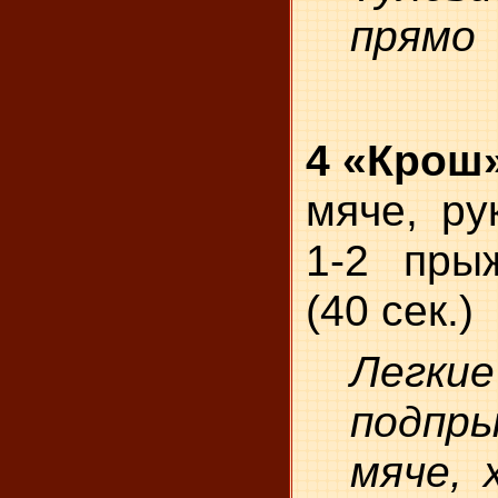
прямо
4 «Крош
мяче, ру
1-2 пры
(40 сек.)
Легкие
подпр
мяче, 