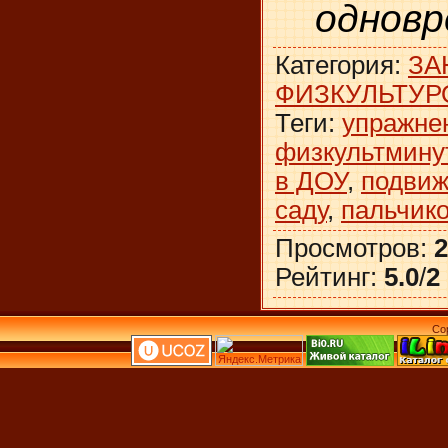
одновр
Категория
:
ЗА
ФИЗКУЛЬТУР
Теги
:
упражне
физкультмину
в ДОУ
,
подвиж
саду
,
пальчико
Просмотров
:
2
Рейтинг
:
5.0
/
2
Co