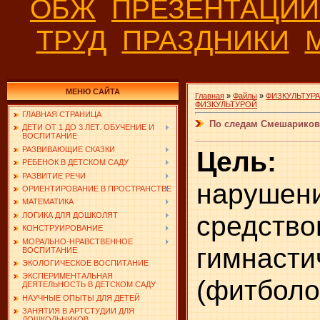
ОБЖ
ПРЕЗЕНТАЦИ
ТРУД
ПРАЗДНИКИ
МЕНЮ САЙТА
Главная
»
Файлы
»
ФИЗКУЛЬТУРА
ФИЗКУЛЬТУРОЙ
ГЛАВНАЯ СТРАНИЦА
По следам Смешариков
ДЕТИ ОТ 1 ДО 3 ЛЕТ. ОБУЧЕНИЕ И
ВОСПИТАНИЕ
РАЗВИВАЮЩИЕ СКАЗКИ
Цел
РЕБЕНОК В ДЕТСКОМ САДУ
РАЗВИТИЕ РЕЧИ
нарушен
ОРИЕНТИРОВАНИЕ В ПРОСТРАНСТВЕ
МАТЕМАТИКА
средство
ЛОГИКА ДЛЯ ДОШКОЛЯТ
КОНСТРУИРОВАНИЕ
МОРАЛЬНО-НРАВСТВЕННОЕ
гимнасти
ВОСПИТАНИЕ
ЭКОЛОГИЧЕСКОЕ ВОСПИТАНИЕ
ЭКСПЕРИМЕНТАЛЬНАЯ
(фитболо
ДЕЯТЕЛЬНОСТЬ В ДЕТСКОМ САДУ
НАУЧНЫЕ ОПЫТЫ ДЛЯ ДЕТЕЙ
ЗАНЯТИЯ В АРТСТУДИИ ДЛЯ
ДОШКОЛЬНИКОВ