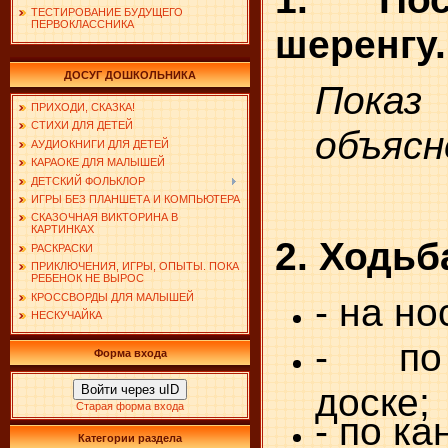
ТЕСТИРОВАНИЕ БУДУЩЕГО
ПЕРВОКЛАССНИКА
шеренгу.
ДОСУГ ДОШКОЛЬНИКА
Пока
ПРИХОДИ, СКАЗКА!
СТИХИ ДЛЯ ДЕТЕЙ
объяс
АУДИОКНИГИ ДЛЯ ДЕТЕЙ
КАРАОКЕ ДЛЯ МАЛЫШЕЙ
ДЕТСКИЙ ФОЛЬКЛОР
ИГРЫ БЕЗ ПЛАНШЕТА И КОМПЬЮТЕРА
СКАЗОЧНАЯ ВИКТОРИНА В
КАРТИНКАХ
2. Ходь
РАСКРАСКИ
ПРИКЛЮЧЕНИЯ, ИГРЫ, ОПЫТЫ. ПОКА
РЕБЕНОК НЕ ВЫРОС
- на но
КРОССВОРДЫ ДЛЯ МАЛЫШЕЙ
НЕСКУЧАЙКА
- по
Форма входа
доске;
Войти через uID
Старая форма входа
- по ка
Категории раздела