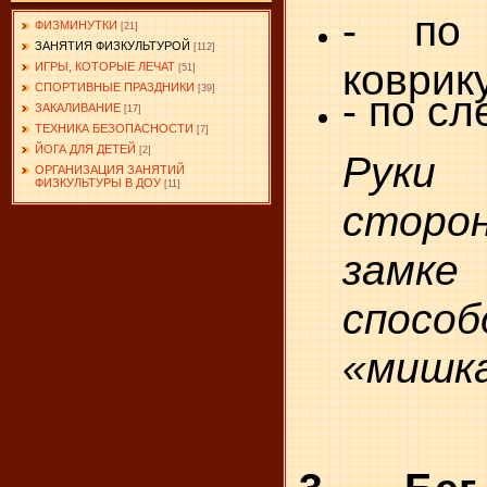
- по 
ФИЗМИНУТКИ
[21]
ЗАНЯТИЯ ФИЗКУЛЬТУРОЙ
[112]
коврику
ИГРЫ, КОТОРЫЕ ЛЕЧАТ
[51]
СПОРТИВНЫЕ ПРАЗДНИКИ
[39]
- по сл
ЗАКАЛИВАНИЕ
[17]
ТЕХНИКА БЕЗОПАСНОСТИ
[7]
ЙОГА ДЛЯ ДЕТЕЙ
[2]
Ру
ОРГАНИЗАЦИЯ ЗАНЯТИЙ
ФИЗКУЛЬТУРЫ В ДОУ
[11]
стор
замке
способ
«мишк