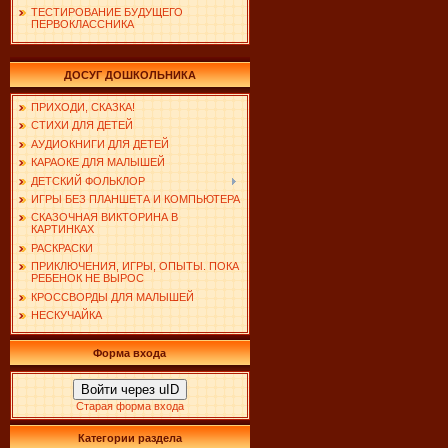
ТЕСТИРОВАНИЕ БУДУЩЕГО
ПЕРВОКЛАССНИКА
ДОСУГ ДОШКОЛЬНИКА
ПРИХОДИ, СКАЗКА!
СТИХИ ДЛЯ ДЕТЕЙ
АУДИОКНИГИ ДЛЯ ДЕТЕЙ
КАРАОКЕ ДЛЯ МАЛЫШЕЙ
ДЕТСКИЙ ФОЛЬКЛОР
ИГРЫ БЕЗ ПЛАНШЕТА И КОМПЬЮТЕРА
СКАЗОЧНАЯ ВИКТОРИНА В
КАРТИНКАХ
РАСКРАСКИ
ПРИКЛЮЧЕНИЯ, ИГРЫ, ОПЫТЫ. ПОКА
РЕБЕНОК НЕ ВЫРОС
КРОССВОРДЫ ДЛЯ МАЛЫШЕЙ
НЕСКУЧАЙКА
Форма входа
Войти через uID
Старая форма входа
Категории раздела