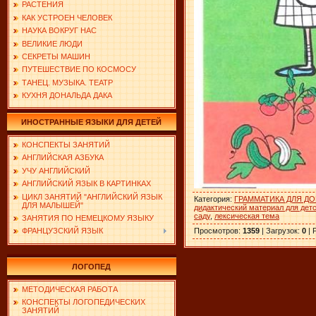
РАСТЕНИЯ
КАК УСТРОЕН ЧЕЛОВЕК
НАУКА ВОКРУГ НАС
ВЕЛИКИЕ ЛЮДИ
СЕКРЕТЫ МАШИН
ПУТЕШЕСТВИЕ ПО КОСМОСУ
ТАНЕЦ. МУЗЫКА. ТЕАТР
КУХНЯ ДОНАЛЬДА ДАКА
ИНОСТРАННЫЕ ЯЗЫКИ ДЛЯ ДЕТЕЙ
КОНСПЕКТЫ ЗАНЯТИЙ
АНГЛИЙСКАЯ АЗБУКА
УЧУ АНГЛИЙСКИЙ
АНГЛИЙСКИЙ ЯЗЫК В КАРТИНКАХ
ЦИКЛ ЗАНЯТИЙ "АНГЛИЙСКИЙ ЯЗЫК
Категория
:
ГРАММАТИКА ДЛЯ Д
ДЛЯ МАЛЫШЕЙ"
дидактический материал для дет
саду
,
лексическая тема
ЗАНЯТИЯ ПО НЕМЕЦКОМУ ЯЗЫКУ
Просмотров
:
1359
|
Загрузок
:
0
|
ФРАНЦУЗСКИЙ ЯЗЫК
ЛОГОПЕД
МЕТОДИЧЕСКАЯ РАБОТА
КОНСПЕКТЫ ЛОГОПЕДИЧЕСКИХ
ЗАНЯТИЙ