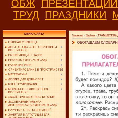
ОБЖ
ПРЕЗЕНТАЦИ
ТРУД
ПРАЗДНИКИ
МЕНЮ САЙТА
Главная
»
Файлы
»
ГРАММАТИКА
ОБОГАЩАЕМ СЛОВАРН
ГЛАВНАЯ СТРАНИЦА
ДЕТИ ОТ 1 ДО 3 ЛЕТ. ОБУЧЕНИЕ И
ВОСПИТАНИЕ
РАЗВИВАЮЩИЕ СКАЗКИ
РЕБЕНОК В ДЕТСКОМ САДУ
РАЗВИТИЕ РЕЧИ
ОРИЕНТИРОВАНИЕ В ПРОСТРАНСТВЕ
МАТЕМАТИКА
ЛОГИКА ДЛЯ ДОШКОЛЯТ
КОНСТРУИРОВАНИЕ
МОРАЛЬНО-НРАВСТВЕННОЕ
ВОСПИТАНИЕ
ЭКОЛОГИЧЕСКОЕ ВОСПИТАНИЕ
ЭКСПЕРИМЕНТАЛЬНАЯ
ДЕЯТЕЛЬНОСТЬ В ДЕТСКОМ САДУ
НАУЧНЫЕ ОПЫТЫ ДЛЯ ДЕТЕЙ
ЗАНЯТИЯ В АРТСТУДИИ ДЛЯ
ДОШКОЛЬНИКОВ