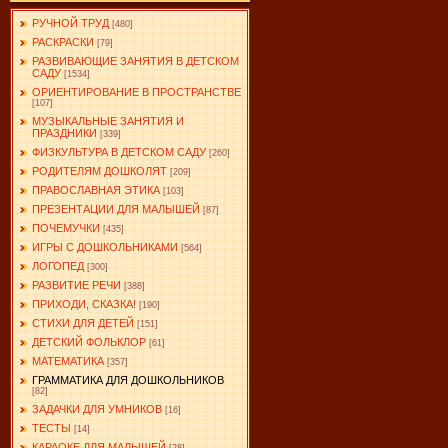
РУЧНОЙ ТРУД
[480]
РАСКРАСКИ
[79]
РАЗВИВАЮЩИЕ ЗАНЯТИЯ В ДЕТСКОМ
САДУ
[1534]
ОРИЕНТИРОВАНИЕ В ПРОСТРАНСТВЕ
[107]
МУЗЫКАЛЬНЫЕ ЗАНЯТИЯ И
ПРАЗДНИКИ
[339]
ФИЗКУЛЬТУРА В ДЕТСКОМ САДУ
[260]
РОДИТЕЛЯМ ДОШКОЛЯТ
[209]
ПРАВОСЛАВНАЯ ЭТИКА
[103]
ПРЕЗЕНТАЦИИ ДЛЯ МАЛЫШЕЙ
[87]
ПОЧЕМУЧКИ
[435]
ИГРЫ С ДОШКОЛЬНИКАМИ
[564]
ЛОГОПЕД
[300]
РАЗВИТИЕ РЕЧИ
[388]
ПРИХОДИ, СКАЗКА!
[190]
СТИХИ ДЛЯ ДЕТЕЙ
[151]
ДЕТСКИЙ ФОЛЬКЛОР
[61]
МАТЕМАТИКА
[357]
ГРАММАТИКА ДЛЯ ДОШКОЛЬНИКОВ
[82]
ЗАДАЧКИ ДЛЯ УМНИКОВ
[16]
ТЕСТЫ
[14]
КАРАОКЕ ДЛЯ МАЛЫШЕЙ