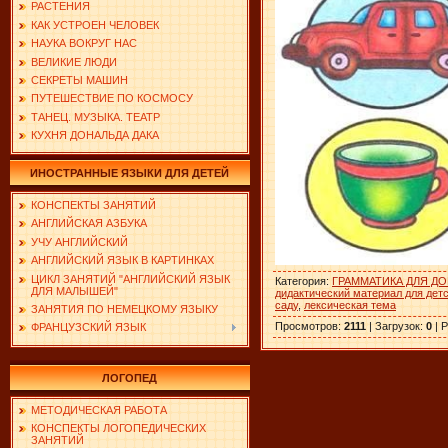
РАСТЕНИЯ
КАК УСТРОЕН ЧЕЛОВЕК
НАУКА ВОКРУГ НАС
ВЕЛИКИЕ ЛЮДИ
СЕКРЕТЫ МАШИН
ПУТЕШЕСТВИЕ ПО КОСМОСУ
ТАНЕЦ. МУЗЫКА. ТЕАТР
КУХНЯ ДОНАЛЬДА ДАКА
ИНОСТРАННЫЕ ЯЗЫКИ ДЛЯ ДЕТЕЙ
КОНСПЕКТЫ ЗАНЯТИЙ
АНГЛИЙСКАЯ АЗБУКА
УЧУ АНГЛИЙСКИЙ
АНГЛИЙСКИЙ ЯЗЫК В КАРТИНКАХ
ЦИКЛ ЗАНЯТИЙ "АНГЛИЙСКИЙ ЯЗЫК
Категория
:
ГРАММАТИКА ДЛЯ Д
ДЛЯ МАЛЫШЕЙ"
дидактический материал для дет
саду
,
лексическая тема
ЗАНЯТИЯ ПО НЕМЕЦКОМУ ЯЗЫКУ
Просмотров
:
2111
|
Загрузок
:
0
|
Р
ФРАНЦУЗСКИЙ ЯЗЫК
ЛОГОПЕД
МЕТОДИЧЕСКАЯ РАБОТА
КОНСПЕКТЫ ЛОГОПЕДИЧЕСКИХ
ЗАНЯТИЙ