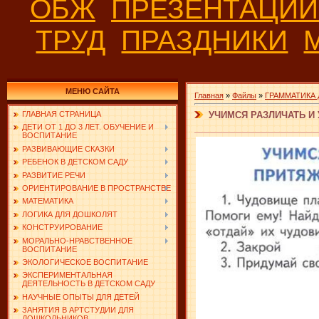
ОБЖ
ПРЕЗЕНТАЦИ
ТРУД
ПРАЗДНИКИ
МЕНЮ САЙТА
Главная
»
Файлы
»
ГРАММАТИКА
УЧИМСЯ РАЗЛИЧАТЬ И
ГЛАВНАЯ СТРАНИЦА
ДЕТИ ОТ 1 ДО 3 ЛЕТ. ОБУЧЕНИЕ И
ВОСПИТАНИЕ
РАЗВИВАЮЩИЕ СКАЗКИ
РЕБЕНОК В ДЕТСКОМ САДУ
РАЗВИТИЕ РЕЧИ
ОРИЕНТИРОВАНИЕ В ПРОСТРАНСТВЕ
МАТЕМАТИКА
ЛОГИКА ДЛЯ ДОШКОЛЯТ
КОНСТРУИРОВАНИЕ
МОРАЛЬНО-НРАВСТВЕННОЕ
ВОСПИТАНИЕ
ЭКОЛОГИЧЕСКОЕ ВОСПИТАНИЕ
ЭКСПЕРИМЕНТАЛЬНАЯ
ДЕЯТЕЛЬНОСТЬ В ДЕТСКОМ САДУ
НАУЧНЫЕ ОПЫТЫ ДЛЯ ДЕТЕЙ
ЗАНЯТИЯ В АРТСТУДИИ ДЛЯ
ДОШКОЛЬНИКОВ