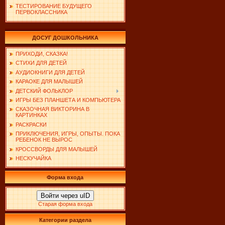
ТЕСТИРОВАНИЕ БУДУЩЕГО
ПЕРВОКЛАССНИКА
ДОСУГ ДОШКОЛЬНИКА
ПРИХОДИ, СКАЗКА!
СТИХИ ДЛЯ ДЕТЕЙ
АУДИОКНИГИ ДЛЯ ДЕТЕЙ
КАРАОКЕ ДЛЯ МАЛЫШЕЙ
ДЕТСКИЙ ФОЛЬКЛОР
ИГРЫ БЕЗ ПЛАНШЕТА И КОМПЬЮТЕРА
СКАЗОЧНАЯ ВИКТОРИНА В
КАРТИНКАХ
РАСКРАСКИ
ПРИКЛЮЧЕНИЯ, ИГРЫ, ОПЫТЫ. ПОКА
РЕБЕНОК НЕ ВЫРОС
КРОССВОРДЫ ДЛЯ МАЛЫШЕЙ
НЕСКУЧАЙКА
Форма входа
Войти через uID
Старая форма входа
Категории раздела