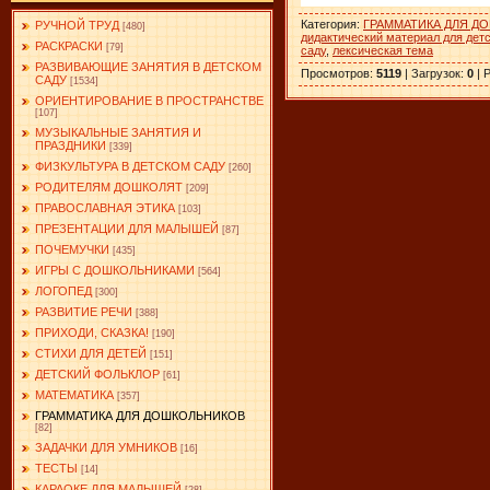
Категория
:
ГРАММАТИКА ДЛЯ Д
РУЧНОЙ ТРУД
[480]
дидактический материал для дет
РАСКРАСКИ
[79]
саду
,
лексическая тема
РАЗВИВАЮЩИЕ ЗАНЯТИЯ В ДЕТСКОМ
Просмотров
:
5119
|
Загрузок
:
0
|
Р
САДУ
[1534]
ОРИЕНТИРОВАНИЕ В ПРОСТРАНСТВЕ
[107]
МУЗЫКАЛЬНЫЕ ЗАНЯТИЯ И
ПРАЗДНИКИ
[339]
ФИЗКУЛЬТУРА В ДЕТСКОМ САДУ
[260]
РОДИТЕЛЯМ ДОШКОЛЯТ
[209]
ПРАВОСЛАВНАЯ ЭТИКА
[103]
ПРЕЗЕНТАЦИИ ДЛЯ МАЛЫШЕЙ
[87]
ПОЧЕМУЧКИ
[435]
ИГРЫ С ДОШКОЛЬНИКАМИ
[564]
ЛОГОПЕД
[300]
РАЗВИТИЕ РЕЧИ
[388]
ПРИХОДИ, СКАЗКА!
[190]
СТИХИ ДЛЯ ДЕТЕЙ
[151]
ДЕТСКИЙ ФОЛЬКЛОР
[61]
МАТЕМАТИКА
[357]
ГРАММАТИКА ДЛЯ ДОШКОЛЬНИКОВ
[82]
ЗАДАЧКИ ДЛЯ УМНИКОВ
[16]
ТЕСТЫ
[14]
КАРАОКЕ ДЛЯ МАЛЫШЕЙ