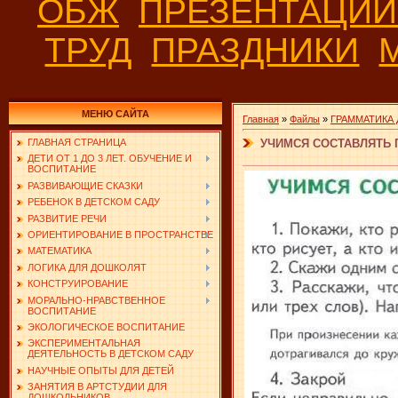
ОБЖ
ПРЕЗЕНТАЦИ
ТРУД
ПРАЗДНИКИ
МЕНЮ САЙТА
Главная
»
Файлы
»
ГРАММАТИКА
УЧИМСЯ СОСТАВЛЯТЬ
ГЛАВНАЯ СТРАНИЦА
ДЕТИ ОТ 1 ДО 3 ЛЕТ. ОБУЧЕНИЕ И
ВОСПИТАНИЕ
РАЗВИВАЮЩИЕ СКАЗКИ
РЕБЕНОК В ДЕТСКОМ САДУ
РАЗВИТИЕ РЕЧИ
ОРИЕНТИРОВАНИЕ В ПРОСТРАНСТВЕ
МАТЕМАТИКА
ЛОГИКА ДЛЯ ДОШКОЛЯТ
КОНСТРУИРОВАНИЕ
МОРАЛЬНО-НРАВСТВЕННОЕ
ВОСПИТАНИЕ
ЭКОЛОГИЧЕСКОЕ ВОСПИТАНИЕ
ЭКСПЕРИМЕНТАЛЬНАЯ
ДЕЯТЕЛЬНОСТЬ В ДЕТСКОМ САДУ
НАУЧНЫЕ ОПЫТЫ ДЛЯ ДЕТЕЙ
ЗАНЯТИЯ В АРТСТУДИИ ДЛЯ
ДОШКОЛЬНИКОВ