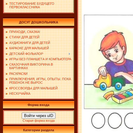
ТЕСТИРОВАНИЕ БУДУЩЕГО
ПЕРВОКЛАССНИКА
ДОСУГ ДОШКОЛЬНИКА
ПРИХОДИ, СКАЗКА!
СТИХИ ДЛЯ ДЕТЕЙ
АУДИОКНИГИ ДЛЯ ДЕТЕЙ
КАРАОКЕ ДЛЯ МАЛЫШЕЙ
ДЕТСКИЙ ФОЛЬКЛОР
ИГРЫ БЕЗ ПЛАНШЕТА И КОМПЬЮТЕРА
СКАЗОЧНАЯ ВИКТОРИНА В
КАРТИНКАХ
РАСКРАСКИ
ПРИКЛЮЧЕНИЯ, ИГРЫ, ОПЫТЫ. ПОКА
РЕБЕНОК НЕ ВЫРОС
КРОССВОРДЫ ДЛЯ МАЛЫШЕЙ
НЕСКУЧАЙКА
Форма входа
Войти через uID
Старая форма входа
Категории раздела