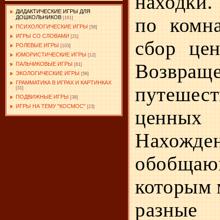
находки.
ДИДАКТИЧЕСКИЕ ИГРЫ ДЛЯ
по комна
ДОШКОЛЬНИКОВ
[161]
ПСИХОЛОГИЧЕСКИЕ ИГРЫ
[58]
ИГРЫ СО СЛОВАМИ
[21]
сбор цен
РОЛЕВЫЕ ИГРЫ
[103]
ЮМОРИСТИЧЕСКИЕ ИГРЫ
[12]
Воз­вр
ПАЛЬЧИКОВЫЕ ИГРЫ
[61]
ЭКОЛОГИЧЕСКИЕ ИГРЫ
[56]
ГРАММАТИКА В ИГРАХ И КАРТИНКАХ
путешес
[31]
ПОДВИЖНЫЕ ИГРЫ
[38]
ИГРЫ НА ТЕМУ "КОСМОС"
[23]
ценных
Нахожде
обобщаю
которым 
разные