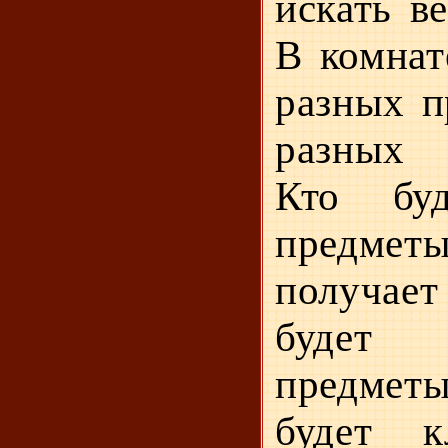
искать в
В ком­на
разных п
разных 
Кто буд
предмет
по­лучае
будет
предметы
будет 