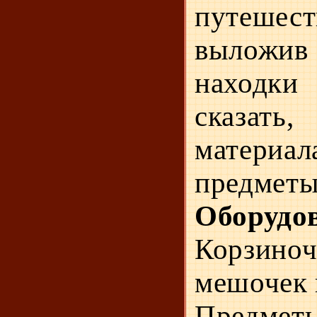
путеш
вылож
находки 
сказать
матер
предметы
Оборудо
Кор­зино
мешочек 
Предмет