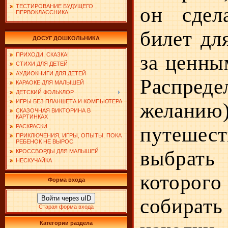
ТЕСТИРОВАНИЕ БУДУЩЕГО
он сдела
ПЕРВОКЛАССНИКА
билет дл
ДОСУГ ДОШКОЛЬНИКА
за ценны
ПРИХОДИ, СКАЗКА!
СТИХИ ДЛЯ ДЕТЕЙ
АУДИОКНИГИ ДЛЯ ДЕТЕЙ
Распред
КАРАОКЕ ДЛЯ МАЛЫШЕЙ
ДЕТСКИЙ ФОЛЬКЛОР
ИГРЫ БЕЗ ПЛАНШЕТА И КОМПЬЮТЕРА
желанию
СКАЗОЧНАЯ ВИКТОРИНА В
КАРТИНКАХ
путе­ше
РАСКРАСКИ
ПРИКЛЮЧЕНИЯ, ИГРЫ, ОПЫТЫ. ПОКА
РЕБЕНОК НЕ ВЫРОС
выбрать 
КРОССВОРДЫ ДЛЯ МАЛЫШЕЙ
НЕСКУЧАЙКА
котор
Форма входа
Войти через uID
собира
Старая форма входа
Категории раздела