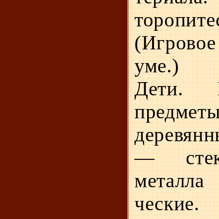
торопите
(Игрово
уме.)
Дети. 
предметы
деревянн
— стек
металла
ческие