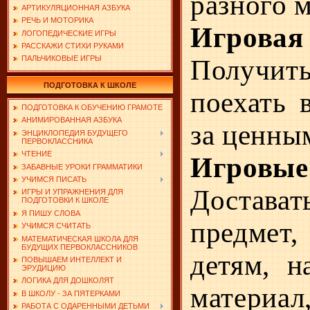
разного м
АРТИКУЛЯЦИОННАЯ АЗБУКА
РЕЧЬ И МОТОРИКА
Игрова
ЛОГОПЕДИЧЕСКИЕ ИГРЫ
РАССКАЖИ СТИХИ РУКАМИ
ПАЛЬЧИКОВЫЕ ИГРЫ
Получи
ПОДГОТОВКА К ШКОЛЕ
поехать 
ПОДГОТОВКА К ОБУЧЕНИЮ ГРАМОТЕ
АНИМИРОВАННАЯ АЗБУКА
за ценны
ЭНЦИКЛОПЕДИЯ БУДУЩЕГО
ПЕРВОКЛАССНИКА
ЧТЕНИЕ
Игровы
ЗАБАВНЫЕ УРОКИ ГРАММАТИКИ
УЧИМСЯ ПИСАТЬ
Доста­ва
ИГРЫ И УПРАЖНЕНИЯ ДЛЯ
ПОДГОТОВКИ К ШКОЛЕ
Я ПИШУ СЛОВА
предмет,
УЧИМСЯ СЧИТАТЬ
МАТЕМАТИЧЕСКАЯ ШКОЛА ДЛЯ
БУДУЩИХ ПЕРВОКЛАССНИКОВ
детям, н
ПОВЫШАЕМ ИНТЕЛЛЕКТ И
ЭРУДИЦИЮ
ЛОГИКА ДЛЯ ДОШКОЛЯТ
мате­риа
В ШКОЛУ - ЗА ПЯТЕРКАМИ
РАБОТА С ОДАРЕННЫМИ ДЕТЬМИ