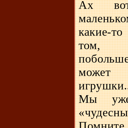
Ах во
маленьк
какие-то
том, 
побольш
может
игрушки..
Мы уже
«чудесны
Помнит