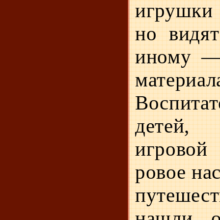
игрушки
но ви­дя
иному —
материал
Воспитат
детей, 
игровой 
ровое на
путешест
нашли о