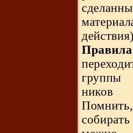
сделанн
материал
действия)
Правил
перехо­д
группы 
ников 
Помнить,
собира