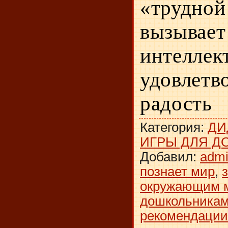
«трудн
вызыва
интеллек
удовлетв
радость
Категория
:
ДИ
ИГРЫ ДЛЯ Д
Добавил
:
adm
познает мир
,
окружающим 
дошкольника
рекомендации