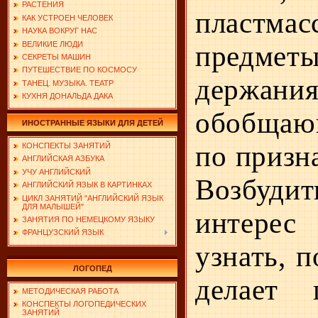
РАСТЕНИЯ
пластмас
КАК УСТРОЕН ЧЕЛОВЕК
НАУКА ВОКРУГ НАС
ВЕЛИКИЕ ЛЮДИ
предметы
СЕКРЕТЫ МАШИН
ПУТЕШЕСТВИЕ ПО КОСМОСУ
держани
ТАНЕЦ. МУЗЫКА. ТЕАТР
КУХНЯ ДОНАЛЬДА ДАКА
обобща
ИНОСТРАННЫЕ ЯЗЫКИ ДЛЯ ДЕТЕЙ
по призн
КОНСПЕКТЫ ЗАНЯТИЙ
АНГЛИЙСКАЯ АЗБУКА
УЧУ АНГЛИЙСКИЙ
Возбуд
АНГЛИЙСКИЙ ЯЗЫК В КАРТИНКАХ
ЦИКЛ ЗАНЯТИЙ "АНГЛИЙСКИЙ ЯЗЫК
ДЛЯ МАЛЫШЕЙ"
интере
ЗАНЯТИЯ ПО НЕМЕЦКОМУ ЯЗЫКУ
ФРАНЦУЗСКИЙ ЯЗЫК
узнать, п
ЛОГОПЕД
делает 
МЕТОДИЧЕСКАЯ РАБОТА
КОНСПЕКТЫ ЛОГОПЕДИЧЕСКИХ
ЗАНЯТИЙ