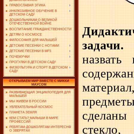
ПРАВОСЛАВАЯ ЭТИКА
ИНКЛЮЗИВНОЕ ОБУЧЕНИЕ В
ДЕТСКОМ САДУ
ДОШКОЛЬНИКАМ О ВЕЛИКОЙ
ОТЕЧЕСТВЕННОЙ ВОЙНЕ
Дидакти
ВОСПИТАНИЕ ГРАЖДАНСТВЕННОСТИ
ДЕТЯМ О КОСМОСЕ
ФИЛОСОФИЯ ДЛЯ МАЛЫШЕЙ
задачи.
ДЕТСКИЕ ПЕСЕНКИ С НОТАМИ
ДЕТСКИЕ ПЕСЕНКИ В MP3
назвать
ПОЧЕМУЧКИ
ПРОГУЛКИ В ДЕТСКОМ САДУ
ФИЗКУЛЬТУРА И СПОРТ В ДЕТСКОМ
содер­жа
САДУ
ОТКРЫВАЕМ МИР ВМЕСТЕ С МИККИ
материал
МАУСОМ
РАЗВИВАЮЩАЯ ЭНЦИКЛОПЕДИЯ ДЛЯ
МАЛЫШЕЙ
предмет
МЫ ЖИВЕМ В РОССИИ
УВЛЕКАТЕЛЬНЫЙ КОСМОС
сделан
ПЛАНЕТА ЗЕМЛЯ
КЕМ СТАТЬ? МАЛЫШИ В МИРЕ
ПРОФЕССИЙ
стекло
РЕБЯТАМ-ДОШКОЛЯТАМ ИНТЕРЕСНО
О ЗВЕРЯТАХ