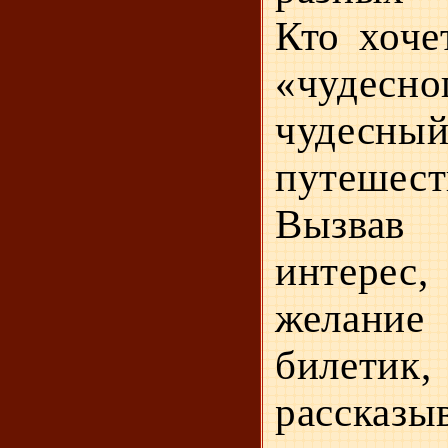
Кто хоче
«чудесн
чудесный
пу­тешес
Вызвав
интерес,
желани
билетик,
рассказы