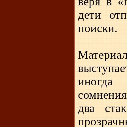
веря в «
дети отп
поиски.
Материа
выступае
иногда
сомнени
два стак
прозрачн