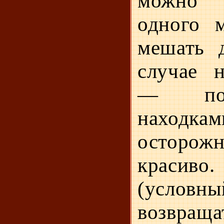
можно 
одного м
мешать д
случае н
— пом
находкам
осторожн
красив
(условн
возвра