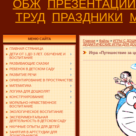
ОБЖ
ПРЕЗЕНТАЦИ
ТРУД
ПРАЗДНИКИ
МЕНЮ САЙТА
Главная
»
Файлы
»
ИГРЫ С ДОШ
ДИДАКТИЧЕСКИЕ ИГРЫ ДЛЯ Д
ГЛАВНАЯ СТРАНИЦА
Игра «Путешествие за 
ДЕТИ ОТ 1 ДО 3 ЛЕТ. ОБУЧЕНИЕ И
ВОСПИТАНИЕ
РАЗВИВАЮЩИЕ СКАЗКИ
РЕБЕНОК В ДЕТСКОМ САДУ
РАЗВИТИЕ РЕЧИ
ОРИЕНТИРОВАНИЕ В ПРОСТРАНСТВЕ
МАТЕМАТИКА
ЛОГИКА ДЛЯ ДОШКОЛЯТ
КОНСТРУИРОВАНИЕ
МОРАЛЬНО-НРАВСТВЕННОЕ
ВОСПИТАНИЕ
ЭКОЛОГИЧЕСКОЕ ВОСПИТАНИЕ
ЭКСПЕРИМЕНТАЛЬНАЯ
ДЕЯТЕЛЬНОСТЬ В ДЕТСКОМ САДУ
НАУЧНЫЕ ОПЫТЫ ДЛЯ ДЕТЕЙ
ЗАНЯТИЯ В АРТСТУДИИ ДЛЯ
ДОШКОЛЬНИКОВ