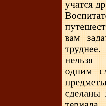
учатся др
Воспита
путеше­с
вам зада
труднее
нельзя 
одним с
предме­
сделаны 
тери