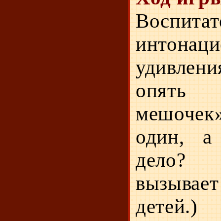
Воспи
интонац
удивлени
опять 
мешочек»
один, а
дело?
вызывае
детей.)