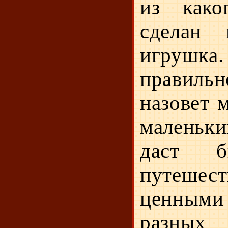
из како
сделан 
игру
правиль
назовет м
малень
даст б
путеш
ценными 
разных 