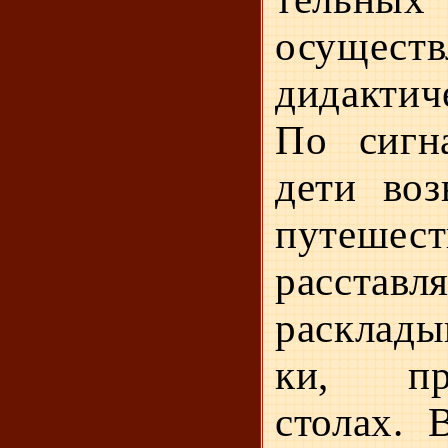
осуществ
дидактиче
По сигн
дети воз
путеше
расставл
расклад
ки, пр
столах. 