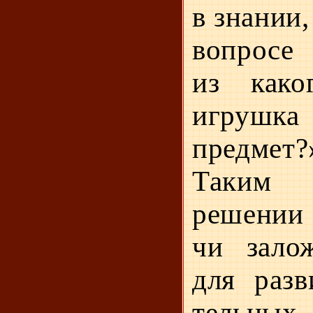
в знании
вопросе 
из како
игру
предмет?
Таким 
решении 
чи зало
для разв
тельных