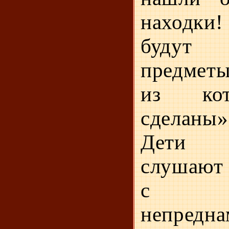
на­ходки
будут
предметы
из кот
сделаны»
Дети 
слушают 
с ин
непредна