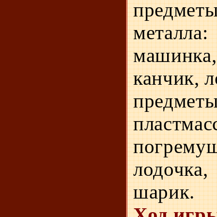
предмет
металла:
машинка,
канчик, л
предмет
пластмас­
погрему
лодочк
шарик.
Ход игр