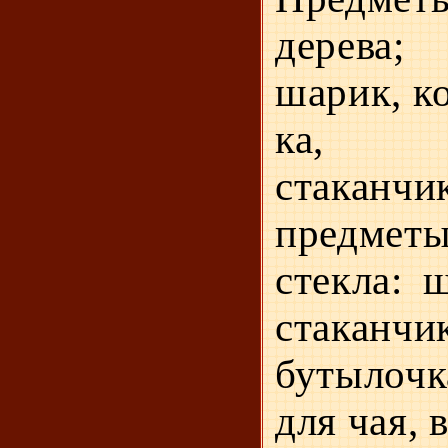
дерева
шарик, к
ка, п
стаканчи
предмет
стекла: 
стаканч
бутылочк
для чая, в