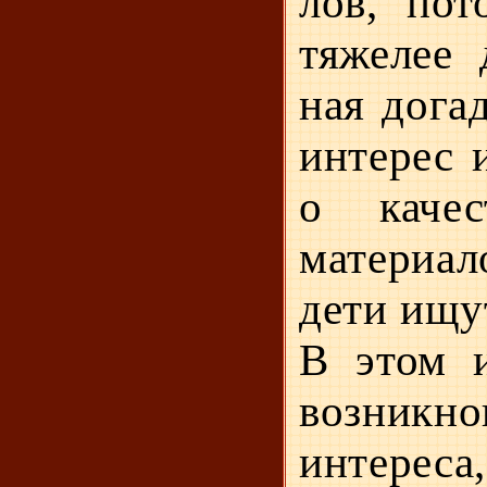
лов, пот
тяжелее 
ная дога
интерес 
о качес
материа
дети ищу
В этом и
возникно
интереса