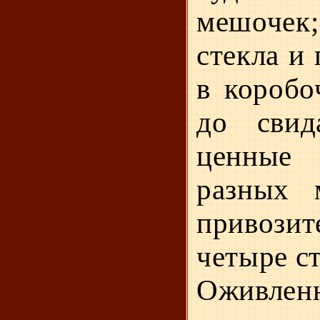
мешочек
стекла и
в коробо
до свид
ценные
разных 
привози
четыре с
Оживлен