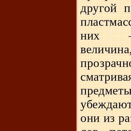
другой п
пластма
них 
величина
прозрач
сматри
предметы
убеж­даю
они из р