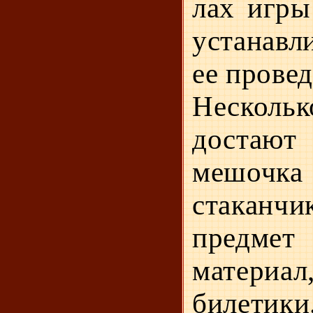
лах игры
устанавл
ее провед
Нескол
достают
мешочка
ста­канч
предме
материа
билетики