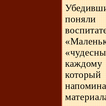
Убедивши
поняли
воспитат
«Ма­лень
«чудесн
каждо­му
которы
напомина
матери