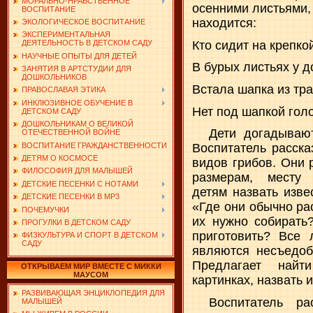
МОРАЛЬНО-НРАВСТВЕННОЕ
осенними листьями, 
ВОСПИТАНИЕ
находится:
ЭКОЛОГИЧЕСКОЕ ВОСПИТАНИЕ
ЭКСПЕРИМЕНТАЛЬНАЯ
Кто сидит на крепко
ДЕЯТЕЛЬНОСТЬ В ДЕТСКОМ САДУ
НАУЧНЫЕ ОПЫТЫ ДЛЯ ДЕТЕЙ
В бурых листьях у 
ЗАНЯТИЯ В АРТСТУДИИ ДЛЯ
ДОШКОЛЬНИКОВ
Встала шапка из тр
ПРАВОСЛАВАЯ ЭТИКА
ИНКЛЮЗИВНОЕ ОБУЧЕНИЕ В
Нет под шапкой гол
ДЕТСКОМ САДУ
ДОШКОЛЬНИКАМ О ВЕЛИКОЙ
Дети догадывают
ОТЕЧЕСТВЕННОЙ ВОЙНЕ
ВОСПИТАНИЕ ГРАЖДАНСТВЕННОСТИ
Воспитатель расска
ДЕТЯМ О КОСМОСЕ
видов грибов. Они 
ФИЛОСОФИЯ ДЛЯ МАЛЫШЕЙ
размерам, месту 
ДЕТСКИЕ ПЕСЕНКИ С НОТАМИ
детям назвать изве
ДЕТСКИЕ ПЕСЕНКИ В MP3
«Где они обычно ра
ПОЧЕМУЧКИ
их нужно собирать
ПРОГУЛКИ В ДЕТСКОМ САДУ
приготовить? Все
ФИЗКУЛЬТУРА И СПОРТ В ДЕТСКОМ
САДУ
являются несъедоб
Предлагает най
ОТКРЫВАЕМ МИР ВМЕСТЕ С МИККИ
МАУСОМ
картинках, назвать и
РАЗВИВАЮЩАЯ ЭНЦИКЛОПЕДИЯ ДЛЯ
Воспитатель ра
МАЛЫШЕЙ