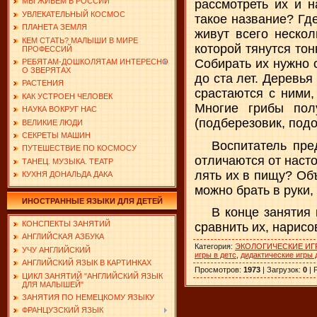
МЫ ЖИВЕМ В РОССИИ
рассмотреть их и 
УВЛЕКАТЕЛЬНЫЙ КОСМОС
такое название? Где
ПЛАНЕТА ЗЕМЛЯ
живут всего нескол
КЕМ СТАТЬ? МАЛЫШИ В МИРЕ
которой тянутся тон
ПРОФЕССИЙ
Собирать их нужно о
РЕБЯТАМ-ДОШКОЛЯТАМ ИНТЕРЕСНО
О ЗВЕРЯТАХ
до ста лет. Деревья
РАСТЕНИЯ
срастаются с ними
КАК УСТРОЕН ЧЕЛОВЕК
Многие грибы пол
НАУКА ВОКРУГ НАС
(подберезовик, подо
ВЕЛИКИЕ ЛЮДИ
СЕКРЕТЫ МАШИН
Воспитатель пре
ПУТЕШЕСТВИЕ ПО КОСМОСУ
отличаются от насто
ТАНЕЦ. МУЗЫКА. ТЕАТР
лять их в пищу? Объ
КУХНЯ ДОНАЛЬДА ДАКА
можно брать в руки,
ИНОСТРАННЫЕ ЯЗЫКИ ДЛЯ ДЕТЕЙ
В конце занятия 
КОНСПЕКТЫ ЗАНЯТИЙ
сравнить их, нарисо
АНГЛИЙСКАЯ АЗБУКА
Категория
:
ЭКОЛОГИЧЕСКИЕ ИГ
УЧУ АНГЛИЙСКИЙ
игры в детс
,
дидактические игры 
АНГЛИЙСКИЙ ЯЗЫК В КАРТИНКАХ
Просмотров
:
1973
|
Загрузок
:
0
|
ЦИКЛ ЗАНЯТИЙ "АНГЛИЙСКИЙ ЯЗЫК
ДЛЯ МАЛЫШЕЙ"
ЗАНЯТИЯ ПО НЕМЕЦКОМУ ЯЗЫКУ
ФРАНЦУЗСКИЙ ЯЗЫК