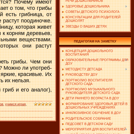
ются? Почему имеют
РЕЧИ ДОШКОЛЬНИКОВ
ЗДОРОВЬЕ ДОШКОЛЬНИКА
ает о том, что грибы
СОВЕТЫ ДЕТСКОГО ПСИХОЛОГА
й есть грибница, от
КОНСУЛЬТАЦИИ ДЛЯ РОДИТЕЛЕЙ
е растут поодиночке.
ДОШКОЛЯТ
­ницу, которая живет
ЗВЕЗДЫ О ВАШИХ ДЕТЯХ
я к корням деревьев,
ьны­ми веществами.
ПЕДАГОГАМ НА ЗАМЕТКУ
оторых они растут
КОНЦЕПЦИЯ ДОШКОЛЬНОГО
ВОСПИТАНИЯ
ОБРАЗОВАТЕЛЬНЫЕ ПРОГРАММЫ ДЛЯ
реть грибы. Чем они
ДОУ
у? Можно ли употреб­
МЕТОДИСТУ ДЕТСАДА
 яркие, красивые. Их
РУКОВОДСТВУ ДОУ
ь их нельзя.
ПОРТФОЛИО ВОСПИТАТЕЛЯ
ДЕТСКОГО САДА
гриб и его аналог),
ПОРТФОЛИО МУЗЫКАЛЬНОГО
РУКОВОДИТЕЛЯ ДЕТСКОГО САДА
ДЕТИ РАННЕГО ВОЗРАСТА В ДОУ
ФОРМИРОВАНИЕ ЗДОРОВЬЯ ДЕТЕЙ В
ов
,
учимся играя
,
ДОШКОЛЬНЫХ УЧРЕЖДЕНИЯХ
ИНКЛЮЗИВНОЕ ОБУЧЕНИЕ В ДОУ
РОДИТЕЛЬСКОЕ СОБРАНИЕ
ПЕДСОВЕТ В ДЕТСКОМ САДУ
МЕРОПРИЯТИЯ ДЛЯ ВОСПИТАТЕЛЕЙ