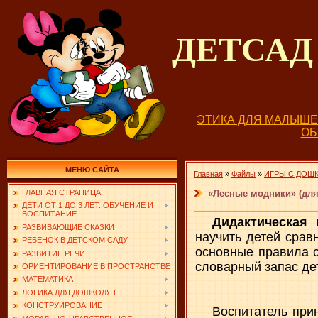
ДЕТСА
ЭТИКА ДЛЯ МАЛЫШ
О
МЕНЮ САЙТА
Главная
»
Файлы
»
ИГРЫ С ДОШ
«Лесные модники» (для
ГЛАВНАЯ СТРАНИЦА
ДЕТИ ОТ 1 ДО 3 ЛЕТ. ОБУЧЕНИЕ И
ВОСПИТАНИЕ
Дидактическая 
РАЗВИВАЮЩИЕ СКАЗКИ
научить детей срав
РЕБЕНОК В ДЕТСКОМ САДУ
основные правила с
РАЗВИТИЕ РЕЧИ
словарный запас де
ОРИЕНТИРОВАНИЕ В ПРОСТРАНСТВЕ
МАТЕМАТИКА
ЛОГИКА ДЛЯ ДОШКОЛЯТ
КОНСТРУИРОВАНИЕ
Воспитатель прин