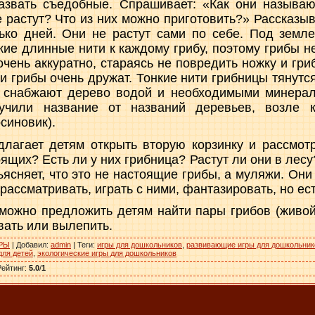
назвать съедобные. Спрашивает: «Как они называ
 растут? Что из них можно приготовить?» Рас­сказыв
ь­ко дней. Они не растут сами по себе. Под земле
кие длин­ные нити к каждому грибу, поэтому грибы н
чень аккуратно, стараясь не повредить ножку и гриб
 и грибы очень дружат. Тонкие нити грибницы тянутс
, снабжа­ют дерево водой и необходимыми минерал
учили назва­ние от названий деревьев, возле к
синовик).
длагает детям открыть вто­рую корзинку и рассмот
ящих? Есть ли у них гриб­ница? Растут ли они в лес
ясняет, что это не настоя­щие грибы, а муляжи. Они
 рассматривать, играть с ними, фантазировать, но ест
можно предложить детям найти пары грибов (живой 
вать или вылепить.
РЫ
|
Добавил
:
admin
|
Теги
:
игры для дошкольников
,
развивающие игры для дошкольник
для детей
,
экологические игры для дошкольников
Рейтинг
:
5.0
/
1