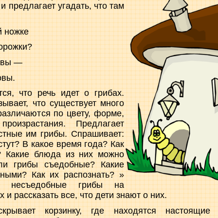
и предлагает угадать, что там
й ножке
дорожки?
авы —
овы.
ся, что речь идет о грибах.
зывает, что существует мно­го
различаются по цвету, фор­ме,
произрастания. Предлагает
стные им грибы. Спрашива­ет:
стут? В какое время года? Как
? Какие блюда из них можно
 ли грибы съедобные? Какие
ными? Как их распоз­нать? »
ти несъедобные грибы на
х и рассказать все, что дети знают о них.
скрывает корзинку, где нахо­дятся настоящие 