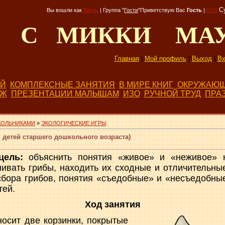
С
Вы вошли как
Гость
|
Группа
"
Гости
"
Приветствую Вас
Гость
|
RSS
Д С МИККИ МА
Главная
|
Мой профиль
|
Выход
|
Вх
ЕЙ
КОМПЛЕКСНЫЕ ЗАНЯТИЯ
В МИРЕ КНИГ
ОКРУЖАЮЩ
БЖ
ПРЕЗЕНТАЦИИ МАЛЫШАМ
ИЗО
РУЧНОЙ ТРУД
ПРА
КОЛЬНИКАМИ
»
ЭКОЛОГИЧЕСКИЕ ИГРЫ
 детей старшего дошкольного возраста)
цель:
объяснить по­нятия «живое» и «неживое» 
нивать грибы, находить их сходные и отличительные
бора грибов, понятия «съедобные» и «несъедобные
тей.
Ход занятия
осит две корзинки, покры­тые