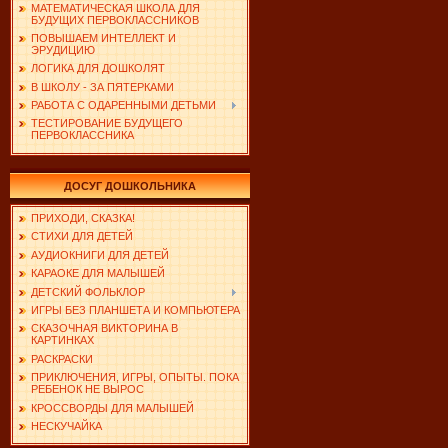
МАТЕМАТИЧЕСКАЯ ШКОЛА ДЛЯ
БУДУЩИХ ПЕРВОКЛАССНИКОВ
ПОВЫШАЕМ ИНТЕЛЛЕКТ И
ЭРУДИЦИЮ
ЛОГИКА ДЛЯ ДОШКОЛЯТ
В ШКОЛУ - ЗА ПЯТЕРКАМИ
РАБОТА С ОДАРЕННЫМИ ДЕТЬМИ
ТЕСТИРОВАНИЕ БУДУЩЕГО
ПЕРВОКЛАССНИКА
ДОСУГ ДОШКОЛЬНИКА
ПРИХОДИ, СКАЗКА!
СТИХИ ДЛЯ ДЕТЕЙ
АУДИОКНИГИ ДЛЯ ДЕТЕЙ
КАРАОКЕ ДЛЯ МАЛЫШЕЙ
ДЕТСКИЙ ФОЛЬКЛОР
ИГРЫ БЕЗ ПЛАНШЕТА И КОМПЬЮТЕРА
СКАЗОЧНАЯ ВИКТОРИНА В
КАРТИНКАХ
РАСКРАСКИ
ПРИКЛЮЧЕНИЯ, ИГРЫ, ОПЫТЫ. ПОКА
РЕБЕНОК НЕ ВЫРОС
КРОССВОРДЫ ДЛЯ МАЛЫШЕЙ
НЕСКУЧАЙКА