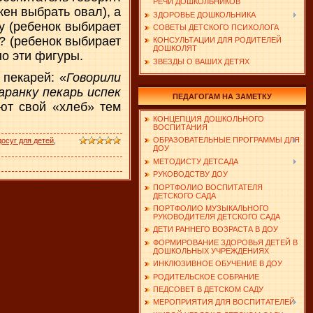
РЕЧИ ДОШКОЛЬНИКОВ
жен выбрать овал), а
ЗДОРОВЬЕ ДОШКОЛЬНИКА
ку (ребенок выбирает
СОВЕТЫ ДЕТСКОГО ПСИХОЛОГА
а? (ребенок выбирает
КОНСУЛЬТАЦИИ ДЛЯ РОДИТЕЛЕЙ
ДОШКОЛЯТ
но эти фигуры.
ЗВЕЗДЫ О ВАШИХ ДЕТЯХ
 пекарей: «
Говорили
аранку пекарь испек
ПЕДАГОГАМ НА ЗАМЕТКУ
ают свой «хлеб» тем
КОНЦЕПЦИЯ ДОШКОЛЬНОГО
ВОСПИТАНИЯ
ОБРАЗОВАТЕЛЬНЫЕ ПРОГРАММЫ ДЛЯ
досуг для детей
,
ДОУ
МЕТОДИСТУ ДЕТСАДА
РУКОВОДСТВУ ДОУ
ПОРТФОЛИО ВОСПИТАТЕЛЯ
ДЕТСКОГО САДА
ПОРТФОЛИО МУЗЫКАЛЬНОГО
РУКОВОДИТЕЛЯ ДЕТСКОГО САДА
ДЕТИ РАННЕГО ВОЗРАСТА В ДОУ
ФОРМИРОВАНИЕ ЗДОРОВЬЯ ДЕТЕЙ В
ДОШКОЛЬНЫХ УЧРЕЖДЕНИЯХ
ИНКЛЮЗИВНОЕ ОБУЧЕНИЕ В ДОУ
РОДИТЕЛЬСКОЕ СОБРАНИЕ
ПЕДСОВЕТ В ДЕТСКОМ САДУ
МЕРОПРИЯТИЯ ДЛЯ ВОСПИТАТЕЛЕЙ