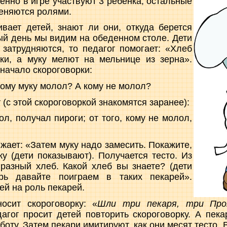
енно в игре участвуют 3 ребенка, остальные
еняются ролями.
вает детей, знают ли они, откуда берется
ый день мы видим на обеденном столе. Дети
 затрудняются, то педагог помогает: «Хлеб
уки, а муку мелют на мельнице из зерна».
начало скороговорки:
кому муку молол? А кому не молол?
т (с этой скороговоркой знакомятся заранее):
ол, получал пироги; от того, кому не молол,
жает: «Затем муку надо замесить. Покажите,
ку (дети показывают). Получается тесто. Из
разный хлеб. Какой хлеб вы знаете? (дети
ерь давайте поиграем в таких пекарей».
ей на роль пекарей.
носит скороговорку: «
Шли три пекаря, три Про
дагог просит детей повторить скороговорку. А пек
оту. Затем пекари имитируют, как они месят тесто. 