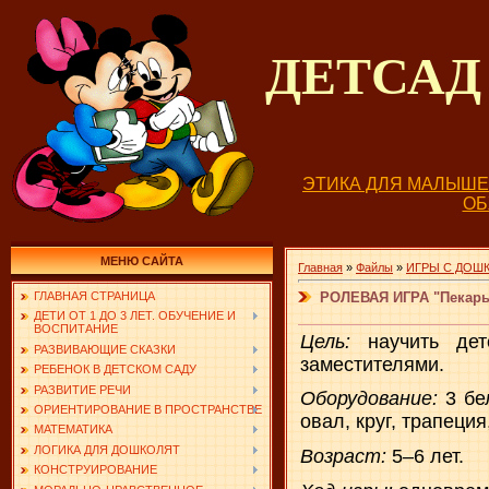
ДЕТСА
ЭТИКА ДЛЯ МАЛЫШ
О
МЕНЮ САЙТА
Главная
»
Файлы
»
ИГРЫ С ДОШ
РОЛЕВАЯ ИГРА "Пекарь
ГЛАВНАЯ СТРАНИЦА
ДЕТИ ОТ 1 ДО 3 ЛЕТ. ОБУЧЕНИЕ И
ВОСПИТАНИЕ
Цель:
научить де
РАЗВИВАЮЩИЕ СКАЗКИ
заместителями.
РЕБЕНОК В ДЕТСКОМ САДУ
РАЗВИТИЕ РЕЧИ
Оборудование:
3 бе
ОРИЕНТИРОВАНИЕ В ПРОСТРАНСТВЕ
овал, круг, трапеция
МАТЕМАТИКА
ЛОГИКА ДЛЯ ДОШКОЛЯТ
Возраст:
5–6 лет.
КОНСТРУИРОВАНИЕ