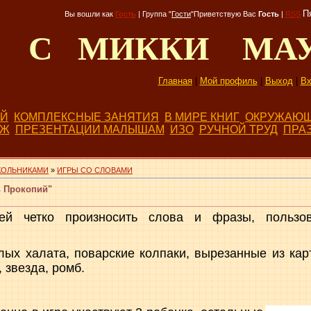
П
Вы вошли как
Гость
|
Группа
"
Гости
"
Приветствую Вас
Гость
|
RSS
Д С МИККИ МА
Главная
|
Мой профиль
|
Выход
|
Вх
ЕЙ
КОМПЛЕКСНЫЕ ЗАНЯТИЯ
В МИРЕ КНИГ
ОКРУЖАЮЩ
БЖ
ПРЕЗЕНТАЦИИ МАЛЫШАМ
ИЗО
РУЧНОЙ ТРУД
ПРА
КОЛЬНИКАМИ
»
ИГРЫ СО СЛОВАМИ
 Прокопий"
тей четко произносить слова и фразы, пользов
лых халата, поварские колпаки, вырезанные из кар
, звезда, ромб.