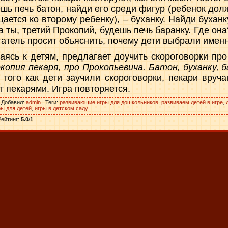
шь печь батон, найди его среди фигур (ребенок дол
ается ко второму ребенку), – буханку. Найди бухан
а ты, третий Прокопий, будешь печь баранку. Где он
татель просит объяснить, почему дети выбрали имен
аясь к детям, предлагает доучить скороговорки про
окопия пекаря, про Прокопьевича. Батон, буханку, б
 того как дети заучили скороговорки, пекари вруч
т пекарями. Игра повторяется.
|
Добавил
:
admin
|
Теги
:
развивающие игры для дошкольников
,
развиваем детей в игре
,
ры для детей
,
игры в детском саду
Рейтинг
:
5.0
/
1