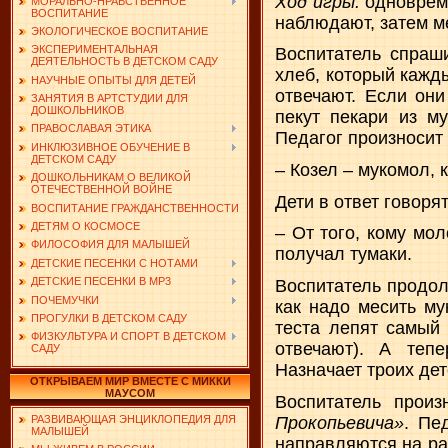
Ход игры:
одноврем
МОРАЛЬНО-НРАВСТВЕННОЕ
ВОСПИТАНИЕ
наблюдают, затем м
ЭКОЛОГИЧЕСКОЕ ВОСПИТАНИЕ
ЭКСПЕРИМЕНТАЛЬНАЯ
Воспитатель спраши
ДЕЯТЕЛЬНОСТЬ В ДЕТСКОМ САДУ
хлеб, который кажд
НАУЧНЫЕ ОПЫТЫ ДЛЯ ДЕТЕЙ
отвечают. Если они
ЗАНЯТИЯ В АРТСТУДИИ ДЛЯ
ДОШКОЛЬНИКОВ
пекут пекари из м
ПРАВОСЛАВАЯ ЭТИКА
Педагог произносит 
ИНКЛЮЗИВНОЕ ОБУЧЕНИЕ В
ДЕТСКОМ САДУ
– Козел – мукомол, 
ДОШКОЛЬНИКАМ О ВЕЛИКОЙ
ОТЕЧЕСТВЕННОЙ ВОЙНЕ
Дети в ответ говоря
ВОСПИТАНИЕ ГРАЖДАНСТВЕННОСТИ
ДЕТЯМ О КОСМОСЕ
– От того, кому мол
ФИЛОСОФИЯ ДЛЯ МАЛЫШЕЙ
получал тумаки.
ДЕТСКИЕ ПЕСЕНКИ С НОТАМИ
ДЕТСКИЕ ПЕСЕНКИ В MP3
Воспитатель продол
ПОЧЕМУЧКИ
как надо месить му
ПРОГУЛКИ В ДЕТСКОМ САДУ
теста лепят самый 
ФИЗКУЛЬТУРА И СПОРТ В ДЕТСКОМ
отвечают). А теп
САДУ
Назначает троих дет
ОТКРЫВАЕМ МИР ВМЕСТЕ С МИККИ
МАУСОМ
Воспитатель произ
Прокопьевича»
. Пе
РАЗВИВАЮЩАЯ ЭНЦИКЛОПЕДИЯ ДЛЯ
МАЛЫШЕЙ
направляются на раб