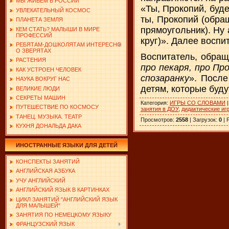
МЫ ЖИВЕМ В РОССИИ
«Ты, Прокопий, буде
УВЛЕКАТЕЛЬНЫЙ КОСМОС
ты, Прокопий (обращ
ПЛАНЕТА ЗЕМЛЯ
прямоугольник). Ну 
КЕМ СТАТЬ? МАЛЫШИ В МИРЕ
ПРОФЕССИЙ
круг)». Далее воспи
РЕБЯТАМ-ДОШКОЛЯТАМ ИНТЕРЕСНО
О ЗВЕРЯТАХ
Воспитатель, обращ
РАСТЕНИЯ
про пекаря, про Пр
КАК УСТРОЕН ЧЕЛОВЕК
спозаранку
». После
НАУКА ВОКРУГ НАС
детям, которые буду
ВЕЛИКИЕ ЛЮДИ
СЕКРЕТЫ МАШИН
Категория
:
ИГРЫ СО СЛОВАМИ
ПУТЕШЕСТВИЕ ПО КОСМОСУ
занятия в ДОУ
,
дидактические иг
ТАНЕЦ. МУЗЫКА. ТЕАТР
Просмотров
:
2558
|
Загрузок
:
0
|
КУХНЯ ДОНАЛЬДА ДАКА
ИНОСТРАННЫЕ ЯЗЫКИ ДЛЯ ДЕТЕЙ
КОНСПЕКТЫ ЗАНЯТИЙ
АНГЛИЙСКАЯ АЗБУКА
УЧУ АНГЛИЙСКИЙ
АНГЛИЙСКИЙ ЯЗЫК В КАРТИНКАХ
ЦИКЛ ЗАНЯТИЙ "АНГЛИЙСКИЙ ЯЗЫК
ДЛЯ МАЛЫШЕЙ"
ЗАНЯТИЯ ПО НЕМЕЦКОМУ ЯЗЫКУ
ФРАНЦУЗСКИЙ ЯЗЫК