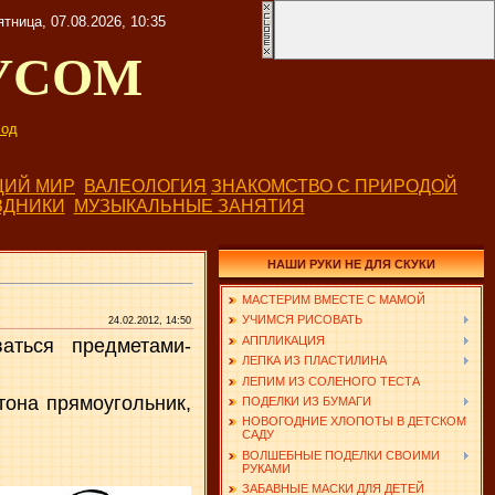
ятница, 07.08.2026, 10:35
УСОМ
од
ИЙ МИР
ВАЛЕОЛОГИЯ
ЗНАКОМСТВО С ПРИРОДОЙ
ЗДНИКИ
МУЗЫКАЛЬНЫЕ ЗАНЯТИЯ
НАШИ РУКИ НЕ ДЛЯ СКУКИ
МАСТЕРИМ ВМЕСТЕ С МАМОЙ
УЧИМСЯ РИСОВАТЬ
24.02.2012, 14:50
АППЛИКАЦИЯ
аться предметами-
ЛЕПКА ИЗ ПЛАСТИЛИНА
ЛЕПИМ ИЗ СОЛЕНОГО ТЕСТА
тона прямоугольник,
ПОДЕЛКИ ИЗ БУМАГИ
НОВОГОДНИЕ ХЛОПОТЫ В ДЕТСКОМ
САДУ
ВОЛШЕБНЫЕ ПОДЕЛКИ СВОИМИ
РУКАМИ
ЗАБАВНЫЕ МАСКИ ДЛЯ ДЕТЕЙ