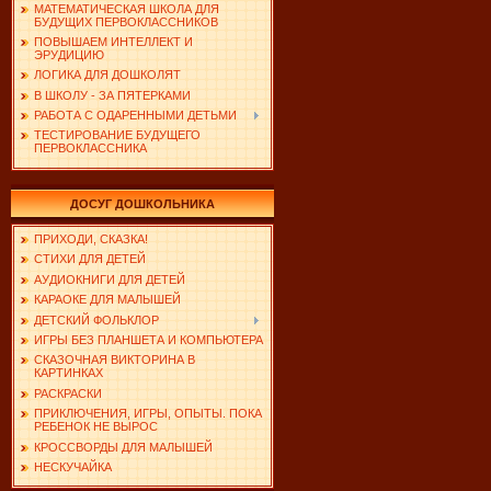
МАТЕМАТИЧЕСКАЯ ШКОЛА ДЛЯ
БУДУЩИХ ПЕРВОКЛАССНИКОВ
ПОВЫШАЕМ ИНТЕЛЛЕКТ И
ЭРУДИЦИЮ
ЛОГИКА ДЛЯ ДОШКОЛЯТ
В ШКОЛУ - ЗА ПЯТЕРКАМИ
РАБОТА С ОДАРЕННЫМИ ДЕТЬМИ
ТЕСТИРОВАНИЕ БУДУЩЕГО
ПЕРВОКЛАССНИКА
ДОСУГ ДОШКОЛЬНИКА
ПРИХОДИ, СКАЗКА!
СТИХИ ДЛЯ ДЕТЕЙ
АУДИОКНИГИ ДЛЯ ДЕТЕЙ
КАРАОКЕ ДЛЯ МАЛЫШЕЙ
ДЕТСКИЙ ФОЛЬКЛОР
ИГРЫ БЕЗ ПЛАНШЕТА И КОМПЬЮТЕРА
СКАЗОЧНАЯ ВИКТОРИНА В
КАРТИНКАХ
РАСКРАСКИ
ПРИКЛЮЧЕНИЯ, ИГРЫ, ОПЫТЫ. ПОКА
РЕБЕНОК НЕ ВЫРОС
КРОССВОРДЫ ДЛЯ МАЛЫШЕЙ
НЕСКУЧАЙКА