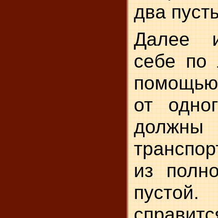
два пуст
Далее и
себе по 
помощью
от одног
должны
транспор
из полно
пустой.
справит