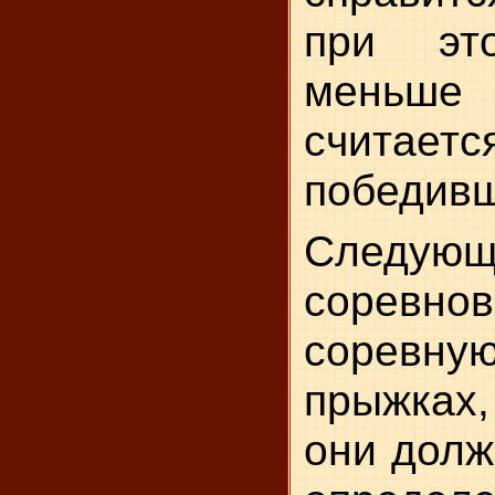
при эт
меньше
считаетс
победив
Следующ
соревнов
сорев
прыжках,
они долж