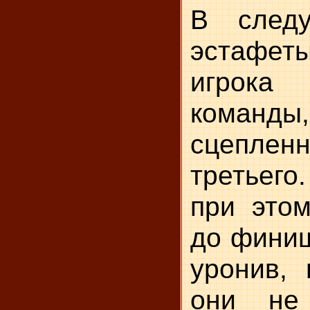
В след
эстафеты
игрока
команд
сцепле
третьего
при этом
до финиш
уронив, 
они не