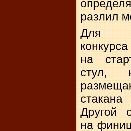
опреде
разлил м
Для с
конкурс
на стар
стул, 
размещ
стакан
Другой с
на финиш