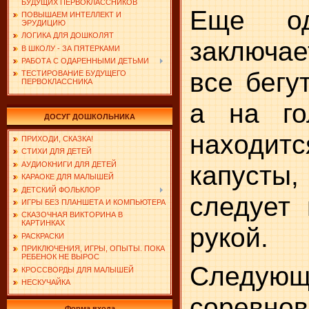
БУДУЩИХ ПЕРВОКЛАССНИКОВ
Еще од
ПОВЫШАЕМ ИНТЕЛЛЕКТ И
ЭРУДИЦИЮ
ЛОГИКА ДЛЯ ДОШКОЛЯТ
заключае
В ШКОЛУ - ЗА ПЯТЕРКАМИ
РАБОТА С ОДАРЕННЫМИ ДЕТЬМИ
все бегу
ТЕСТИРОВАНИЕ БУДУЩЕГО
ПЕРВОКЛАССНИКА
а на го
ДОСУГ ДОШКОЛЬНИКА
находит
ПРИХОДИ, СКАЗКА!
СТИХИ ДЛЯ ДЕТЕЙ
АУДИОКНИГИ ДЛЯ ДЕТЕЙ
капуст
КАРАОКЕ ДЛЯ МАЛЫШЕЙ
ДЕТСКИЙ ФОЛЬКЛОР
следует 
ИГРЫ БЕЗ ПЛАНШЕТА И КОМПЬЮТЕРА
СКАЗОЧНАЯ ВИКТОРИНА В
КАРТИНКАХ
рукой.
РАСКРАСКИ
ПРИКЛЮЧЕНИЯ, ИГРЫ, ОПЫТЫ. ПОКА
РЕБЕНОК НЕ ВЫРОС
Следующ
КРОССВОРДЫ ДЛЯ МАЛЫШЕЙ
НЕСКУЧАЙКА
соревнов
Форма входа