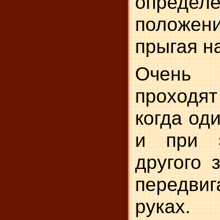
определ
положени
прыгая на
Очен
проходят
когда од
и при 
другого 
передв
руках.