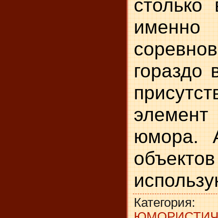
столько 
имен
соревнов
гораздо 
присутст
элемен
юмора. 
объекто
использу
Категория
:
ЮМОРИСТИЧ