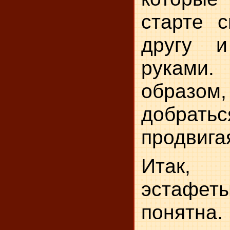
старте с
другу и
рукам
образом
добратьс
продвига
Итак, 
эстаф
понятн