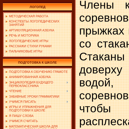
Члены к
ЛОГОПЕД
соревн
МЕТОДИЧЕСКАЯ РАБОТА
КОНСПЕКТЫ ЛОГОПЕДИЧЕСКИХ
ЗАНЯТИЙ
прыжках 
АРТИКУЛЯЦИОННАЯ АЗБУКА
РЕЧЬ И МОТОРИКА
со стака
ЛОГОПЕДИЧЕСКИЕ ИГРЫ
РАССКАЖИ СТИХИ РУКАМИ
ПАЛЬЧИКОВЫЕ ИГРЫ
Стакан
ПОДГОТОВКА К ШКОЛЕ
доверх
ПОДГОТОВКА К ОБУЧЕНИЮ ГРАМОТЕ
АНИМИРОВАННАЯ АЗБУКА
водой,
ЭНЦИКЛОПЕДИЯ БУДУЩЕГО
ПЕРВОКЛАССНИКА
соревнов
ЧТЕНИЕ
ЗАБАВНЫЕ УРОКИ ГРАММАТИКИ
УЧИМСЯ ПИСАТЬ
чтобы
ИГРЫ И УПРАЖНЕНИЯ ДЛЯ
ПОДГОТОВКИ К ШКОЛЕ
Я ПИШУ СЛОВА
расплеск
УЧИМСЯ СЧИТАТЬ
МАТЕМАТИЧЕСКАЯ ШКОЛА ДЛЯ