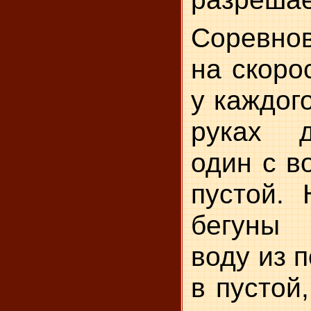
Соревнов
на скоро
у каждог
руках д
один с в
пустой. 
бегуны
воду из 
в пустой