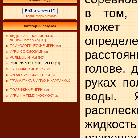
в том, 
Войти через uID
Старая форма входа
може
Категории раздела
определ
ДИДАКТИЧЕСКИЕ ИГРЫ ДЛЯ
ДОШКОЛЬНИКОВ
[161]
ПСИХОЛОГИЧЕСКИЕ ИГРЫ
[58]
расстоян
ИГРЫ СО СЛОВАМИ
[21]
РОЛЕВЫЕ ИГРЫ
[103]
ЮМОРИСТИЧЕСКИЕ ИГРЫ
голове, 
[12]
ПАЛЬЧИКОВЫЕ ИГРЫ
[61]
ЭКОЛОГИЧЕСКИЕ ИГРЫ
[56]
руках по
ГРАММАТИКА В ИГРАХ И КАРТИНКАХ
[31]
ПОДВИЖНЫЕ ИГРЫ
[38]
воды. 
ИГРЫ НА ТЕМУ "КОСМОС"
[23]
расплеск
жидк
разрешае