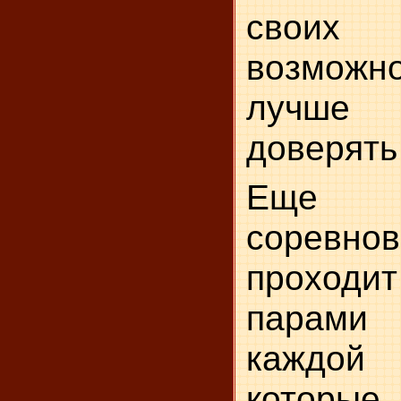
своих 
возмож
лучше
доверять 
Еще
соревно
прохо
парами
каждой
которы