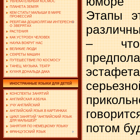
юморе 
УВЛЕКАТЕЛЬНЫЙ КОСМОС
ПЛАНЕТА ЗЕМЛЯ
Этапы эт
КЕМ СТАТЬ? МАЛЫШИ В МИРЕ
ПРОФЕССИЙ
РЕБЯТАМ-ДОШКОЛЯТАМ ИНТЕРЕСНО
различны
О ЗВЕРЯТАХ
РАСТЕНИЯ
КАК УСТРОЕН ЧЕЛОВЕК
– что
НАУКА ВОКРУГ НАС
ВЕЛИКИЕ ЛЮДИ
предпо
СЕКРЕТЫ МАШИН
ПУТЕШЕСТВИЕ ПО КОСМОСУ
ТАНЕЦ. МУЗЫКА. ТЕАТР
эстафета
КУХНЯ ДОНАЛЬДА ДАКА
серьез
ИНОСТРАННЫЕ ЯЗЫКИ ДЛЯ ДЕТЕЙ
КОНСПЕКТЫ ЗАНЯТИЙ
прикол
АНГЛИЙСКАЯ АЗБУКА
УЧУ АНГЛИЙСКИЙ
говорит
АНГЛИЙСКИЙ ЯЗЫК В КАРТИНКАХ
ЦИКЛ ЗАНЯТИЙ "АНГЛИЙСКИЙ ЯЗЫК
ДЛЯ МАЛЫШЕЙ"
потом буд
ЗАНЯТИЯ ПО НЕМЕЦКОМУ ЯЗЫКУ
ФРАНЦУЗСКИЙ ЯЗЫК