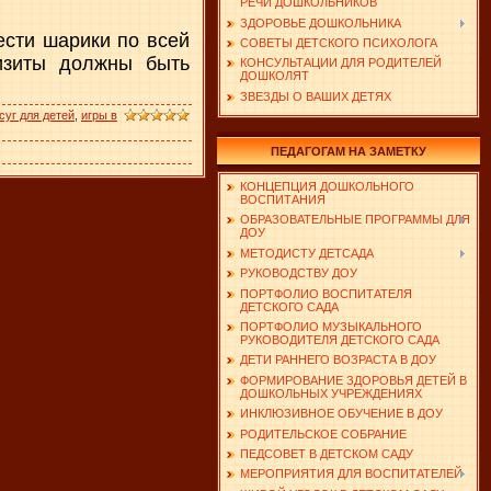
РЕЧИ ДОШКОЛЬНИКОВ
ЗДОРОВЬЕ ДОШКОЛЬНИКА
ести шарики по всей
СОВЕТЫ ДЕТСКОГО ПСИХОЛОГА
визиты должны быть
КОНСУЛЬТАЦИИ ДЛЯ РОДИТЕЛЕЙ
ДОШКОЛЯТ
ЗВЕЗДЫ О ВАШИХ ДЕТЯХ
суг для детей
,
игры в
ПЕДАГОГАМ НА ЗАМЕТКУ
КОНЦЕПЦИЯ ДОШКОЛЬНОГО
ВОСПИТАНИЯ
ОБРАЗОВАТЕЛЬНЫЕ ПРОГРАММЫ ДЛЯ
ДОУ
МЕТОДИСТУ ДЕТСАДА
РУКОВОДСТВУ ДОУ
ПОРТФОЛИО ВОСПИТАТЕЛЯ
ДЕТСКОГО САДА
ПОРТФОЛИО МУЗЫКАЛЬНОГО
РУКОВОДИТЕЛЯ ДЕТСКОГО САДА
ДЕТИ РАННЕГО ВОЗРАСТА В ДОУ
ФОРМИРОВАНИЕ ЗДОРОВЬЯ ДЕТЕЙ В
ДОШКОЛЬНЫХ УЧРЕЖДЕНИЯХ
ИНКЛЮЗИВНОЕ ОБУЧЕНИЕ В ДОУ
РОДИТЕЛЬСКОЕ СОБРАНИЕ
ПЕДСОВЕТ В ДЕТСКОМ САДУ
МЕРОПРИЯТИЯ ДЛЯ ВОСПИТАТЕЛЕЙ