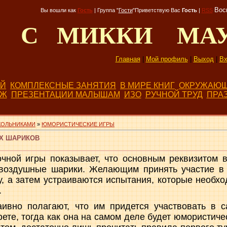
Воск
Вы вошли как
Гость
|
Группа
"
Гости
"
Приветствую Вас
Гость
|
RSS
Д С МИККИ МА
Главная
|
Мой профиль
|
Выход
|
Вх
ЕЙ
КОМПЛЕКСНЫЕ ЗАНЯТИЯ
В МИРЕ КНИГ
ОКРУЖАЮЩ
БЖ
ПРЕЗЕНТАЦИИ МАЛЫШАМ
ИЗО
РУЧНОЙ ТРУД
ПРА
КОЛЬНИКАМИ
»
ЮМОРИСТИЧЕСКИЕ ИГРЫ
Х ШАРИКОВ
чной игры показывает, что основным реквизитом 
воздушные шарики. Желающим принять участие в 
у, а затем устраиваются испытания, которые необх
.
аивно полагают, что им придется участвовать в 
ете, тогда как она на самом деле будет юмористиче