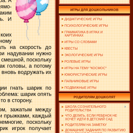
ра. А
рямо-
ИГРЫ ДЛЯ ДОШКОЛЬНИКОВ
аким
ь. И
ДИДАКТИЧЕСКИЕ ИГРЫ
ПСИХОЛОГИЧЕСКИЕ ИГРЫ
ГРАММАТИКА В ИГРАХ И
 коих
КАРТИНКАХ
дному
ИГРЫ СО СЛОВАМИ
ть на скорость до
КВЕСТЫ
ри надувании нужно
ЭКОЛОГИЧЕСКИЕ ИГРЫ
 смешной, поскольку
РОЛЕВЫЕ ИГРЫ
ак головы, а потому
ИГРЫ НА ТЕМУ "КОСМОС"
 вновь водружать их
ЮМОРИСТИЧЕСКИЕ ИГРЫ
ПАЛЬЧИКОВЫЕ ИГРЫ
ии гнать шарик по
ПОДВИЖНЫЕ ИГРЫ
облема: шарик опять
РОДИТЕЛЯМ ДОШКОЛЯТ
то в сторону.
ШКОЛА СОЗНАТЕЛЬНОГО
ом, зажатым между
РОДИТЕЛЬСТВА
ми прыжками, каждый
ЧТО ДЕЛАТЬ, ЕСЛИ РЕБЕНОК НЕ
ХОЧЕТ ИДТИ В ДЕТСКИЙ САД
емногие, поскольку
РОДИТЕЛЯМ НА ЗАМЕТКУ
ик игрок получает
ДОМАШНИЕ ЗАДАНИЯ ПО РАЗВИТИЮ