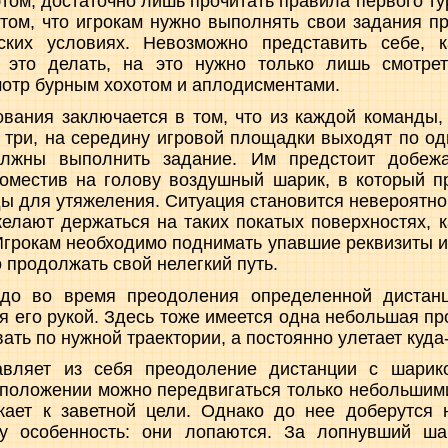
том, достаточно лишь прочитать правила первого ту
том, что игрокам нужно выполнять свои задания п
ских условиях. Невозможно представить себе, к
 это делать, на это нужно только лишь смотрет
отр бурным хохотом и аплодисментами.
вания заключается в том, что из каждой команды,
 три, на середину игровой площадки выходят по о
должны выполнить задание. Им предстоит добежа
поместив на голову воздушный шарик, в который п
ды для утяжеления. Ситуация становится невероятно
елают держаться на таких покатых поверхностях, к
Игрокам необходимо поднимать упавшие реквизиты и
о продолжать свой нелегкий путь.
адо во время преодоления определенной дистанц
ая его рукой. Здесь тоже имеется одна небольшая пр
ать по нужной траектории, а постоянно улетает куда-
тавляет из себя преодоление дистанции с шарик
 положении можно передвигаться только небольши
жает к заветной цели. Однако до нее доберутся н
у особенность: они лопаются. За лопнувший шар