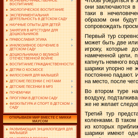
Чтобы убедиться в э
МОРАЛЬНО-НРАВСТВЕННОЕ
ВОСПИТАНИЕ
они заключаются в 
ЭКОЛОГИЧЕСКОЕ ВОСПИТАНИЕ
таки в нечеловече
ЭКСПЕРИМЕНТАЛЬНАЯ
образом они будут
ДЕЯТЕЛЬНОСТЬ В ДЕТСКОМ САДУ
НАУЧНЫЕ ОПЫТЫ ДЛЯ ДЕТЕЙ
сопровождать просм
ЗАНЯТИЯ В АРТСТУДИИ ДЛЯ
ДОШКОЛЬНИКОВ
Первый тур соревно
ПРАВОСЛАВАЯ ЭТИКА
может быть две или
ИНКЛЮЗИВНОЕ ОБУЧЕНИЕ В
игроку, которые 
ДЕТСКОМ САДУ
намеченной цели, 
ДОШКОЛЬНИКАМ О ВЕЛИКОЙ
ОТЕЧЕСТВЕННОЙ ВОЙНЕ
капнуть немного во
ВОСПИТАНИЕ ГРАЖДАНСТВЕННОСТИ
шарики упорно не ж
ДЕТЯМ О КОСМОСЕ
постоянно падают. 
ФИЛОСОФИЯ ДЛЯ МАЛЫШЕЙ
на место, после чег
ДЕТСКИЕ ПЕСЕНКИ С НОТАМИ
ДЕТСКИЕ ПЕСЕНКИ В MP3
Во втором туре н
ПОЧЕМУЧКИ
воздуху, подталкив
ПРОГУЛКИ В ДЕТСКОМ САДУ
же не желает следов
ФИЗКУЛЬТУРА И СПОРТ В ДЕТСКОМ
САДУ
Третий тур предс
ОТКРЫВАЕМ МИР ВМЕСТЕ С МИККИ
коленками. В таком
МАУСОМ
из которых прибли
РАЗВИВАЮЩАЯ ЭНЦИКЛОПЕДИЯ ДЛЯ
шарики имеют одн
МАЛЫШЕЙ