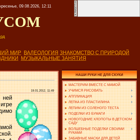
ресенье, 09.08.2026, 12:11
УСОМ
од
ИЙ МИР
ВАЛЕОЛОГИЯ
ЗНАКОМСТВО С ПРИРОДОЙ
ЗДНИКИ
МУЗЫКАЛЬНЫЕ ЗАНЯТИЯ
НАШИ РУКИ НЕ ДЛЯ СКУКИ
МАСТЕРИМ ВМЕСТЕ С МАМОЙ
УЧИМСЯ РИСОВАТЬ
19.01.2012, 11:49
АППЛИКАЦИЯ
в ней
ЛЕПКА ИЗ ПЛАСТИЛИНА
игре
ЛЕПИМ ИЗ СОЛЕНОГО ТЕСТА
одимо
ПОДЕЛКИ ИЗ БУМАГИ
НОВОГОДНИЕ ХЛОПОТЫ В ДЕТСКОМ
САДУ
самой
ВОЛШЕБНЫЕ ПОДЕЛКИ СВОИМИ
РУКАМИ
ской.
ЗАБАВНЫЕ МАСКИ ДЛЯ ДЕТЕЙ