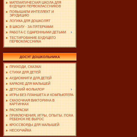
МАТЕМАТИЧЕСКАЯ ШКОЛА ДЛЯ
БУДУЩИХ ПЕРВОКЛАССНИКОВ
ПОВЫШАЕМ ИНТЕЛЛЕКТ И
ЭРУДИЦИЮ
ЛОГИКА ДЛЯ ДОШКОЛЯТ
В ШКОЛУ - ЗА ПЯТЕРКАМИ
РАБОТА С ОДАРЕННЫМИ ДЕТЬМИ
ТЕСТИРОВАНИЕ БУДУЩЕГО
ПЕРВОКЛАССНИКА
ДОСУГ ДОШКОЛЬНИКА
ПРИХОДИ, СКАЗКА!
СТИХИ ДЛЯ ДЕТЕЙ
АУДИОКНИГИ ДЛЯ ДЕТЕЙ
КАРАОКЕ ДЛЯ МАЛЫШЕЙ
ДЕТСКИЙ ФОЛЬКЛОР
ИГРЫ БЕЗ ПЛАНШЕТА И КОМПЬЮТЕРА
СКАЗОЧНАЯ ВИКТОРИНА В
КАРТИНКАХ
РАСКРАСКИ
ПРИКЛЮЧЕНИЯ, ИГРЫ, ОПЫТЫ. ПОКА
РЕБЕНОК НЕ ВЫРОС
КРОССВОРДЫ ДЛЯ МАЛЫШЕЙ
НЕСКУЧАЙКА