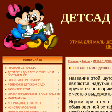
ДЕТСА
ЭТИКА ДЛЯ МАЛЫШ
О
МЕНЮ САЙТА
Главная
»
Файлы
»
ИГРЫ С ДОШ
ЭСТАФЕТА ВОЗДУШНЫ
ГЛАВНАЯ СТРАНИЦА
ДЕТИ ОТ 1 ДО 3 ЛЕТ. ОБУЧЕНИЕ И
ВОСПИТАНИЕ
Название этой шуто
РАЗВИВАЮЩИЕ СКАЗКИ
являются надутые 
РЕБЕНОК В ДЕТСКОМ САДУ
вручается по шарик
РАЗВИТИЕ РЕЧИ
с честью выдержать
ОРИЕНТИРОВАНИЕ В ПРОСТРАНСТВЕ
МАТЕМАТИКА
Игроки при этом н
ЛОГИКА ДЛЯ ДОШКОЛЯТ
обыкновенной эстаф
КОНСТРУИРОВАНИЕ