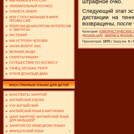
штрафное очко.
МЫ ЖИВЕМ В РОССИИ
УВЛЕКАТЕЛЬНЫЙ КОСМОС
Следующий этап эст
ПЛАНЕТА ЗЕМЛЯ
дистанции на тенн
КЕМ СТАТЬ? МАЛЫШИ В МИРЕ
ПРОФЕССИЙ
возвращены, после 
РЕБЯТАМ-ДОШКОЛЯТАМ ИНТЕРЕСНО
О ЗВЕРЯТАХ
Категория
:
ЮМОРИСТИЧЕСКИЕ 
детском саду
,
занятие в детском 
РАСТЕНИЯ
КАК УСТРОЕН ЧЕЛОВЕК
Просмотров
:
1875
|
Загрузок
:
0
|
НАУКА ВОКРУГ НАС
ВЕЛИКИЕ ЛЮДИ
СЕКРЕТЫ МАШИН
ПУТЕШЕСТВИЕ ПО КОСМОСУ
ТАНЕЦ. МУЗЫКА. ТЕАТР
КУХНЯ ДОНАЛЬДА ДАКА
ИНОСТРАННЫЕ ЯЗЫКИ ДЛЯ ДЕТЕЙ
КОНСПЕКТЫ ЗАНЯТИЙ
АНГЛИЙСКАЯ АЗБУКА
УЧУ АНГЛИЙСКИЙ
АНГЛИЙСКИЙ ЯЗЫК В КАРТИНКАХ
ЦИКЛ ЗАНЯТИЙ "АНГЛИЙСКИЙ ЯЗЫК
ДЛЯ МАЛЫШЕЙ"
ЗАНЯТИЯ ПО НЕМЕЦКОМУ ЯЗЫКУ
ФРАНЦУЗСКИЙ ЯЗЫК