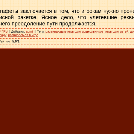
афеты заключается в том, что игрокам нужно прон
исной ракетке. Ясное дело, что улетевшие рек
чего преодоление пути продолжается.
ИГРЫ
|
Добавил
:
admin
|
Теги
:
развивающие игры для дошкольников
,
игры для детей
,
до
саду
,
развиваемся в игре
Рейтинг
:
5.0
/
1