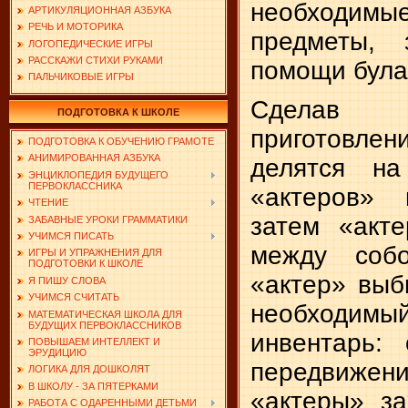
необходи
АРТИКУЛЯЦИОННАЯ АЗБУКА
РЕЧЬ И МОТОРИКА
предметы, 
ЛОГОПЕДИЧЕСКИЕ ИГРЫ
РАССКАЖИ СТИХИ РУКАМИ
помощи була
ПАЛЬЧИКОВЫЕ ИГРЫ
Сделав
ПОДГОТОВКА К ШКОЛЕ
приготовл
ПОДГОТОВКА К ОБУЧЕНИЮ ГРАМОТЕ
АНИМИРОВАННАЯ АЗБУКА
делятся н
ЭНЦИКЛОПЕДИЯ БУДУЩЕГО
ПЕРВОКЛАССНИКА
«актеров» 
ЧТЕНИЕ
затем «акт
ЗАБАВНЫЕ УРОКИ ГРАММАТИКИ
УЧИМСЯ ПИСАТЬ
между соб
ИГРЫ И УПРАЖНЕНИЯ ДЛЯ
ПОДГОТОВКИ К ШКОЛЕ
«актер» выб
Я ПИШУ СЛОВА
УЧИМСЯ СЧИТАТЬ
необходимы
МАТЕМАТИЧЕСКАЯ ШКОЛА ДЛЯ
БУДУЩИХ ПЕРВОКЛАССНИКОВ
инвентарь: 
ПОВЫШАЕМ ИНТЕЛЛЕКТ И
ЭРУДИЦИЮ
передвижен
ЛОГИКА ДЛЯ ДОШКОЛЯТ
В ШКОЛУ - ЗА ПЯТЕРКАМИ
«актеры» з
РАБОТА С ОДАРЕННЫМИ ДЕТЬМИ