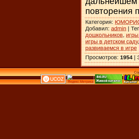
дальнейш
повторения 
Категория
:
ЮМОРИС
Добавил
:
admin
|
Те
дошкольников
,
игры
игры в детском саду
развиваемся в игре
Просмотров
:
1954
|
Co