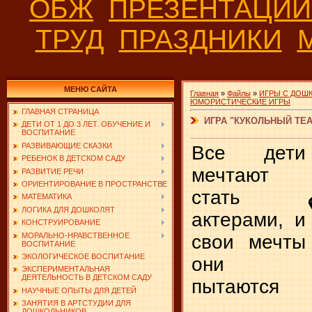
ОБЖ
ПРЕЗЕНТАЦИ
ТРУД
ПРАЗДНИКИ
МЕНЮ САЙТА
Главная
»
Файлы
»
ИГРЫ С ДОШ
ЮМОРИСТИЧЕСКИЕ ИГРЫ
ГЛАВНАЯ СТРАНИЦА
ИГРА "КУКОЛЬНЫЙ ТЕА
ДЕТИ ОТ 1 ДО 3 ЛЕТ. ОБУЧЕНИЕ И
ВОСПИТАНИЕ
РАЗВИВАЮЩИЕ СКАЗКИ
Все дети
РЕБЕНОК В ДЕТСКОМ САДУ
мечтают
РАЗВИТИЕ РЕЧИ
ОРИЕНТИРОВАНИЕ В ПРОСТРАНСТВЕ
стать
МАТЕМАТИКА
ЛОГИКА ДЛЯ ДОШКОЛЯТ
актерами, и
КОНСТРУИРОВАНИЕ
МОРАЛЬНО-НРАВСТВЕННОЕ
свои мечты
ВОСПИТАНИЕ
ЭКОЛОГИЧЕСКОЕ ВОСПИТАНИЕ
они
ЭКСПЕРИМЕНТАЛЬНАЯ
ДЕЯТЕЛЬНОСТЬ В ДЕТСКОМ САДУ
пытаются
НАУЧНЫЕ ОПЫТЫ ДЛЯ ДЕТЕЙ
ЗАНЯТИЯ В АРТСТУДИИ ДЛЯ
ДОШКОЛЬНИКОВ