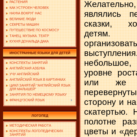
Желательно
РАСТЕНИЯ
КАК УСТРОЕН ЧЕЛОВЕК
являлись п
НАУКА ВОКРУГ НАС
ВЕЛИКИЕ ЛЮДИ
сказки, х
СЕКРЕТЫ МАШИН
ПУТЕШЕСТВИЕ ПО КОСМОСУ
детям.
ТАНЕЦ. МУЗЫКА. ТЕАТР
организов
КУХНЯ ДОНАЛЬДА ДАКА
выступления
ИНОСТРАННЫЕ ЯЗЫКИ ДЛЯ ДЕТЕЙ
небольшое
КОНСПЕКТЫ ЗАНЯТИЙ
АНГЛИЙСКАЯ АЗБУКА
уровне рост
УЧУ АНГЛИЙСКИЙ
АНГЛИЙСКИЙ ЯЗЫК В КАРТИНКАХ
или же б
ЦИКЛ ЗАНЯТИЙ "АНГЛИЙСКИЙ ЯЗЫК
ДЛЯ МАЛЫШЕЙ"
переверн
ЗАНЯТИЯ ПО НЕМЕЦКОМУ ЯЗЫКУ
сторону и н
ФРАНЦУЗСКИЙ ЯЗЫК
скатертью. 
ЛОГОПЕД
полотне ра
МЕТОДИЧЕСКАЯ РАБОТА
цветы и «дер
КОНСПЕКТЫ ЛОГОПЕДИЧЕСКИХ
ЗАНЯТИЙ