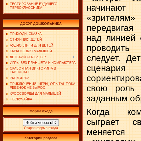
ТЕСТИРОВАНИЕ БУДУЩЕГО
начинаю
ПЕРВОКЛАССНИКА
«зрителям» 
ДОСУГ ДОШКОЛЬНИКА
передвигая
ПРИХОДИ, СКАЗКА!
над линией 
СТИХИ ДЛЯ ДЕТЕЙ
проводит
АУДИОКНИГИ ДЛЯ ДЕТЕЙ
КАРАОКЕ ДЛЯ МАЛЫШЕЙ
следует. Де
ДЕТСКИЙ ФОЛЬКЛОР
ИГРЫ БЕЗ ПЛАНШЕТА И КОМПЬЮТЕРА
сценария
СКАЗОЧНАЯ ВИКТОРИНА В
КАРТИНКАХ
сориентиро
РАСКРАСКИ
ПРИКЛЮЧЕНИЯ, ИГРЫ, ОПЫТЫ. ПОКА
свою роль 
РЕБЕНОК НЕ ВЫРОС
КРОССВОРДЫ ДЛЯ МАЛЫШЕЙ
заданным об
НЕСКУЧАЙКА
Когда ком
Форма входа
сыграет с
Войти через uID
Старая форма входа
меняетс
Категории раздела