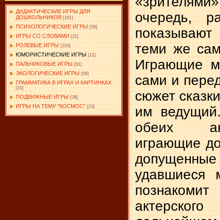
«зрителям
ДИДАКТИЧЕСКИЕ ИГРЫ ДЛЯ
очередь, р
ДОШКОЛЬНИКОВ
[161]
ПСИХОЛОГИЧЕСКИЕ ИГРЫ
[58]
показывают
ИГРЫ СО СЛОВАМИ
[21]
теми же са
РОЛЕВЫЕ ИГРЫ
[103]
ЮМОРИСТИЧЕСКИЕ ИГРЫ
[12]
Играющие м
ПАЛЬЧИКОВЫЕ ИГРЫ
[61]
ЭКОЛОГИЧЕСКИЕ ИГРЫ
[56]
сами и перед
ГРАММАТИКА В ИГРАХ И КАРТИНКАХ
[31]
сюжет сказк
ПОДВИЖНЫЕ ИГРЫ
[38]
ИГРЫ НА ТЕМУ "КОСМОС"
им ведущий
[23]
обеих ак
играющие до
допущенные
удавшиеся 
познакомит
актерского