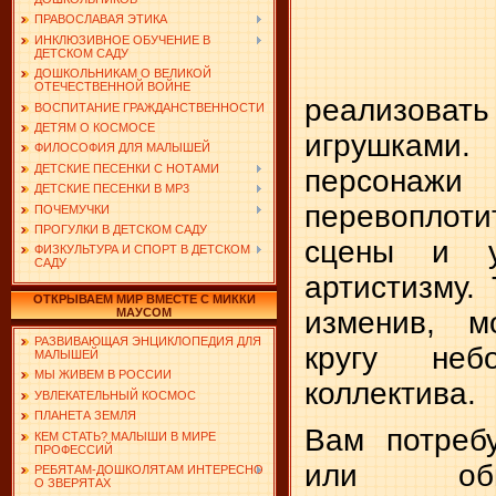
ПРАВОСЛАВАЯ ЭТИКА
ИНКЛЮЗИВНОЕ ОБУЧЕНИЕ В
ДЕТСКОМ САДУ
ДОШКОЛЬНИКАМ О ВЕЛИКОЙ
ОТЕЧЕСТВЕННОЙ ВОЙНЕ
реализовать 
ВОСПИТАНИЕ ГРАЖДАНСТВЕННОСТИ
ДЕТЯМ О КОСМОСЕ
игрушкам
ФИЛОСОФИЯ ДЛЯ МАЛЫШЕЙ
ДЕТСКИЕ ПЕСЕНКИ С НОТАМИ
персонаж
ДЕТСКИЕ ПЕСЕНКИ В MP3
перевоплот
ПОЧЕМУЧКИ
ПРОГУЛКИ В ДЕТСКОМ САДУ
сцены и 
ФИЗКУЛЬТУРА И СПОРТ В ДЕТСКОМ
САДУ
артистизму. 
ОТКРЫВАЕМ МИР ВМЕСТЕ С МИККИ
изменив, м
МАУСОМ
РАЗВИВАЮЩАЯ ЭНЦИКЛОПЕДИЯ ДЛЯ
кругу небо
МАЛЫШЕЙ
МЫ ЖИВЕМ В РОССИИ
коллектива.
УВЛЕКАТЕЛЬНЫЙ КОСМОС
ПЛАНЕТА ЗЕМЛЯ
Вам потреб
КЕМ СТАТЬ? МАЛЫШИ В МИРЕ
ПРОФЕССИЙ
или обы
РЕБЯТАМ-ДОШКОЛЯТАМ ИНТЕРЕСНО
О ЗВЕРЯТАХ