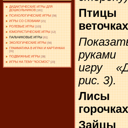
ДИДАКТИЧЕСКИЕ ИГРЫ ДЛЯ
Птицы
ДОШКОЛЬНИКОВ
[161]
ПСИХОЛОГИЧЕСКИЕ ИГРЫ
[58]
ИГРЫ СО СЛОВАМИ
веточках
[21]
РОЛЕВЫЕ ИГРЫ
[103]
ЮМОРИСТИЧЕСКИЕ ИГРЫ
[12]
Показа
ПАЛЬЧИКОВЫЕ ИГРЫ
[61]
ЭКОЛОГИЧЕСКИЕ ИГРЫ
[56]
ГРАММАТИКА В ИГРАХ И КАРТИНКАХ
руками 
[31]
ПОДВИЖНЫЕ ИГРЫ
[38]
ИГРЫ НА ТЕМУ "КОСМОС"
[23]
игру «Д
рис. 3).
Лисы
горочках
Зайцы