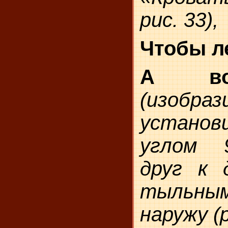
рис. 33),
Чтобы л
А во
(изобра
устан
углом 
друг к 
тыльным
наружу (р