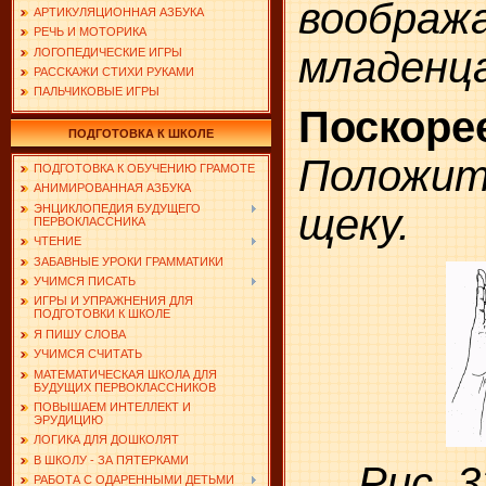
воображ
АРТИКУЛЯЦИОННАЯ АЗБУКА
РЕЧЬ И МОТОРИКА
младенца
ЛОГОПЕДИЧЕСКИЕ ИГРЫ
РАССКАЖИ СТИХИ РУКАМИ
ПАЛЬЧИКОВЫЕ ИГРЫ
Поскор
ПОДГОТОВКА К ШКОЛЕ
Положит
ПОДГОТОВКА К ОБУЧЕНИЮ ГРАМОТЕ
АНИМИРОВАННАЯ АЗБУКА
щеку.
ЭНЦИКЛОПЕДИЯ БУДУЩЕГО
ПЕРВОКЛАССНИКА
ЧТЕНИЕ
ЗАБАВНЫЕ УРОКИ ГРАММАТИКИ
УЧИМСЯ ПИСАТЬ
ИГРЫ И УПРАЖНЕНИЯ ДЛЯ
ПОДГОТОВКИ К ШКОЛЕ
Я ПИШУ СЛОВА
УЧИМСЯ СЧИТАТЬ
МАТЕМАТИЧЕСКАЯ ШКОЛА ДЛЯ
БУДУЩИХ ПЕРВОКЛАССНИКОВ
ПОВЫШАЕМ ИНТЕЛЛЕКТ И
ЭРУДИЦИЮ
ЛОГИКА ДЛЯ ДОШКОЛЯТ
В ШКОЛУ - ЗА ПЯТЕРКАМИ
Рис. 
РАБОТА С ОДАРЕННЫМИ ДЕТЬМИ