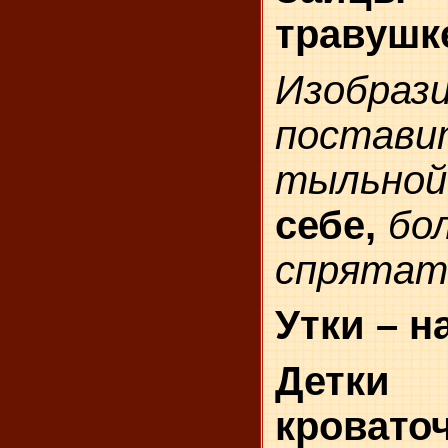
травушк
Изобраз
постав
тыльной
себе,
бо
спрятат
Утки – н
Детк
кроваточ