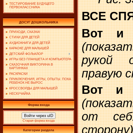
ТЕСТИРОВАНИЕ БУДУЩЕГО
ПЕРВОКЛАССНИКА
ВСЕ СП
ДОСУГ ДОШКОЛЬНИКА
Вот и 
ПРИХОДИ, СКАЗКА!
СТИХИ ДЛЯ ДЕТЕЙ
(показ
АУДИОКНИГИ ДЛЯ ДЕТЕЙ
КАРАОКЕ ДЛЯ МАЛЫШЕЙ
ДЕТСКИЙ ФОЛЬКЛОР
рукой 
ИГРЫ БЕЗ ПЛАНШЕТА И КОМПЬЮТЕРА
СКАЗОЧНАЯ ВИКТОРИНА В
КАРТИНКАХ
правую с
РАСКРАСКИ
ПРИКЛЮЧЕНИЯ, ИГРЫ, ОПЫТЫ. ПОКА
РЕБЕНОК НЕ ВЫРОС
Вот и 
КРОССВОРДЫ ДЛЯ МАЛЫШЕЙ
НЕСКУЧАЙКА
(показат
Форма входа
от себ
Войти через uID
Старая форма входа
сторону)
Категории раздела