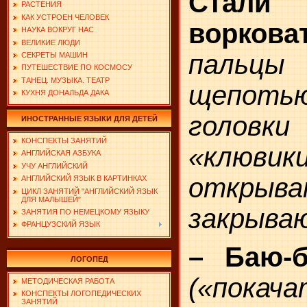
Стал
РАСТЕНИЯ
КАК УСТРОЕН ЧЕЛОВЕК
воркова
НАУКА ВОКРУГ НАС
ВЕЛИКИЕ ЛЮДИ
пальцы
СЕКРЕТЫ МАШИН
ПУТЕШЕСТВИЕ ПО КОСМОСУ
ТАНЕЦ. МУЗЫКА. ТЕАТР
щепотью
КУХНЯ ДОНАЛЬДА ДАКА
головк
ИНОСТРАННЫЕ ЯЗЫКИ ДЛЯ ДЕТЕЙ
КОНСПЕКТЫ ЗАНЯТИЙ
«клю
АНГЛИЙСКАЯ АЗБУКА
УЧУ АНГЛИЙСКИЙ
открыв
АНГЛИЙСКИЙ ЯЗЫК В КАРТИНКАХ
ЦИКЛ ЗАНЯТИЙ "АНГЛИЙСКИЙ ЯЗЫК
ДЛЯ МАЛЫШЕЙ"
закрываю
ЗАНЯТИЯ ПО НЕМЕЦКОМУ ЯЗЫКУ
ФРАНЦУЗСКИЙ ЯЗЫК
– Баю-б
ЛОГОПЕД
(«покача
МЕТОДИЧЕСКАЯ РАБОТА
КОНСПЕКТЫ ЛОГОПЕДИЧЕСКИХ
ЗАНЯТИЙ