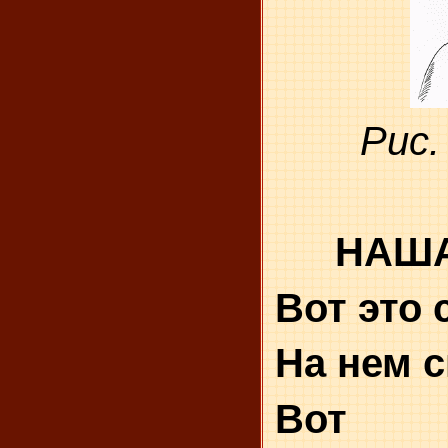
Рис.
НАША
Вот это 
На нем с
Вот 