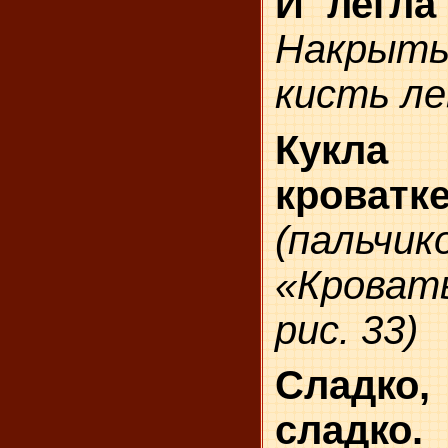
И легла
Накры
кисть ле
Кукл
кроватк
(пальч
«Кров
рис. 33)
Сладко
сладко.