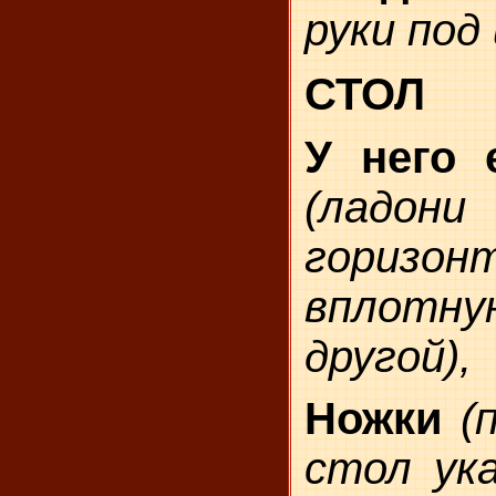
руки под
СТОЛ
У него 
(ладон
горизон
вплотн
другой),
Ножки
(
стол ук