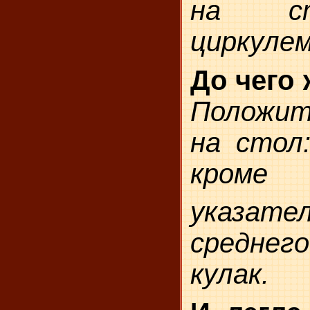
на ст
циркулем
До чего 
Положит
на стол:
кроме
указат
средне
кулак.