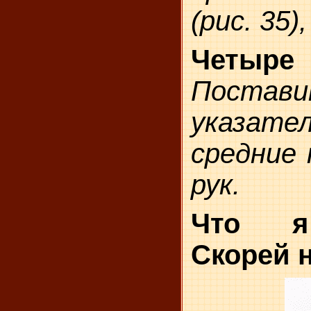
(рис. 35),
Четы
Постав
указа
средние 
рук.
Что я
Скорей 