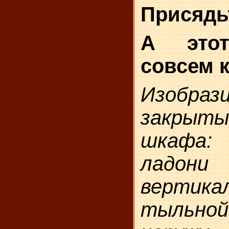
Присядь
А это
совсем к
Изобраз
закрыт
шкафа
ладони
вертика
тыльно