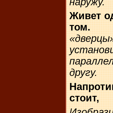
наружу.
Живет о
том.
«две
устано
паралл
другу.
Напрот
стоит,
Изобраз