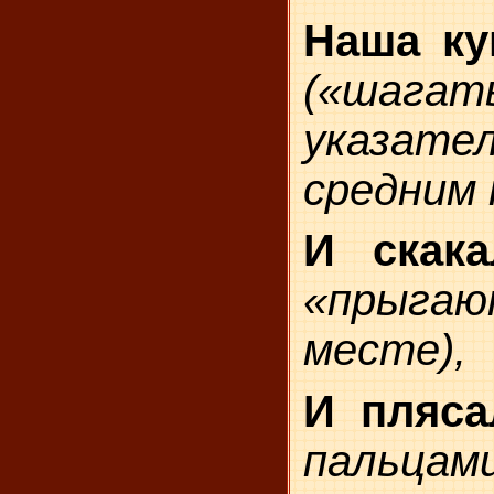
Наша ку
(«шагат
указа
средним 
И скака
«пры
месте),
И пляса
пальцам