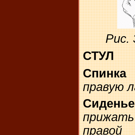
Рис.
СТУЛ
Спинка
правую л
Сиденье
прижать
право