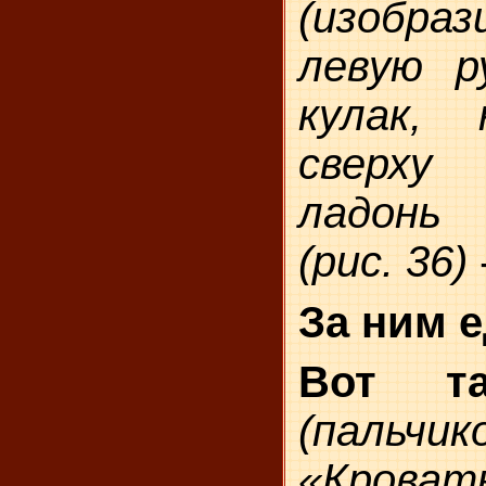
(изобр
левую р
кулак,
сверху
ладонь 
(рис. 36)
За ним е
Вот та
(пальч
«Кров