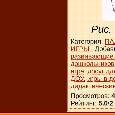
Рис.
Категория
:
ПА
ИГРЫ
|
Добав
развивающие 
дошкольников
игре
,
досуг дл
ДОУ
,
игры в д
дидактические
Просмотров
:
4
Рейтинг
:
5.0
/
2