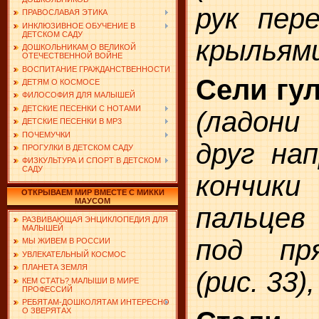
рук пере
ПРАВОСЛАВАЯ ЭТИКА
ИНКЛЮЗИВНОЕ ОБУЧЕНИЕ В
ДЕТСКОМ САДУ
крыльями
ДОШКОЛЬНИКАМ О ВЕЛИКОЙ
ОТЕЧЕСТВЕННОЙ ВОЙНЕ
ВОСПИТАНИЕ ГРАЖДАНСТВЕННОСТИ
Сели гул
ДЕТЯМ О КОСМОСЕ
ФИЛОСОФИЯ ДЛЯ МАЛЫШЕЙ
ДЕТСКИЕ ПЕСЕНКИ С НОТАМИ
(ладон
ДЕТСКИЕ ПЕСЕНКИ В MP3
ПОЧЕМУЧКИ
друг нап
ПРОГУЛКИ В ДЕТСКОМ САДУ
ФИЗКУЛЬТУРА И СПОРТ В ДЕТСКОМ
САДУ
кончик
ОТКРЫВАЕМ МИР ВМЕСТЕ С МИККИ
МАУСОМ
пальце
РАЗВИВАЮЩАЯ ЭНЦИКЛОПЕДИЯ ДЛЯ
МАЛЫШЕЙ
под пр
МЫ ЖИВЕМ В РОССИИ
УВЛЕКАТЕЛЬНЫЙ КОСМОС
ПЛАНЕТА ЗЕМЛЯ
(рис. 33),
КЕМ СТАТЬ? МАЛЫШИ В МИРЕ
ПРОФЕССИЙ
РЕБЯТАМ-ДОШКОЛЯТАМ ИНТЕРЕСНО
О ЗВЕРЯТАХ