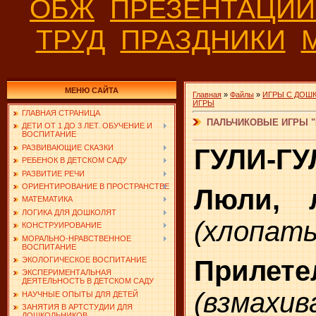
ОБЖ
ПРЕЗЕНТАЦИ
ТРУД
ПРАЗДНИКИ
МЕНЮ САЙТА
Главная
»
Файлы
»
ИГРЫ С ДОШ
ИГРЫ
ГЛАВНАЯ СТРАНИЦА
ПАЛЬЧИКОВЫЕ ИГРЫ 
ДЕТИ ОТ 1 ДО 3 ЛЕТ. ОБУЧЕНИЕ И
ВОСПИТАНИЕ
РАЗВИВАЮЩИЕ СКАЗКИ
ГУЛИ-ГУ
РЕБЕНОК В ДЕТСКОМ САДУ
РАЗВИТИЕ РЕЧИ
ОРИЕНТИРОВАНИЕ В ПРОСТРАНСТВЕ
Люли, 
МАТЕМАТИКА
ЛОГИКА ДЛЯ ДОШКОЛЯТ
(хлопать
КОНСТРУИРОВАНИЕ
МОРАЛЬНО-НРАВСТВЕННОЕ
ВОСПИТАНИЕ
Приле
ЭКОЛОГИЧЕСКОЕ ВОСПИТАНИЕ
ЭКСПЕРИМЕНТАЛЬНАЯ
ДЕЯТЕЛЬНОСТЬ В ДЕТСКОМ САДУ
(взмахи
НАУЧНЫЕ ОПЫТЫ ДЛЯ ДЕТЕЙ
ЗАНЯТИЯ В АРТСТУДИИ ДЛЯ
ДОШКОЛЬНИКОВ