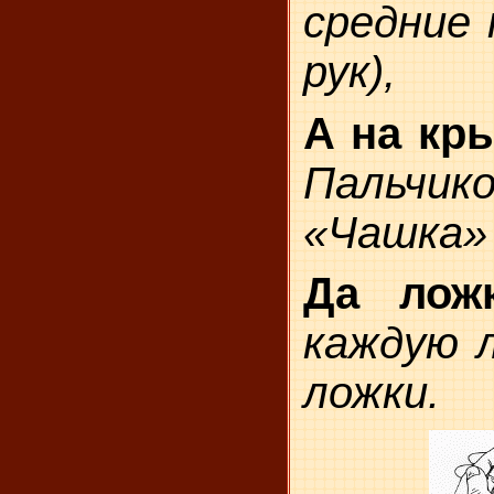
средние 
рук),
А на кр
Пальчи
«Чашка» (
Да ложк
каждую л
ложки.