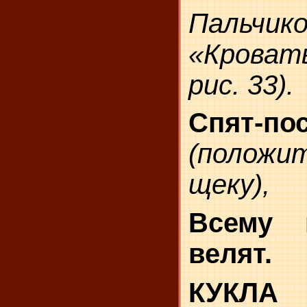
Пальчи
«Кров
рис. 33).
Спят-по
(положит
щеку),
Всему 
велят.
КУКЛА