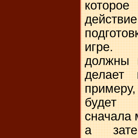
котор
действи
подготов
игре. 
должны п
делает 
примеру,
будет 
сначала 
а зате