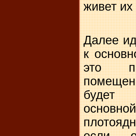
живет их 
Далее ид
к основн
это п
помещен
будет 
основ
плотояд
если о