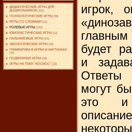
игрок, 
ДИДАКТИЧЕСКИЕ ИГРЫ ДЛЯ
ДОШКОЛЬНИКОВ
[161]
ПСИХОЛОГИЧЕСКИЕ ИГРЫ
[58]
«диноза
ИГРЫ СО СЛОВАМИ
[21]
РОЛЕВЫЕ ИГРЫ
[103]
главны
ЮМОРИСТИЧЕСКИЕ ИГРЫ
[12]
ПАЛЬЧИКОВЫЕ ИГРЫ
[61]
ЭКОЛОГИЧЕСКИЕ ИГРЫ
будет ра
[56]
ГРАММАТИКА В ИГРАХ И КАРТИНКАХ
[31]
и задав
ПОДВИЖНЫЕ ИГРЫ
[38]
ИГРЫ НА ТЕМУ "КОСМОС"
[23]
Ответы
могут бы
это и 
описан
некоторы