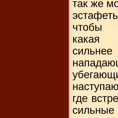
так же м
эстафет
чтобы 
какая
сил
напад
убегаю
наступ
где встр
сильны