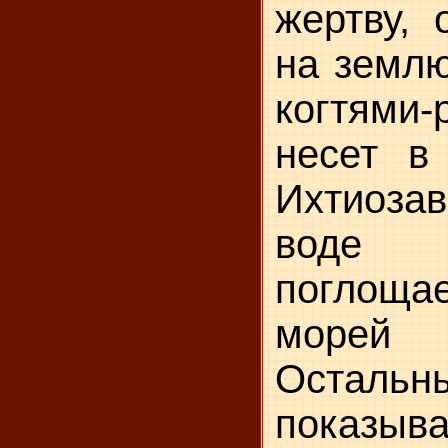
жертву, 
на землю
когтям
несет в 
Ихтиоза
воде
поглощ
морей 
Осталь
показы