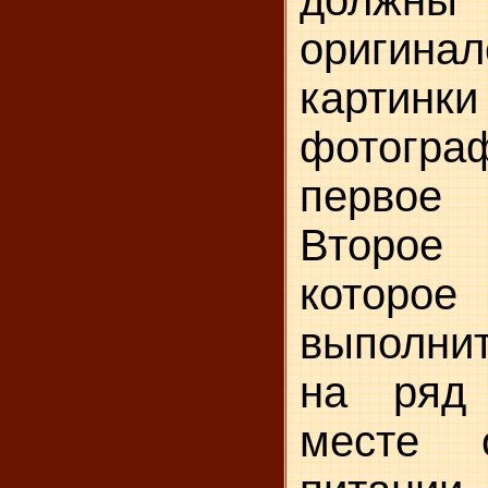
должны 
ориги
карт
фотогр
первое
Второе
которое
выполнит
на ряд
месте 