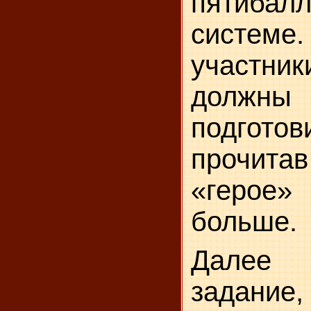
пятибал
систем
участн
должны
подготов
прочит
«герое
больше.
Далее 
задание