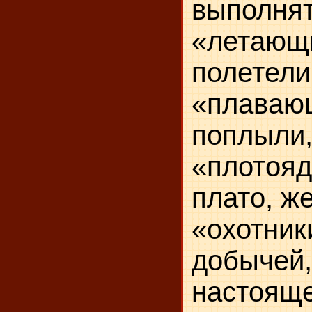
выполнят
«лет
полетели
«плав
поплыли
«плото
плато, же
«охотн
добычей
настоя