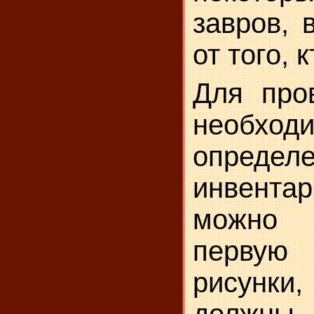
завров, 
от того, 
Для про
необход
определ
инвент
можно 
первую
рисунки,