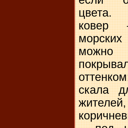
цвета.
ковер 
морских 
можно
покрывал
оттенко
скала д
жителей,
коричне