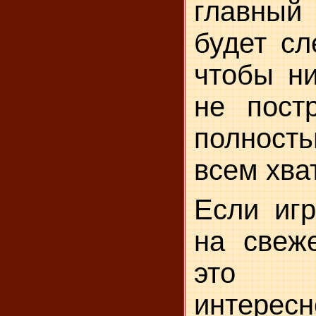
главный
будет сл
чтобы ни
не постр
полность
всем хва
Если игр
на свеж
это 
интересн