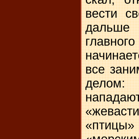
вести св
дальше
главного
начинает
все зани
делом:
напа
«жевасти
«птицы