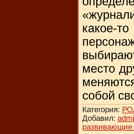
определ
«журнал
какое
персона
выбира
место др
меняю
собой св
Категория
:
РО
Добавил
:
adm
развивающие 