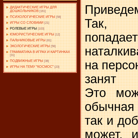
Привед
ДИДАКТИЧЕСКИЕ ИГРЫ ДЛЯ
ДОШКОЛЬНИКОВ
[161]
ПСИХОЛОГИЧЕСКИЕ ИГРЫ
[58]
Так, «
ИГРЫ СО СЛОВАМИ
[21]
РОЛЕВЫЕ ИГРЫ
[103]
попада
ЮМОРИСТИЧЕСКИЕ ИГРЫ
[12]
ПАЛЬЧИКОВЫЕ ИГРЫ
[61]
ЭКОЛОГИЧЕСКИЕ ИГРЫ
наталки
[56]
ГРАММАТИКА В ИГРАХ И КАРТИНКАХ
[31]
на персо
ПОДВИЖНЫЕ ИГРЫ
[38]
ИГРЫ НА ТЕМУ "КОСМОС"
[23]
занят к
Это мож
обычная
так и до
может, 