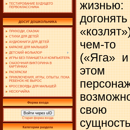
жизнью: 
ТЕСТИРОВАНИЕ БУДУЩЕГО
ПЕРВОКЛАССНИКА
догоня
ДОСУГ ДОШКОЛЬНИКА
«козлят»
ПРИХОДИ, СКАЗКА!
СТИХИ ДЛЯ ДЕТЕЙ
чем-то
АУДИОКНИГИ ДЛЯ ДЕТЕЙ
КАРАОКЕ ДЛЯ МАЛЫШЕЙ
ДЕТСКИЙ ФОЛЬКЛОР
(«Яга» и
ИГРЫ БЕЗ ПЛАНШЕТА И КОМПЬЮТЕРА
СКАЗОЧНАЯ ВИКТОРИНА В
этом
КАРТИНКАХ
РАСКРАСКИ
ПРИКЛЮЧЕНИЯ, ИГРЫ, ОПЫТЫ. ПОКА
персона
РЕБЕНОК НЕ ВЫРОС
КРОССВОРДЫ ДЛЯ МАЛЫШЕЙ
НЕСКУЧАЙКА
возможно
Форма входа
свою 
Войти через uID
Старая форма входа
сущность
Категории раздела