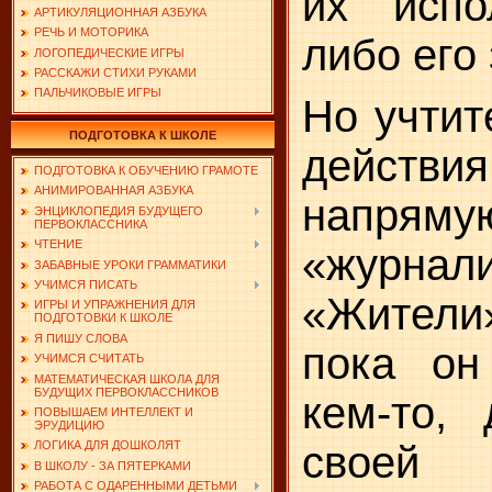
их испо
АРТИКУЛЯЦИОННАЯ АЗБУКА
РЕЧЬ И МОТОРИКА
либо его
ЛОГОПЕДИЧЕСКИЕ ИГРЫ
РАССКАЖИ СТИХИ РУКАМИ
ПАЛЬЧИКОВЫЕ ИГРЫ
Но учтит
ПОДГОТОВКА К ШКОЛЕ
действи
ПОДГОТОВКА К ОБУЧЕНИЮ ГРАМОТЕ
АНИМИРОВАННАЯ АЗБУКА
напряму
ЭНЦИКЛОПЕДИЯ БУДУЩЕГО
ПЕРВОКЛАССНИКА
ЧТЕНИЕ
«журнали
ЗАБАВНЫЕ УРОКИ ГРАММАТИКИ
УЧИМСЯ ПИСАТЬ
«Жители
ИГРЫ И УПРАЖНЕНИЯ ДЛЯ
ПОДГОТОВКИ К ШКОЛЕ
Я ПИШУ СЛОВА
пока он
УЧИМСЯ СЧИТАТЬ
МАТЕМАТИЧЕСКАЯ ШКОЛА ДЛЯ
БУДУЩИХ ПЕРВОКЛАССНИКОВ
кем-то,
ПОВЫШАЕМ ИНТЕЛЛЕКТ И
ЭРУДИЦИЮ
своей
ЛОГИКА ДЛЯ ДОШКОЛЯТ
В ШКОЛУ - ЗА ПЯТЕРКАМИ
РАБОТА С ОДАРЕННЫМИ ДЕТЬМИ