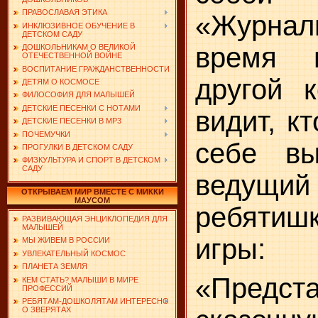
ПРАВОСЛАВАЯ ЭТИКА
«Журна
ИНКЛЮЗИВНОЕ ОБУЧЕНИЕ В
ДЕТСКОМ САДУ
время 
ДОШКОЛЬНИКАМ О ВЕЛИКОЙ
ОТЕЧЕСТВЕННОЙ ВОЙНЕ
ВОСПИТАНИЕ ГРАЖДАНСТВЕННОСТИ
другой 
ДЕТЯМ О КОСМОСЕ
ФИЛОСОФИЯ ДЛЯ МАЛЫШЕЙ
ДЕТСКИЕ ПЕСЕНКИ С НОТАМИ
видит, к
ДЕТСКИЕ ПЕСЕНКИ В MP3
ПОЧЕМУЧКИ
себе вы
ПРОГУЛКИ В ДЕТСКОМ САДУ
ФИЗКУЛЬТУРА И СПОРТ В ДЕТСКОМ
САДУ
ведущи
ОТКРЫВАЕМ МИР ВМЕСТЕ С МИККИ
МАУСОМ
ребятиш
РАЗВИВАЮЩАЯ ЭНЦИКЛОПЕДИЯ ДЛЯ
МАЛЫШЕЙ
игры:
МЫ ЖИВЕМ В РОССИИ
УВЛЕКАТЕЛЬНЫЙ КОСМОС
ПЛАНЕТА ЗЕМЛЯ
«Предст
КЕМ СТАТЬ? МАЛЫШИ В МИРЕ
ПРОФЕССИЙ
РЕБЯТАМ-ДОШКОЛЯТАМ ИНТЕРЕСНО
О ЗВЕРЯТАХ