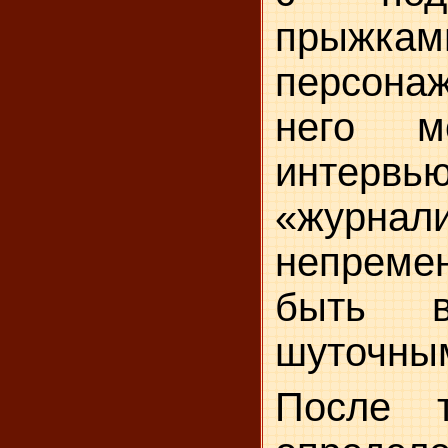
прыжками
персона
него м
интерв
«журнал
непрем
быть в
шуточны
После 