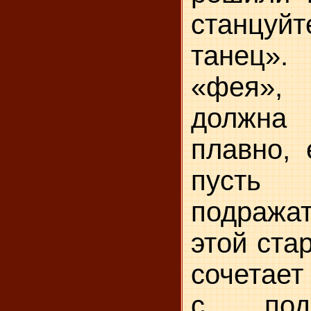
станцуй
танец»
«фея»,
должна
плавно, 
пусть 
подража
этой ста
сочетает
с под