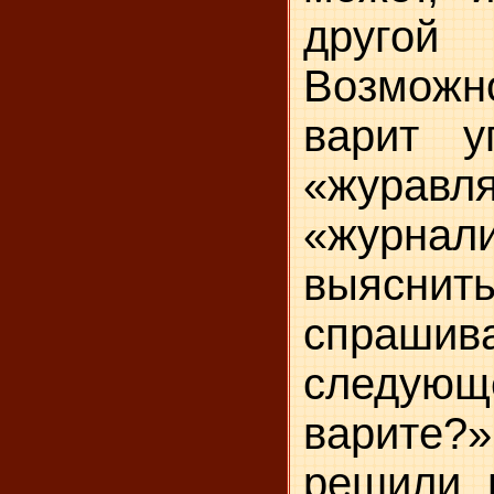
другой
Возможно
варит у
«жура
«журнали
выяснит
спрашив
следующ
варите?»
решили 