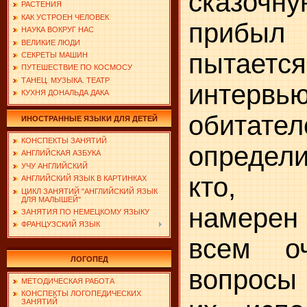
сказоч
РАСТЕНИЯ
КАК УСТРОЕН ЧЕЛОВЕК
прибыл 
НАУКА ВОКРУГ НАС
ВЕЛИКИЕ ЛЮДИ
пытае
СЕКРЕТЫ МАШИН
ПУТЕШЕСТВИЕ ПО КОСМОСУ
ТАНЕЦ. МУЗЫКА. ТЕАТР
интер
КУХНЯ ДОНАЛЬДА ДАКА
обитат
ИНОСТРАННЫЕ ЯЗЫКИ ДЛЯ ДЕТЕЙ
КОНСПЕКТЫ ЗАНЯТИЙ
определи
АНГЛИЙСКАЯ АЗБУКА
УЧУ АНГЛИЙСКИЙ
кто, 
АНГЛИЙСКИЙ ЯЗЫК В КАРТИНКАХ
ЦИКЛ ЗАНЯТИЙ "АНГЛИЙСКИЙ ЯЗЫК
ДЛЯ МАЛЫШЕЙ"
намере
ЗАНЯТИЯ ПО НЕМЕЦКОМУ ЯЗЫКУ
ФРАНЦУЗСКИЙ ЯЗЫК
всем о
ЛОГОПЕД
вопросы
МЕТОДИЧЕСКАЯ РАБОТА
КОНСПЕКТЫ ЛОГОПЕДИЧЕСКИХ
ЗАНЯТИЙ