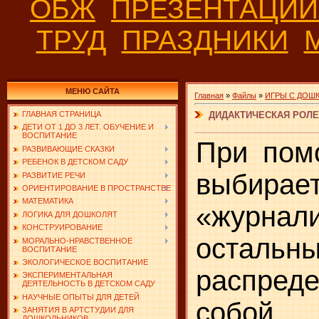
ОБЖ
ПРЕЗЕНТАЦИ
ТРУД
ПРАЗДНИКИ
МЕНЮ САЙТА
Главная
»
Файлы
»
ИГРЫ С ДОШ
ДИДАКТИЧЕСКАЯ РОЛЕВ
ГЛАВНАЯ СТРАНИЦА
ДЕТИ ОТ 1 ДО 3 ЛЕТ. ОБУЧЕНИЕ И
ВОСПИТАНИЕ
При пом
РАЗВИВАЮЩИЕ СКАЗКИ
РЕБЕНОК В ДЕТСКОМ САДУ
выбирае
РАЗВИТИЕ РЕЧИ
ОРИЕНТИРОВАНИЕ В ПРОСТРАНСТВЕ
МАТЕМАТИКА
«журнали
ЛОГИКА ДЛЯ ДОШКОЛЯТ
КОНСТРУИРОВАНИЕ
остальн
МОРАЛЬНО-НРАВСТВЕННОЕ
ВОСПИТАНИЕ
ЭКОЛОГИЧЕСКОЕ ВОСПИТАНИЕ
распред
ЭКСПЕРИМЕНТАЛЬНАЯ
ДЕЯТЕЛЬНОСТЬ В ДЕТСКОМ САДУ
НАУЧНЫЕ ОПЫТЫ ДЛЯ ДЕТЕЙ
собо
ЗАНЯТИЯ В АРТСТУДИИ ДЛЯ
ДОШКОЛЬНИКОВ