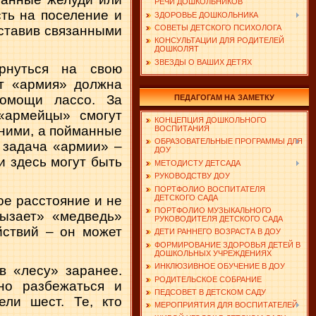
РЕЧИ ДОШКОЛЬНИКОВ
ть на поселение и
ЗДОРОВЬЕ ДОШКОЛЬНИКА
оставив связанными
СОВЕТЫ ДЕТСКОГО ПСИХОЛОГА
КОНСУЛЬТАЦИИ ДЛЯ РОДИТЕЛЕЙ
ДОШКОЛЯТ
ЗВЕЗДЫ О ВАШИХ ДЕТЯХ
рнуться на свою
нт «армия» должна
помощи лассо. За
ПЕДАГОГАМ НА ЗАМЕТКУ
 «армейцы» смогут
КОНЦЕПЦИЯ ДОШКОЛЬНОГО
 ними, а пойманные
ВОСПИТАНИЯ
ОБРАЗОВАТЕЛЬНЫЕ ПРОГРАММЫ ДЛЯ
, задача «армии» –
ДОУ
и здесь могут быть
МЕТОДИСТУ ДЕТСАДА
РУКОВОДСТВУ ДОУ
ПОРТФОЛИО ВОСПИТАТЕЛЯ
ДЕТСКОГО САДА
е расстояние и не
ПОРТФОЛИО МУЗЫКАЛЬНОГО
рызает» «медведь»
РУКОВОДИТЕЛЯ ДЕТСКОГО САДА
йствий – он может
ДЕТИ РАННЕГО ВОЗРАСТА В ДОУ
ФОРМИРОВАНИЕ ЗДОРОВЬЯ ДЕТЕЙ В
ДОШКОЛЬНЫХ УЧРЕЖДЕНИЯХ
ИНКЛЮЗИВНОЕ ОБУЧЕНИЕ В ДОУ
в «лесу» заранее.
РОДИТЕЛЬСКОЕ СОБРАНИЕ
но разбежаться и
ПЕДСОВЕТ В ДЕТСКОМ САДУ
ели шест. Те, кто
МЕРОПРИЯТИЯ ДЛЯ ВОСПИТАТЕЛЕЙ