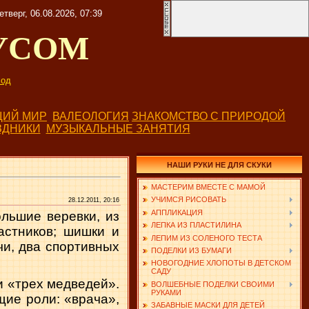
етверг, 06.08.2026, 07:39
УСОМ
од
ИЙ МИР
ВАЛЕОЛОГИЯ
ЗНАКОМСТВО С ПРИРОДОЙ
ЗДНИКИ
МУЗЫКАЛЬНЫЕ ЗАНЯТИЯ
НАШИ РУКИ НЕ ДЛЯ СКУКИ
МАСТЕРИМ ВМЕСТЕ С МАМОЙ
УЧИМСЯ РИСОВАТЬ
28.12.2011, 20:16
АППЛИКАЦИЯ
льшие веревки, из
ЛЕПКА ИЗ ПЛАСТИЛИНА
астников; шишки и
ЛЕПИМ ИЗ СОЛЕНОГО ТЕСТА
чи, два спортивных
ПОДЕЛКИ ИЗ БУМАГИ
НОВОГОДНИЕ ХЛОПОТЫ В ДЕТСКОМ
САДУ
и «трех медведей».
ВОЛШЕБНЫЕ ПОДЕЛКИ СВОИМИ
РУКАМИ
ие роли: «врача»,
ЗАБАВНЫЕ МАСКИ ДЛЯ ДЕТЕЙ