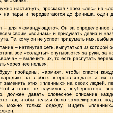
к, выбывают.
нужно настигнуть, проскакав через «лес» на «л
я на пары и передвигаются до финиша, один д
п – для «командующего». Он за определенное 
 всем своим «воинам» и придумать девиз и наз
ута. Те, кому он не успеет придумать имя, выбыв
тание – натянутая сеть, выпутаться из которой 
 этапа все «солдаты» опутываются за руки, за н
«врача» – вылечить их, то есть распутать верев
ть через нее нельзя.
будут пройдены, «армия», чтобы спасти кажд
 пародию на любых «героев-солдат» и их п
ут заменять этих «пленных» на своих людей, п
Чтобы этого не случилось, «губернатор», з
о, должен давать словесное описание каждо
это так, чтобы нельзя было замаскировать под
ть можно только одежду. Видеть «пленных
олжен.