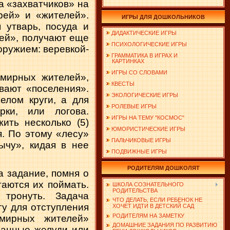
а «захватчиков» на
рей» и «жителей».
ИГРЫ ДЛЯ ДОШКОЛЬНИКОВ
 утварь, посуда и
ДИДАКТИЧЕСКИЕ ИГРЫ
лей», получают еще
ПСИХОЛОГИЧЕСКИЕ ИГРЫ
оружием: веревкой-
ГРАММАТИКА В ИГРАХ И
КАРТИНКАХ
ИГРЫ СО СЛОВАМИ
«мирных жителей»,
КВЕСТЫ
вают «поселения».
ЭКОЛОГИЧЕСКИЕ ИГРЫ
елом круги, а для
РОЛЕВЫЕ ИГРЫ
рки, или логова.
ИГРЫ НА ТЕМУ "КОСМОС"
ить несколько (5)
ЮМОРИСТИЧЕСКИЕ ИГРЫ
. По этому «лесу»
ПАЛЬЧИКОВЫЕ ИГРЫ
ычу», кидая в нее
ПОДВИЖНЫЕ ИГРЫ
РОДИТЕЛЯМ ДОШКОЛЯТ
а задание, помня о
аются их поймать.
ШКОЛА СОЗНАТЕЛЬНОГО
РОДИТЕЛЬСТВА
 тронуть. Задача
ЧТО ДЕЛАТЬ, ЕСЛИ РЕБЕНОК НЕ
гу для отступления
ХОЧЕТ ИДТИ В ДЕТСКИЙ САД
РОДИТЕЛЯМ НА ЗАМЕТКУ
«мирных жителей»
ДОМАШНИЕ ЗАДАНИЯ ПО РАЗВИТИЮ
санные желуди или