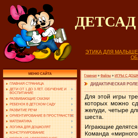
ДЕТСА
ЭТИКА ДЛЯ МАЛЫШ
О
МЕНЮ САЙТА
Главная
»
Файлы
»
ИГРЫ С ДОШ
ДИДАКТИЧЕСКАЯ РОЛЕВА
ГЛАВНАЯ СТРАНИЦА
ДЕТИ ОТ 1 ДО 3 ЛЕТ. ОБУЧЕНИЕ И
ВОСПИТАНИЕ
Для этой игры тр
РАЗВИВАЮЩИЕ СКАЗКИ
которых можно сд
РЕБЕНОК В ДЕТСКОМ САДУ
желуди, четыре дл
РАЗВИТИЕ РЕЧИ
шеста.
ОРИЕНТИРОВАНИЕ В ПРОСТРАНСТВЕ
МАТЕМАТИКА
Играющие делятся 
ЛОГИКА ДЛЯ ДОШКОЛЯТ
Команда «мирного
КОНСТРУИРОВАНИЕ