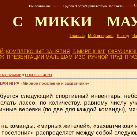
Ч
Вы вошли как
Гость
|
Группа
"
Гости
"
Приветствую Вас
Гость
|
RSS
Д С МИККИ МА
Главная
|
Мой профиль
|
Выход
|
Вх
ЕЙ
КОМПЛЕКСНЫЕ ЗАНЯТИЯ
В МИРЕ КНИГ
ОКРУЖАЮЩ
БЖ
ПРЕЗЕНТАЦИИ МАЛЫШАМ
ИЗО
РУЧНОЙ ТРУД
ПРА
КОЛЬНИКАМИ
»
РОЛЕВЫЕ ИГРЫ
Я ИГРА «Мирное поселение и захватчики»
ебуется следующий спортивный инвентарь: небо
елать лассо, по количеству, равному числу уч
инные веревки (по две для каждой команды), мя
на команды: «мирных жителей», «захватчиков» 
 поселения» распределяет между собой следующ