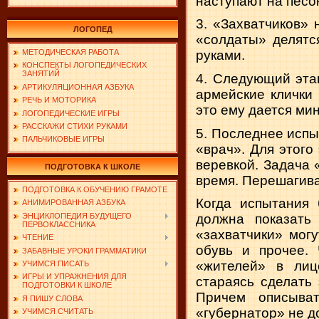
наступают на песо
3. «Захватчиков» 
ЛОГОПЕД
«солдаты» делятс
МЕТОДИЧЕСКАЯ РАБОТА
руками.
КОНСПЕКТЫ ЛОГОПЕДИЧЕСКИХ
ЗАНЯТИЙ
4. Следующий эта
АРТИКУЛЯЦИОННАЯ АЗБУКА
армейские клички
РЕЧЬ И МОТОРИКА
это ему дается мин
ЛОГОПЕДИЧЕСКИЕ ИГРЫ
РАССКАЖИ СТИХИ РУКАМИ
5. Последнее испы
ПАЛЬЧИКОВЫЕ ИГРЫ
«врач». Для этого
веревкой. Задача 
ПОДГОТОВКА К ШКОЛЕ
время. Перешагива
ПОДГОТОВКА К ОБУЧЕНИЮ ГРАМОТЕ
Когда испытания 
АНИМИРОВАННАЯ АЗБУКА
ЭНЦИКЛОПЕДИЯ БУДУЩЕГО
должна показать
ПЕРВОКЛАССНИКА
«захватчики» мог
ЧТЕНИЕ
обувь и прочее. 
ЗАБАВНЫЕ УРОКИ ГРАММАТИКИ
«жителей» в лиц
УЧИМСЯ ПИСАТЬ
ИГРЫ И УПРАЖНЕНИЯ ДЛЯ
стараясь сделать 
ПОДГОТОВКИ К ШКОЛЕ
Причем описыва
Я ПИШУ СЛОВА
«губернатор» не д
УЧИМСЯ СЧИТАТЬ