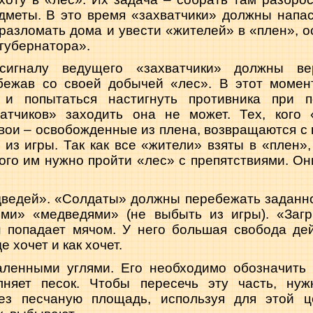
дметы. В это время «захватчики» должны напас
ь разломать дома и увести «жителей» в «плен», 
«губернатора».
сигналу ведущего «захватчики» должны ве
бежав со своей добычей «лес». В этот моме
 и попытаться настигнуть противника при 
атчиков» заходить она не может. Тех, кого
свои – освобожденные из плена, возвращаются с
из игры. Так как все «жители» взяты в «плен»
того им нужно пройти «лес» с препятствиями. Он
дведей». «Солдаты» должны перебежать заданно
ми» «медведями» (не выбыть из игры). «Заг
он попадает мячом. У него большая свобода де
е хочет и как хочет.
каленными углями. Его необходимо обозначить 
лняет песок. Чтобы пересечь эту часть, нуж
ез песчаную площадь, используя для этой ц