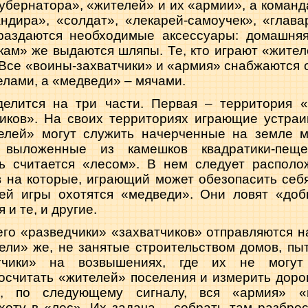
убернатора», «жителей» и их «армии», а команд
ндира», «солдат», «лекарей-самоучек», «глава
аздаются необходимые аксессуары: домашняя
кам» же выдаются шляпы. Те, кто играют «жите
. Все «воины-захватчики» и «армия» снабжаются 
релами, а «медведи» – мячами.
елится на три части. Первая – территория 
чиков». На своих территориях играющие устраи
лей» могут служить начерченные на земле м
 выложенные из камешков квадратики-пеще
ь считается «лесом». В нем следует располож
в на которые, играющий может обезопасить себя
ей игры охотятся «медведи». Они ловят «доб
 и те, и другие.
го «разведчики» «захватчиков» отправляются н
ели» же, не занятые строительством домов, пыт
тчики» на возвышениях, где их не могут
осчитать «жителей» поселения и измерить доро
м, по следующему сигналу, вся «армия» 
охоту в «лес». Их задача – собрать там разбро