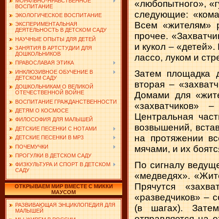
МОРАЛЬНО-НРАВСТВЕННОЕ
«любопытного», «г
ВОСПИТАНИЕ
следующие: «кома
ЭКОЛОГИЧЕСКОЕ ВОСПИТАНИЕ
Всем «жителям» р
ЭКСПЕРИМЕНТАЛЬНАЯ
ДЕЯТЕЛЬНОСТЬ В ДЕТСКОМ САДУ
прочее. «Захватчи
НАУЧНЫЕ ОПЫТЫ ДЛЯ ДЕТЕЙ
и кукол – «детей»
ЗАНЯТИЯ В АРТСТУДИИ ДЛЯ
ДОШКОЛЬНИКОВ
лассо, луком и ст
ПРАВОСЛАВАЯ ЭТИКА
Затем площадка д
ИНКЛЮЗИВНОЕ ОБУЧЕНИЕ В
ДЕТСКОМ САДУ
вторая – «захват
ДОШКОЛЬНИКАМ О ВЕЛИКОЙ
ОТЕЧЕСТВЕННОЙ ВОЙНЕ
Домами для «жите
ВОСПИТАНИЕ ГРАЖДАНСТВЕННОСТИ
«захватчиков» –
ДЕТЯМ О КОСМОСЕ
Центральная част
ФИЛОСОФИЯ ДЛЯ МАЛЫШЕЙ
возвышений, вста
ДЕТСКИЕ ПЕСЕНКИ С НОТАМИ
на протяжении вс
ДЕТСКИЕ ПЕСЕНКИ В MP3
ПОЧЕМУЧКИ
мячами, и их боятся
ПРОГУЛКИ В ДЕТСКОМ САДУ
По сигналу ведуще
ФИЗКУЛЬТУРА И СПОРТ В ДЕТСКОМ
САДУ
«медведях». «Жит
Прячутся «захва
ОТКРЫВАЕМ МИР ВМЕСТЕ С МИККИ
МАУСОМ
«разведчиков» – с
РАЗВИВАЮЩАЯ ЭНЦИКЛОПЕДИЯ ДЛЯ
(в шагах). Зате
МАЛЫШЕЙ
отправляется на 