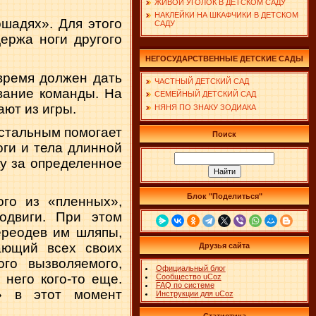
ЖИВОЙ УГОЛОК В ДЕТСКОМ САДУ
НАКЛЕЙКИ НА ШКАФЧИКИ В ДЕТСКОМ
ошадях». Для этого
САДУ
ержа ноги другого
НЕГОСУДАРСТВЕННЫЕ ДЕТСКИЕ САДЫ
время должен дать
ЧАСТНЫЙ ДЕТСКИЙ САД
вание команды. На
СЕМЕЙНЫЙ ДЕТСКИЙ САД
ают из игры.
НЯНЯ ПО ЗНАКУ ЗОДИАКА
остальным помогает
Поиск
оги и тела длинной
ку за определенное
Блок "Поделиться"
ого из «пленных»,
одвиги. При этом
ереодев им шляпы,
нающий всех своих
Друзья сайта
го вызволяемого,
Официальный блог
 него кого-то еще.
Сообщество uCoz
FAQ по системе
» в этот момент
Инструкции для uCoz