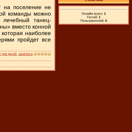
Статистика
т на поселение не
той команды можно
Онлайн всего:
1
Гостей:
1
 лечебный танец-
Пользователей:
0
ины» вместо конной
 которая наиболее
ерями пройдет все
г для детей
,
занятия в