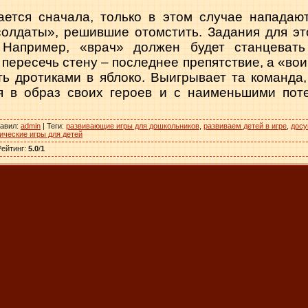
ается сначала, только в этом случае нападаю
«солдаты», решившие отомстить. Задания для э
. Например, «врач» должен будет станцевать
 пересечь стену – последнее препятствие, а «во
ть дротиками в яблоко. Выигрывает та команда,
я в образ своих героев и с наименьшими пот
авил
:
admin
|
Теги
:
развивающие игры для дошкольников
,
развиваем детей в игре
,
досу
ические игры для детей
Рейтинг
:
5.0
/
1