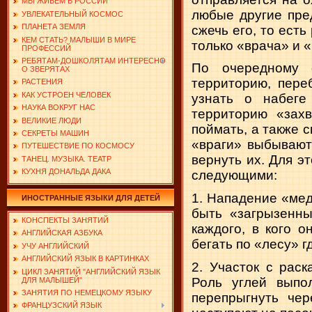
МЫ ЖИВЕМ В РОССИИ
любые другие пре
УВЛЕКАТЕЛЬНЫЙ КОСМОС
ПЛАНЕТА ЗЕМЛЯ
сжечь его, то ест
КЕМ СТАТЬ? МАЛЫШИ В МИРЕ
только «врача» и 
ПРОФЕССИЙ
РЕБЯТАМ-ДОШКОЛЯТАМ ИНТЕРЕСНО
По очередному 
О ЗВЕРЯТАХ
территорию, пере
РАСТЕНИЯ
КАК УСТРОЕН ЧЕЛОВЕК
узнать о набеге
НАУКА ВОКРУГ НАС
территорию «захв
ВЕЛИКИЕ ЛЮДИ
поймать, а также 
СЕКРЕТЫ МАШИН
«враги» выбывают 
ПУТЕШЕСТВИЕ ПО КОСМОСУ
вернуть их. Для э
ТАНЕЦ. МУЗЫКА. ТЕАТР
КУХНЯ ДОНАЛЬДА ДАКА
следующими:
1. Нападение «ме
ИНОСТРАННЫЕ ЯЗЫКИ ДЛЯ ДЕТЕЙ
быть «загрызенны
КОНСПЕКТЫ ЗАНЯТИЙ
каждого, в кого 
АНГЛИЙСКАЯ АЗБУКА
бегать по «лесу» гд
УЧУ АНГЛИЙСКИЙ
АНГЛИЙСКИЙ ЯЗЫК В КАРТИНКАХ
2. Участок с рас
ЦИКЛ ЗАНЯТИЙ "АНГЛИЙСКИЙ ЯЗЫК
Роль углей выпо
ДЛЯ МАЛЫШЕЙ"
ЗАНЯТИЯ ПО НЕМЕЦКОМУ ЯЗЫКУ
перепрыгнуть чер
ФРАНЦУЗСКИЙ ЯЗЫК