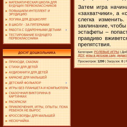
МАТЕМАТИЧЕСКАЯ ШКОЛА ДЛЯ
БУДУЩИХ ПЕРВОКЛАССНИКОВ
Затем игра начин
ПОВЫШАЕМ ИНТЕЛЛЕКТ И
«захватчики», а 
ЭРУДИЦИЮ
слегка изменить
ЛОГИКА ДЛЯ ДОШКОЛЯТ
заклинание, чтобы
В ШКОЛУ - ЗА ПЯТЕРКАМИ
РАБОТА С ОДАРЕННЫМИ ДЕТЬМИ
эстафеты – попас
ТЕСТИРОВАНИЕ БУДУЩЕГО
правдиво вживетс
ПЕРВОКЛАССНИКА
препятствия.
Категория
:
РОЛЕВЫЕ ИГРЫ
|
Доб
ДОСУГ ДОШКОЛЬНИКА
ДОУ
,
игры в детском саду
,
дидакт
Просмотров
:
1299
|
Загрузок
:
0
|
ПРИХОДИ, СКАЗКА!
СТИХИ ДЛЯ ДЕТЕЙ
АУДИОКНИГИ ДЛЯ ДЕТЕЙ
КАРАОКЕ ДЛЯ МАЛЫШЕЙ
ДЕТСКИЙ ФОЛЬКЛОР
ИГРЫ БЕЗ ПЛАНШЕТА И КОМПЬЮТЕРА
СКАЗОЧНАЯ ВИКТОРИНА В
КАРТИНКАХ
РАСКРАСКИ
ПРИКЛЮЧЕНИЯ, ИГРЫ, ОПЫТЫ. ПОКА
РЕБЕНОК НЕ ВЫРОС
КРОССВОРДЫ ДЛЯ МАЛЫШЕЙ
НЕСКУЧАЙКА