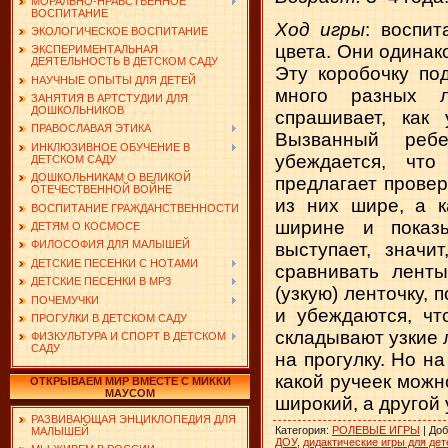
МОРАЛЬНО-НРАВСТВЕННОЕ
ВОСПИТАНИЕ
Ход игры
: воспит
ЭКОЛОГИЧЕСКОЕ ВОСПИТАНИЕ
цвета. Они одинак
ЭКСПЕРИМЕНТАЛЬНАЯ
ДЕЯТЕЛЬНОСТЬ В ДЕТСКОМ САДУ
Эту коробочку по
НАУЧНЫЕ ОПЫТЫ ДЛЯ ДЕТЕЙ
много разных л
ЗАНЯТИЯ В АРТСТУДИИ ДЛЯ
ДОШКОЛЬНИКОВ
спрашивает, как
ПРАВОСЛАВАЯ ЭТИКА
Вызванный ребе
ИНКЛЮЗИВНОЕ ОБУЧЕНИЕ В
убеждается, что
ДЕТСКОМ САДУ
ДОШКОЛЬНИКАМ О ВЕЛИКОЙ
предлагает провер
ОТЕЧЕСТВЕННОЙ ВОЙНЕ
из них шире, а к
ВОСПИТАНИЕ ГРАЖДАНСТВЕННОСТИ
ширине и показы
ДЕТЯМ О КОСМОСЕ
ФИЛОСОФИЯ ДЛЯ МАЛЫШЕЙ
выступает, значи
ДЕТСКИЕ ПЕСЕНКИ С НОТАМИ
сравнивать ленты
ДЕТСКИЕ ПЕСЕНКИ В MP3
(узкую) ленточку,
ПОЧЕМУЧКИ
и убеждаются, чт
ПРОГУЛКИ В ДЕТСКОМ САДУ
складывают узкие 
ФИЗКУЛЬТУРА И СПОРТ В ДЕТСКОМ
САДУ
на прогулку. Но н
какой ручеек можн
ОТКРЫВАЕМ МИР ВМЕСТЕ С МИККИ
МАУСОМ
широкий, а другой 
РАЗВИВАЮЩАЯ ЭНЦИКЛОПЕДИЯ ДЛЯ
Категория
:
РОЛЕВЫЕ ИГРЫ
|
Доб
МАЛЫШЕЙ
ДОУ
,
дидактические игры для дет