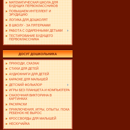
МАТЕМАТИЧЕСКАЯ ШКОЛА ДЛЯ
БУДУЩИХ ПЕРВОКЛАССНИКОВ
ПОВЫШАЕМ ИНТЕЛЛЕКТ И
ЭРУДИЦИЮ
ЛОГИКА ДЛЯ ДОШКОЛЯТ
В ШКОЛУ - ЗА ПЯТЕРКАМИ
РАБОТА С ОДАРЕННЫМИ ДЕТЬМИ
ТЕСТИРОВАНИЕ БУДУЩЕГО
ПЕРВОКЛАССНИКА
ДОСУГ ДОШКОЛЬНИКА
ПРИХОДИ, СКАЗКА!
СТИХИ ДЛЯ ДЕТЕЙ
АУДИОКНИГИ ДЛЯ ДЕТЕЙ
КАРАОКЕ ДЛЯ МАЛЫШЕЙ
ДЕТСКИЙ ФОЛЬКЛОР
ИГРЫ БЕЗ ПЛАНШЕТА И КОМПЬЮТЕРА
СКАЗОЧНАЯ ВИКТОРИНА В
КАРТИНКАХ
РАСКРАСКИ
ПРИКЛЮЧЕНИЯ, ИГРЫ, ОПЫТЫ. ПОКА
РЕБЕНОК НЕ ВЫРОС
КРОССВОРДЫ ДЛЯ МАЛЫШЕЙ
НЕСКУЧАЙКА