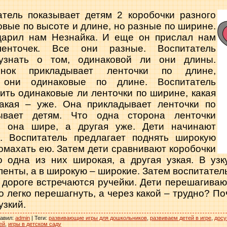
атель показывает детям 2 коробочки разного
овые по высоте и длине, но разные по ширине.
дарил нам Незнайка. И еще он прислал нам
енточек. Все они разные. Воспитатель
 узнать о том, одинаковой ли они длины.
нок прикладывает ленточки по длине,
 они одинаковые по длине. Воспитатель
ить одинаковые ли ленточки по ширине, какая
акая – уже. Она прикладывает ленточки по
вает детям. Что одна сторона ленточки
т, она шире, а другая уже. Дети начинают
. Воспитатель предлагает поднять широкую
 помахать ею. Затем дети сравнивают коробочки
о одна из них широкая, а другая узкая. В узк
ленты, а в широкую – широкие. Затем воспитател
а дороге встречаются ручейки. Дети перешагиваю
о легко перешагнуть, а через какой – трудно? П
узкий.
авил
:
admin
|
Теги
:
развивающие игры для дошкольников
,
развиваем детей в игре
,
досу
ей
,
игры в детском саду