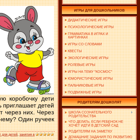
ИГРЫ ДЛЯ ДОШКОЛЬНИКОВ
ДИДАКТИЧЕСКИЕ ИГРЫ
ПСИХОЛОГИЧЕСКИЕ ИГРЫ
ГРАММАТИКА В ИГРАХ И
КАРТИНКАХ
ИГРЫ СО СЛОВАМИ
КВЕСТЫ
ЭКОЛОГИЧЕСКИЕ ИГРЫ
РОЛЕВЫЕ ИГРЫ
ИГРЫ НА ТЕМУ "КОСМОС"
ЮМОРИСТИЧЕСКИЕ ИГРЫ
ПАЛЬЧИКОВЫЕ ИГРЫ
ПОДВИЖНЫЕ ИГРЫ
ую коробочку дети
РОДИТЕЛЯМ ДОШКОЛЯТ
ь приглашает детей
т через них. Через
ШКОЛА СОЗНАТЕЛЬНОГО
РОДИТЕЛЬСТВА
очему? Один ручеек
ЧТО ДЕЛАТЬ, ЕСЛИ РЕБЕНОК НЕ
ХОЧЕТ ИДТИ В ДЕТСКИЙ САД
РОДИТЕЛЯМ НА ЗАМЕТКУ
г для детей
,
занятия в
ДОМАШНИЕ ЗАДАНИЯ ПО РАЗВИТИЮ