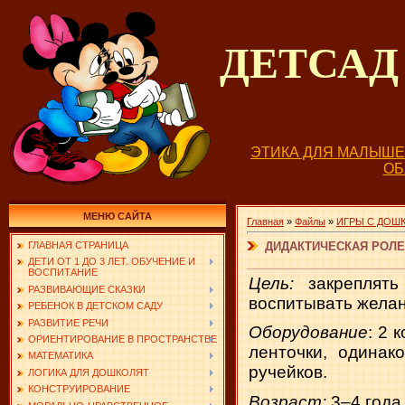
ДЕТСА
ЭТИКА ДЛЯ МАЛЫШ
О
МЕНЮ САЙТА
Главная
»
Файлы
»
ИГРЫ С ДОШ
ДИДАКТИЧЕСКАЯ РОЛЕВ
ГЛАВНАЯ СТРАНИЦА
ДЕТИ ОТ 1 ДО 3 ЛЕТ. ОБУЧЕНИЕ И
ВОСПИТАНИЕ
Цель:
закреплять
РАЗВИВАЮЩИЕ СКАЗКИ
воспитывать желан
РЕБЕНОК В ДЕТСКОМ САДУ
РАЗВИТИЕ РЕЧИ
Оборудование
: 2 
ОРИЕНТИРОВАНИЕ В ПРОСТРАНСТВЕ
ленточки, одинак
МАТЕМАТИКА
ручейков.
ЛОГИКА ДЛЯ ДОШКОЛЯТ
КОНСТРУИРОВАНИЕ
Возраст:
3–4 года