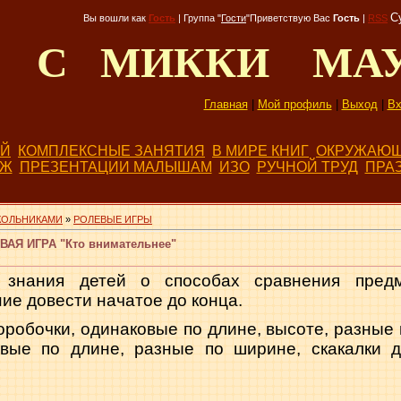
С
Вы вошли как
Гость
|
Группа
"
Гости
"
Приветствую Вас
Гость
|
RSS
Д С МИККИ МА
Главная
|
Мой профиль
|
Выход
|
Вх
ЕЙ
КОМПЛЕКСНЫЕ ЗАНЯТИЯ
В МИРЕ КНИГ
ОКРУЖАЮЩ
БЖ
ПРЕЗЕНТАЦИИ МАЛЫШАМ
ИЗО
РУЧНОЙ ТРУД
ПРА
КОЛЬНИКАМИ
»
РОЛЕВЫЕ ИГРЫ
АЯ ИГРА "Кто внимательнее"
 знания детей о способах сравнения пред
ие довести начатое до конца.
коробочки, одинаковые по длине, высоте, разные
овые по длине, разные по ширине, скакалки 
.