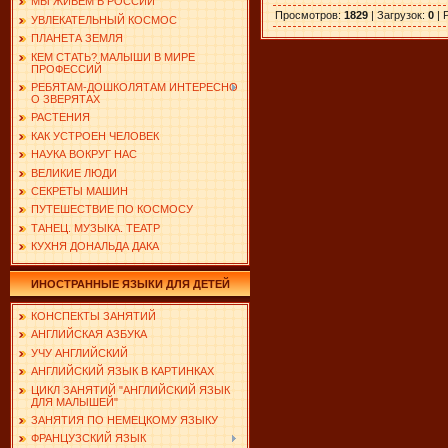
МЫ ЖИВЕМ В РОССИИ
Просмотров
:
1829
|
Загрузок
:
0
|
УВЛЕКАТЕЛЬНЫЙ КОСМОС
ПЛАНЕТА ЗЕМЛЯ
КЕМ СТАТЬ? МАЛЫШИ В МИРЕ
ПРОФЕССИЙ
РЕБЯТАМ-ДОШКОЛЯТАМ ИНТЕРЕСНО
О ЗВЕРЯТАХ
РАСТЕНИЯ
КАК УСТРОЕН ЧЕЛОВЕК
НАУКА ВОКРУГ НАС
ВЕЛИКИЕ ЛЮДИ
СЕКРЕТЫ МАШИН
ПУТЕШЕСТВИЕ ПО КОСМОСУ
ТАНЕЦ. МУЗЫКА. ТЕАТР
КУХНЯ ДОНАЛЬДА ДАКА
ИНОСТРАННЫЕ ЯЗЫКИ ДЛЯ ДЕТЕЙ
КОНСПЕКТЫ ЗАНЯТИЙ
АНГЛИЙСКАЯ АЗБУКА
УЧУ АНГЛИЙСКИЙ
АНГЛИЙСКИЙ ЯЗЫК В КАРТИНКАХ
ЦИКЛ ЗАНЯТИЙ "АНГЛИЙСКИЙ ЯЗЫК
ДЛЯ МАЛЫШЕЙ"
ЗАНЯТИЯ ПО НЕМЕЦКОМУ ЯЗЫКУ
ФРАНЦУЗСКИЙ ЯЗЫК