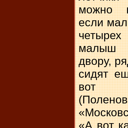
можно н
если мал
четырех 
малыш 
двору, р
сидят е
вот 
(Поленов
«Московс
«А вот к