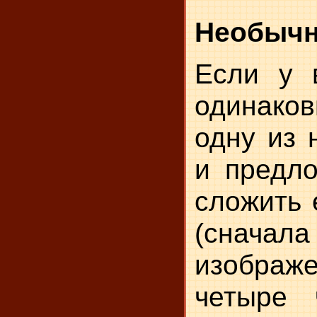
Необычн
Если у 
одинаков
одну из 
и предло
сложить 
(сначал
изображ
четыре 