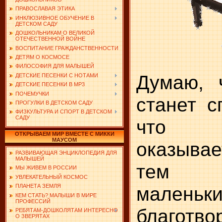
ПРАВОСЛАВАЯ ЭТИКА
ИНКЛЮЗИВНОЕ ОБУЧЕНИЕ В
ДЕТСКОМ САДУ
ДОШКОЛЬНИКАМ О ВЕЛИКОЙ
ОТЕЧЕСТВЕННОЙ ВОЙНЕ
ВОСПИТАНИЕ ГРАЖДАНСТВЕННОСТИ
ДЕТЯМ О КОСМОСЕ
ФИЛОСОФИЯ ДЛЯ МАЛЫШЕЙ
Думаю, 
ДЕТСКИЕ ПЕСЕНКИ С НОТАМИ
ДЕТСКИЕ ПЕСЕНКИ В MP3
ПОЧЕМУЧКИ
станет с
ПРОГУЛКИ В ДЕТСКОМ САДУ
ФИЗКУЛЬТУРА И СПОРТ В ДЕТСКОМ
САДУ
что и
ОТКРЫВАЕМ МИР ВМЕСТЕ С МИККИ
МАУСОМ
оказывае
РАЗВИВАЮЩАЯ ЭНЦИКЛОПЕДИЯ ДЛЯ
МАЛЫШЕЙ
тем 
МЫ ЖИВЕМ В РОССИИ
УВЛЕКАТЕЛЬНЫЙ КОСМОС
малень
ПЛАНЕТА ЗЕМЛЯ
КЕМ СТАТЬ? МАЛЫШИ В МИРЕ
ПРОФЕССИЙ
благотво
РЕБЯТАМ-ДОШКОЛЯТАМ ИНТЕРЕСНО
О ЗВЕРЯТАХ