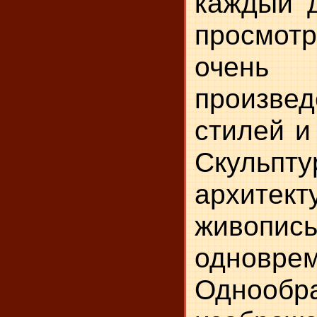
каждый д
просмотр
очен
произве
стилей и
Скульпту
архит
живопис
одноврем
Однообр