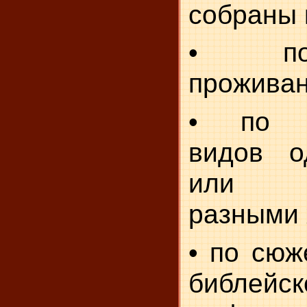
собраны 
• по
проживан
• по и
видов о
или м
разными 
• по сюж
библей