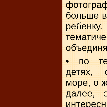
фотогра
больше в
ребе
темат
объединя
• по т
детях,
море, о 
далее, 
интерес