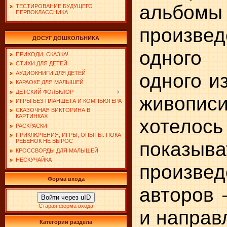
аль
ТЕСТИРОВАНИЕ БУДУЩЕГО
ПЕРВОКЛАССНИКА
произве
ДОСУГ ДОШКОЛЬНИКА
одного
ПРИХОДИ, СКАЗКА!
СТИХИ ДЛЯ ДЕТЕЙ
одного и
АУДИОКНИГИ ДЛЯ ДЕТЕЙ
КАРАОКЕ ДЛЯ МАЛЫШЕЙ
ДЕТСКИЙ ФОЛЬКЛОР
живопи
ИГРЫ БЕЗ ПЛАНШЕТА И КОМПЬЮТЕРА
СКАЗОЧНАЯ ВИКТОРИНА В
КАРТИНКАХ
хоте
РАСКРАСКИ
ПРИКЛЮЧЕНИЯ, ИГРЫ, ОПЫТЫ. ПОКА
показы
РЕБЕНОК НЕ ВЫРОС
КРОССВОРДЫ ДЛЯ МАЛЫШЕЙ
НЕСКУЧАЙКА
произве
Форма входа
авторов 
Войти через uID
Старая форма входа
и направ
Категории раздела