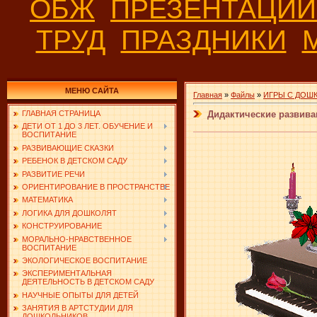
ОБЖ
ПРЕЗЕНТАЦИ
ТРУД
ПРАЗДНИКИ
МЕНЮ САЙТА
Главная
»
Файлы
»
ИГРЫ С ДОШ
Дидактические развива
ГЛАВНАЯ СТРАНИЦА
ДЕТИ ОТ 1 ДО 3 ЛЕТ. ОБУЧЕНИЕ И
ВОСПИТАНИЕ
РАЗВИВАЮЩИЕ СКАЗКИ
РЕБЕНОК В ДЕТСКОМ САДУ
РАЗВИТИЕ РЕЧИ
ОРИЕНТИРОВАНИЕ В ПРОСТРАНСТВЕ
МАТЕМАТИКА
ЛОГИКА ДЛЯ ДОШКОЛЯТ
КОНСТРУИРОВАНИЕ
МОРАЛЬНО-НРАВСТВЕННОЕ
ВОСПИТАНИЕ
ЭКОЛОГИЧЕСКОЕ ВОСПИТАНИЕ
ЭКСПЕРИМЕНТАЛЬНАЯ
ДЕЯТЕЛЬНОСТЬ В ДЕТСКОМ САДУ
НАУЧНЫЕ ОПЫТЫ ДЛЯ ДЕТЕЙ
ЗАНЯТИЯ В АРТСТУДИИ ДЛЯ
ДОШКОЛЬНИКОВ