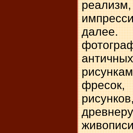
реализм,
импресс
далее. 
фотогра
антич
рисункам
фресок,
рисунков
древнеру
живописи