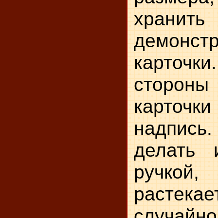
хра
демонстр
карточки
сторо
карточ
надпис
делать 
ручкой,
расте
случайно