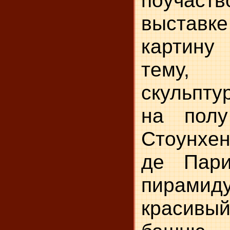
поучас
выставке
картин
тему,
скульпту
на полу
Стоунхен
де Пари
пирамид
красивы