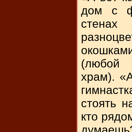
дом с ф
сте
разноцв
окошкам
(любой
храм). «
гимнастк
стоять н
кто рядом
думаешь