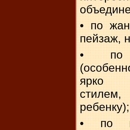
объедине
• по жан
пейзаж, 
• по 
(особен
ярко в
стилем
ребенку);
• по м