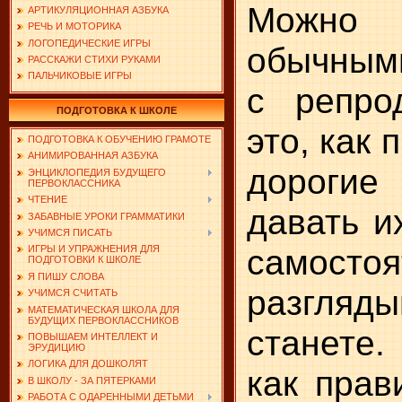
Можно п
АРТИКУЛЯЦИОННАЯ АЗБУКА
РЕЧЬ И МОТОРИКА
ЛОГОПЕДИЧЕСКИЕ ИГРЫ
обычным
РАССКАЖИ СТИХИ РУКАМИ
ПАЛЬЧИКОВЫЕ ИГРЫ
с репро
ПОДГОТОВКА К ШКОЛЕ
это, как 
ПОДГОТОВКА К ОБУЧЕНИЮ ГРАМОТЕ
АНИМИРОВАННАЯ АЗБУКА
дороги
ЭНЦИКЛОПЕДИЯ БУДУЩЕГО
ПЕРВОКЛАССНИКА
ЧТЕНИЕ
давать и
ЗАБАВНЫЕ УРОКИ ГРАММАТИКИ
УЧИМСЯ ПИСАТЬ
самостоя
ИГРЫ И УПРАЖНЕНИЯ ДЛЯ
ПОДГОТОВКИ К ШКОЛЕ
Я ПИШУ СЛОВА
разгляд
УЧИМСЯ СЧИТАТЬ
МАТЕМАТИЧЕСКАЯ ШКОЛА ДЛЯ
БУДУЩИХ ПЕРВОКЛАССНИКОВ
станете.
ПОВЫШАЕМ ИНТЕЛЛЕКТ И
ЭРУДИЦИЮ
ЛОГИКА ДЛЯ ДОШКОЛЯТ
как прав
В ШКОЛУ - ЗА ПЯТЕРКАМИ
РАБОТА С ОДАРЕННЫМИ ДЕТЬМИ