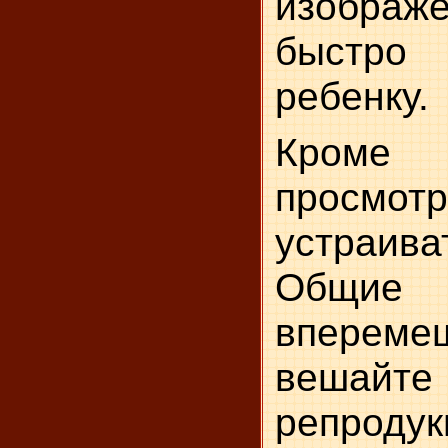
изобра
быстро
ребенку.
Кроме 
просмо
устраива
Общи
впереме
вешайт
репро