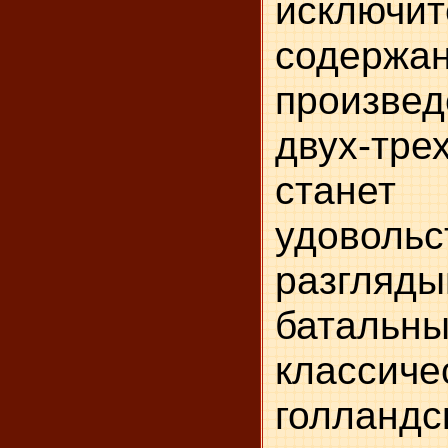
исключ
содержа
произвед
двух-т
ста
удовольс
разгляды
батальн
классиче
голландс