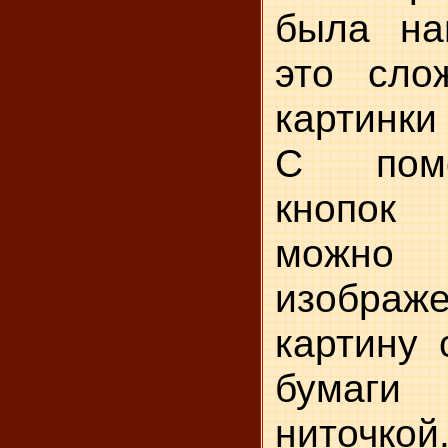
была на
это сло
картинки
С пом
кнопок
можно 
изображе
картину 
бумаги
ниточкой