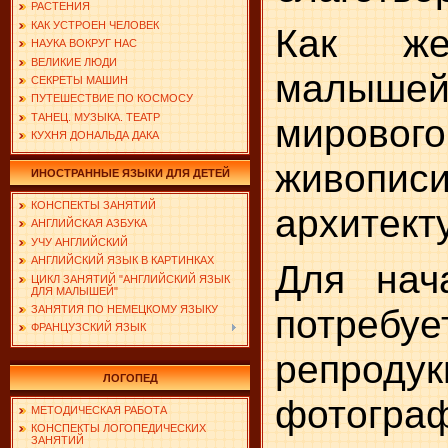
РАСТЕНИЯ
КАК УСТРОЕН ЧЕЛОВЕК
Как же
НАУКА ВОКРУГ НАС
ВЕЛИКИЕ ЛЮДИ
малышей
СЕКРЕТЫ МАШИН
ПУТЕШЕСТВИЕ ПО КОСМОСУ
ТАНЕЦ. МУЗЫКА. ТЕАТР
мировог
КУХНЯ ДОНАЛЬДА ДАКА
живописи
ИНОСТРАННЫЕ ЯЗЫКИ ДЛЯ ДЕТЕЙ
КОНСПЕКТЫ ЗАНЯТИЙ
архитект
АНГЛИЙСКАЯ АЗБУКА
УЧУ АНГЛИЙСКИЙ
АНГЛИЙСКИЙ ЯЗЫК В КАРТИНКАХ
Для нача
ЦИКЛ ЗАНЯТИЙ "АНГЛИЙСКИЙ ЯЗЫК
ДЛЯ МАЛЫШЕЙ"
потребуе
ЗАНЯТИЯ ПО НЕМЕЦКОМУ ЯЗЫКУ
ФРАНЦУЗСКИЙ ЯЗЫК
репро
ЛОГОПЕД
фотогра
МЕТОДИЧЕСКАЯ РАБОТА
КОНСПЕКТЫ ЛОГОПЕДИЧЕСКИХ
ЗАНЯТИЙ