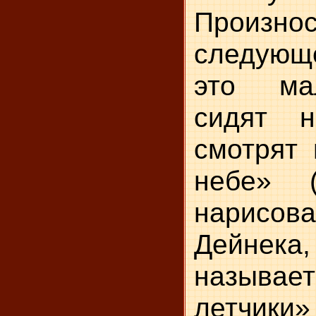
Произнос
следующ
это ма
сидят 
смотрят 
небе» (
нарисов
Дейн
называе
летчик