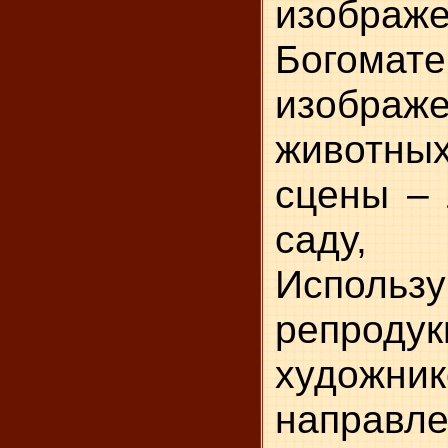
изображ
Богомате
изображ
животны
сцены – 
саду, 
Использу
репродук
художн
напра