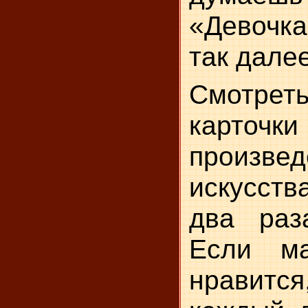
«Девочка
так далее
Смотрет
карт
произве
искусств
два раз
Если м
нравит