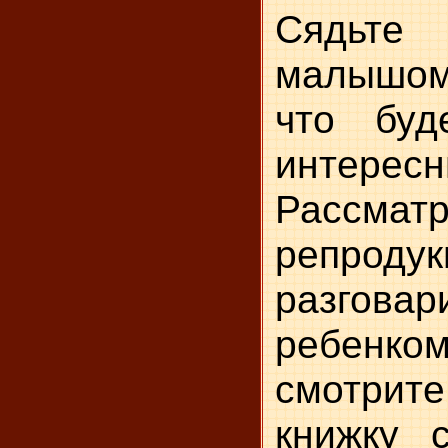
Сядьт
малышо
что буд
интересн
Рассмат
репродук
разгов
ребенко
смотри
книжку с