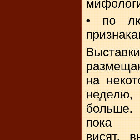
мифологи
• по л
признака
Выставк
размещаю
на некот
неделю
больше.
пока р
висят, 