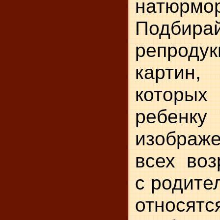
натюрмо
Подбира
репрод
картин,
которы
ребенку
изобра
всех воз
с родите
относ