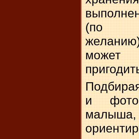
выполне
(по 
желанию)
мож
пригодит
Подбирая
и фото
малыша
ориентир