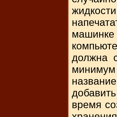
жидкос
напеч
машин
компьют
должна с
минимум 
названи
добавить
время со
хранен