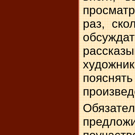
просматр
раз, ско
обсуждат
расск
худож
поясня
произвед
Обязател
предлож