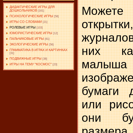
Можете 
ДИДАКТИЧЕСКИЕ ИГРЫ ДЛЯ
ДОШКОЛЬНИКОВ
[161]
ПСИХОЛОГИЧЕСКИЕ ИГРЫ
[58]
открытки
ИГРЫ СО СЛОВАМИ
[21]
РОЛЕВЫЕ ИГРЫ
[103]
журналов
ЮМОРИСТИЧЕСКИЕ ИГРЫ
[12]
ПАЛЬЧИКОВЫЕ ИГРЫ
[61]
ЭКОЛОГИЧЕСКИЕ ИГРЫ
[56]
них ка
ГРАММАТИКА В ИГРАХ И КАРТИНКАХ
[31]
ПОДВИЖНЫЕ ИГРЫ
[38]
малыша
ИГРЫ НА ТЕМУ "КОСМОС"
[23]
изображе
бумаги 
или рисо
они бу
размера,