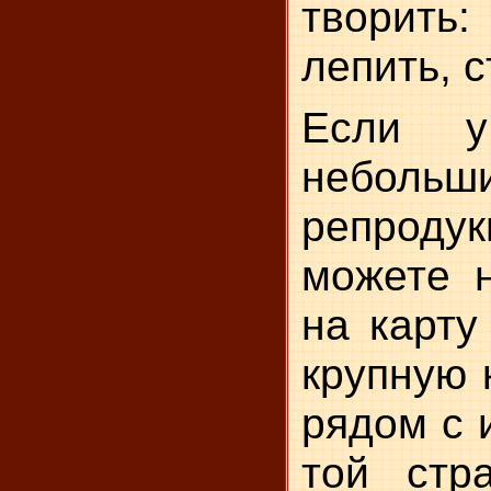
творить
лепить, с
Если у
небольш
репроду
можете н
на карту
крупную 
рядом с 
той стр