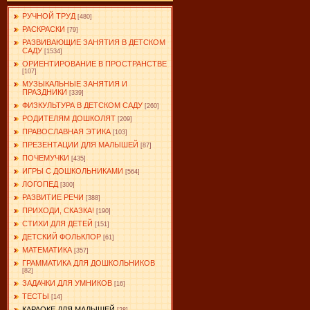
РУЧНОЙ ТРУД
[480]
РАСКРАСКИ
[79]
РАЗВИВАЮЩИЕ ЗАНЯТИЯ В ДЕТСКОМ
САДУ
[1534]
ОРИЕНТИРОВАНИЕ В ПРОСТРАНСТВЕ
[107]
МУЗЫКАЛЬНЫЕ ЗАНЯТИЯ И
ПРАЗДНИКИ
[339]
ФИЗКУЛЬТУРА В ДЕТСКОМ САДУ
[260]
РОДИТЕЛЯМ ДОШКОЛЯТ
[209]
ПРАВОСЛАВНАЯ ЭТИКА
[103]
ПРЕЗЕНТАЦИИ ДЛЯ МАЛЫШЕЙ
[87]
ПОЧЕМУЧКИ
[435]
ИГРЫ С ДОШКОЛЬНИКАМИ
[564]
ЛОГОПЕД
[300]
РАЗВИТИЕ РЕЧИ
[388]
ПРИХОДИ, СКАЗКА!
[190]
СТИХИ ДЛЯ ДЕТЕЙ
[151]
ДЕТСКИЙ ФОЛЬКЛОР
[61]
МАТЕМАТИКА
[357]
ГРАММАТИКА ДЛЯ ДОШКОЛЬНИКОВ
[82]
ЗАДАЧКИ ДЛЯ УМНИКОВ
[16]
ТЕСТЫ
[14]
КАРАОКЕ ДЛЯ МАЛЫШЕЙ