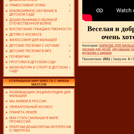
ПРАВОСЛАВАЯ ЭТИКА
ИНКЛЮЗИВНОЕ ОБУЧЕНИЕ В
ДЕТСКОМ САДУ
ДОШКОЛЬНИКАМ О ВЕЛИКОЙ
ОТЕЧЕСТВЕННОЙ ВОЙНЕ
Веселая и доб
ВОСПИТАНИЕ ГРАЖДАНСТВЕННОСТИ
ДЕТЯМ О КОСМОСЕ
очень хот
ФИЛОСОФИЯ ДЛЯ МАЛЫШЕЙ
Категория
:
КАРАОКЕ ДЛЯ МАЛЫ
ДЕТСКИЕ ПЕСЕНКИ С НОТАМИ
песенки для детей
,
обучающие пе
ДЕТСКИЕ ПЕСЕНКИ В MP3
мультики с караоке
ПОЧЕМУЧКИ
Просмотров
:
2551
|
Загрузок
:
0
|
ПРОГУЛКИ В ДЕТСКОМ САДУ
ФИЗКУЛЬТУРА И СПОРТ В ДЕТСКОМ
САДУ
ОТКРЫВАЕМ МИР ВМЕСТЕ С МИККИ
МАУСОМ
РАЗВИВАЮЩАЯ ЭНЦИКЛОПЕДИЯ ДЛЯ
МАЛЫШЕЙ
МЫ ЖИВЕМ В РОССИИ
УВЛЕКАТЕЛЬНЫЙ КОСМОС
ПЛАНЕТА ЗЕМЛЯ
КЕМ СТАТЬ? МАЛЫШИ В МИРЕ
ПРОФЕССИЙ
РЕБЯТАМ-ДОШКОЛЯТАМ ИНТЕРЕСНО
О ЗВЕРЯТАХ