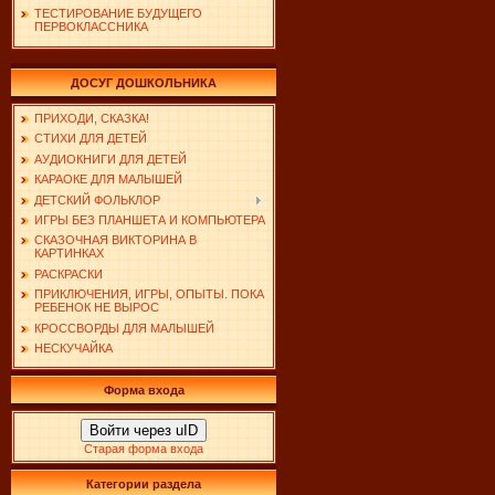
ТЕСТИРОВАНИЕ БУДУЩЕГО
ПЕРВОКЛАССНИКА
ДОСУГ ДОШКОЛЬНИКА
ПРИХОДИ, СКАЗКА!
СТИХИ ДЛЯ ДЕТЕЙ
АУДИОКНИГИ ДЛЯ ДЕТЕЙ
КАРАОКЕ ДЛЯ МАЛЫШЕЙ
ДЕТСКИЙ ФОЛЬКЛОР
ИГРЫ БЕЗ ПЛАНШЕТА И КОМПЬЮТЕРА
СКАЗОЧНАЯ ВИКТОРИНА В
КАРТИНКАХ
РАСКРАСКИ
ПРИКЛЮЧЕНИЯ, ИГРЫ, ОПЫТЫ. ПОКА
РЕБЕНОК НЕ ВЫРОС
КРОССВОРДЫ ДЛЯ МАЛЫШЕЙ
НЕСКУЧАЙКА
Форма входа
Войти через uID
Старая форма входа
Категории раздела