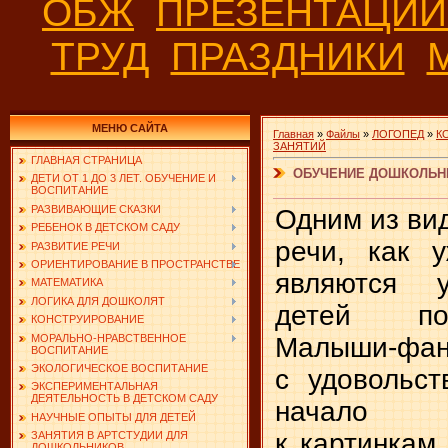
ОБЖ
ПРЕЗЕНТАЦИ
ТРУД
ПРАЗДНИКИ
МЕНЮ САЙТА
Главная
»
Файлы
»
ЛОГОПЕД
»
К
ЗАНЯТИЙ
ГЛАВНАЯ СТРАНИЦА
ОБУЧЕНИЕ ДОШКОЛЬН
ДЕТИ ОТ 1 ДО 3 ЛЕТ. ОБУЧЕНИЕ И
ВОСПИТАНИЕ
РАЗВИВАЮЩИЕ СКАЗКИ
Одним из ви
РЕБЕНОК В ДЕТСКОМ САДУ
речи, как 
РАЗВИТИЕ РЕЧИ
ОРИЕНТИРОВАНИЕ В ПРОСТРАНСТВЕ
являются у
МАТЕМАТИКА
ЛОГИКА ДЛЯ ДОШКОЛЯТ
детей по
КОНСТРУИРОВАНИЕ
МОРАЛЬНО-НРАВСТВЕННОЕ
Малыши-фан
ВОСПИТАНИЕ
ЭКОЛОГИЧЕСКОЕ ВОСПИТАНИЕ
с удовольс
ЭКСПЕРИМЕНТАЛЬНАЯ
ДЕЯТЕЛЬНОСТЬ В ДЕТСКОМ САДУ
начало
НАУЧНЫЕ ОПЫТЫ ДЛЯ ДЕТЕЙ
к картинкам,
ЗАНЯТИЯ В АРТСТУДИИ ДЛЯ
ДОШКОЛЬНИКОВ