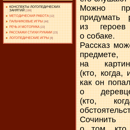
Можно пр
КОНСПЕКТЫ ЛОГОПЕДИЧЕСКИХ
ЗАНЯТИЙ
[199]
придумать 
МЕТОДИЧЕСКАЯ РАБОТА
[12]
ПАЛЬЧИКОВЫЕ ИГРЫ
[44]
из героев
РЕЧЬ И МОТОРИКА
[22]
РАССКАЖИ СТИХИ РУКАМИ
[15]
о собаке.
ЛОГОПЕДИЧЕСКИЕ ИГРЫ
[8]
Рассказ мож
предмете
на карти
(кто, когда,
как он попал
о деревц
(кто, ко
обстоятельс
Сочин
о том, кто