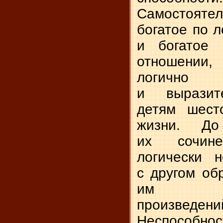
Самостояте
богатое по л
и богатое 
отношени
логично
и выразите
детям шесто
жизни. До
их сочин
логически 
с другом об
им худ
произведени
Неспособно