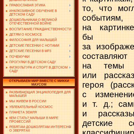
ПРАВОСЛАВАЯ ЭТИКА
то, что мог
ИНКЛЮЗИВНОЕ ОБУЧЕНИЕ В
ДЕТСКОМ САДУ
событиям
ДОШКОЛЬНИКАМ О ВЕЛИКОЙ
ОТЕЧЕСТВЕННОЙ ВОЙНЕ
на картинк
ВОСПИТАНИЕ ГРАЖДАНСТВЕННОСТИ
бы с
ДЕТЯМ О КОСМОСЕ
ФИЛОСОФИЯ ДЛЯ МАЛЫШЕЙ
за изображ
ДЕТСКИЕ ПЕСЕНКИ С НОТАМИ
ДЕТСКИЕ ПЕСЕНКИ В MP3
составляю
ПОЧЕМУЧКИ
ПРОГУЛКИ В ДЕТСКОМ САДУ
на темы з
ФИЗКУЛЬТУРА И СПОРТ В ДЕТСКОМ
САДУ
или расска
ОТКРЫВАЕМ МИР ВМЕСТЕ С МИККИ
героя (расс
МАУСОМ
с изменени
РАЗВИВАЮЩАЯ ЭНЦИКЛОПЕДИЯ ДЛЯ
МАЛЫШЕЙ
и т. д.; са
МЫ ЖИВЕМ В РОССИИ
УВЛЕКАТЕЛЬНЫЙ КОСМОС
и рассказы
ПЛАНЕТА ЗЕМЛЯ
КЕМ СТАТЬ? МАЛЫШИ В МИРЕ
детские с
ПРОФЕССИЙ
РЕБЯТАМ-ДОШКОЛЯТАМ ИНТЕРЕСНО
классифицир
О ЗВЕРЯТАХ