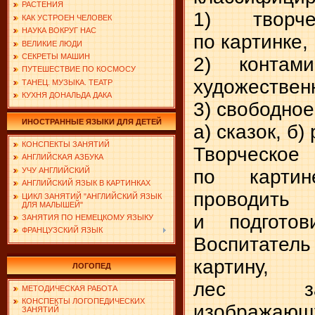
РАСТЕНИЯ
1) творче
КАК УСТРОЕН ЧЕЛОВЕК
НАУКА ВОКРУГ НАС
по картинке,
ВЕЛИКИЕ ЛЮДИ
СЕКРЕТЫ МАШИН
2) контам
ПУТЕШЕСТВИЕ ПО КОСМОСУ
художествен
ТАНЕЦ. МУЗЫКА. ТЕАТР
КУХНЯ ДОНАЛЬДА ДАКА
3) свободное
ИНОСТРАННЫЕ ЯЗЫКИ ДЛЯ ДЕТЕЙ
а) сказок, б)
КОНСПЕКТЫ ЗАНЯТИЙ
Творческ
АНГЛИЙСКАЯ АЗБУКА
по картин
УЧУ АНГЛИЙСКИЙ
АНГЛИЙСКИЙ ЯЗЫК В КАРТИНКАХ
проводи
ЦИКЛ ЗАНЯТИЙ "АНГЛИЙСКИЙ ЯЗЫК
ДЛЯ МАЛЫШЕЙ"
и подготов
ЗАНЯТИЯ ПО НЕМЕЦКОМУ ЯЗЫКУ
ФРАНЦУЗСКИЙ ЯЗЫК
Воспитатель
картину,
ЛОГОПЕД
лес за
МЕТОДИЧЕСКАЯ РАБОТА
КОНСПЕКТЫ ЛОГОПЕДИЧЕСКИХ
изображаю
ЗАНЯТИЙ