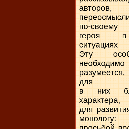
авторов
переосмысл
по-своему 
героя в 
ситуация
Эту особ
необходим
разумеетс
для в
в них бл
характе
для развити
монологу
просьбой вос