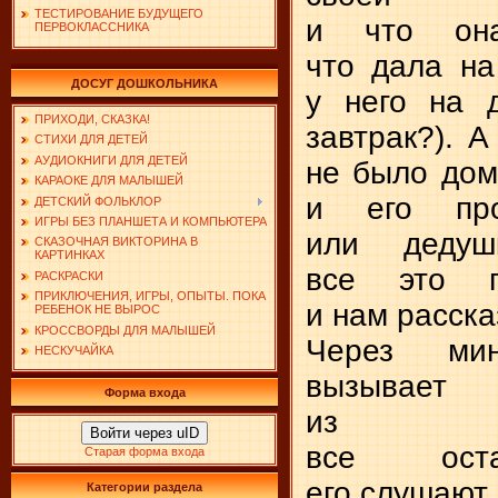
ТЕСТИРОВАНИЕ БУДУЩЕГО
и что она
ПЕРВОКЛАССНИКА
что дала на
ДОСУГ ДОШКОЛЬНИКА
у него на 
ПРИХОДИ, СКАЗКА!
завтрак?). 
СТИХИ ДЛЯ ДЕТЕЙ
АУДИОКНИГИ ДЛЯ ДЕТЕЙ
не было дома
КАРАОКЕ ДЛЯ МАЛЫШЕЙ
и его про
ДЕТСКИЙ ФОЛЬКЛОР
ИГРЫ БЕЗ ПЛАНШЕТА И КОМПЬЮТЕРА
или дедуш
СКАЗОЧНАЯ ВИКТОРИНА В
КАРТИНКАХ
все это п
РАСКРАСКИ
ПРИКЛЮЧЕНИЯ, ИГРЫ, ОПЫТЫ. ПОКА
и нам расска
РЕБЕНОК НЕ ВЫРОС
КРОССВОРДЫ ДЛЯ МАЛЫШЕЙ
Через мин
НЕСКУЧАЙКА
вызыва
Форма входа
из «со
Войти через uID
все оста
Старая форма входа
его слушают 
Категории раздела