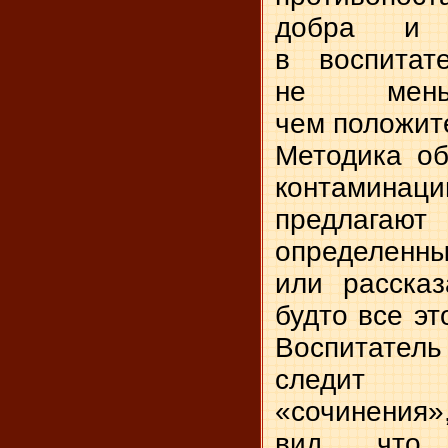
добра и 
в воспитат
не меньш
чем положит
Методика об
контаминаци
предлага
определенн
или рассказ
будто все эт
Воспитате
следит 
«сочине
вид, что