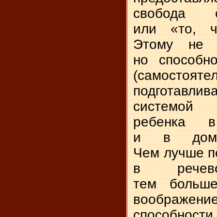
свобода с
или «то, ч
Этому не у
но способн
(самостояте
подготав
системой
ребенка 
и в дома
Чем лучше п
в речево
тем больше
воображен
способности.