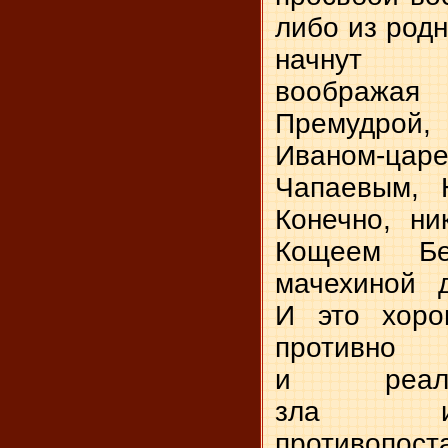
либо из родн
начнут ф
воображая
Премудрой,
Иваном-цар
Чапаевым, 
Конечно, ни
Кощеем Бе
мачехиной 
И это хоро
противно 
и реал
зла и 
противопос