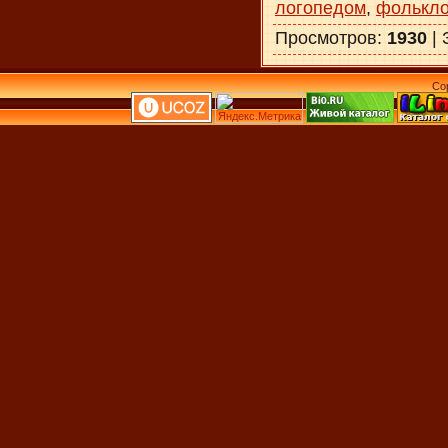
логопедом
,
фолькл
Просмотров
:
1930
|
Co