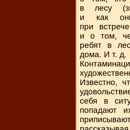
в лесу (з
и как он
при встреч
и о том, ч
ребят в лес
дома. И т. д.
Контамин
художествен
Известно, ч
удовольст
себя в сит
попадают и
приписывают
рассказыва