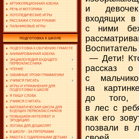
АРТИКУЛЯЦИОННАЯ АЗБУКА
и девоче
РЕЧЬ И МОТОРИКА
ЛОГОПЕДИЧЕСКИЕ ИГРЫ
входящих в 
РАССКАЖИ СТИХИ РУКАМИ
с ними беж
ПАЛЬЧИКОВЫЕ ИГРЫ
рассматрива
ПОДГОТОВКА К ШКОЛЕ
Воспитатель 
ПОДГОТОВКА К ОБУЧЕНИЮ ГРАМОТЕ
АНИМИРОВАННАЯ АЗБУКА
— Дети! Кт
ЭНЦИКЛОПЕДИЯ БУДУЩЕГО
ПЕРВОКЛАССНИКА
рассказ о
ЧТЕНИЕ
ЗАБАВНЫЕ УРОКИ ГРАММАТИКИ
с мальчико
УЧИМСЯ ПИСАТЬ
на картинк
ИГРЫ И УПРАЖНЕНИЯ ДЛЯ
ПОДГОТОВКИ К ШКОЛЕ
до того,
Я ПИШУ СЛОВА
УЧИМСЯ СЧИТАТЬ
в лес с реб
МАТЕМАТИЧЕСКАЯ ШКОЛА ДЛЯ
БУДУЩИХ ПЕРВОКЛАССНИКОВ
как его зову
ПОВЫШАЕМ ИНТЕЛЛЕКТ И
ЭРУДИЦИЮ
позвали в л
ЛОГИКА ДЛЯ ДОШКОЛЯТ
В ШКОЛУ - ЗА ПЯТЕРКАМИ
свое
РАБОТА С ОДАРЕННЫМИ ДЕТЬМИ