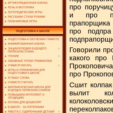
АРТИКУЛЯЦИОННАЯ АЗБУКА
про поручиц
РЕЧЬ И МОТОРИКА
ЛОГОПЕДИЧЕСКИЕ ИГРЫ
и про по
РАССКАЖИ СТИХИ РУКАМИ
прапорщика 
ПАЛЬЧИКОВЫЕ ИГРЫ
про подпра
ПОДГОТОВКА К ШКОЛЕ
подпрапорщи
ПОДГОТОВКА К ОБУЧЕНИЮ ГРАМОТЕ
АНИМИРОВАННАЯ АЗБУКА
Говорили пр
ЭНЦИКЛОПЕДИЯ БУДУЩЕГО
ПЕРВОКЛАССНИКА
какого про
ЧТЕНИЕ
ЗАБАВНЫЕ УРОКИ ГРАММАТИКИ
Прокоповича
УЧИМСЯ ПИСАТЬ
ИГРЫ И УПРАЖНЕНИЯ ДЛЯ
про Прокопов
ПОДГОТОВКИ К ШКОЛЕ
Я ПИШУ СЛОВА
УЧИМСЯ СЧИТАТЬ
Сшит колпак 
МАТЕМАТИЧЕСКАЯ ШКОЛА ДЛЯ
БУДУЩИХ ПЕРВОКЛАССНИКОВ
вылит ко
ПОВЫШАЕМ ИНТЕЛЛЕКТ И
ЭРУДИЦИЮ
колоколовс
ЛОГИКА ДЛЯ ДОШКОЛЯТ
переколпако
В ШКОЛУ - ЗА ПЯТЕРКАМИ
РАБОТА С ОДАРЕННЫМИ ДЕТЬМИ