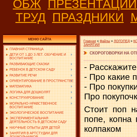
ОБЖ
ПРЕЗЕНТАЦИ
ТРУД
ПРАЗДНИКИ
МЕНЮ САЙТА
Главная
»
Файлы
»
ЛОГОПЕД
»
К
ЗАНЯТИЙ
ГЛАВНАЯ СТРАНИЦА
СКОРОГОВОРКИ НА ОТ
ДЕТИ ОТ 1 ДО 3 ЛЕТ. ОБУЧЕНИЕ И
ВОСПИТАНИЕ
РАЗВИВАЮЩИЕ СКАЗКИ
- Расскажите
РЕБЕНОК В ДЕТСКОМ САДУ
- Про какие 
РАЗВИТИЕ РЕЧИ
ОРИЕНТИРОВАНИЕ В ПРОСТРАНСТВЕ
- Про покупки
МАТЕМАТИКА
ЛОГИКА ДЛЯ ДОШКОЛЯТ
Про покупочк
КОНСТРУИРОВАНИЕ
МОРАЛЬНО-НРАВСТВЕННОЕ
Стоит поп н
ВОСПИТАНИЕ
ЭКОЛОГИЧЕСКОЕ ВОСПИТАНИЕ
попе, копна 
ЭКСПЕРИМЕНТАЛЬНАЯ
ДЕЯТЕЛЬНОСТЬ В ДЕТСКОМ САДУ
колпаком
НАУЧНЫЕ ОПЫТЫ ДЛЯ ДЕТЕЙ
ЗАНЯТИЯ В АРТСТУДИИ ДЛЯ
ДОШКОЛЬНИКОВ