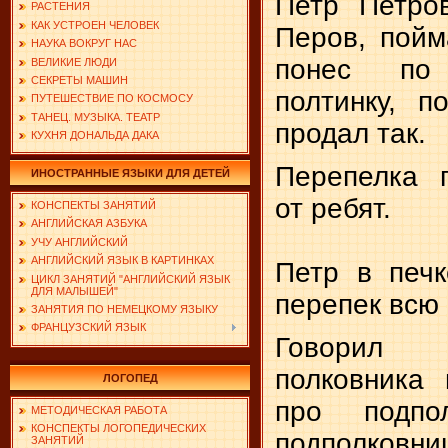
Петр Петро
РАСТЕНИЯ
КАК УСТРОЕН ЧЕЛОВЕК
Перов, пойм
НАУКА ВОКРУГ НАС
понес по
ВЕЛИКИЕ ЛЮДИ
СЕКРЕТЫ МАШИН
полтинку, п
ПУТЕШЕСТВИЕ ПО КОСМОСУ
ТАНЕЦ. МУЗЫКА. ТЕАТР
продал так.
КУХНЯ ДОНАЛЬДА ДАКА
Перепелка 
ИНОСТРАННЫЕ ЯЗЫКИ ДЛЯ ДЕТЕЙ
от ребят.
КОНСПЕКТЫ ЗАНЯТИЙ
АНГЛИЙСКАЯ АЗБУКА
УЧУ АНГЛИЙСКИЙ
АНГЛИЙСКИЙ ЯЗЫК В КАРТИНКАХ
Петр в печк
ЦИКЛ ЗАНЯТИЙ "АНГЛИЙСКИЙ ЯЗЫК
ДЛЯ МАЛЫШЕЙ"
перепек всю 
ЗАНЯТИЯ ПО НЕМЕЦКОМУ ЯЗЫКУ
ФРАНЦУЗСКИЙ ЯЗЫК
Говорил 
полковника 
ЛОГОПЕД
про подпо
МЕТОДИЧЕСКАЯ РАБОТА
КОНСПЕКТЫ ЛОГОПЕДИЧЕСКИХ
подполковни
ЗАНЯТИЙ