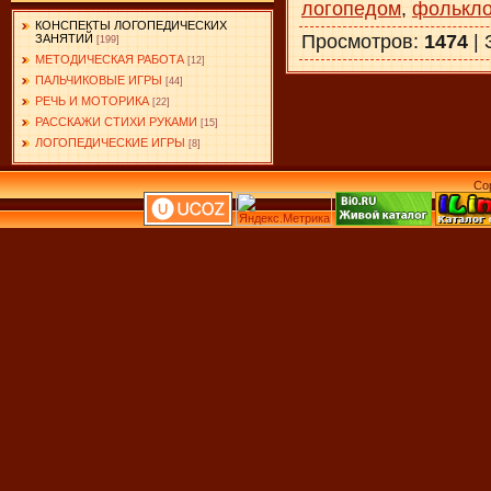
логопедом
,
фолькл
КОНСПЕКТЫ ЛОГОПЕДИЧЕСКИХ
Просмотров
:
1474
|
ЗАНЯТИЙ
[199]
МЕТОДИЧЕСКАЯ РАБОТА
[12]
ПАЛЬЧИКОВЫЕ ИГРЫ
[44]
РЕЧЬ И МОТОРИКА
[22]
РАССКАЖИ СТИХИ РУКАМИ
[15]
ЛОГОПЕДИЧЕСКИЕ ИГРЫ
[8]
Co