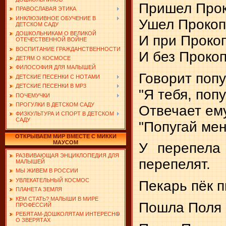
Пришел Проко
ПРАВОСЛАВАЯ ЭТИКА
ИНКЛЮЗИВНОЕ ОБУЧЕНИЕ В
Ушел Прокоп 
ДЕТСКОМ САДУ
ДОШКОЛЬНИКАМ О ВЕЛИКОЙ
И при Прокоп
ОТЕЧЕСТВЕННОЙ ВОЙНЕ
ВОСПИТАНИЕ ГРАЖДАНСТВЕННОСТИ
И без Прокоп
ДЕТЯМ О КОСМОСЕ
ФИЛОСОФИЯ ДЛЯ МАЛЫШЕЙ
Говорит попу
ДЕТСКИЕ ПЕСЕНКИ С НОТАМИ
ДЕТСКИЕ ПЕСЕНКИ В MP3
"Я тебя, попу
ПОЧЕМУЧКИ
ПРОГУЛКИ В ДЕТСКОМ САДУ
Отвечает ему
ФИЗКУЛЬТУРА И СПОРТ В ДЕТСКОМ
САДУ
"Попугай мен
ОТКРЫВАЕМ МИР ВМЕСТЕ С МИККИ
МАУСОМ
У перепела
РАЗВИВАЮЩАЯ ЭНЦИКЛОПЕДИЯ ДЛЯ
перепелят.
МАЛЫШЕЙ
МЫ ЖИВЕМ В РОССИИ
УВЛЕКАТЕЛЬНЫЙ КОСМОС
Пекарь пёк п
ПЛАНЕТА ЗЕМЛЯ
КЕМ СТАТЬ? МАЛЫШИ В МИРЕ
Пошла Поля 
ПРОФЕССИЙ
РЕБЯТАМ-ДОШКОЛЯТАМ ИНТЕРЕСНО
О ЗВЕРЯТАХ