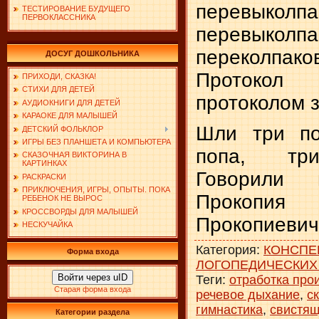
перевыколпа
ТЕСТИРОВАНИЕ БУДУЩЕГО
ПЕРВОКЛАССНИКА
перевыколпа
переколпако
ДОСУГ ДОШКОЛЬНИКА
Протокол
ПРИХОДИ, СКАЗКА!
СТИХИ ДЛЯ ДЕТЕЙ
протоколом 
АУДИОКНИГИ ДЛЯ ДЕТЕЙ
КАРАОКЕ ДЛЯ МАЛЫШЕЙ
Шли три по
ДЕТСКИЙ ФОЛЬКЛОР
ИГРЫ БЕЗ ПЛАНШЕТА И КОМПЬЮТЕРА
попа, три
СКАЗОЧНАЯ ВИКТОРИНА В
КАРТИНКАХ
Говорили
РАСКРАСКИ
ПРИКЛЮЧЕНИЯ, ИГРЫ, ОПЫТЫ. ПОКА
Прокопи
РЕБЕНОК НЕ ВЫРОС
КРОССВОРДЫ ДЛЯ МАЛЫШЕЙ
Прокопиевич
НЕСКУЧАЙКА
Категория
:
КОНСПЕ
Форма входа
ЛОГОПЕДИЧЕСКИХ
Войти через uID
Теги
:
отработка про
Старая форма входа
речевое дыхание
,
с
гимнастика
,
свистящ
Категории раздела