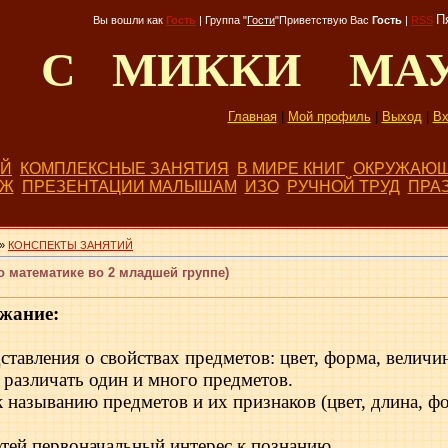
П
Вы вошли как
Гость
|
Группа
"
Гости
"
Приветствую Вас
Гость
|
RSS
Д С МИККИ МА
Главная
|
Мой профиль
|
Выход
|
Вх
ЕЙ
КОМПЛЕКСНЫЕ ЗАНЯТИЯ
В МИРЕ КНИГ
ОКРУЖАЮЩ
БЖ
ПРЕЗЕНТАЦИИ МАЛЫШАМ
ИЗО
РУЧНОЙ ТРУД
ПРА
»
КОНСПЕКТЫ ЗАНЯТИЙ
о математике во 2 младшей группе)
жание:
тавления о свойствах предметов: цвет, форма, величин
 различать один и много предметов.
к называнию предметов и их признаков (цвет, длина, фо
тей первоначаль­ный интерес к познанию.