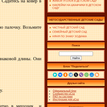
 Садитесь на ковер в
ЖИВОЙ УГОЛОК В ДЕТСКОМ САДУ
НАКЛЕЙКИ НА ШКАФЧИКИ В ДЕТСКОМ
САДУ
НЕГОСУДАРСТВЕННЫЕ ДЕТСКИЕ САДЫ
ую палочку. Возьмите
ЧАСТНЫЙ ДЕТСКИЙ САД
СЕМЕЙНЫЙ ДЕТСКИЙ САД
НЯНЯ ПО ЗНАКУ ЗОДИАКА
Поиск
инаковой длины. Они
Блок "Поделиться"
Друзья сайта
у.
Официальный блог
Сообщество uCoz
FAQ по системе
Инструкции для uCoz
ратно в мешочек
и