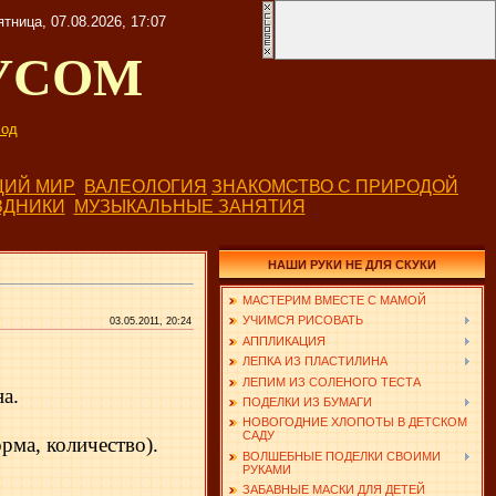
ятница, 07.08.2026, 17:07
УСОМ
од
ИЙ МИР
ВАЛЕОЛОГИЯ
ЗНАКОМСТВО С ПРИРОДОЙ
ЗДНИКИ
МУЗЫКАЛЬНЫЕ ЗАНЯТИЯ
НАШИ РУКИ НЕ ДЛЯ СКУКИ
МАСТЕРИМ ВМЕСТЕ С МАМОЙ
УЧИМСЯ РИСОВАТЬ
03.05.2011, 20:24
АППЛИКАЦИЯ
ЛЕПКА ИЗ ПЛАСТИЛИНА
ЛЕПИМ ИЗ СОЛЕНОГО ТЕСТА
а.
ПОДЕЛКИ ИЗ БУМАГИ
НОВОГОДНИЕ ХЛОПОТЫ В ДЕТСКОМ
САДУ
рма, количество).
ВОЛШЕБНЫЕ ПОДЕЛКИ СВОИМИ
РУКАМИ
ЗАБАВНЫЕ МАСКИ ДЛЯ ДЕТЕЙ