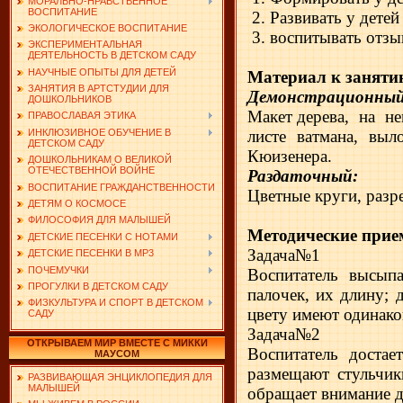
МОРАЛЬНО-НРАВСТВЕННОЕ
ВОСПИТАНИЕ
2. Развивать у дете
ЭКОЛОГИЧЕСКОЕ ВОСПИТАНИЕ
3. воспитывать отзы
ЭКСПЕРИМЕНТАЛЬНАЯ
ДЕЯТЕЛЬНОСТЬ В ДЕТСКОМ САДУ
НАУЧНЫЕ ОПЫТЫ ДЛЯ ДЕТЕЙ
Материал к заняти
ЗАНЯТИЯ В АРТСТУДИИ ДЛЯ
Демонстрационный
ДОШКОЛЬНИКОВ
Макет дерева,
на
не
ПРАВОСЛАВАЯ ЭТИКА
листе ватмана, выл
ИНКЛЮЗИВНОЕ ОБУЧЕНИЕ В
ДЕТСКОМ САДУ
Кюизенера.
ДОШКОЛЬНИКАМ О ВЕЛИКОЙ
ОТЕЧЕСТВЕННОЙ ВОЙНЕ
Раздаточный:
ВОСПИТАНИЕ ГРАЖДАНСТВЕННОСТИ
Цветные круги, разре
ДЕТЯМ О КОСМОСЕ
ФИЛОСОФИЯ ДЛЯ МАЛЫШЕЙ
Методические прие
ДЕТСКИЕ ПЕСЕНКИ С НОТАМИ
Задача№1
ДЕТСКИЕ ПЕСЕНКИ В MP3
ПОЧЕМУЧКИ
Воспитатель высыпа
ПРОГУЛКИ В ДЕТСКОМ САДУ
палочек, их длину; 
ФИЗКУЛЬТУРА И СПОРТ В ДЕТСКОМ
цвету имеют одинако
САДУ
Задача№2
ОТКРЫВАЕМ МИР ВМЕСТЕ С МИККИ
Воспитатель достае
МАУСОМ
размещают стульчик
РАЗВИВАЮЩАЯ ЭНЦИКЛОПЕДИЯ ДЛЯ
МАЛЫШЕЙ
обращает внимание де