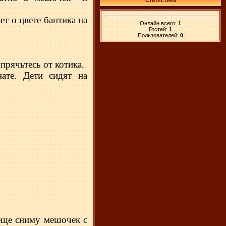
Статистика
т о цвете бантика на
Онлайн всего:
1
Гостей:
1
Пользователей:
0
прячьтесь от котика.
нате. Дети сидят на
 еще сниму мешочек с