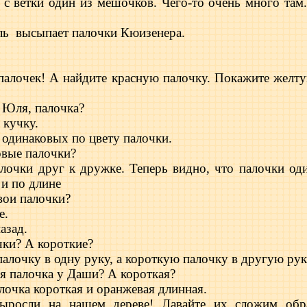
 с ветки один из мешочков. Чего-то очень много там.
ль
высыпает палочки Кюизенера.
палочек! А найдите красную палочку. Покажите желт
, Юля, палочка?
 кучку.
2 одинаковых по цвету палочки.
овые палочки?
алочки друг к дружке. Теперь видно, что палочки од
 и по длине
твои палочки?
е.
азад.
чки? А короткие?
алочку в одну руку, а короткую палочку в другую рук
ая палочка у Даши? А короткая?
лочка короткая и оранжевая длинная.
выросли на нашем дереве! Давайте их сложим об