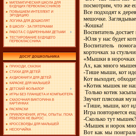
МАТЕМАТИЧЕСКАЯ ШКОЛА ДЛЯ
посмотрим, что же ещ
БУДУЩИХ ПЕРВОКЛАССНИКОВ
Все подходят к дере
ПОВЫШАЕМ ИНТЕЛЛЕКТ И
ЭРУДИЦИЮ
мешочке. Заглядывает
ЛОГИКА ДЛЯ ДОШКОЛЯТ
-Кошка!
В ШКОЛУ - ЗА ПЯТЕРКАМИ
Воспитатель достает 
РАБОТА С ОДАРЕННЫМИ ДЕТЬМИ
-Юля у нас будет кот
ТЕСТИРОВАНИЕ БУДУЩЕГО
ПЕРВОКЛАССНИКА
Воспитатель помога
корточках за стульч
ДОСУГ ДОШКОЛЬНИКА
«Мышки в норочках си
Ах, как много мышек
ПРИХОДИ, СКАЗКА!
-Тише мыши, кот иде
СТИХИ ДЛЯ ДЕТЕЙ
Кот выходит, обходи
АУДИОКНИГИ ДЛЯ ДЕТЕЙ
КАРАОКЕ ДЛЯ МАЛЫШЕЙ
«Котик мышек не наш
ДЕТСКИЙ ФОЛЬКЛОР
Только котик засып
ИГРЫ БЕЗ ПЛАНШЕТА И КОМПЬЮТЕРА
Звучит плясовая му
СКАЗОЧНАЯ ВИКТОРИНА В
КАРТИНКАХ
«Тише, мыши, кот ид
РАСКРАСКИ
Игра повторяется еще
ПРИКЛЮЧЕНИЯ, ИГРЫ, ОПЫТЫ. ПОКА
-Сколько тут мышек?
РЕБЕНОК НЕ ВЫРОС
КРОССВОРДЫ ДЛЯ МАЛЫШЕЙ
-Мышек и норок мног
НЕСКУЧАЙКА
Вот как мы поиграли