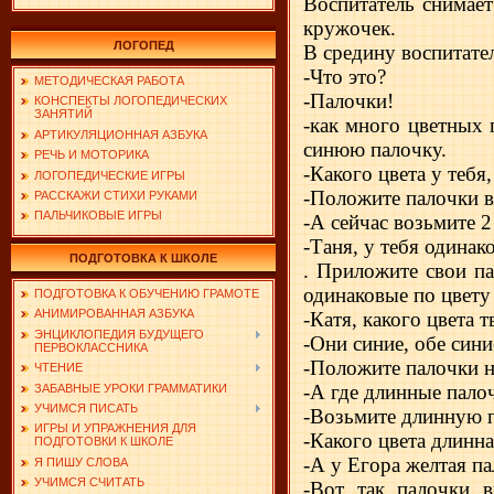
Воспитатель снимает
кружочек.
ЛОГОПЕД
В средину воспитате
-Что это?
МЕТОДИЧЕСКАЯ РАБОТА
-Палочки!
КОНСПЕКТЫ ЛОГОПЕДИЧЕСКИХ
ЗАНЯТИЙ
-как много цветных 
АРТИКУЛЯЦИОННАЯ АЗБУКА
синюю палочку.
РЕЧЬ И МОТОРИКА
-Какого цвета у тебя
ЛОГОПЕДИЧЕСКИЕ ИГРЫ
-Положите палочки в
РАССКАЖИ СТИХИ РУКАМИ
ПАЛЬЧИКОВЫЕ ИГРЫ
-А сейчас возьмите 
-Таня, у тебя одинак
ПОДГОТОВКА К ШКОЛЕ
. Приложите свои п
одинаковые по цвету
ПОДГОТОВКА К ОБУЧЕНИЮ ГРАМОТЕ
АНИМИРОВАННАЯ АЗБУКА
-Катя, какого цвета 
ЭНЦИКЛОПЕДИЯ БУДУЩЕГО
-Они синие, обе сини
ПЕРВОКЛАССНИКА
-Положите палочки н
ЧТЕНИЕ
-А где длинные пало
ЗАБАВНЫЕ УРОКИ ГРАММАТИКИ
УЧИМСЯ ПИСАТЬ
-Возьмите длинную п
ИГРЫ И УПРАЖНЕНИЯ ДЛЯ
-Какого цвета длинн
ПОДГОТОВКИ К ШКОЛЕ
-А у Егора желтая па
Я ПИШУ СЛОВА
УЧИМСЯ СЧИТАТЬ
-Вот так палочки 