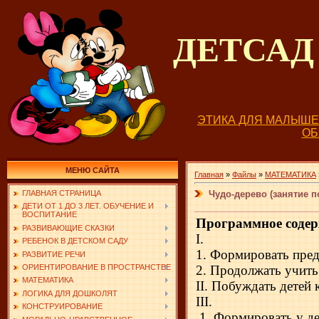
ДЕТСА
ЭТИКА ДЛЯ МАЛЫШ
О
МЕНЮ САЙТА
Главная
»
Файлы
»
МАТЕМАТИКА
Чудо-дерево (занятие п
ГЛАВНАЯ СТРАНИЦА
ДЕТИ ОТ 1 ДО 3 ЛЕТ. ОБУЧЕНИЕ И
ВОСПИТАНИЕ
Программное содер
РАЗВИВАЮЩИЕ СКАЗКИ
I.
РЕБЕНОК В ДЕТСКОМ САДУ
1. Формировать предс
РАЗВИТИЕ РЕЧИ
2. Продолжать учить
ОРИЕНТИРОВАНИЕ В ПРОСТРАНСТВЕ
МАТЕМАТИКА
II
. Побуждать детей 
ЛОГИКА ДЛЯ ДОШКОЛЯТ
III
.
КОНСТРУИРОВАНИЕ
1. Формировать у де