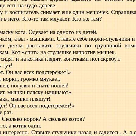
е есть на чудо-дереве.
ву и воспитатель снимает еще один мешочек. Спрашивае
 в него. Кто-то там мяукает. Кто же там?
маску кота. Одевает на одного из детей.
иком, а вы - мышками. Ставьте себе норки-стульчики и 
ет детям расставить стульчики по групповой ком
икам. Кот «спит» на стульчике напротив мышек.
дят и на котика глядят, коготками пол скребут.
 тут!
т. Он вас всех подстережет!»
т норки, громко мяукает.
ел, погулял и спать пошел!
ает, мышки пляску начинают»
зыка, мышки пляшут!
ет! Он вас всех подстережет!»
 раз.
 Сколько норок? А сколько котов?
о, а котик один.
 интересно. Ставьте стульчики назад и садитесь. А я