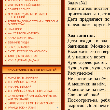
МЫ ЖИВЕМ В РОССИИ
Задача№1
УВЛЕКАТЕЛЬНЫЙ КОСМОС
Воспитатель достает
ПЛАНЕТА ЗЕМЛЯ
приготовлены цветны
КЕМ СТАТЬ? МАЛЫШИ В МИРЕ
ПРОФЕССИЙ
Дети предлагают по
РЕБЯТАМ-ДОШКОЛЯТАМ ИНТЕРЕСНО
тарелочки» - круги. 
О ЗВЕРЯТАХ
РАСТЕНИЯ
КАК УСТРОЕН ЧЕЛОВЕК
Ход занятия:
НАУКА ВОКРУГ НАС
Дети входят в зал
ВЕЛИКИЕ ЛЮДИ
бантиками.(Можно на
СЕКРЕТЫ МАШИН
Выложить его из вер
ПУТЕШЕСТВИЕ ПО КОСМОСУ
А у наших у ворот
ТАНЕЦ. МУЗЫКА. ТЕАТР
КУХНЯ ДОНАЛЬДА ДАКА
Чудо-дерево растёт.
Чудо, чудо, чудо, чу
ИНОСТРАННЫЕ ЯЗЫКИ ДЛЯ ДЕТЕЙ
Расчудесное!
Не листочки на нём,
КОНСПЕКТЫ ЗАНЯТИЙ
АНГЛИЙСКАЯ АЗБУКА
А мешочки на нём,
УЧУ АНГЛИЙСКИЙ
А мешочки на нём,
АНГЛИЙСКИЙ ЯЗЫК В КАРТИНКАХ
Словно яблоки!
ЦИКЛ ЗАНЯТИЙ "АНГЛИЙСКИЙ ЯЗЫК
ДЛЯ МАЛЫШЕЙ"
Посмотрите-ка, ребя
ЗАНЯТИЯ ПО НЕМЕЦКОМУ ЯЗЫКУ
выросло. Достанем и
ФРАНЦУЗСКИЙ ЯЗЫК