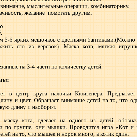
й внимание, мыслительные операции, комбинаторику.
вчивость, желание
помогать другим.
ю
.
м 5-6 ярких мешочков с цветными бантиками.(Можно 
ожить его из веревок). Маска кота, мягкая игрушк
занные на 3-4 части по количеству детей.
мы:
ет в центр круга палочки Кюизенера. Предлагает
длину и цвет. Обращает внимание детей на то, что о
вую длину и наоборот.
т маску кота, одевает на одного из детей, обозна
и по группе, они мышки. Проводится игра «Кот и
тей на то, что мышек и норок много, а котик один.