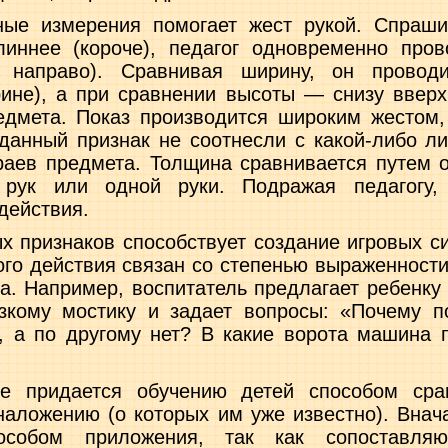
ные измерения помогает жест рукой. Спра­ши
линнее (короче), педагог одновременно пров
 направо). Сравнивая ширину, он провод
ине), а при сравнении высоты — снизу вверх
едмета. Показ производится широким же­стом
 данный признак не соот­несли с какой-либо л
раев предмета. Толщина сравнивается путем 
 рук или одной руки. Подражая педагогу, 
действия.
 признаков способствует создание игровых си
ного действия связан со степенью выраженности
ета. Например, воспитатель предлагает ребенку
зкому мостику и задает вопросы: «Почему п
 а по другому нет? В какие ворота машина п
е придается обучению детей способом срав
аложению (о которых им уже известно). Вна
особом при­ложения, так как сопоставля