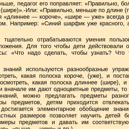
ньше, педагог его поправ­ляет: «Правильно, бо
(ши­ре)».-Или: «Правильно, меньше по длине (
я «длиннее — короче», «шире — уже» всегда 
гом. Например: «Синий шарфик уже красного,
 тщательно отрабатываются умения пользо­
ожения. Для того чтобы дети действовали о
сы: «Что надо сделать, чтобы узнать? Что
 знаний используются разнообразные упраж­
треть, какая полоска короче, (уже), и пост
посмотреть, какая полоска длиннее (шире), и
сли вначале им дают одноцветные предметы, то 
наний, можно предлагать предметы разног
ры предметов, детям при­ходится отвлекат
 достигается элементарное обобщение знани
растных размеров позволяет научить детей б
змеры предметов и давать им соответству
че», «выше — ниже» и др.).