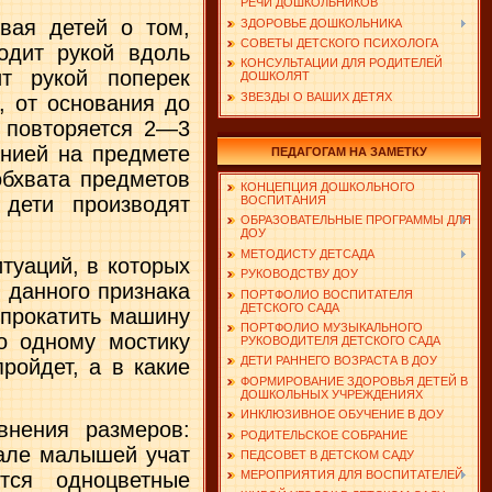
РЕЧИ ДОШКОЛЬНИКОВ
вая детей о том,
ЗДОРОВЬЕ ДОШКОЛЬНИКА
СОВЕТЫ ДЕТСКОГО ПСИХОЛОГА
одит рукой вдоль
КОНСУЛЬТАЦИИ ДЛЯ РОДИТЕЛЕЙ
ит рукой поперек
ДОШКОЛЯТ
ЗВЕЗДЫ О ВАШИХ ДЕТЯХ
, от основания до
, повторяется 2—3
инией на предмете
ПЕДАГОГАМ НА ЗАМЕТКУ
обхвата предметов
КОНЦЕПЦИЯ ДОШКОЛЬНОГО
дети произ­водят
ВОСПИТАНИЯ
ОБРАЗОВАТЕЛЬНЫЕ ПРОГРАММЫ ДЛЯ
ДОУ
МЕТОДИСТУ ДЕТСАДА
туаций, в которых
РУКОВОДСТВУ ДОУ
 данного признака
ПОРТФОЛИО ВОСПИТАТЕЛЯ
ДЕТСКОГО САДА
 прокатить машину
ПОРТФОЛИО МУЗЫКАЛЬНОГО
о одному мостику
РУКОВОДИТЕЛЯ ДЕТСКОГО САДА
ДЕТИ РАННЕГО ВОЗРАСТА В ДОУ
ройдет, а в какие
ФОРМИРОВАНИЕ ЗДОРОВЬЯ ДЕТЕЙ В
ДОШКОЛЬНЫХ УЧРЕЖДЕНИЯХ
ИНКЛЮЗИВНОЕ ОБУЧЕНИЕ В ДОУ
­нения размеров:
РОДИТЕЛЬСКОЕ СОБРАНИЕ
чале малышей учат
ПЕДСОВЕТ В ДЕТСКОМ САДУ
ются одноцветные
МЕРОПРИЯТИЯ ДЛЯ ВОСПИТАТЕЛЕЙ