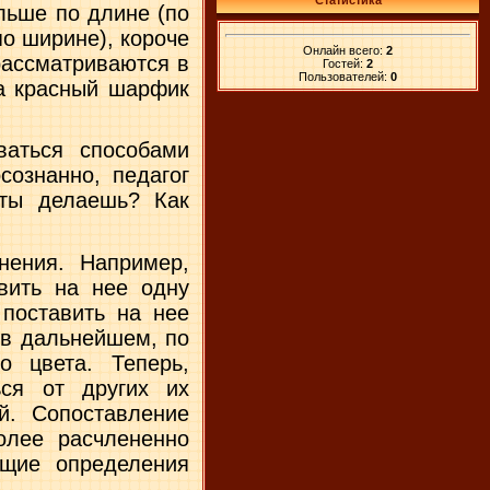
Статистика
льше по длине (по
по ширине), короче
Онлайн всего:
2
рассматриваются в
Гостей:
2
Пользователей:
0
 а красный шарфик
ваться способами
сознанно, педагог
 ты делаешь? Как
нения. Например,
авить на нее одну
 поставить на нее
в даль­нейшем, по
о цвета. Теперь,
ься от других их
й. Сопоставление
олее расчлененно
ющие определения