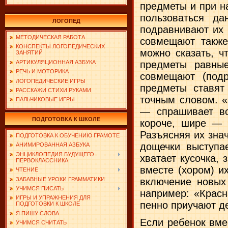
предметы и при н
пользоваться да
ЛОГОПЕД
подравнивают их 
МЕТОДИЧЕСКАЯ РАБОТА
совмещают также
КОНСПЕКТЫ ЛОГОПЕДИЧЕСКИХ
можно сказать, ч
ЗАНЯТИЙ
АРТИКУЛЯЦИОННАЯ АЗБУКА
предметы равны
РЕЧЬ И МОТОРИКА
совмещают (подр
ЛОГОПЕДИЧЕСКИЕ ИГРЫ
предметы ставят
РАССКАЖИ СТИХИ РУКАМИ
точным словом. «
ПАЛЬЧИКОВЫЕ ИГРЫ
— спра­шивает в
ПОДГОТОВКА К ШКОЛЕ
короче, шире — 
Разъясняя их знач
ПОДГОТОВКА К ОБУЧЕНИЮ ГРАМОТЕ
дощечки выступае
АНИМИРОВАННАЯ АЗБУКА
ЭНЦИКЛОПЕДИЯ БУДУЩЕГО
хватает кусочка, 
ПЕРВОКЛАССНИКА
вместе (хором) и
ЧТЕНИЕ
ЗАБАВНЫЕ УРОКИ ГРАММАТИКИ
включение новых 
УЧИМСЯ ПИСАТЬ
например: «Крас­
ИГРЫ И УПРАЖНЕНИЯ ДЛЯ
пенно приучают д
ПОДГОТОВКИ К ШКОЛЕ
Я ПИШУ СЛОВА
Если ребенок вме
УЧИМСЯ СЧИТАТЬ