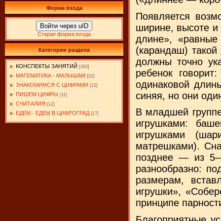
Форма входа
Появляется возм
ширине, высоте и
Войти через uID
Старая форма входа
длине», «равные
(каран­даш) тако
Категории раздела
должны точно ука
КОНСПЕКТЫ ЗАНЯТИЙ
[283]
ребенок говорит:
МАТЕМАТИКА - МАЛЫШАМ
[22]
одинаковой длины
ЗНАКОМИМСЯ С ЦИФРАМИ
[12]
синяя, но они оди
ПИШЕМ ЦИФРЫ
[11]
СЧИТАЛИЯ
[12]
В младшей группе
ЕДЕМ - ЕДЕМ В ЦИФРОГРАД
[17]
игрушками: баш
игрушками (шари
матреш­ками). Сн
позднее — из 5—
разнообразно: п
размерам, встав
игрушки», «Собер
принципе парности
Благоприятные ус