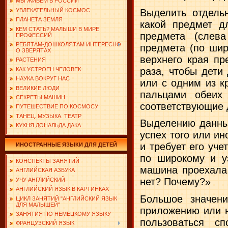
МЫ ЖИВЕМ В РОССИИ
Выделить отдель
УВЛЕКАТЕЛЬНЫЙ КОСМОС
ПЛАНЕТА ЗЕМЛЯ
какой предмет д
КЕМ СТАТЬ? МАЛЫШИ В МИРЕ
предмета (слева
ПРОФЕССИЙ
РЕБЯТАМ-ДОШКОЛЯТАМ ИНТЕРЕСНО
предмета (по шир
О ЗВЕРЯТАХ
верхнего края пр
РАСТЕНИЯ
раза, чтобы дети
КАК УСТРОЕН ЧЕЛОВЕК
НАУКА ВОКРУГ НАС
или с одним из к
ВЕЛИКИЕ ЛЮДИ
паль­цами обеих
СЕКРЕТЫ МАШИН
соответствующие 
ПУТЕШЕСТВИЕ ПО КОСМОСУ
ТАНЕЦ. МУЗЫКА. ТЕАТР
Выделению данных
КУХНЯ ДОНАЛЬДА ДАКА
успех того или и
и требует его уч
ИНОСТРАННЫЕ ЯЗЫКИ ДЛЯ ДЕТЕЙ
по широкому и у
КОНСПЕКТЫ ЗАНЯТИЙ
машина проехала,
АНГЛИЙСКАЯ АЗБУКА
нет? Почему?»
УЧУ АНГЛИЙСКИЙ
АНГЛИЙСКИЙ ЯЗЫК В КАРТИНКАХ
Большое значени
ЦИКЛ ЗАНЯТИЙ "АНГЛИЙСКИЙ ЯЗЫК
ДЛЯ МАЛЫШЕЙ"
приложению или н
ЗАНЯТИЯ ПО НЕМЕЦКОМУ ЯЗЫКУ
пользоваться сп
ФРАНЦУЗСКИЙ ЯЗЫК