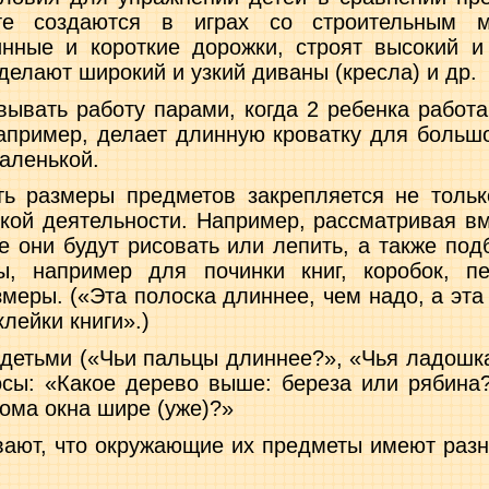
е создаются в играх со строительным м
ные и корот­кие дорожки, строят высокий и
, делают широкий и узкий диваны (кресла) и др.
вывать работу парами, когда 2 ребенка работ
например, делает длин­ную кроватку для большо
­ленькой.
ь размеры предметов закрепляется не тольк
ской деятельности. Например, рассматривая 
е они будут рисовать или лепить, а также по
, например для починки книг, коробок, пе
меры. («Эта полоска длиннее, чем надо, а эта
лейки книги».)
 детьми («Чьи пальцы длиннее?», «Чья ладошка
осы: «Какое дерево выше: береза или рябина
дома окна шире (уже)?»
вают, что окружающие их предметы имеют разн