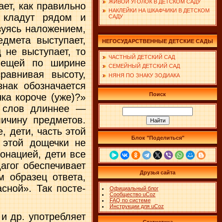
ЖИВОЙ УГОЛОК В ДЕТСКОМ САДУ
т, как правиль­но
НАКЛЕЙКИ НА ШКАФЧИКИ В ДЕТСКОМ
 кла­дут рядом и
САДУ
зуясь наложением,
дмета выступает,
НЕГОСУДАРСТВЕННЫЕ ДЕТСКИЕ САДЫ
 не выступает, то
ЧАСТНЫЙ ДЕТСКИЙ САД
вещей по ширине
СЕМЕЙНЫЙ ДЕТСКИЙ САД
равнивая высоту,
НЯНЯ ПО ЗНАКУ ЗОДИАКА
нак обозначается
Поиск
ка короче (уже)?»
 слов длин­нее —
ичину предметов.
, дети, часть этой
Блок "Поделиться"
у этой дощечки не
она­цией, дети все
агог обеспечивает
Друзья сайта
м образец ответа,
сной». Так посте­
Официальный блог
Сообщество uCoz
FAQ по системе
Инструкции для uCoz
и др. употребляет