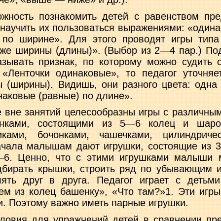
ожность познакомить детей с равенством пре
 научить их пользоваться выражениями: «одина
 по ши­рине». Для этого проводят игры типа
й же ширины (длины)». (Выбор из 2—4 пар.) Под
зывать признак, по которому можно судить 
 «Ленточки одинаковые», то педагог уточняе
 (ширины). Видишь, они разного цвета: одна 
наковые (равные) по длине».
 вне занятий целесообразны игры с различны
енками, состоящими из 5—6 колец и шаро
ками, бочонками, чашечками, цилиндриче
ачала малышам дают игрушки, состоящие из 
6. Ценно, что с этими игрушками малыши м
одбирать крышки, строить ряд по убывающим 
­лять друг в друга. Педагог играет с детьм
ем из колец башенку», «Что там?»1. Эти игр
. Поэтому важно иметь пар­ные игрушки.
ловия для упражнений детей в сравнении пр