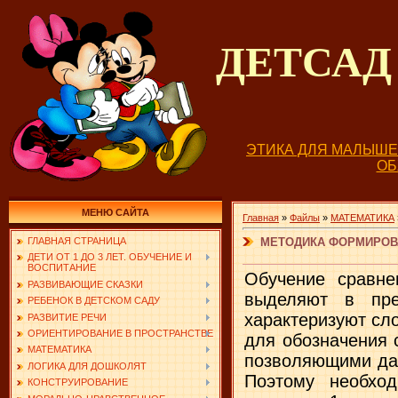
ДЕТСА
ЭТИКА ДЛЯ МАЛЫШ
О
МЕНЮ САЙТА
Главная
»
Файлы
»
МАТЕМАТИКА
МЕТОДИКА ФОРМИРОВА
ГЛАВНАЯ СТРАНИЦА
ДЕТИ ОТ 1 ДО 3 ЛЕТ. ОБУЧЕНИЕ И
ВОСПИТАНИЕ
Обучение сравне
РАЗВИВАЮЩИЕ СКАЗКИ
выделяют в пре
РЕБЕНОК В ДЕТСКОМ САДУ
характеризуют сл
РАЗВИТИЕ РЕЧИ
ОРИЕНТИРОВАНИЕ В ПРОСТРАНСТВЕ
для обозначения 
МАТЕМАТИКА
позволяющими дат
ЛОГИКА ДЛЯ ДОШКОЛЯТ
Поэтому необход
КОНСТРУИРОВАНИЕ