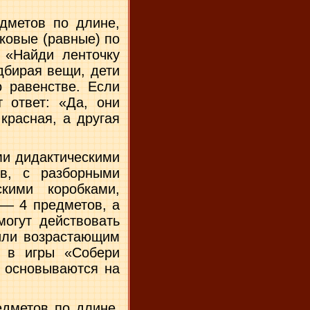
дметов по длине,
ковые (равные) по
 «Найди ленточку
би­рая вещи, дети
о равенстве. Если
т ответ: «Да, они
красная, а другая
ми дидактическими
в, с разборными
скими коробками,
3— 4 предметов, а
огут действовать
или возрастающим
и в игры «Собери
ы основываются на
едметов по длине,