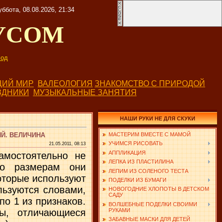
уббота, 08.08.2026, 21:34
УСОМ
од
ИЙ МИР
ВАЛЕОЛОГИЯ
ЗНАКОМСТВО С ПРИРОДОЙ
ЗДНИКИ
МУЗЫКАЛЬНЫЕ ЗАНЯТИЯ
НАШИ РУКИ НЕ ДЛЯ СКУКИ
Й. ВЕЛИЧИНА
МАСТЕРИМ ВМЕСТЕ С МАМОЙ
УЧИМСЯ РИСОВАТЬ
21.05.2011, 08:13
АППЛИКАЦИЯ
­мостоятельно не
ЛЕПКА ИЗ ПЛАСТИЛИНА
по размерам они
ЛЕПИМ ИЗ СОЛЕНОГО ТЕСТА
оторые используют
ПОДЕЛКИ ИЗ БУМАГИ
льзуются словами,
НОВОГОДНИЕ ХЛОПОТЫ В ДЕТСКОМ
САДУ
о 1 из признаков.
ВОЛШЕБНЫЕ ПОДЕЛКИ СВОИМИ
ты, отличающиеся
РУКАМИ
ЗАБАВНЫЕ МАСКИ ДЛЯ ДЕТЕЙ