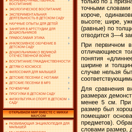
только по 1 призн
МОРАЛЬНО-НРАВСТВЕННОЕ
ВОСПИТАНИЕ
точными словами 
ЭКОЛОГИЧЕСКОЕ ВОСПИТАНИЕ
короче, одинако
ЭКСПЕРИМЕНТАЛЬНАЯ
ДЕЯТЕЛЬНОСТЬ В ДЕТСКОМ САДУ
высоте; шире, уж
НАУЧНЫЕ ОПЫТЫ ДЛЯ ДЕТЕЙ
(равные) по толщ
ЗАНЯТИЯ В АРТСТУДИИ ДЛЯ
ДОШКОЛЬНИКОВ
отво­дится 3—4 за
ПРАВОСЛАВАЯ ЭТИКА
ИНКЛЮЗИВНОЕ ОБУЧЕНИЕ В
При первичном в
ДЕТСКОМ САДУ
отличающиеся то
ДОШКОЛЬНИКАМ О ВЕЛИКОЙ
ОТЕЧЕСТВЕННОЙ ВОЙНЕ
понятия «длинне
ВОСПИТАНИЕ ГРАЖДАНСТВЕННОСТИ
ширине и толщин
ДЕТЯМ О КОСМОСЕ
случае нельзя бы
ФИЛОСОФИЯ ДЛЯ МАЛЫШЕЙ
соответствующими
ДЕТСКИЕ ПЕСЕНКИ С НОТАМИ
ДЕТСКИЕ ПЕСЕНКИ В MP3
Для сравнения в
ПОЧЕМУЧКИ
ПРОГУЛКИ В ДЕТСКОМ САДУ
размерах демонст
ФИЗКУЛЬТУРА И СПОРТ В ДЕТСКОМ
менее 5 см. При
САДУ
размер был хорош
ОТКРЫВАЕМ МИР ВМЕСТЕ С МИККИ
помещают основа
МАУСОМ
предметов). Обра
РАЗВИВАЮЩАЯ ЭНЦИКЛОПЕДИЯ ДЛЯ
МАЛЫШЕЙ
словами раз­мер, 