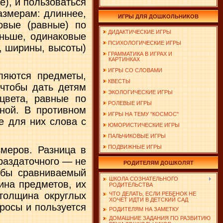
е), и пользоваться
азмерам: длиннее,
ИГРЫ ДЛЯ ДОШКОЛЬНИКОВ
овые (равные) по
ДИДАКТИЧЕСКИЕ ИГРЫ
оньше, одинаковые
ПСИХОЛОГИЧЕСКИЕ ИГРЫ
, ширины, высоты)
ГРАММАТИКА В ИГРАХ И
КАРТИНКАХ
ИГРЫ СО СЛОВАМИ
ляются предметы,
КВЕСТЫ
чтобы дать детям
ЭКОЛОГИЧЕСКИЕ ИГРЫ
цвета, равные по
РОЛЕВЫЕ ИГРЫ
ой. В про­тивном
ИГРЫ НА ТЕМУ "КОСМОС"
е для них слова с
ЮМОРИСТИЧЕСКИЕ ИГРЫ
ПАЛЬЧИКОВЫЕ ИГРЫ
ПОДВИЖНЫЕ ИГРЫ
меров. Разница в
раздаточного — не
РОДИТЕЛЯМ ДОШКОЛЯТ
обы сравниваемый
ШКОЛА СОЗНАТЕЛЬНОГО
на предме­тов, их
РОДИТЕЛЬСТВА
толщина округлых
ЧТО ДЕЛАТЬ, ЕСЛИ РЕБЕНОК НЕ
ХОЧЕТ ИДТИ В ДЕТСКИЙ САД
росы и пользуется
РОДИТЕЛЯМ НА ЗАМЕТКУ
ДОМАШНИЕ ЗАДАНИЯ ПО РАЗВИТИЮ