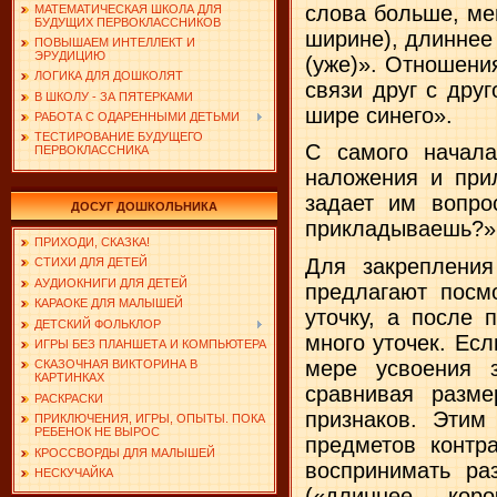
слова больше, ме
МАТЕМАТИЧЕСКАЯ ШКОЛА ДЛЯ
БУДУЩИХ ПЕРВОКЛАССНИКОВ
ширине), длиннее 
ПОВЫШАЕМ ИНТЕЛЛЕКТ И
ЭРУДИЦИЮ
(уже)». Отношени
ЛОГИКА ДЛЯ ДОШКОЛЯТ
связи друг с дру
В ШКОЛУ - ЗА ПЯТЕРКАМИ
шире синего».
РАБОТА С ОДАРЕННЫМИ ДЕТЬМИ
ТЕСТИРОВАНИЕ БУДУЩЕГО
С самого начала
ПЕРВОКЛАССНИКА
наложения и прил
задает им вопро
ДОСУГ ДОШКОЛЬНИКА
прикладываешь?»
ПРИХОДИ, СКАЗКА!
Для закрепления
СТИХИ ДЛЯ ДЕТЕЙ
АУДИОКНИГИ ДЛЯ ДЕТЕЙ
предлагают посмо
КАРАОКЕ ДЛЯ МАЛЫШЕЙ
уточку, а после 
ДЕТСКИЙ ФОЛЬКЛОР
много уто­чек. Е
ИГРЫ БЕЗ ПЛАНШЕТА И КОМПЬЮТЕРА
мере усвоения з
СКАЗОЧНАЯ ВИКТОРИНА В
КАРТИНКАХ
сравнивая разме
РАСКРАСКИ
признаков. Этим
ПРИКЛЮЧЕНИЯ, ИГРЫ, ОПЫТЫ. ПОКА
РЕБЕНОК НЕ ВЫРОС
предметов конт­
КРОССВОРДЫ ДЛЯ МАЛЫШЕЙ
воспринимать ра
НЕСКУЧАЙКА
(«длиннее — коро