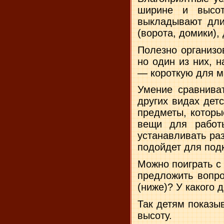
ширине и высот
выкладывают длин
(ворота, до­мики)
Полезно организо
но один из них, 
— короткую для ма
Умение сравниват
других видах дет
предметы, которы
вещи для работы
устанавливать раз
подойдет для подк
Можно поиграть с
предложить вопр
(ниже)? У какого 
Так детям показы
высоту.