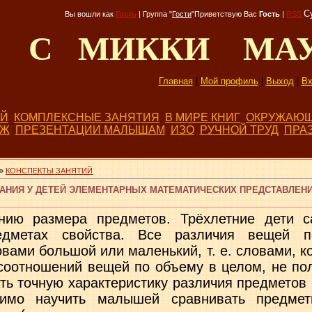
С
Вы вошли как
Гость
|
Группа
"
Гости
"
Приветствую Вас
Гость
|
RSS
Д С МИККИ МА
Главная
|
Мой профиль
|
Выход
|
Вх
ЕЙ
КОМПЛЕКСНЫЕ ЗАНЯТИЯ
В МИРЕ КНИГ
ОКРУЖАЮЩ
БЖ
ПРЕЗЕНТАЦИИ МАЛЫШАМ
ИЗО
РУЧНОЙ ТРУД
ПРА
»
КОНСПЕКТЫ ЗАНЯТИЙ
НИЯ У ДЕТЕЙ ЭЛЕМЕНТАРНЫХ МАТЕМАТИЧЕСКИХ ПРЕДСТАВЛЕНИ
нию размера предметов. Трёхлетние дети са
дметах свойства. Все различия вещей 
овами большой или маленький, т. е. словами, к
соотношений вещей по объему в целом, не по
ь точную характеристику различия предметов п
имо научить малышей сравни­вать предме