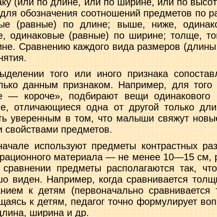
аку (или по длине, или по ширине, или по высот
для обозначения соотношений предметов по р
вые (равные) по длине; выше, ниже, оди­нак
е, одинаковые (равные) по ширине; толще, т
ине. Срав­нению каждого вида размеров (длины
нятия.
ыделении того или иного признака сопостав­
лько данным признаком. Например, для того 
е — коро­че», подбирают вещи одинакового 
е, отличающиеся одна от другой только длин
ть уверенным в том, что малыши свя­жут новы
 свойствами пред­метов.
начале используют предметы контрастных раз
рационного материала — не менее 10—15 см, 
 сравнении предметы располагаются так, чт
о виден. Например, когда сравнивается толщи
нием к детям (первоначально сравни­вается 
щаясь к детям, пе­дагог точно формулирует воп
длина, ширина и др.