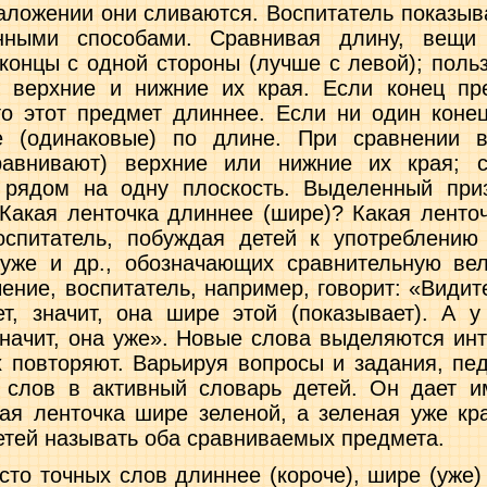
аложении они сливаются. Воспитатель показывае
нными способами. Сравнивая длину, вещи
концы с одной стороны (лучше с левой); поль
 верхние и нижние их края. Если конец пре
то этот предмет длиннее. Если ни один конец
е (одинаковые) по длине. При сравнении 
авнивают) верхние или нижние их края; с
 рядом на одну плоскость. Выделенный приз
Какая лен­точка длиннее (шире)? Какая ленточ
оспитатель, побуждая детей к употреблению
уже и др., обозначающих сравнительную вел
ение, воспитатель, на­пример, говорит: «Видите
т, значит, она шире этой (показывает). А 
значит, она уже». Новые слова выделяются инт
х повторяют. Варьируя вопросы и задания, пед
слов в актив­ный словарь детей. Он дает и
ная ленточка шире зеленой, а зеленая уже кра
етей называть оба сравниваемых предмета.
сто точных слов длиннее (короче), шире (уже) 