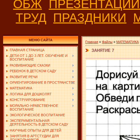
ОБЖ
ПРЕЗЕНТАЦИ
ТРУД
ПРАЗДНИКИ
МЕНЮ САЙТА
Главная
»
Файлы
»
МАТЕМАТИКА
ЗАНЯТИЕ 7
ГЛАВНАЯ СТРАНИЦА
ДЕТИ ОТ 1 ДО 3 ЛЕТ. ОБУЧЕНИЕ И
ВОСПИТАНИЕ
РАЗВИВАЮЩИЕ СКАЗКИ
РЕБЕНОК В ДЕТСКОМ САДУ
РАЗВИТИЕ РЕЧИ
ОРИЕНТИРОВАНИЕ В ПРОСТРАНСТВЕ
МАТЕМАТИКА
ЛОГИКА ДЛЯ ДОШКОЛЯТ
КОНСТРУИРОВАНИЕ
МОРАЛЬНО-НРАВСТВЕННОЕ
ВОСПИТАНИЕ
ЭКОЛОГИЧЕСКОЕ ВОСПИТАНИЕ
ЭКСПЕРИМЕНТАЛЬНАЯ
ДЕЯТЕЛЬНОСТЬ В ДЕТСКОМ САДУ
НАУЧНЫЕ ОПЫТЫ ДЛЯ ДЕТЕЙ
ЗАНЯТИЯ В АРТСТУДИИ ДЛЯ
ДОШКОЛЬНИКОВ