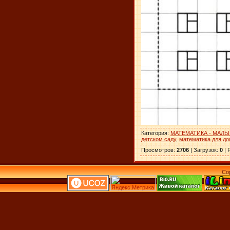
Категория
:
МАТЕМАТИКА - МАЛ
детском саду
,
математика для д
Просмотров
:
2706
|
Загрузок
:
0
|
Co