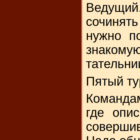
Ведущий
сочинять
нужно по
знаком
тательни
Пятый ту
Командам
где опис
совершив