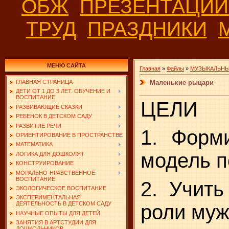
ОБЖ
ПРЕЗЕНТАЦИ
ТРУД
ПРАЗДНИКИ
МЕНЮ САЙТА
Главная
»
Файлы
»
МУЗЫКАЛЬНЫ
Маленькие рыцари
ГЛАВНАЯ СТРАНИЦА
ДЕТИ ОТ 1 ДО 3 ЛЕТ. ОБУЧЕНИЕ И
ВОСПИТАНИЕ
ЦЕЛИ
РАЗВИВАЮЩИЕ СКАЗКИ
РЕБЕНОК В ДЕТСКОМ САДУ
РАЗВИТИЕ РЕЧИ
1. Форм
ОРИЕНТИРОВАНИЕ В ПРОСТРАНСТВЕ
МАТЕМАТИКА
модель п
ЛОГИКА ДЛЯ ДОШКОЛЯТ
КОНСТРУИРОВАНИЕ
МОРАЛЬНО-НРАВСТВЕННОЕ
ВОСПИТАНИЕ
2. Учит
ЭКОЛОГИЧЕСКОЕ ВОСПИТАНИЕ
ЭКСПЕРИМЕНТАЛЬНАЯ
ДЕЯТЕЛЬНОСТЬ В ДЕТСКОМ САДУ
роли муж
НАУЧНЫЕ ОПЫТЫ ДЛЯ ДЕТЕЙ
ЗАНЯТИЯ В АРТСТУДИИ ДЛЯ
ДОШКОЛЬНИКОВ