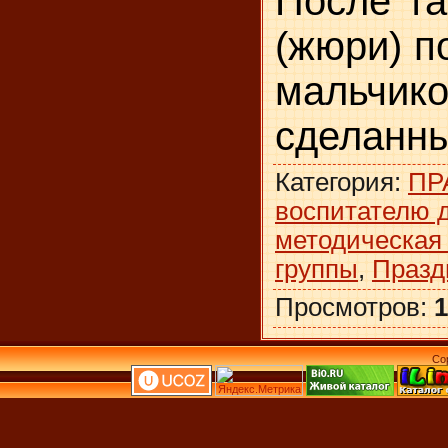
После та
(жюри) п
мальч
сделанны
Категория
:
ПР
воспитателю 
методическая
группы
,
Празд
Просмотров
:
1
Co