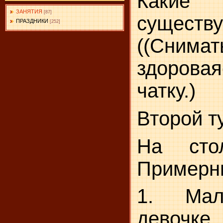
Какие
ЗАНЯТИЯ
[87]
существ
ПРАЗДНИКИ
[252]
((Снима
здоровая
чатку.)
Второй т
На стол
Примерны
1. Мал
девочке.