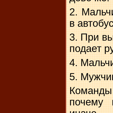
2. Мальч
в автобус
3. При в
подает р
4. Мальчи
5. Мужчи
Команд
почему 