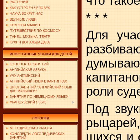
что тако
РАСТЕНИЯ
КАК УСТРОЕН ЧЕЛОВЕК
* * *
НАУКА ВОКРУГ НАС
ВЕЛИКИЕ ЛЮДИ
СЕКРЕТЫ МАШИН
Для уча
ПУТЕШЕСТВИЕ ПО КОСМОСУ
ТАНЕЦ. МУЗЫКА. ТЕАТР
КУХНЯ ДОНАЛЬДА ДАКА
разбиваю
ИНОСТРАННЫЕ ЯЗЫКИ ДЛЯ ДЕТЕЙ
думываю
КОНСПЕКТЫ ЗАНЯТИЙ
АНГЛИЙСКАЯ АЗБУКА
капитан
УЧУ АНГЛИЙСКИЙ
АНГЛИЙСКИЙ ЯЗЫК В КАРТИНКАХ
роли суд
ЦИКЛ ЗАНЯТИЙ "АНГЛИЙСКИЙ ЯЗЫК
ДЛЯ МАЛЫШЕЙ"
ЗАНЯТИЯ ПО НЕМЕЦКОМУ ЯЗЫКУ
ФРАНЦУЗСКИЙ ЯЗЫК
Под зву
рыцарей
ЛОГОПЕД
МЕТОДИЧЕСКАЯ РАБОТА
шихся и 
КОНСПЕКТЫ ЛОГОПЕДИЧЕСКИХ
ЗАНЯТИЙ