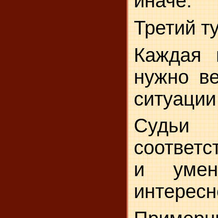
иначе.
Третий т
Каждая 
нужно ве
ситуации
Судьи 
соответс
и умен
интересн