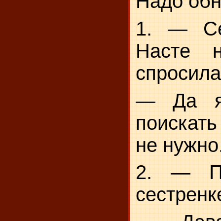
Надо обн
1. — Се
Насте 
спросила
— Да я
поискать
не нужно
2. — П
сестренк