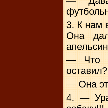
— Дава
футболь
3. К нам 
Она дал
апельсин
— Что 
оставил?
— Она эт
4. — Ура