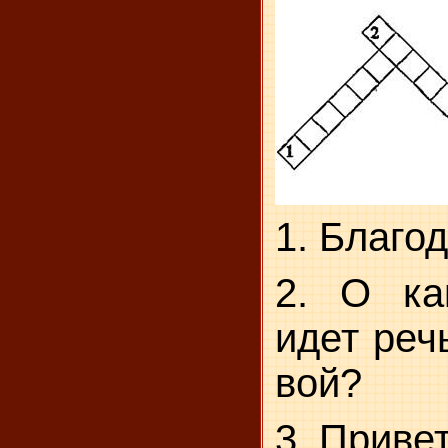
1. Благо
2. О ка
идет реч
вой?
3. Приве