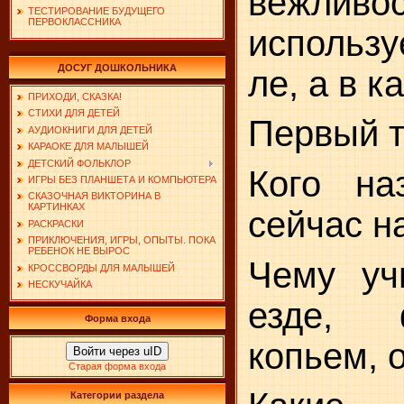
вежливо
ТЕСТИРОВАНИЕ БУДУЩЕГО
ПЕРВОКЛАССНИКА
использу
ДОСУГ ДОШКОЛЬНИКА
ле, а в 
ПРИХОДИ, СКАЗКА!
СТИХИ ДЛЯ ДЕТЕЙ
Первый т
АУДИОКНИГИ ДЛЯ ДЕТЕЙ
КАРАОКЕ ДЛЯ МАЛЫШЕЙ
ДЕТСКИЙ ФОЛЬКЛОР
Кого на
ИГРЫ БЕЗ ПЛАНШЕТА И КОМПЬЮТЕРА
СКАЗОЧНАЯ ВИКТОРИНА В
КАРТИНКАХ
сейчас 
РАСКРАСКИ
ПРИКЛЮЧЕНИЯ, ИГРЫ, ОПЫТЫ. ПОКА
РЕБЕНОК НЕ ВЫРОС
Чему уч
КРОССВОРДЫ ДЛЯ МАЛЫШЕЙ
НЕСКУЧАЙКА
езде, 
Форма входа
копьем, о
Войти через uID
Старая форма входа
Категории раздела