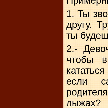
Примерны
1. Ты зв
другу. Т
ты будеш
2.- Дево
чтобы в
кататься
если с
родител
лыжах?