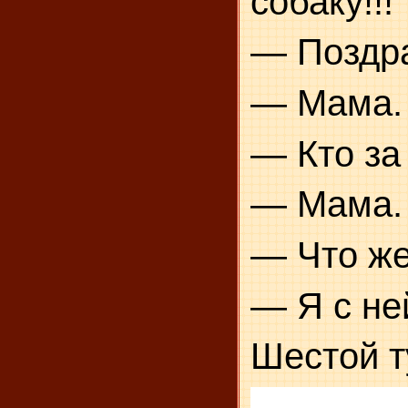
собаку!!!
— Поздра
— Мама.
— Кто за
— Мама.
— Что ж
— Я с не
Шестой т