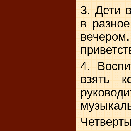
3. Дети 
в разное
вечер
приветст
4. Воспи
взять к
руково
музыкаль
Четверты