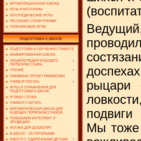
АРТИКУЛЯЦИОННАЯ АЗБУКА
(воспита
РЕЧЬ И МОТОРИКА
ЛОГОПЕДИЧЕСКИЕ ИГРЫ
РАССКАЖИ СТИХИ РУКАМИ
Ведущий.
ПАЛЬЧИКОВЫЕ ИГРЫ
проводи
ПОДГОТОВКА К ШКОЛЕ
ПОДГОТОВКА К ОБУЧЕНИЮ ГРАМОТЕ
состяза
АНИМИРОВАННАЯ АЗБУКА
ЭНЦИКЛОПЕДИЯ БУДУЩЕГО
ПЕРВОКЛАССНИКА
доспех
ЧТЕНИЕ
ЗАБАВНЫЕ УРОКИ ГРАММАТИКИ
рыцари 
УЧИМСЯ ПИСАТЬ
ИГРЫ И УПРАЖНЕНИЯ ДЛЯ
ПОДГОТОВКИ К ШКОЛЕ
ловкост
Я ПИШУ СЛОВА
УЧИМСЯ СЧИТАТЬ
МАТЕМАТИЧЕСКАЯ ШКОЛА ДЛЯ
подвиги
БУДУЩИХ ПЕРВОКЛАССНИКОВ
ПОВЫШАЕМ ИНТЕЛЛЕКТ И
ЭРУДИЦИЮ
Мы тоже 
ЛОГИКА ДЛЯ ДОШКОЛЯТ
В ШКОЛУ - ЗА ПЯТЕРКАМИ
РАБОТА С ОДАРЕННЫМИ ДЕТЬМИ