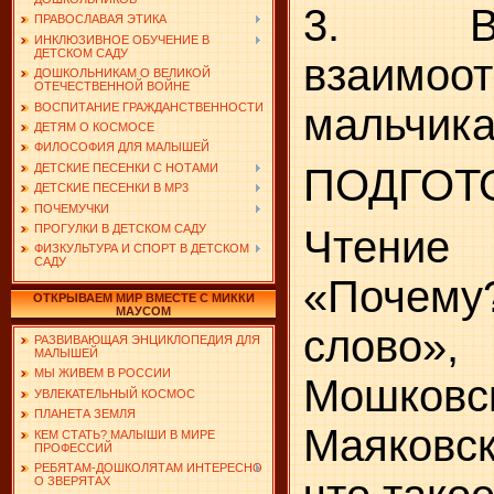
3. Во
ПРАВОСЛАВАЯ ЭТИКА
ИНКЛЮЗИВНОЕ ОБУЧЕНИЕ В
ДЕТСКОМ САДУ
взаим
ДОШКОЛЬНИКАМ О ВЕЛИКОЙ
ОТЕЧЕСТВЕННОЙ ВОЙНЕ
мальчика
ВОСПИТАНИЕ ГРАЖДАНСТВЕННОСТИ
ДЕТЯМ О КОСМОСЕ
ФИЛОСОФИЯ ДЛЯ МАЛЫШЕЙ
ДЕТСКИЕ ПЕСЕНКИ С НОТАМИ
ПОДГОТ
ДЕТСКИЕ ПЕСЕНКИ В MP3
ПОЧЕМУЧКИ
ПРОГУЛКИ В ДЕТСКОМ САДУ
Чтение 
ФИЗКУЛЬТУРА И СПОРТ В ДЕТСКОМ
САДУ
«Почему
ОТКРЫВАЕМ МИР ВМЕСТЕ С МИККИ
МАУСОМ
слово»,
РАЗВИВАЮЩАЯ ЭНЦИКЛОПЕДИЯ ДЛЯ
МАЛЫШЕЙ
МЫ ЖИВЕМ В РОССИИ
Мошко
УВЛЕКАТЕЛЬНЫЙ КОСМОС
ПЛАНЕТА ЗЕМЛЯ
Маяковск
КЕМ СТАТЬ? МАЛЫШИ В МИРЕ
ПРОФЕССИЙ
РЕБЯТАМ-ДОШКОЛЯТАМ ИНТЕРЕСНО
О ЗВЕРЯТАХ