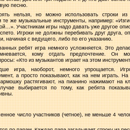
овую песню.
рять нельзя, но можно использовать строки из 
 те же музыкальные инструменты, например: «Изг
ной…». Участникам игры надо давать уже другое опи
 спето. Игроки не должны перебивать друг друга, о
и, начиная с ведущего, либо по его указанию.
анных ребят игра немного усложняется. Это делае
мневается, кому отдать предпочтение. Он мо
росы: «Кто из музыкантов играет на этом инструмен
ше игра, наоборот, немного упрощается. Иг
мент, а просто показывают, как на нем играть. На
 гармошку растягивают, на пианино нажимают на 
лучае выбирается по тому, как ребята показыва
ивны.
ленное число участников (четное), не меньше 4 чело
тся по парам. Каждая пара загадывает строку из пес