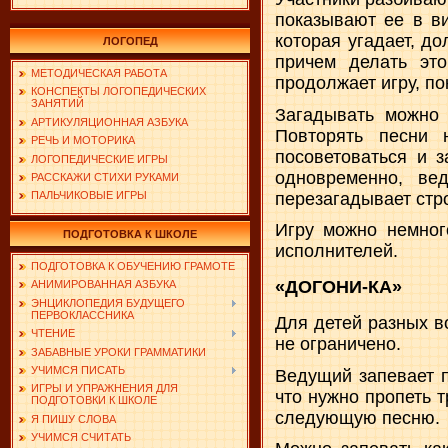
показывают ее в ви
которая угадает, д
ЛОГОПЕД
причем делать эт
МЕТОДИЧЕСКАЯ РАБОТА
продолжает игру, по
КОНСПЕКТЫ ЛОГОПЕДИЧЕСКИХ
ЗАНЯТИЙ
Загадывать можно 
АРТИКУЛЯЦИОННАЯ АЗБУКА
Повторять песни 
РЕЧЬ И МОТОРИКА
посоветоваться и з
ЛОГОПЕДИЧЕСКИЕ ИГРЫ
одновременно, ве
РАССКАЖИ СТИХИ РУКАМИ
перезагадывает стро
ПАЛЬЧИКОВЫЕ ИГРЫ
Игру можно немног
ПОДГОТОВКА К ШКОЛЕ
исполнителей.
ПОДГОТОВКА К ОБУЧЕНИЮ ГРАМОТЕ
«ДОГОНИ-КА»
АНИМИРОВАННАЯ АЗБУКА
ЭНЦИКЛОПЕДИЯ БУДУЩЕГО
ПЕРВОКЛАССНИКА
Для детей разных в
ЧТЕНИЕ
не ограничено.
ЗАБАВНЫЕ УРОКИ ГРАММАТИКИ
УЧИМСЯ ПИСАТЬ
Ведущий запевает п
ИГРЫ И УПРАЖНЕНИЯ ДЛЯ
что нужно пропеть т
ПОДГОТОВКИ К ШКОЛЕ
следующую песню.
Я ПИШУ СЛОВА
УЧИМСЯ СЧИТАТЬ