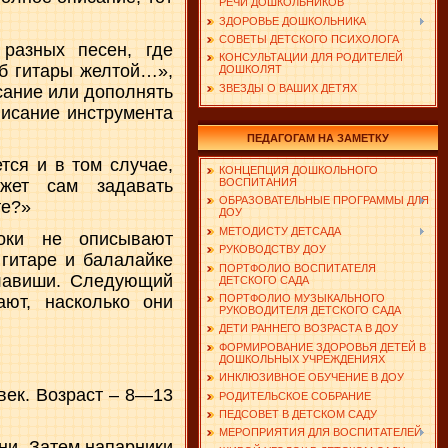
РЕЧИ ДОШКОЛЬНИКОВ
ЗДОРОВЬЕ ДОШКОЛЬНИКА
СОВЕТЫ ДЕТСКОГО ПСИХОЛОГА
разных песен, где
КОНСУЛЬТАЦИИ ДЛЯ РОДИТЕЛЕЙ
иб гитары желтой…»,
ДОШКОЛЯТ
сание или дополнять
ЗВЕЗДЫ О ВАШИХ ДЕТЯХ
писание инструмента
ПЕДАГОГАМ НА ЗАМЕТКУ
тся и в том случае,
КОНЦЕПЦИЯ ДОШКОЛЬНОГО
ВОСПИТАНИЯ
жет сам задавать
ОБРАЗОВАТЕЛЬНЫЕ ПРОГРАММЫ ДЛЯ
те?»
ДОУ
МЕТОДИСТУ ДЕТСАДА
роки не описывают
РУКОВОДСТВУ ДОУ
 гитаре и балалайке
ПОРТФОЛИО ВОСПИТАТЕЛЯ
клавиши. Следующий
ДЕТСКОГО САДА
ют, насколько они
ПОРТФОЛИО МУЗЫКАЛЬНОГО
РУКОВОДИТЕЛЯ ДЕТСКОГО САДА
ДЕТИ РАННЕГО ВОЗРАСТА В ДОУ
ФОРМИРОВАНИЕ ЗДОРОВЬЯ ДЕТЕЙ В
ДОШКОЛЬНЫХ УЧРЕЖДЕНИЯХ
ИНКЛЮЗИВНОЕ ОБУЧЕНИЕ В ДОУ
век. Возраст – 8—13
РОДИТЕЛЬСКОЕ СОБРАНИЕ
ПЕДСОВЕТ В ДЕТСКОМ САДУ
МЕРОПРИЯТИЯ ДЛЯ ВОСПИТАТЕЛЕЙ
ни. Затем напарники