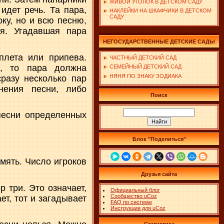
ЖИВОЙ УГОЛОК В ДЕТСКОМ САДУ
идет речь. Та пара,
НАКЛЕЙКИ НА ШКАФЧИКИ В ДЕТСКОМ
САДУ
ку, но и всю песню,
я. Угадавшая пара
НЕГОСУДАРСТВЕННЫЕ ДЕТСКИЕ САДЫ
плета или припева.
ЧАСТНЫЙ ДЕТСКИЙ САД
а, то пара должна
СЕМЕЙНЫЙ ДЕТСКИЙ САД
НЯНЯ ПО ЗНАКУ ЗОДИАКА
сразу несколько пар
нения песни, либо
Поиск
песни определенных
Блок "Поделиться"
мять. Число игроков
Друзья сайта
 три. Это означает,
Официальный блог
Сообщество uCoz
ет, тот и загадывает
FAQ по системе
Инструкции для uCoz