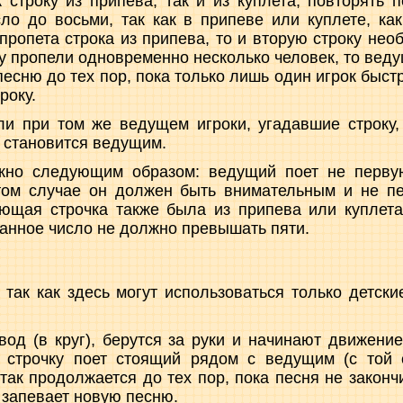
 строку из припева, так и из куплета, повторять 
ло до восьми, так как в припеве или куплете, ка
 пропета строка из припева, то и вторую строку нео
ку пропели одновременно несколько человек, то веду
есню до тех пор, пока только лишь один игрок быст
року.
ли при том же ведущем игроки, угадавшие строку
 становится ведущим.
жно следующим образом: ведущий поет не перву
ом случае он должен быть внимательным и не пе
ющая строчка также была из припева или куплета
ванное число не должно превышать пяти.
, так как здесь могут использоваться только детски
вод (в круг), берутся за руки и начинают движени
строчку поет стоящий рядом с ведущим (с той 
так продолжается до тех пор, пока песня не закончи
 запевает новую песню.