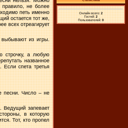
песни нельзя. Можно
Статистика
к правило, не более
бходимо петь именно
Онлайн всего:
2
Гостей:
2
щий остается тот же,
Пользователей:
0
рее всех отреагирует
, выбывают из игры.
ю строчку, а любую
репутать названное
. Если спета третья
е песни. Число – не
е. Ведущий запевает
стороны, в которую
тся. Тот, кто пропел