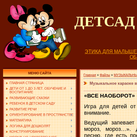
ДЕТСА
ЭТИКА ДЛЯ МАЛЫШ
О
МЕНЮ САЙТА
Главная
»
Файлы
»
МУЗЫКАЛЬНЫ
Музыкальное караоке в
ГЛАВНАЯ СТРАНИЦА
ДЕТИ ОТ 1 ДО 3 ЛЕТ. ОБУЧЕНИЕ И
ВОСПИТАНИЕ
«ВСЕ НАОБОРОТ»
РАЗВИВАЮЩИЕ СКАЗКИ
РЕБЕНОК В ДЕТСКОМ САДУ
Игра для детей от
РАЗВИТИЕ РЕЧИ
внимание.
ОРИЕНТИРОВАНИЕ В ПРОСТРАНСТВЕ
МАТЕМАТИКА
Ведущий запевает 
ЛОГИКА ДЛЯ ДОШКОЛЯТ
мороз, мороз…». 
КОНСТРУИРОВАНИЕ
песню, где есть пр