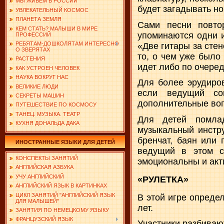
МЫ ЖИВЕМ В РОССИИ
будет загадывать н
УВЛЕКАТЕЛЬНЫЙ КОСМОС
ПЛАНЕТА ЗЕМЛЯ
Сами песни повто
КЕМ СТАТЬ? МАЛЫШИ В МИРЕ
упоминаются одни и
ПРОФЕССИЙ
РЕБЯТАМ-ДОШКОЛЯТАМ ИНТЕРЕСНО
«Две гитары за сте
О ЗВЕРЯТАХ
то, о чем уже было
РАСТЕНИЯ
идет либо по очеред
КАК УСТРОЕН ЧЕЛОВЕК
НАУКА ВОКРУГ НАС
Для более эрудиров
ВЕЛИКИЕ ЛЮДИ
если ведущий со
СЕКРЕТЫ МАШИН
дополнительные воп
ПУТЕШЕСТВИЕ ПО КОСМОСУ
ТАНЕЦ. МУЗЫКА. ТЕАТР
Для детей помлад
КУХНЯ ДОНАЛЬДА ДАКА
музыкальный инстру
бренчат, баян или
ИНОСТРАННЫЕ ЯЗЫКИ ДЛЯ ДЕТЕЙ
ведущий в этом с
КОНСПЕКТЫ ЗАНЯТИЙ
эмоциональны и акт
АНГЛИЙСКАЯ АЗБУКА
УЧУ АНГЛИЙСКИЙ
«РУЛЕТКА»
АНГЛИЙСКИЙ ЯЗЫК В КАРТИНКАХ
ЦИКЛ ЗАНЯТИЙ "АНГЛИЙСКИЙ ЯЗЫК
В этой игре опреде
ДЛЯ МАЛЫШЕЙ"
лет.
ЗАНЯТИЯ ПО НЕМЕЦКОМУ ЯЗЫКУ
ФРАНЦУЗСКИЙ ЯЗЫК
Участники разбиваю