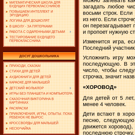
Можно запевать как
МАТЕМАТИЧЕСКАЯ ШКОЛА ДЛЯ
загадать любое чис
БУДУЩИХ ПЕРВОКЛАССНИКОВ
ПОВЫШАЕМ ИНТЕЛЛЕКТ И
восьми строк. Если
ЭРУДИЦИЮ
из него. Если строч
ЛОГИКА ДЛЯ ДОШКОЛЯТ
он перезагадывает п
В ШКОЛУ - ЗА ПЯТЕРКАМИ
и пропоет нужную ст
РАБОТА С ОДАРЕННЫМИ ДЕТЬМИ
ТЕСТИРОВАНИЕ БУДУЩЕГО
Изменится игра, ес
ПЕРВОКЛАССНИКА
Последний участник
ДОСУГ ДОШКОЛЬНИКА
Усложнить игру мо
последующую. В эт
ПРИХОДИ, СКАЗКА!
число, чтобы следу
СТИХИ ДЛЯ ДЕТЕЙ
строчка, значит наз
АУДИОКНИГИ ДЛЯ ДЕТЕЙ
КАРАОКЕ ДЛЯ МАЛЫШЕЙ
«ХОРОВОД»
ДЕТСКИЙ ФОЛЬКЛОР
ИГРЫ БЕЗ ПЛАНШЕТА И КОМПЬЮТЕРА
Для детей от 5 лет
СКАЗОЧНАЯ ВИКТОРИНА В
КАРТИНКАХ
менее 4 человек.
РАСКРАСКИ
Дети встают в хоро
ПРИКЛЮЧЕНИЯ, ИГРЫ, ОПЫТЫ. ПОКА
РЕБЕНОК НЕ ВЫРОС
песню, следующую 
КРОССВОРДЫ ДЛЯ МАЛЫШЕЙ
движется хоровод), 
НЕСКУЧАЙКА
последнюю строчку,