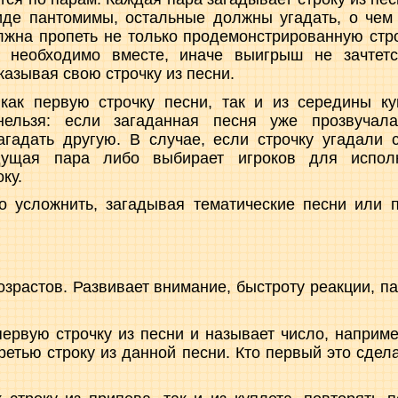
де пантомимы, остальные должны угадать, о чем 
олжна пропеть не только продемонстрированную стро
о необходимо вместе, иначе выигрыш не зачтетс
казывая свою строчку из песни.
как первую строчку песни, так и из середины ку
нельзя: если загаданная песня уже прозвучал
агадать другую. В случае, если строчку угадали 
дущая пара либо выбирает игроков для испол
ку.
о усложнить, загадывая тематические песни или 
озрастов. Развивает внимание, быстроту реакции, па
ервую строчку из песни и называет число, например
ретью строку из данной песни. Кто первый это сдела