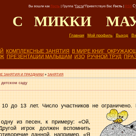
С
Вы вошли как
Гость
|
Группа
"
Гости
"
Приветствую Вас
Гость
|
RSS
Д С МИККИ МА
Главная
|
Мой профиль
|
Выход
|
Вх
ЕЙ
КОМПЛЕКСНЫЕ ЗАНЯТИЯ
В МИРЕ КНИГ
ОКРУЖАЮЩ
БЖ
ПРЕЗЕНТАЦИИ МАЛЫШАМ
ИЗО
РУЧНОЙ ТРУД
ПРА
Е ЗАНЯТИЯ И ПРАЗДНИКИ
»
ЗАНЯТИЯ
 детском саду
 10 до 13 лет. Число участников не ограничено. 
одну из песен, к примеру: «Ой,
Другой игрок должен вспомнить
отиворечие данной, например, «Я