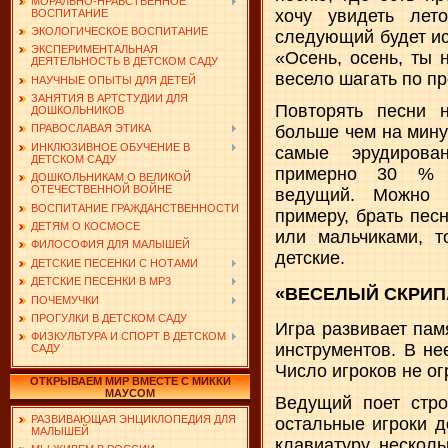
МОРАЛЬНО-НРАВСТВЕННОЕ
хочу увидеть лет
ВОСПИТАНИЕ
ЭКОЛОГИЧЕСКОЕ ВОСПИТАНИЕ
следующий будет ис
ЭКСПЕРИМЕНТАЛЬНАЯ
«Осень, осень, ты 
ДЕЯТЕЛЬНОСТЬ В ДЕТСКОМ САДУ
весело шагать по пр
НАУЧНЫЕ ОПЫТЫ ДЛЯ ДЕТЕЙ
ЗАНЯТИЯ В АРТСТУДИИ ДЛЯ
Повторять песни н
ДОШКОЛЬНИКОВ
больше чем на мину
ПРАВОСЛАВАЯ ЭТИКА
ИНКЛЮЗИВНОЕ ОБУЧЕНИЕ В
самые эрудирова
ДЕТСКОМ САДУ
примерно 30 % у
ДОШКОЛЬНИКАМ О ВЕЛИКОЙ
ОТЕЧЕСТВЕННОЙ ВОЙНЕ
ведущий. Можно 
ВОСПИТАНИЕ ГРАЖДАНСТВЕННОСТИ
примеру, брать пес
ДЕТЯМ О КОСМОСЕ
или мальчиками, т
ФИЛОСОФИЯ ДЛЯ МАЛЫШЕЙ
детские.
ДЕТСКИЕ ПЕСЕНКИ С НОТАМИ
ДЕТСКИЕ ПЕСЕНКИ В MP3
«ВЕСЕЛЫЙ СКРИП
ПОЧЕМУЧКИ
ПРОГУЛКИ В ДЕТСКОМ САДУ
Игра развивает пам
ФИЗКУЛЬТУРА И СПОРТ В ДЕТСКОМ
инструментов. В не
САДУ
Число игроков не ог
ОТКРЫВАЕМ МИР ВМЕСТЕ С МИККИ
МАУСОМ
Ведущий поет стро
РАЗВИВАЮЩАЯ ЭНЦИКЛОПЕДИЯ ДЛЯ
остальные игроки д
МАЛЫШЕЙ
клавиатуру, несколь