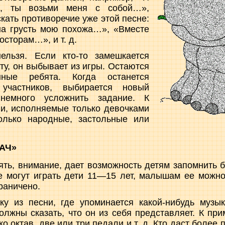
о, ты возьми меня с собой…»,
кать противоречие уже этой песне:
на грусть мою похожа…», «Вместе
осторам…», и т. д.
ельзя. Если кто-то замешкается
ту, он выбывает из игры. Остаются
нные ребята. Когда останется
частников, выбирается новый
немного усложнить задание. К
ни, исполняемые только девочками
олько народные, застольные или
АЧ»
ять, внимание, дает возможность детям запомнить
е могут играть дети 11—15 лет, малышам ее можно
раничено.
ку из песни, где упоминается какой-нибудь музык
олжны сказать, что он из себя представляет. К при
ко октав, две или три педали и т. д. Кто даст более 