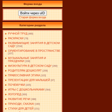
Форма входа
Войти через uID
Старая форма входа
Категории раздела
РУЧНОЙ ТРУД
[480]
РАСКРАСКИ
[79]
РАЗВИВАЮЩИЕ ЗАНЯТИЯ В ДЕТСКОМ
САДУ
[1534]
ОРИЕНТИРОВАНИЕ В ПРОСТРАНСТВЕ
[107]
МУЗЫКАЛЬНЫЕ ЗАНЯТИЯ И
ПРАЗДНИКИ
[339]
ФИЗКУЛЬТУРА В ДЕТСКОМ САДУ
[260]
РОДИТЕЛЯМ ДОШКОЛЯТ
[209]
ПРАВОСЛАВНАЯ ЭТИКА
[103]
ПРЕЗЕНТАЦИИ ДЛЯ МАЛЫШЕЙ
[87]
ПОЧЕМУЧКИ
[435]
ИГРЫ С ДОШКОЛЬНИКАМИ
[564]
ЛОГОПЕД
[300]
РАЗВИТИЕ РЕЧИ
[388]
ПРИХОДИ, СКАЗКА!
[190]
СТИХИ ДЛЯ ДЕТЕЙ
[151]