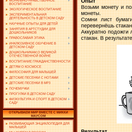
Опыт
МОРАЛЬНО-НРАВСТВЕННОЕ
ВОСПИТАНИЕ
Возьми монету и п
ЭКОЛОГИЧЕСКОЕ ВОСПИТАНИЕ
монеты.
ЭКСПЕРИМЕНТАЛЬНАЯ
ДЕЯТЕЛЬНОСТЬ В ДЕТСКОМ САДУ
Сомни лист бумаги
НАУЧНЫЕ ОПЫТЫ ДЛЯ ДЕТЕЙ
перевернёшь стакан,
ЗАНЯТИЯ В АРТСТУДИИ ДЛЯ
Аккуратно подожги 
ДОШКОЛЬНИКОВ
стакан. В результате
ПРАВОСЛАВАЯ ЭТИКА
ИНКЛЮЗИВНОЕ ОБУЧЕНИЕ В
ДЕТСКОМ САДУ
ДОШКОЛЬНИКАМ О ВЕЛИКОЙ
ОТЕЧЕСТВЕННОЙ ВОЙНЕ
ВОСПИТАНИЕ ГРАЖДАНСТВЕННОСТИ
ДЕТЯМ О КОСМОСЕ
ФИЛОСОФИЯ ДЛЯ МАЛЫШЕЙ
ДЕТСКИЕ ПЕСЕНКИ С НОТАМИ
ДЕТСКИЕ ПЕСЕНКИ В MP3
ПОЧЕМУЧКИ
ПРОГУЛКИ В ДЕТСКОМ САДУ
ФИЗКУЛЬТУРА И СПОРТ В ДЕТСКОМ
САДУ
ОТКРЫВАЕМ МИР ВМЕСТЕ С МИККИ
МАУСОМ
РАЗВИВАЮЩАЯ ЭНЦИКЛОПЕДИЯ ДЛЯ
МАЛЫШЕЙ
Результат