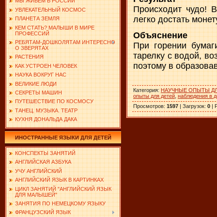
МЫ ЖИВЕМ В РОССИИ
Происходит чудо! В
УВЛЕКАТЕЛЬНЫЙ КОСМОС
легко достать монет
ПЛАНЕТА ЗЕМЛЯ
КЕМ СТАТЬ? МАЛЫШИ В МИРЕ
ПРОФЕССИЙ
Объяснение
РЕБЯТАМ-ДОШКОЛЯТАМ ИНТЕРЕСНО
При горении бумаг
О ЗВЕРЯТАХ
тарелку с водой, в
РАСТЕНИЯ
поэтому в образова
КАК УСТРОЕН ЧЕЛОВЕК
НАУКА ВОКРУГ НАС
ВЕЛИКИЕ ЛЮДИ
Категория
:
НАУЧНЫЕ ОПЫТЫ ДЛ
СЕКРЕТЫ МАШИН
опыты для детей
,
наблюдения в д
ПУТЕШЕСТВИЕ ПО КОСМОСУ
Просмотров
:
1597
|
Загрузок
:
0
|
ТАНЕЦ. МУЗЫКА. ТЕАТР
КУХНЯ ДОНАЛЬДА ДАКА
ИНОСТРАННЫЕ ЯЗЫКИ ДЛЯ ДЕТЕЙ
КОНСПЕКТЫ ЗАНЯТИЙ
АНГЛИЙСКАЯ АЗБУКА
УЧУ АНГЛИЙСКИЙ
АНГЛИЙСКИЙ ЯЗЫК В КАРТИНКАХ
ЦИКЛ ЗАНЯТИЙ "АНГЛИЙСКИЙ ЯЗЫК
ДЛЯ МАЛЫШЕЙ"
ЗАНЯТИЯ ПО НЕМЕЦКОМУ ЯЗЫКУ
ФРАНЦУЗСКИЙ ЯЗЫК