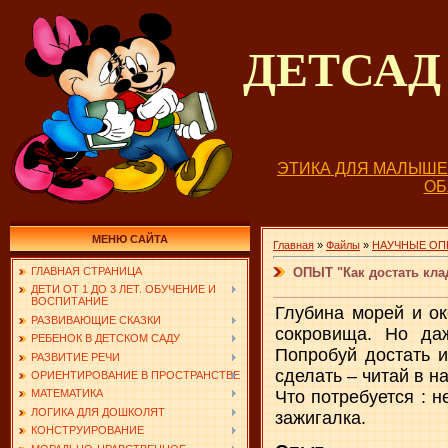
ДЕТСА
ЭТИКА ДЛЯ МАЛЫШ
О
МЕНЮ САЙТА
Главная
»
Файлы
»
НАУЧНЫЕ ОП
ОПЫТ "Как достать кла
ГЛАВНАЯ СТРАНИЦА
ДЕТИ ОТ 1 ДО 3 ЛЕТ. ОБУЧЕНИЕ И
ВОСПИТАНИЕ
Глубина морей и ок
РАЗВИВАЮЩИЕ СКАЗКИ
сокровища. Но да
РЕБЕНОК В ДЕТСКОМ САДУ
Попробуй достать и
РАЗВИТИЕ РЕЧИ
сделать – читай в н
ОРИЕНТИРОВАНИЕ В ПРОСТРАНСТВЕ
Что потребуется : н
МАТЕМАТИКА
ЛОГИКА ДЛЯ ДОШКОЛЯТ
зажигалка.
КОНСТРУИРОВАНИЕ