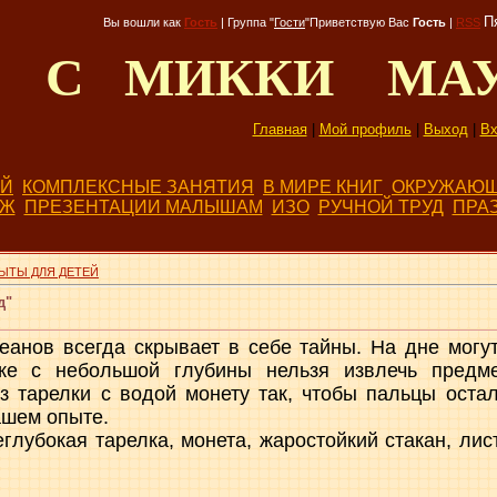
П
Вы вошли как
Гость
|
Группа
"
Гости
"
Приветствую Вас
Гость
|
RSS
Д С МИККИ МА
Главная
|
Мой профиль
|
Выход
|
Вх
ЕЙ
КОМПЛЕКСНЫЕ ЗАНЯТИЯ
В МИРЕ КНИГ
ОКРУЖАЮЩ
БЖ
ПРЕЗЕНТАЦИИ МАЛЫШАМ
ИЗО
РУЧНОЙ ТРУД
ПРА
ЫТЫ ДЛЯ ДЕТЕЙ
д"
еанов всегда скрывает в себе тайны. На дне могу
же с небольшой глубины нельзя извлечь предмет
з тарелки с водой монету так, чтобы пальцы остал
ашем опыте.
еглубокая тарелка, монета, жаростойкий стакан, лис