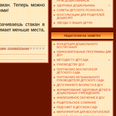
РЕЧИ ДОШКОЛЬНИКОВ
такан. Теперь можно
ЗДОРОВЬЕ ДОШКОЛЬНИКА
ими!
СОВЕТЫ ДЕТСКОГО ПСИХОЛОГА
КОНСУЛЬТАЦИИ ДЛЯ РОДИТЕЛЕЙ
ДОШКОЛЯТ
ЗВЕЗДЫ О ВАШИХ ДЕТЯХ
рачиваешь стакан в
имает меньше места,
ПЕДАГОГАМ НА ЗАМЕТКУ
КОНЦЕПЦИЯ ДОШКОЛЬНОГО
ВОСПИТАНИЯ
ками
,
познавательные
ОБРАЗОВАТЕЛЬНЫЕ ПРОГРАММЫ ДЛЯ
ДОУ
МЕТОДИСТУ ДЕТСАДА
РУКОВОДСТВУ ДОУ
ПОРТФОЛИО ВОСПИТАТЕЛЯ
ДЕТСКОГО САДА
ПОРТФОЛИО МУЗЫКАЛЬНОГО
РУКОВОДИТЕЛЯ ДЕТСКОГО САДА
ДЕТИ РАННЕГО ВОЗРАСТА В ДОУ
ФОРМИРОВАНИЕ ЗДОРОВЬЯ ДЕТЕЙ В
ДОШКОЛЬНЫХ УЧРЕЖДЕНИЯХ
ИНКЛЮЗИВНОЕ ОБУЧЕНИЕ В ДОУ
РОДИТЕЛЬСКОЕ СОБРАНИЕ
ПЕДСОВЕТ В ДЕТСКОМ САДУ
МЕРОПРИЯТИЯ ДЛЯ ВОСПИТАТЕЛЕЙ