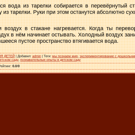
ся вода из тарелки собирается в перевёрнутый с
у из тарелки. Руки при этом останутся абсолютно сух
и воздух в стакане нагревается. Когда ты перево
оздух в нём начинает остывать. Холодный воздух зан
вшееся пустое пространство втягивается вода.
Я ДЕТЕЙ
|
Добавил
:
admin
|
Теги
:
мы познаем мир
,
экспериментирование с дошкольни
етском саду
,
познавательные опыты в детском саду
Рейтинг
:
0.0
/
0