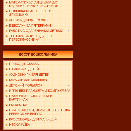
МАТЕМАТИЧЕСКАЯ ШКОЛА ДЛЯ
БУДУЩИХ ПЕРВОКЛАССНИКОВ
ПОВЫШАЕМ ИНТЕЛЛЕКТ И
ЭРУДИЦИЮ
ЛОГИКА ДЛЯ ДОШКОЛЯТ
В ШКОЛУ - ЗА ПЯТЕРКАМИ
РАБОТА С ОДАРЕННЫМИ ДЕТЬМИ
ТЕСТИРОВАНИЕ БУДУЩЕГО
ПЕРВОКЛАССНИКА
ДОСУГ ДОШКОЛЬНИКА
ПРИХОДИ, СКАЗКА!
СТИХИ ДЛЯ ДЕТЕЙ
АУДИОКНИГИ ДЛЯ ДЕТЕЙ
КАРАОКЕ ДЛЯ МАЛЫШЕЙ
ДЕТСКИЙ ФОЛЬКЛОР
ИГРЫ БЕЗ ПЛАНШЕТА И КОМПЬЮТЕРА
СКАЗОЧНАЯ ВИКТОРИНА В
КАРТИНКАХ
РАСКРАСКИ
ПРИКЛЮЧЕНИЯ, ИГРЫ, ОПЫТЫ. ПОКА
РЕБЕНОК НЕ ВЫРОС
КРОССВОРДЫ ДЛЯ МАЛЫШЕЙ
НЕСКУЧАЙКА