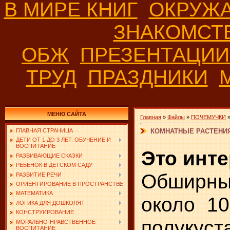
В МИРЕ КНИГ
ОКРУЖ
ЗНАКОМСТ
ОБЖ
ПРЕЗЕНТАЦИ
ТРУД
ПРАЗДНИКИ
МЕНЮ САЙТА
Главная
»
Файлы
»
ПОЧЕМУЧКИ
КОМНАТНЫЕ РАСТЕНИЯ
ГЛАВНАЯ СТРАНИЦА
ДЕТИ ОТ 1 ДО 3 ЛЕТ. ОБУЧЕНИЕ И
ВОСПИТАНИЕ
Это инте
РАЗВИВАЮЩИЕ СКАЗКИ
РЕБЕНОК В ДЕТСКОМ САДУ
Обширны
РАЗВИТИЕ РЕЧИ
ОРИЕНТИРОВАНИЕ В ПРОСТРАНСТВЕ
МАТЕМАТИКА
около 10
ЛОГИКА ДЛЯ ДОШКОЛЯТ
КОНСТРУИРОВАНИЕ
полуку
МОРАЛЬНО-НРАВСТВЕННОЕ
ВОСПИТАНИЕ