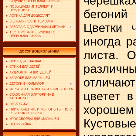
черешка
БУДУЩИХ ПЕРВОКЛАССНИКОВ
ПОВЫШАЕМ ИНТЕЛЛЕКТ И
бегоний
ЭРУДИЦИЮ
ЛОГИКА ДЛЯ ДОШКОЛЯТ
В ШКОЛУ - ЗА ПЯТЕРКАМИ
Цветки 
РАБОТА С ОДАРЕННЫМИ ДЕТЬМИ
ТЕСТИРОВАНИЕ БУДУЩЕГО
ПЕРВОКЛАССНИКА
иногда р
листа. 
ДОСУГ ДОШКОЛЬНИКА
ПРИХОДИ, СКАЗКА!
разли
СТИХИ ДЛЯ ДЕТЕЙ
АУДИОКНИГИ ДЛЯ ДЕТЕЙ
отличаю
КАРАОКЕ ДЛЯ МАЛЫШЕЙ
ДЕТСКИЙ ФОЛЬКЛОР
ИГРЫ БЕЗ ПЛАНШЕТА И КОМПЬЮТЕРА
цветет в
СКАЗОЧНАЯ ВИКТОРИНА В
КАРТИНКАХ
РАСКРАСКИ
хорошем 
ПРИКЛЮЧЕНИЯ, ИГРЫ, ОПЫТЫ. ПОКА
РЕБЕНОК НЕ ВЫРОС
Кустовы
КРОССВОРДЫ ДЛЯ МАЛЫШЕЙ
НЕСКУЧАЙКА
Форма входа