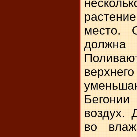
нескольк
растени
место. 
должна 
Полива
верхнег
уменьша
Бегони
воздух. 
во влаж