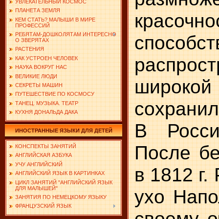
УВЛЕКАТЕЛЬНЫЙ КОСМОС
ПЛАНЕТА ЗЕМЛЯ
красоч
КЕМ СТАТЬ? МАЛЫШИ В МИРЕ
ПРОФЕССИЙ
РЕБЯТАМ-ДОШКОЛЯТАМ ИНТЕРЕСНО
спосо
О ЗВЕРЯТАХ
РАСТЕНИЯ
распро
КАК УСТРОЕН ЧЕЛОВЕК
НАУКА ВОКРУГ НАС
ВЕЛИКИЕ ЛЮДИ
широкой
СЕКРЕТЫ МАШИН
ПУТЕШЕСТВИЕ ПО КОСМОСУ
сохранил
ТАНЕЦ. МУЗЫКА. ТЕАТР
КУХНЯ ДОНАЛЬДА ДАКА
В Росси
ИНОСТРАННЫЕ ЯЗЫКИ ДЛЯ ДЕТЕЙ
После бе
КОНСПЕКТЫ ЗАНЯТИЙ
АНГЛИЙСКАЯ АЗБУКА
УЧУ АНГЛИЙСКИЙ
в 1812 г
АНГЛИЙСКИЙ ЯЗЫК В КАРТИНКАХ
ЦИКЛ ЗАНЯТИЙ "АНГЛИЙСКИЙ ЯЗЫК
ДЛЯ МАЛЫШЕЙ"
ухо Напо
ЗАНЯТИЯ ПО НЕМЕЦКОМУ ЯЗЫКУ
ФРАНЦУЗСКИЙ ЯЗЫК
своему о