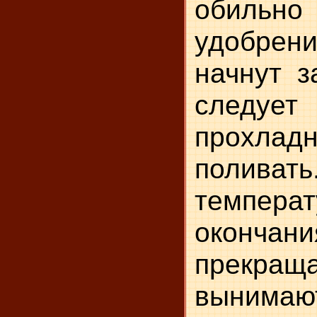
обильно
удобрени
начнут з
следуе
прохлад
полива
темпер
оконч
прекраща
вынимают