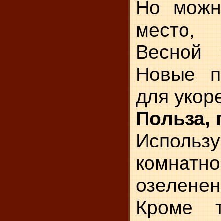
Но можн
место,
Весной 
Новые п
для укор
Польза,
Использ
комнат
озеленен
Кроме т