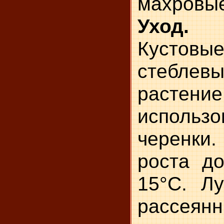
махровые
Уход.
Кустов
стебле
расте
использ
черенки.
роста д
15°С. Л
рассеян