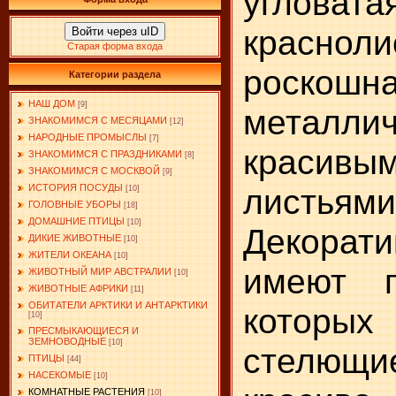
угловат
красноли
Войти через uID
Старая форма входа
роскош
Категории раздела
НАШ ДОМ
[9]
металлич
ЗНАКОМИМСЯ С МЕСЯЦАМИ
[12]
НАРОДНЫЕ ПРОМЫСЛЫ
[7]
красивы
ЗНАКОМИМСЯ С ПРАЗДНИКАМИ
[8]
ЗНАКОМИМСЯ С МОСКВОЙ
[9]
листьями
ИСТОРИЯ ПОСУДЫ
[10]
ГОЛОВНЫЕ УБОРЫ
[18]
ДОМАШНИЕ ПТИЦЫ
[10]
Декорат
ДИКИЕ ЖИВОТНЫЕ
[10]
ЖИТЕЛИ ОКЕАНА
[10]
имеют п
ЖИВОТНЫЙ МИР АВСТРАЛИИ
[10]
ЖИВОТНЫЕ АФРИКИ
[11]
ОБИТАТЕЛИ АРКТИКИ И АНТАРКТИКИ
которы
[10]
ПРЕСМЫКАЮЩИЕСЯ И
ЗЕМНОВОДНЫЕ
[10]
стелющие
ПТИЦЫ
[44]
НАСЕКОМЫЕ
[10]
КОМНАТНЫЕ РАСТЕНИЯ
[10]