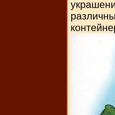
украшен
различн
контейне