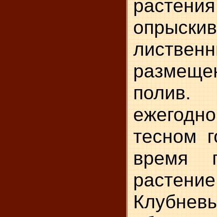
растени
опрыски
листвен
размещ
полив.
ежегодн
тесном г
время 
растение
Клубне