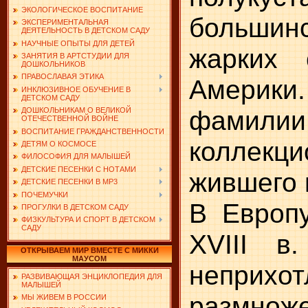
ЭКОЛОГИЧЕСКОЕ ВОСПИТАНИЕ
большин
ЭКСПЕРИМЕНТАЛЬНАЯ
ДЕЯТЕЛЬНОСТЬ В ДЕТСКОМ САДУ
НАУЧНЫЕ ОПЫТЫ ДЛЯ ДЕТЕЙ
жарких 
ЗАНЯТИЯ В АРТСТУДИИ ДЛЯ
ДОШКОЛЬНИКОВ
ПРАВОСЛАВАЯ ЭТИКА
Америки
ИНКЛЮЗИВНОЕ ОБУЧЕНИЕ В
ДЕТСКОМ САДУ
фамили
ДОШКОЛЬНИКАМ О ВЕЛИКОЙ
ОТЕЧЕСТВЕННОЙ ВОЙНЕ
ВОСПИТАНИЕ ГРАЖДАНСТВЕННОСТИ
коллекц
ДЕТЯМ О КОСМОСЕ
ФИЛОСОФИЯ ДЛЯ МАЛЫШЕЙ
ДЕТСКИЕ ПЕСЕНКИ С НОТАМИ
жившего в
ДЕТСКИЕ ПЕСЕНКИ В MP3
ПОЧЕМУЧКИ
В Европ
ПРОГУЛКИ В ДЕТСКОМ САДУ
ФИЗКУЛЬТУРА И СПОРТ В ДЕТСКОМ
САДУ
XVIII в
ОТКРЫВАЕМ МИР ВМЕСТЕ С МИККИ
МАУСОМ
неприх
РАЗВИВАЮЩАЯ ЭНЦИКЛОПЕДИЯ ДЛЯ
МАЛЫШЕЙ
размн
МЫ ЖИВЕМ В РОССИИ