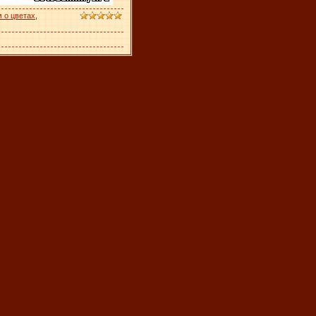
 о цветах
,