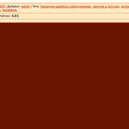
НИЯ
|
Добавил
:
admin
|
Теги
:
Наладчик швейного оборудования
,
занятие в детсаду
,
детям
м
,
налажена.
Рейтинг
:
5.0
/
1