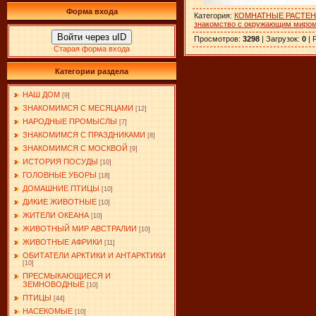
Форма входа
Категория
:
КОМНАТНЫЕ РАСТЕ
знакомство с окружающим миро
Войти через uID
Просмотров
:
3298
|
Загрузок
:
0
|
Старая форма входа
Категории раздела
НАШ ДОМ
[9]
ЗНАКОМИМСЯ С МЕСЯЦАМИ
[12]
НАРОДНЫЕ ПРОМЫСЛЫ
[7]
ЗНАКОМИМСЯ С ПРАЗДНИКАМИ
[8]
ЗНАКОМИМСЯ С МОСКВОЙ
[9]
ИСТОРИЯ ПОСУДЫ
[10]
ГОЛОВНЫЕ УБОРЫ
[18]
ДОМАШНИЕ ПТИЦЫ
[10]
ДИКИЕ ЖИВОТНЫЕ
[10]
ЖИТЕЛИ ОКЕАНА
[10]
ЖИВОТНЫЙ МИР АВСТРАЛИИ
[10]
ЖИВОТНЫЕ АФРИКИ
[11]
ОБИТАТЕЛИ АРКТИКИ И АНТАРКТИКИ
[10]
ПРЕСМЫКАЮЩИЕСЯ И
ЗЕМНОВОДНЫЕ
[10]
ПТИЦЫ
[44]
НАСЕКОМЫЕ
[10]