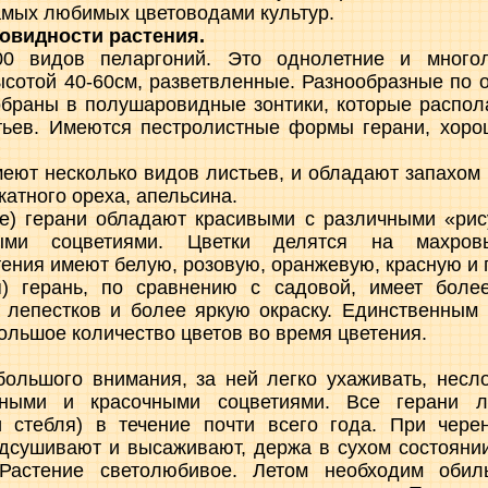
амых любимых цветоводами культур.
новидности растения.
00 видов пеларгоний. Это однолетние и многол
ысотой 40-60см, разветвленные. Разнообразные по о
обраны в полушаровидные зонтики, которые распо
стьев. Имеются пестролистные формы герани, хор
еют несколько видов листьев, и обладают запахом 
скатного ореха, апельсина.
е) герани обладают красивыми с различными «рис
ными соцветиями. Цветки делятся на махров
тения имеют белую, розовую, оранжевую, красную и 
) герань, по сравнению с садовой, имеет боле
 лепестков и более яркую окраску. Единственным 
большое количество цветов во время цветения.
большого внимания, за ней легко ухаживать, несл
пными и красочными соцветиями. Все герани л
и стебля) в течение почти всего года. При чере
дсушивают и высаживают, держа в сухом состояни
 Растение светолюбивое. Летом необходим обил