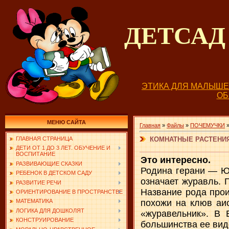
ДЕТСА
ЭТИКА ДЛЯ МАЛЫШ
О
МЕНЮ САЙТА
Главная
»
Файлы
»
ПОЧЕМУЧКИ
КОМНАТНЫЕ РАСТЕНИЯ
ГЛАВНАЯ СТРАНИЦА
ДЕТИ ОТ 1 ДО 3 ЛЕТ. ОБУЧЕНИЕ И
ВОСПИТАНИЕ
Это интересно.
РАЗВИВАЮЩИЕ СКАЗКИ
Родина герани — Юж
РЕБЕНОК В ДЕТСКОМ САДУ
означает журавль. 
РАЗВИТИЕ РЕЧИ
Название рода прои
ОРИЕНТИРОВАНИЕ В ПРОСТРАНСТВЕ
похожи на клюв аи
МАТЕМАТИКА
ЛОГИКА ДЛЯ ДОШКОЛЯТ
«журавельник». В 
КОНСТРУИРОВАНИЕ
большинства ее видо