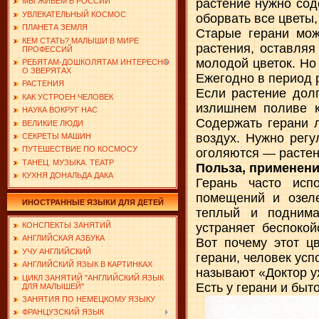
растение нужно сод
МЫ ЖИВЕМ В РОССИИ
УВЛЕКАТЕЛЬНЫЙ КОСМОС
оборвать все цветы,
ПЛАНЕТА ЗЕМЛЯ
Старые герани мож
КЕМ СТАТЬ? МАЛЫШИ В МИРЕ
растения, оставляя
ПРОФЕССИЙ
молодой цветок. Но
РЕБЯТАМ-ДОШКОЛЯТАМ ИНТЕРЕСНО
О ЗВЕРЯТАХ
Ежегодно в период 
РАСТЕНИЯ
Если растение долг
КАК УСТРОЕН ЧЕЛОВЕК
излишнем поливе к
НАУКА ВОКРУГ НАС
Содержать герани 
ВЕЛИКИЕ ЛЮДИ
воздух. Нужно регу
СЕКРЕТЫ МАШИН
ПУТЕШЕСТВИЕ ПО КОСМОСУ
оголяются — растен
ТАНЕЦ. МУЗЫКА. ТЕАТР
Польза, применени
КУХНЯ ДОНАЛЬДА ДАКА
Герань часто исп
помещений и озел
ИНОСТРАННЫЕ ЯЗЫКИ ДЛЯ ДЕТЕЙ
теплый и поднима
устраняет беспокой
КОНСПЕКТЫ ЗАНЯТИЙ
АНГЛИЙСКАЯ АЗБУКА
Вот почему этот ц
УЧУ АНГЛИЙСКИЙ
герани, человек усп
АНГЛИЙСКИЙ ЯЗЫК В КАРТИНКАХ
называют «Доктор ух
ЦИКЛ ЗАНЯТИЙ "АНГЛИЙСКИЙ ЯЗЫК
Есть у герани и быт
ДЛЯ МАЛЫШЕЙ"
ЗАНЯТИЯ ПО НЕМЕЦКОМУ ЯЗЫКУ
ФРАНЦУЗСКИЙ ЯЗЫК