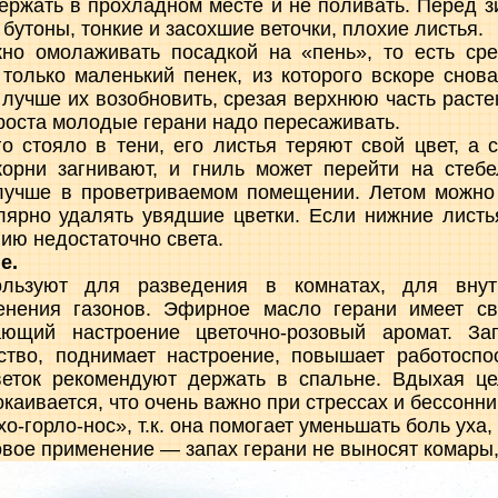
ержать в прохладном месте и не поливать. Перед 
 бутоны, тонкие и засохшие веточки, плохие листья.
но омолаживать посадкой на «пень», то есть сре
 только маленький пенек, из которого вскоре снов
 лучше их возобновить, срезая верхнюю часть расте
роста молодые герани надо пересаживать.
о стояло в тени, его листья теряют свой цвет, а 
орни загнивают, и гниль может перейти на стебел
лучше в проветриваемом помещении. Летом можно
лярно удалять увядшие цветки. Если нижние листь
ию недостаточно света.
е.
ользуют для разведения в комнатах, для внут
енения газонов. Эфирное масло герани имеет св
ющий настроение цветочно-розовый аромат. Зап
ство, поднимает настроение, повышает работоспо
веток рекомендуют держать в спальне. Вдыхая ц
окаивается, что очень важно при стрессах и бессонн
о-горло-нос», т.к. она помогает уменьшать боль уха, 
овое применение — запах герани не выносят комары,