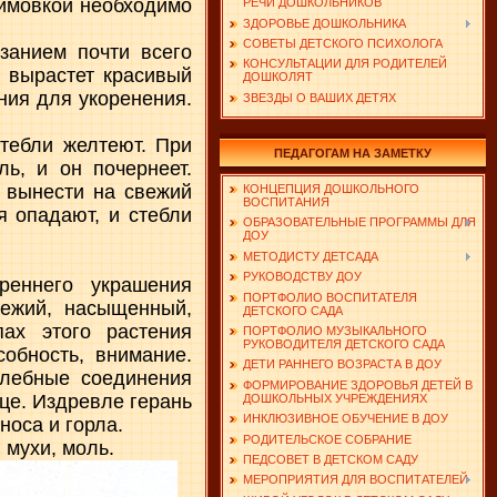
зимовкой необходимо
РЕЧИ ДОШКОЛЬНИКОВ
ЗДОРОВЬЕ ДОШКОЛЬНИКА
СОВЕТЫ ДЕТСКОГО ПСИХОЛОГА
занием почти всего
КОНСУЛЬТАЦИИ ДЛЯ РОДИТЕЛЕЙ
а вырастет красивый
ДОШКОЛЯТ
ния для укоренения.
ЗВЕЗДЫ О ВАШИХ ДЕТЯХ
стебли желтеют. При
ПЕДАГОГАМ НА ЗАМЕТКУ
ь, и он почернеет.
 вынести на свежий
КОНЦЕПЦИЯ ДОШКОЛЬНОГО
ВОСПИТАНИЯ
я опадают, и стебли
ОБРАЗОВАТЕЛЬНЫЕ ПРОГРАММЫ ДЛЯ
ДОУ
МЕТОДИСТУ ДЕТСАДА
РУКОВОДСТВУ ДОУ
реннего украшения
ПОРТФОЛИО ВОСПИТАТЕЛЯ
ежий, насыщенный,
ДЕТСКОГО САДА
ах этого растения
ПОРТФОЛИО МУЗЫКАЛЬНОГО
РУКОВОДИТЕЛЯ ДЕТСКОГО САДА
собность, внимание.
ДЕТИ РАННЕГО ВОЗРАСТА В ДОУ
елебные соединения
ФОРМИРОВАНИЕ ЗДОРОВЬЯ ДЕТЕЙ В
ице. Издревле герань
ДОШКОЛЬНЫХ УЧРЕЖДЕНИЯХ
ИНКЛЮЗИВНОЕ ОБУЧЕНИЕ В ДОУ
носа и горла.
РОДИТЕЛЬСКОЕ СОБРАНИЕ
 мухи, моль.
ПЕДСОВЕТ В ДЕТСКОМ САДУ
МЕРОПРИЯТИЯ ДЛЯ ВОСПИТАТЕЛЕЙ