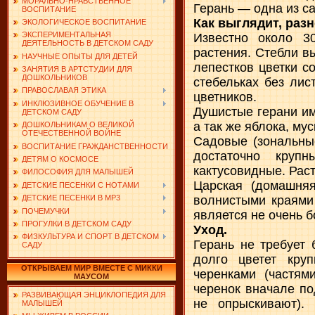
МОРАЛЬНО-НРАВСТВЕННОЕ
Герань — одна из с
ВОСПИТАНИЕ
Как выглядит, раз
ЭКОЛОГИЧЕСКОЕ ВОСПИТАНИЕ
ЭКСПЕРИМЕНТАЛЬНАЯ
Известно около 3
ДЕЯТЕЛЬНОСТЬ В ДЕТСКОМ САДУ
растения. Стебли в
НАУЧНЫЕ ОПЫТЫ ДЛЯ ДЕТЕЙ
лепестков цветки с
ЗАНЯТИЯ В АРТСТУДИИ ДЛЯ
ДОШКОЛЬНИКОВ
стебельках без ли
ПРАВОСЛАВАЯ ЭТИКА
цветников.
ИНКЛЮЗИВНОЕ ОБУЧЕНИЕ В
Душистые герани им
ДЕТСКОМ САДУ
а так же яблока, му
ДОШКОЛЬНИКАМ О ВЕЛИКОЙ
ОТЕЧЕСТВЕННОЙ ВОЙНЕ
Садовые (зональны
ВОСПИТАНИЕ ГРАЖДАНСТВЕННОСТИ
достаточно круп
ДЕТЯМ О КОСМОСЕ
кактусовидные. Рас
ФИЛОСОФИЯ ДЛЯ МАЛЫШЕЙ
Царская (домашняя
ДЕТСКИЕ ПЕСЕНКИ С НОТАМИ
волнистыми краями
ДЕТСКИЕ ПЕСЕНКИ В MP3
ПОЧЕМУЧКИ
является не очень 
ПРОГУЛКИ В ДЕТСКОМ САДУ
Уход.
ФИЗКУЛЬТУРА И СПОРТ В ДЕТСКОМ
Герань не требует 
САДУ
долго цветет кру
ОТКРЫВАЕМ МИР ВМЕСТЕ С МИККИ
черенками (частям
МАУСОМ
черенок вначале по
РАЗВИВАЮЩАЯ ЭНЦИКЛОПЕДИЯ ДЛЯ
не опрыскивают).
МАЛЫШЕЙ