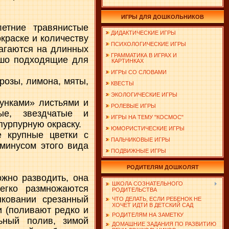
ИГРЫ ДЛЯ ДОШКОЛЬНИКОВ
етние травянистые
ДИДАКТИЧЕСКИЕ ИГРЫ
краске и количеству
ПСИХОЛОГИЧЕСКИЕ ИГРЫ
лагаются на длинных
ГРАММАТИКА В ИГРАХ И
ошо подходящие для
КАРТИНКАХ
ИГРЫ СО СЛОВАМИ
розы, лимона, мяты,
КВЕСТЫ
ЭКОЛОГИЧЕСКИЕ ИГРЫ
унками» листьями и
РОЛЕВЫЕ ИГРЫ
ые, звездчатые и
ИГРЫ НА ТЕМУ "КОСМОС"
пурпурную окраску.
ЮМОРИСТИЧЕСКИЕ ИГРЫ
е крупные цветки с
ПАЛЬЧИКОВЫЕ ИГРЫ
минусом этого вида
ПОДВИЖНЫЕ ИГРЫ
РОДИТЕЛЯМ ДОШКОЛЯТ
ожно разводить, она
ШКОЛА СОЗНАТЕЛЬНОГО
егко размножаются
РОДИТЕЛЬСТВА
нковании срезанный
ЧТО ДЕЛАТЬ, ЕСЛИ РЕБЕНОК НЕ
ХОЧЕТ ИДТИ В ДЕТСКИЙ САД
и (поливают редко и
РОДИТЕЛЯМ НА ЗАМЕТКУ
ьный полив, зимой
ДОМАШНИЕ ЗАДАНИЯ ПО РАЗВИТИЮ