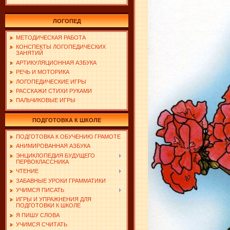
ЛОГОПЕД
МЕТОДИЧЕСКАЯ РАБОТА
КОНСПЕКТЫ ЛОГОПЕДИЧЕСКИХ
ЗАНЯТИЙ
АРТИКУЛЯЦИОННАЯ АЗБУКА
РЕЧЬ И МОТОРИКА
ЛОГОПЕДИЧЕСКИЕ ИГРЫ
РАССКАЖИ СТИХИ РУКАМИ
ПАЛЬЧИКОВЫЕ ИГРЫ
ПОДГОТОВКА К ШКОЛЕ
ПОДГОТОВКА К ОБУЧЕНИЮ ГРАМОТЕ
АНИМИРОВАННАЯ АЗБУКА
ЭНЦИКЛОПЕДИЯ БУДУЩЕГО
ПЕРВОКЛАССНИКА
ЧТЕНИЕ
ЗАБАВНЫЕ УРОКИ ГРАММАТИКИ
УЧИМСЯ ПИСАТЬ
ИГРЫ И УПРАЖНЕНИЯ ДЛЯ
ПОДГОТОВКИ К ШКОЛЕ
Я ПИШУ СЛОВА
УЧИМСЯ СЧИТАТЬ