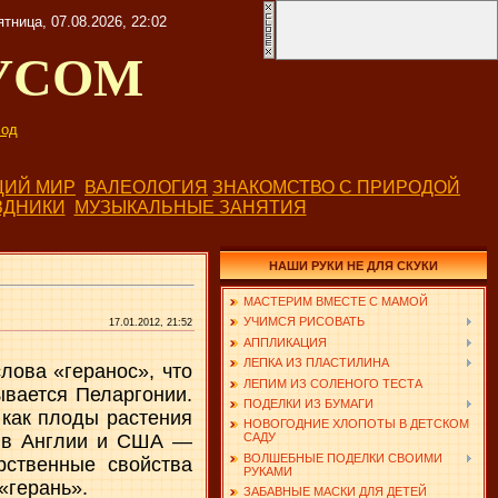
ятница, 07.08.2026, 22:02
УСОМ
од
ИЙ МИР
ВАЛЕОЛОГИЯ
ЗНАКОМСТВО С ПРИРОДОЙ
ЗДНИКИ
МУЗЫКАЛЬНЫЕ ЗАНЯТИЯ
НАШИ РУКИ НЕ ДЛЯ СКУКИ
МАСТЕРИМ ВМЕСТЕ С МАМОЙ
УЧИМСЯ РИСОВАТЬ
17.01.2012, 21:52
АППЛИКАЦИЯ
ЛЕПКА ИЗ ПЛАСТИЛИНА
лова «геранос», что
ЛЕПИМ ИЗ СОЛЕНОГО ТЕСТА
ывается Пеларгонии.
ПОДЕЛКИ ИЗ БУМАГИ
 как плоды растения
НОВОГОДНИЕ ХЛОПОТЫ В ДЕТСКОМ
, в Англии и США —
САДУ
ВОЛШЕБНЫЕ ПОДЕЛКИ СВОИМИ
рственные свойства
РУКАМИ
«герань».
ЗАБАВНЫЕ МАСКИ ДЛЯ ДЕТЕЙ