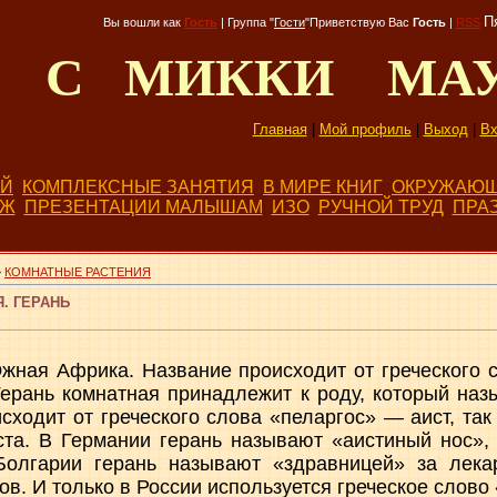
П
Вы вошли как
Гость
|
Группа
"
Гости
"
Приветствую Вас
Гость
|
RSS
Д С МИККИ МА
Главная
|
Мой профиль
|
Выход
|
Вх
ЕЙ
КОМПЛЕКСНЫЕ ЗАНЯТИЯ
В МИРЕ КНИГ
ОКРУЖАЮЩ
БЖ
ПРЕЗЕНТАЦИИ МАЛЫШАМ
ИЗО
РУЧНОЙ ТРУД
ПРА
»
КОМНАТНЫЕ РАСТЕНИЯ
. ГЕРАНЬ
ная Африка. Название происходит от греческого с
Герань комнатная принадлежит к роду, который наз
сходит от греческого слова «пеларгос» — аист, так
ста. В Германии герань называют «аистиный нос»
Болгарии герань называют «здравницей» за лека
в. И только в России используется греческое слово 