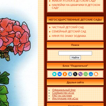
ЖИВОЙ УГОЛОК В ДЕТСКОМ САДУ
НАКЛЕЙКИ НА ШКАФЧИКИ В ДЕТСКОМ
САДУ
НЕГОСУДАРСТВЕННЫЕ ДЕТСКИЕ САДЫ
ЧАСТНЫЙ ДЕТСКИЙ САД
СЕМЕЙНЫЙ ДЕТСКИЙ САД
НЯНЯ ПО ЗНАКУ ЗОДИАКА
Поиск
Блок "Поделиться"
Друзья сайта
Официальный блог
Сообщество uCoz
FAQ по системе
Инструкции для uCoz