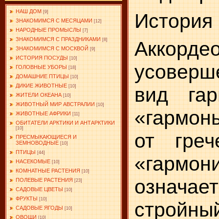
НАШ ДОМ
[9]
История
ЗНАКОМИМСЯ С МЕСЯЦАМИ
[12]
НАРОДНЫЕ ПРОМЫСЛЫ
[7]
ЗНАКОМИМСЯ С ПРАЗДНИКАМИ
[8]
Акко
ЗНАКОМИМСЯ С МОСКВОЙ
[9]
ИСТОРИЯ ПОСУДЫ
[10]
усоверш
ГОЛОВНЫЕ УБОРЫ
[18]
ДОМАШНИЕ ПТИЦЫ
[10]
ДИКИЕ ЖИВОТНЫЕ
[10]
вид гар
ЖИТЕЛИ ОКЕАНА
[10]
ЖИВОТНЫЙ МИР АВСТРАЛИИ
[10]
«гармон
ЖИВОТНЫЕ АФРИКИ
[11]
ОБИТАТЕЛИ АРКТИКИ И АНТАРКТИКИ
[10]
от гре­
ПРЕСМЫКАЮЩИЕСЯ И
ЗЕМНОВОДНЫЕ
[10]
ПТИЦЫ
[44]
«гармо
НАСЕКОМЫЕ
[10]
КОМНАТНЫЕ РАСТЕНИЯ
[10]
означае
ПОЛЕВЫЕ РАСТЕНИЯ
[23]
САДОВЫЕ ЦВЕТЫ
[10]
ФРУКТЫ
[10]
стройны
САДОВЫЕ ЯГОДЫ
[10]
ОВОЩИ
[10]