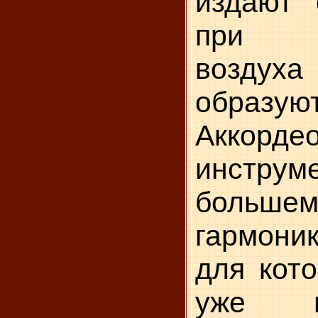
издают 
при в
воздух
образуют
Аккорд
инстр
больш
гармони
для кот
уже не