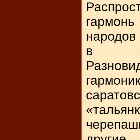
Распрос
гармон
народов Е
в Р
Разнови
гармони
саратов
«тальян
черепаш
дру­гие