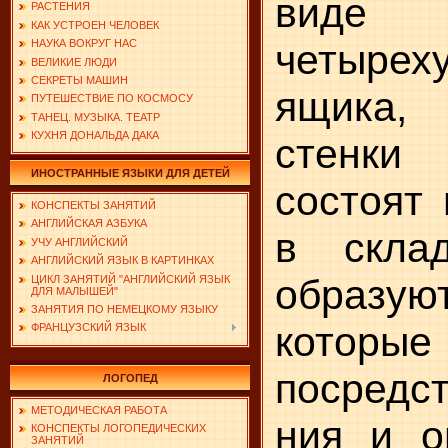
виде
РАСТЕНИЯ
КАК УСТРОЕН ЧЕЛОВЕК
четыреху
НАУКА ВОКРУГ НАС
ВЕЛИКИЕ ЛЮДИ
СЕКРЕТЫ МАШИН
ящика
ПУТЕШЕСТВИЕ ПО КОСМОСУ
ТАНЕЦ. МУЗЫКА. ТЕАТР
КУХНЯ ДОНАЛЬДА ДАКА
стенк
ИНОСТРАННЫЕ ЯЗЫКИ ДЛЯ ДЕТЕЙ
состоят
КОНСПЕКТЫ ЗАНЯТИЙ
АНГЛИЙСКАЯ АЗБУКА
в скла
УЧУ АНГЛИЙСКИЙ
АНГЛИЙСКИЙ ЯЗЫК В КАРТИНКАХ
образ
ЦИКЛ ЗАНЯТИЙ "АНГЛИЙСКИЙ ЯЗЫК
ДЛЯ МАЛЫШЕЙ"
ЗАНЯТИЯ ПО НЕМЕЦКОМУ ЯЗЫКУ
которые
ФРАНЦУЗСКИЙ ЯЗЫК
посредс
ЛОГОПЕД
МЕТОДИЧЕСКАЯ РАБОТА
ния и о
КОНСПЕКТЫ ЛОГОПЕДИЧЕСКИХ
ЗАНЯТИЙ