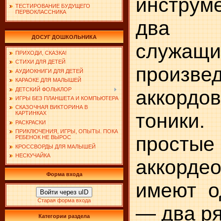
инструм
ТЕСТИРОВАНИЕ БУДУЩЕГО
ПЕРВОКЛАССНИКА
два 
ДОСУГ ДОШКОЛЬНИКА
служ
ПРИХОДИ, СКАЗКА!
СТИХИ ДЛЯ ДЕТЕЙ
произве
АУДИОКНИГИ ДЛЯ ДЕТЕЙ
КАРАОКЕ ДЛЯ МАЛЫШЕЙ
ДЕТСКИЙ ФОЛЬКЛОР
аккордо
ИГРЫ БЕЗ ПЛАНШЕТА И КОМПЬЮТЕРА
СКАЗОЧНАЯ ВИКТОРИНА В
тоник
КАРТИНКАХ
РАСКРАСКИ
ПРИКЛЮЧЕНИЯ, ИГРЫ, ОПЫТЫ. ПОКА
просты
РЕБЕНОК НЕ ВЫРОС
КРОССВОРДЫ ДЛЯ МАЛЫШЕЙ
НЕСКУЧАЙКА
аккорде
Форма входа
имеют о
Войти через uID
Старая форма входа
— два р
Категории раздела