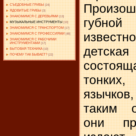
Произ
СЪЕДОБНЫЕ ГРИБЫ
[24]
ЯДОВИТЫЕ ГРИБЫ
[3]
ЗНАКОМИМСЯ С ДЕРЕВЬЯМИ
[13]
губной
МУЗЫКАЛЬНЫЕ ИНСТРУМЕНТЫ
[10]
ЗНАКОМИМСЯ С ТРАНСПОРТОМ
[17]
извест
ЗНАКОМИМСЯ С ПРОФЕССИЯМИ
[48]
ЗНАКОМИМСЯ С РАБОЧИМИ
ИНСТРУМЕНТАМИ
[17]
детска
БЫТОВАЯ ТЕХНИКА
[10]
ПОЧЕМУ ТАК БЫВАЕТ?
[22]
состоя
тонких
языч­ко
таким о
они пр