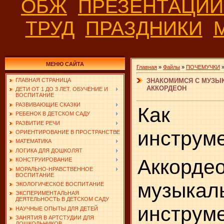
ОБЖ
ПРЕЗЕНТАЦИ
ТРУД
ПРАЗДНИКИ
МЕНЮ САЙТА
Главная
»
Файлы
»
ПОЧЕМУЧКИ
ЗНАКОМИМСЯ С МУЗЫ
ГЛАВНАЯ СТРАНИЦА
АККОРДЕОН
ДЕТИ ОТ 1 ДО 3 ЛЕТ. ОБУЧЕНИЕ И
ВОСПИТАНИЕ
РАЗВИВАЮЩИЕ СКАЗКИ
Как 
РЕБЕНОК В ДЕТСКОМ САДУ
РАЗВИТИЕ РЕЧИ
инструм
ОРИЕНТИРОВАНИЕ В ПРОСТРАНСТВЕ
МАТЕМАТИКА
ЛОГИКА ДЛЯ ДОШКОЛЯТ
Аккордео
КОНСТРУИРОВАНИЕ
МОРАЛЬНО-НРАВСТВЕННОЕ
ВОСПИТАНИЕ
музыкал
ЭКОЛОГИЧЕСКОЕ ВОСПИТАНИЕ
ЭКСПЕРИМЕНТАЛЬНАЯ
ДЕЯТЕЛЬНОСТЬ В ДЕТСКОМ САДУ
инструме
НАУЧНЫЕ ОПЫТЫ ДЛЯ ДЕТЕЙ
ЗАНЯТИЯ В АРТСТУДИИ ДЛЯ
ДОШКОЛЬНИКОВ