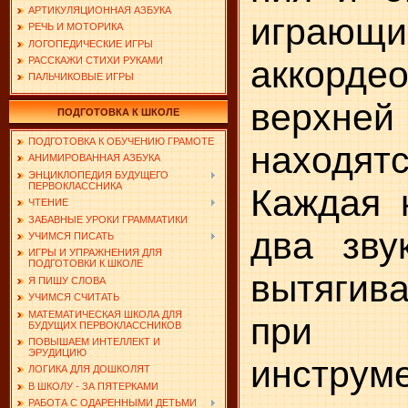
АРТИКУЛЯЦИОННАЯ АЗБУКА
игра
РЕЧЬ И МОТОРИКА
ЛОГОПЕДИЧЕСКИЕ ИГРЫ
аккор
РАССКАЖИ СТИХИ РУКАМИ
ПАЛЬЧИКОВЫЕ ИГРЫ
верхн
ПОДГОТОВКА К ШКОЛЕ
ПОДГОТОВКА К ОБУЧЕНИЮ ГРАМОТЕ
находят
АНИМИРОВАННАЯ АЗБУКА
ЭНЦИКЛОПЕДИЯ БУДУЩЕГО
ПЕРВОКЛАССНИКА
Каж­дая
ЧТЕНИЕ
ЗАБАВНЫЕ УРОКИ ГРАММАТИКИ
два зву
УЧИМСЯ ПИСАТЬ
ИГРЫ И УПРАЖНЕНИЯ ДЛЯ
ПОДГОТОВКИ К ШКОЛЕ
вытягив
Я ПИШУ СЛОВА
УЧИМСЯ СЧИТАТЬ
МАТЕМАТИЧЕСКАЯ ШКОЛА ДЛЯ
при 
БУДУЩИХ ПЕРВОКЛАССНИКОВ
ПОВЫШАЕМ ИНТЕЛЛЕКТ И
ЭРУДИЦИЮ
инструм
ЛОГИКА ДЛЯ ДОШКОЛЯТ
В ШКОЛУ - ЗА ПЯТЕРКАМИ
РАБОТА С ОДАРЕННЫМИ ДЕТЬМИ