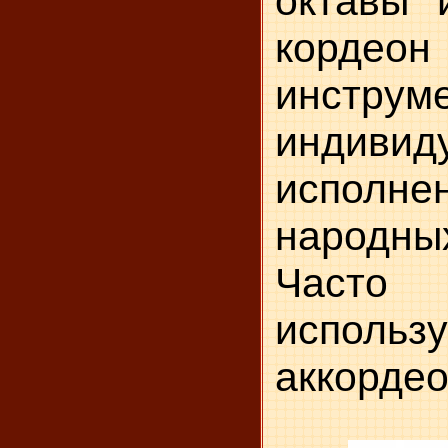
октавы 
кор
инстр
индивид
исполнен
народны
Часто 
использ
аккордео