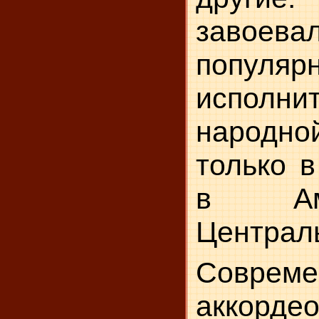
завое
популяр
исполни
народно
только в
в Ам
Централ
Совреме
акко