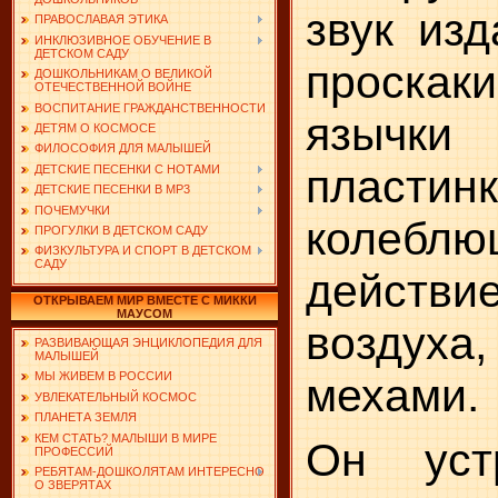
звук из
ПРАВОСЛАВАЯ ЭТИКА
ИНКЛЮЗИВНОЕ ОБУЧЕНИЕ В
ДЕТСКОМ САДУ
проскак
ДОШКОЛЬНИКАМ О ВЕЛИКОЙ
ОТЕЧЕСТВЕННОЙ ВОЙНЕ
ВОСПИТАНИЕ ГРАЖДАНСТВЕННОСТИ
язычк
ДЕТЯМ О КОСМОСЕ
ФИЛОСОФИЯ ДЛЯ МАЛЫШЕЙ
пластинк
ДЕТСКИЕ ПЕСЕНКИ С НОТАМИ
ДЕТСКИЕ ПЕСЕНКИ В MP3
ПОЧЕМУЧКИ
колебл
ПРОГУЛКИ В ДЕТСКОМ САДУ
ФИЗКУЛЬТУРА И СПОРТ В ДЕТСКОМ
САДУ
дейст
ОТКРЫВАЕМ МИР ВМЕСТЕ С МИККИ
МАУСОМ
воздуха,
РАЗВИВАЮЩАЯ ЭНЦИКЛОПЕДИЯ ДЛЯ
МАЛЫШЕЙ
МЫ ЖИВЕМ В РОССИИ
мехами.
УВЛЕКАТЕЛЬНЫЙ КОСМОС
ПЛАНЕТА ЗЕМЛЯ
КЕМ СТАТЬ? МАЛЫШИ В МИРЕ
Он уст
ПРОФЕССИЙ
РЕБЯТАМ-ДОШКОЛЯТАМ ИНТЕРЕСНО
О ЗВЕРЯТАХ