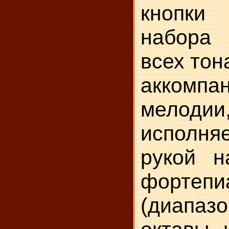
кнопк
набора 
всех тон
аккомпа
мелоди
исполня
рукой н
фортепи
(диапаз