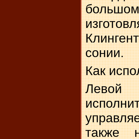
большом
изгот
Клинген
сонии.
Как испо
Лево
исполни
управля
также 