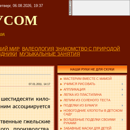
етверг, 06.08.2026, 19:37
УСОМ
од
ИЙ МИР
ВАЛЕОЛОГИЯ
ЗНАКОМСТВО С ПРИРОДОЙ
ЗДНИКИ
МУЗЫКАЛЬНЫЕ ЗАНЯТИЯ
НАШИ РУКИ НЕ ДЛЯ СКУКИ
МАСТЕРИМ ВМЕСТЕ С МАМОЙ
УЧИМСЯ РИСОВАТЬ
07.01.2011, 14:17
АППЛИКАЦИЯ
ЛЕПКА ИЗ ПЛАСТИЛИНА
 шестидесяти кило­
ЛЕПИМ ИЗ СОЛЕНОГО ТЕСТА
 ним ассоциируется
ПОДЕЛКИ ИЗ БУМАГИ
НОВОГОДНИЕ ХЛОПОТЫ В ДЕТСКОМ
САДУ
ВОЛШЕБНЫЕ ПОДЕЛКИ СВОИМИ
твенные гжельские
РУКАМИ
го производства,
ЗАБАВНЫЕ МАСКИ ДЛЯ ДЕТЕЙ