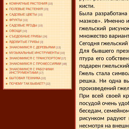
КОМНАТНЫЕ РАСТЕНИЯ
[10]
кисти.
ПОЛЕВЫЕ РАСТЕНИЯ
[23]
Была разработана 
САДОВЫЕ ЦВЕТЫ
[10]
ФРУКТЫ
мазков». Именно и
[10]
САДОВЫЕ ЯГОДЫ
[10]
гжельский рисуно
ОВОЩИ
[10]
мно­жество вариант
СЪЕДОБНЫЕ ГРИБЫ
[24]
ЯДОВИТЫЕ ГРИБЫ
[3]
Сегодня гжельский 
ЗНАКОМИМСЯ С ДЕРЕВЬЯМИ
[13]
Для бывшего през
МУЗЫКАЛЬНЫЕ ИНСТРУМЕНТЫ
[10]
птура его собстве
ЗНАКОМИМСЯ С ТРАНСПОРТОМ
[17]
ЗНАКОМИМСЯ С ПРОФЕССИЯМИ
[48]
по­дарен гжельский
ЗНАКОМИМСЯ С РАБОЧИМИ
Гжель стала симво
ИНСТРУМЕНТАМИ
[17]
БЫТОВАЯ ТЕХНИКА
[10]
решка. Ни одна вы
ПОЧЕМУ ТАК БЫВАЕТ?
[22]
произ­ведений гжел
При всей своей кр
посудой очень удо
бе­седам, семейно
ри­сунком радуют 
несмотря на внешн