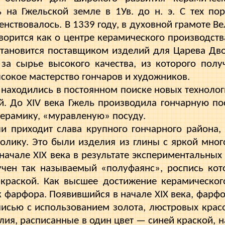
 на Гжельской земле в 1Ув. до н. э. С тех по
енствовалось. В 1339 году, в духовной грамоте В
оворится как о центре керамического производств
ста­новится поставщиком изделий для Царева Дв
 за сырье высокого качества, из которого полу
ысокое мастерство гончаров и художников.
 находились в постоянном поиске новых технологи
. До XIV века Гжель производила гончарную пос
ерамику, «муравленую» посуду.
ели приходит слава крупного гончарного района,
олику. Это были изделия из глины с яркой мног
 начале XIX века в результате экспериментальных
учен так называемый «полуфаянс», роспись кот
 краской. Как высшее достижение керамическог
к фарфора. Появившийся в начале XIX века, фарфо
и­сью с использованием золота, люстровых крас
лия, расписанные в один цвет — синей краской, н