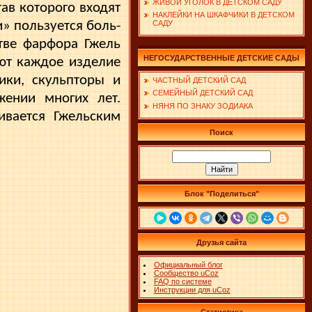
ЖИВОЙ УГОЛОК В ДЕТСКОМ САДУ
ав которого входят
НАКЛЕЙКИ НА ШКАФЧИКИ В ДЕТСКОМ
и» пользуется боль­
САДУ
тве фарфора Гжель
НЕГОСУДАРСТВЕННЫЕ ДЕТСКИЕ САДЫ
ют каждое изделие
ики, скульпторы и
ЧАСТНЫЙ ДЕТСКИЙ САД
СЕМЕЙНЫЙ ДЕТСКИЙ САД
жении многих лет.
НЯНЯ ПО ЗНАКУ ЗОДИАКА
ивается Гжельским
Поиск
Блок "Поделиться"
Друзья сайта
Официальный блог
Сообщество uCoz
FAQ по системе
Инструкции для uCoz