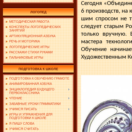
Сегодня «Объедине
6 производств, на 
ЛОГОПЕД
шим спросом не т
МЕТОДИЧЕСКАЯ РАБОТА
следует старым Р
КОНСПЕКТЫ ЛОГОПЕДИЧЕСКИХ
ЗАНЯТИЙ
только вруч­ную.
АРТИКУЛЯЦИОННАЯ АЗБУКА
мастера техноло­
РЕЧЬ И МОТОРИКА
ЛОГОПЕДИЧЕСКИЕ ИГРЫ
Обучение начинае
РАССКАЖИ СТИХИ РУКАМИ
Художественным Ко
ПАЛЬЧИКОВЫЕ ИГРЫ
ПОДГОТОВКА К ШКОЛЕ
ПОДГОТОВКА К ОБУЧЕНИЮ ГРАМОТЕ
АНИМИРОВАННАЯ АЗБУКА
ЭНЦИКЛОПЕДИЯ БУДУЩЕГО
ПЕРВОКЛАССНИКА
ЧТЕНИЕ
ЗАБАВНЫЕ УРОКИ ГРАММАТИКИ
УЧИМСЯ ПИСАТЬ
ИГРЫ И УПРАЖНЕНИЯ ДЛЯ
ПОДГОТОВКИ К ШКОЛЕ
Я ПИШУ СЛОВА
УЧИМСЯ СЧИТАТЬ