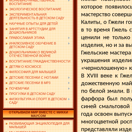
МОРАЛЬНО-НРАВСТВЕННОЕ
ВОСПИТАНИЕ
которое появилось
ЭКОЛОГИЧЕСКОЕ ВОСПИТАНИЕ
мастерство совер­ш
ЭКСПЕРИМЕНТАЛЬНАЯ
ДЕЯТЕЛЬНОСТЬ В ДЕТСКОМ САДУ
Калиты, о Гжели г
НАУЧНЫЕ ОПЫТЫ ДЛЯ ДЕТЕЙ
в то время Гжель 
ЗАНЯТИЯ В АРТСТУДИИ ДЛЯ
ДОШКОЛЬНИКОВ
ценили не только
ПРАВОСЛАВАЯ ЭТИКА
ИНКЛЮЗИВНОЕ ОБУЧЕНИЕ В
изделия, но и за в
ДЕТСКОМ САДУ
Гжельские мастера
ДОШКОЛЬНИКАМ О ВЕЛИКОЙ
ОТЕЧЕСТВЕННОЙ ВОЙНЕ
украшения изделий
ВОСПИТАНИЕ ГРАЖДАНСТВЕННОСТИ
ДЕТЯМ О КОСМОСЕ
«чернолошеную» к
ФИЛОСОФИЯ ДЛЯ МАЛЫШЕЙ
В XVIII веке к Гж
ДЕТСКИЕ ПЕСЕНКИ С НОТАМИ
дожественную май
ДЕТСКИЕ ПЕСЕНКИ В MP3
ПОЧЕМУЧКИ
по белой эмали. В
ПРОГУЛКИ В ДЕТСКОМ САДУ
фарфо­ра был пол
ФИЗКУЛЬТУРА И СПОРТ В ДЕТСКОМ
САДУ
синей смаль­товой
ОТКРЫВАЕМ МИР ВМЕСТЕ С МИККИ
года освоен выпус
МАУСОМ
многоцветной росп
РАЗВИВАЮЩАЯ ЭНЦИКЛОПЕДИЯ ДЛЯ
МАЛЫШЕЙ
представляли изде