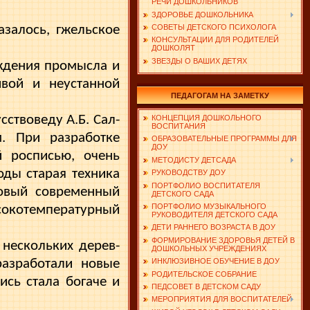
РЕЧИ ДОШКОЛЬНИКОВ
ЗДОРОВЬЕ ДОШКОЛЬНИКА
залось, гжельское
СОВЕТЫ ДЕТСКОГО ПСИХОЛОГА
КОНСУЛЬТАЦИИ ДЛЯ РОДИТЕЛЕЙ
ДОШКОЛЯТ
ЗВЕЗДЫ О ВАШИХ ДЕТЯХ
ождения промысла и
ивой и неустанной
ПЕДАГОГАМ НА ЗАМЕТКУ
ствоведу А.Б. Сал­
КОНЦЕПЦИЯ ДОШКОЛЬНОГО
ВОСПИТАНИЯ
. При разработке
ОБРАЗОВАТЕЛЬНЫЕ ПРОГРАММЫ ДЛЯ
ДОУ
й росписью, очень
МЕТОДИСТУ ДЕТСАДА
оды старая техника
РУКОВОДСТВУ ДОУ
ПОРТФОЛИО ВОСПИТАТЕЛЯ
новый современный
ДЕТСКОГО САДА
ПОРТФОЛИО МУЗЫКАЛЬНОГО
сокотемпературный
РУКОВОДИТЕЛЯ ДЕТСКОГО САДА
ДЕТИ РАННЕГО ВОЗРАСТА В ДОУ
ФОРМИРОВАНИЕ ЗДОРОВЬЯ ДЕТЕЙ В
 нескольких дерев­
ДОШКОЛЬНЫХ УЧРЕЖДЕНИЯХ
разработали новые
ИНКЛЮЗИВНОЕ ОБУЧЕНИЕ В ДОУ
РОДИТЕЛЬСКОЕ СОБРАНИЕ
сь стала богаче и
ПЕДСОВЕТ В ДЕТСКОМ САДУ
МЕРОПРИЯТИЯ ДЛЯ ВОСПИТАТЕЛЕЙ