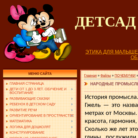
ДЕТСА
ЭТИКА ДЛЯ МАЛЫШ
О
МЕНЮ САЙТА
Главная
»
Файлы
»
ПОЧЕМУЧКИ
НАРОДНЫЕ ПРОМЫСЛЫ
ГЛАВНАЯ СТРАНИЦА
ДЕТИ ОТ 1 ДО 3 ЛЕТ. ОБУЧЕНИЕ И
ВОСПИТАНИЕ
История промысла
РАЗВИВАЮЩИЕ СКАЗКИ
Гжель — это назва
РЕБЕНОК В ДЕТСКОМ САДУ
РАЗВИТИЕ РЕЧИ
метрах от Москвы.
ОРИЕНТИРОВАНИЕ В ПРОСТРАНСТВЕ
красота, гармония,
МАТЕМАТИКА
ЛОГИКА ДЛЯ ДОШКОЛЯТ
Сколько же лет э
КОНСТРУИРОВАНИЕ
глины послужили