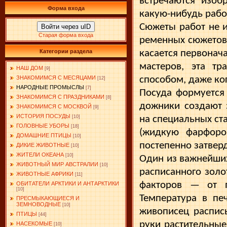
встречаются изоб
Форма входа
какую-нибудь рабо­
Сюжеты работ не и
Войти через uID
Старая форма входа
ременных сюжетов
Категории раздела
ка­сается первона
масте­ров, эта т
НАШ ДОМ
[9]
ЗНАКОМИМСЯ С МЕСЯЦАМИ
способом, даже ког
[12]
НАРОДНЫЕ ПРОМЫСЛЫ
[7]
Посуда формуется 
ЗНАКОМИМСЯ С ПРАЗДНИКАМИ
[8]
дожники создают 
ЗНАКОМИМСЯ С МОСКВОЙ
[9]
ИСТОРИЯ ПОСУДЫ
[10]
на специальных ст
ГОЛОВНЫЕ УБОРЫ
[18]
(жидкую фарфоро
ДОМАШНИЕ ПТИЦЫ
[10]
постепен­но затвер
ДИКИЕ ЖИВОТНЫЕ
[10]
ЖИТЕЛИ ОКЕАНА
[10]
Один из важнейших
ЖИВОТНЫЙ МИР АВСТРАЛИИ
[10]
расписанного золо
ЖИВОТНЫЕ АФРИКИ
[11]
факторов — от п
ОБИТАТЕЛИ АРКТИКИ И АНТАРКТИКИ
[10]
Температура в пе
ПРЕСМЫКАЮЩИЕСЯ И
ЗЕМНОВОДНЫЕ
[10]
живописец распис
ПТИЦЫ
[44]
руки растительные
НАСЕКОМЫЕ
[10]