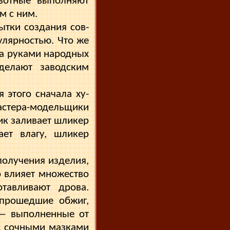
ивотные выполняют
м с ним.
ытки создания сов­
лярностью. Что же
ра руками народных
 делают заводским
 этого сначала ху­
астера-модельщики
ик заливает шликер
ет влагу, шликер
олучения изде­лия,
о влияет множество
тавливают дрова.
 прошедшие обжиг,
 — выполненные от
и, сочными мазками