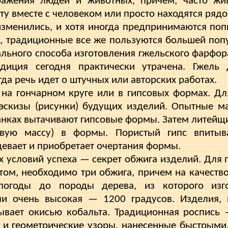
ражения людей и животных, причем, часто ж
ту вместе с человеком или просто находятся рядо
зменились, и хотя иногда предпринимаются поп
, традиционные все же пользуются большей попу
чального способа изготовления гжельского фарфо
радиция сегодня практически утрачена. Гжель
да речь идет о штучных или авторских работах.
на гончарном круге или в гипсовых формах. Для
эскизы (рисунки) будущих изделий. Опытные м
анках вытачивают гипсовые формы. Затем литейщ
вую массу) в формы. Пористый гипс впитыва
девает и приобретает очертания формы.
 условий успеха — секрет обжига изделий. Для п
том, необходимо три обжига, причем на качеств
огоды до породы дерева, из которого изго
чи очень высокая — 1200 градусов. Изделия,
ывает окисью кобальта. Традиционная роспись
 и геомет­рические узоры, нанесенные быстрым