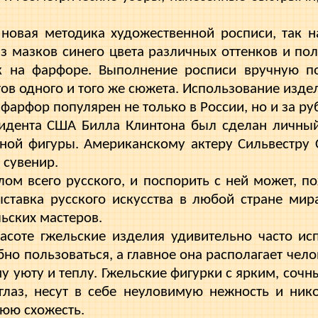
новая методика художественной росписи, так н
з мазков синего цвета различных оттенков и по
к на фарфоре. Выполнение росписи вручную по
ов одного и того же сюжета. Использование изде
фарфор популярен не только в России, но и за р
идента США Билла Клинтона был сделан личный
нной фигуры. Американскому актеру Сильвестру
 сувенир.
лом всего русского, и поспорить с ней может, по
ставка русского искусства в любой стране мир
ьских мастеров.
асоте гжельские изделия удивительно часто ис
бно пользоваться, а главное она располагает чел
му уюту и теплу. Гжельские фигурки с ярким, соч
глаз, несут в себе неуловимую нежность и ник
юю схожесть.