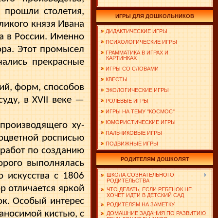
р прошли столетия,
ИГРЫ ДЛЯ ДОШКОЛЬНИКОВ
еликого князя Ивана
ДИДАКТИЧЕСКИЕ ИГРЫ
а в России. Именно
ПСИХОЛОГИЧЕСКИЕ ИГРЫ
ора. Этот промысел
ГРАММАТИКА В ИГРАХ И
КАРТИНКАХ
чались прекрасные
ИГРЫ СО СЛОВАМИ
КВЕСТЫ
й, форм, спосо­бов
ЭКОЛОГИЧЕСКИЕ ИГРЫ
уду, в XVII веке —
РОЛЕВЫЕ ИГРЫ
ИГРЫ НА ТЕМУ "КОСМОС"
ЮМОРИСТИЧЕСКИЕ ИГРЫ
 производящего ху­
ПАЛЬЧИКОВЫЕ ИГРЫ
оцветной росписью
ПОДВИЖНЫЕ ИГРЫ
 работ по созданию
РОДИТЕЛЯМ ДОШКОЛЯТ
орого выполнялась
о искусства с 1806
ШКОЛА СОЗНАТЕЛЬНОГО
РОДИТЕЛЬСТВА
р отличается яркой
ЧТО ДЕЛАТЬ, ЕСЛИ РЕБЕНОК НЕ
ХОЧЕТ ИДТИ В ДЕТСКИЙ САД
ок. Особый интерес
РОДИТЕЛЯМ НА ЗАМЕТКУ
аносимой кистью, с
ДОМАШНИЕ ЗАДАНИЯ ПО РАЗВИТИЮ