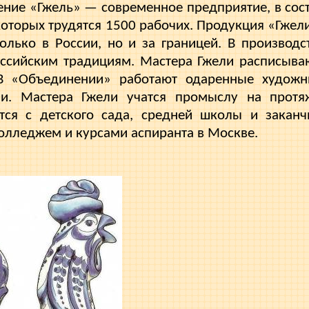
ние «Гжель» — современное предприятие, в сост
которых трудятся 1500 рабочих. Продукция «Гжел
олько в России, но и за границей. В производс
оссийским традициям. Мастера Гжели расписыва
 В «Объединении» работают одаренные художн
гии. Мастера Гжели учатся промыслу на протя
тся с детского сада, средней школы и заканч
лледжем и курсами аспиранта в Москве.