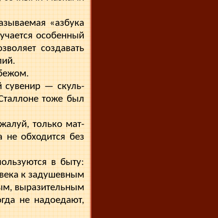
азываемая «азбу­ка
лучается особенный
зволяет создавать
лий.
убежом.
 сувенир — скуль­
 Сталлоне тоже был
жалуй, только мат­
а не обходится без
пользуются в быту:
овека к задушевным
ным, выразительным
огда не надоедают,