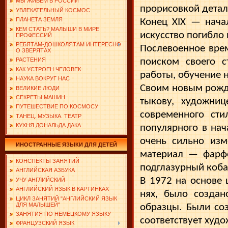
МЫ ЖИВЕМ В РОССИИ
прорисовкой детал
УВЛЕКАТЕЛЬНЫЙ КОСМОС
ПЛАНЕТА ЗЕМЛЯ
Конец XIX — нача
КЕМ СТАТЬ? МАЛЫШИ В МИРЕ
искусство погибло 
ПРОФЕССИЙ
РЕБЯТАМ-ДОШКОЛЯТАМ ИНТЕРЕСНО
Послевоенное врем
О ЗВЕРЯТАХ
поиском своего с
РАСТЕНИЯ
КАК УСТРОЕН ЧЕЛОВЕК
работы, обучение 
НАУКА ВОКРУГ НАС
Своим новым рожде
ВЕЛИКИЕ ЛЮДИ
СЕКРЕТЫ МАШИН
тыкову, художни
ПУТЕШЕСТВИЕ ПО КОСМОСУ
современно­го ст
ТАНЕЦ. МУЗЫКА. ТЕАТР
КУХНЯ ДОНАЛЬДА ДАКА
популярного в нач
очень сильно изм
ИНОСТРАННЫЕ ЯЗЫКИ ДЛЯ ДЕТЕЙ
материал — фарфо
КОНСПЕКТЫ ЗАНЯТИЙ
подглазурный коба
АНГЛИЙСКАЯ АЗБУКА
В 1972 на основе 
УЧУ АНГЛИЙСКИЙ
АНГЛИЙСКИЙ ЯЗЫК В КАРТИНКАХ
нях, было создан
ЦИКЛ ЗАНЯТИЙ "АНГЛИЙСКИЙ ЯЗЫК
ДЛЯ МАЛЫШЕЙ"
образцы. Были со
ЗАНЯТИЯ ПО НЕМЕЦКОМУ ЯЗЫКУ
соответствует худ
ФРАНЦУЗСКИЙ ЯЗЫК