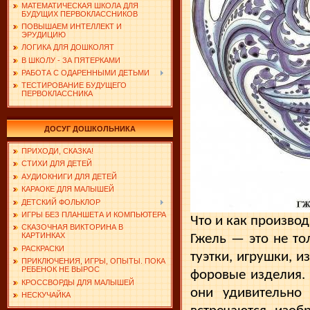
МАТЕМАТИЧЕСКАЯ ШКОЛА ДЛЯ
БУДУЩИХ ПЕРВОКЛАССНИКОВ
ПОВЫШАЕМ ИНТЕЛЛЕКТ И
ЭРУДИЦИЮ
ЛОГИКА ДЛЯ ДОШКОЛЯТ
В ШКОЛУ - ЗА ПЯТЕРКАМИ
РАБОТА С ОДАРЕННЫМИ ДЕТЬМИ
ТЕСТИРОВАНИЕ БУДУЩЕГО
ПЕРВОКЛАССНИКА
ДОСУГ ДОШКОЛЬНИКА
ПРИХОДИ, СКАЗКА!
СТИХИ ДЛЯ ДЕТЕЙ
АУДИОКНИГИ ДЛЯ ДЕТЕЙ
КАРАОКЕ ДЛЯ МАЛЫШЕЙ
ДЕТСКИЙ ФОЛЬКЛОР
ИГРЫ БЕЗ ПЛАНШЕТА И КОМПЬЮТЕРА
Что и как производ
СКАЗОЧНАЯ ВИКТОРИНА В
КАРТИНКАХ
Гжель — это не тол
РАСКРАСКИ
туэтки, игрушки, 
ПРИКЛЮЧЕНИЯ, ИГРЫ, ОПЫТЫ. ПОКА
РЕБЕНОК НЕ ВЫРОС
форовые изделия. 
КРОССВОРДЫ ДЛЯ МАЛЫШЕЙ
они удивительно
НЕСКУЧАЙКА