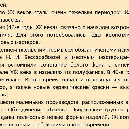
ей.
ло XX веков стали очень тяжелым периодом. Ка
навсегда.
я (40-е годы XX века), связано с началом возр
тиля. Для этого потребовались годы кропотл
новых мастеров.
нием гжельский промысел обязан ученому искус
це Н. И. Бессарабовой и местным мастерицам
иля вспомнили сочетание белого фона с сине
але XIX века в изделиях из полуфаянса, В 40-е г
енилась. В это время начал использоваться 
р, а также новые керамические краски — вы
льт.
шести маленьких производств, расположенных в
о «Объединение «Гжель». Творческие группы 
зданы полностью новые формы изделий, Живопи
ожественным требованиям нашего времени.