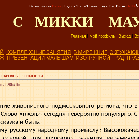
Ч
Вы вошли как
Гость
|
Группа
"
Гости
"
Приветствую Вас
Гость
|
RSS
Д С МИККИ МА
Главная
|
Мой профиль
|
Выход
|
Вх
ЕЙ
КОМПЛЕКСНЫЕ ЗАНЯТИЯ
В МИРЕ КНИГ
ОКРУЖАЮЩ
БЖ
ПРЕЗЕНТАЦИИ МАЛЫШАМ
ИЗО
РУЧНОЙ ТРУД
ПРА
»
НАРОДНЫЕ ПРОМЫСЛЫ
. ГЖЕЛЬ
.
ние живописного подмосковного региона, что в
 Слово «гжель» сегодня невероятно популярно. С
 сказка и быль.
тому русскому народному промыслу? Высококачес
 основой для широкого развития керамическо