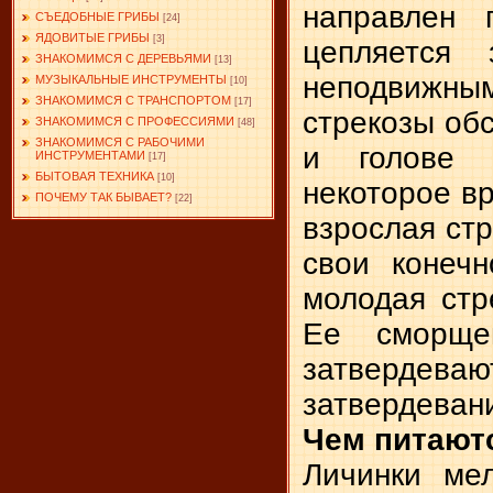
направлен 
СЪЕДОБНЫЕ ГРИБЫ
[24]
ЯДОВИТЫЕ ГРИБЫ
[3]
цепляется
ЗНАКОМИМСЯ С ДЕРЕВЬЯМИ
[13]
неподвижным
МУЗЫКАЛЬНЫЕ ИНСТРУМЕНТЫ
[10]
ЗНАКОМИМСЯ С ТРАНСПОРТОМ
[17]
стрекозы обс
ЗНАКОМИМСЯ С ПРОФЕССИЯМИ
[48]
ЗНАКОМИМСЯ С РАБОЧИМИ
и голове 
ИНСТРУМЕНТАМИ
[17]
БЫТОВАЯ ТЕХНИКА
[10]
некоторое в
ПОЧЕМУ ТАК БЫВАЕТ?
[22]
взрослая ст
свои конечн
молодая стр
Ее сморще
затверде
затвердевани
Чем питают
Личинки мел