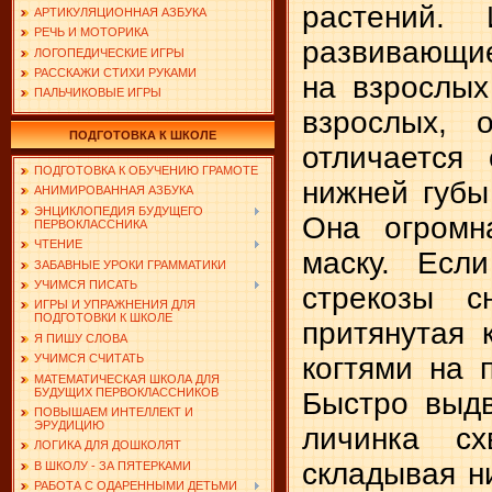
растений.
АРТИКУЛЯЦИОННАЯ АЗБУКА
РЕЧЬ И МОТОРИКА
развивающие
ЛОГОПЕДИЧЕСКИЕ ИГРЫ
РАССКАЖИ СТИХИ РУКАМИ
на взрослых
ПАЛЬЧИКОВЫЕ ИГРЫ
взрослых, 
ПОДГОТОВКА К ШКОЛЕ
отличается
ПОДГОТОВКА К ОБУЧЕНИЮ ГРАМОТЕ
нижней губы
АНИМИРОВАННАЯ АЗБУКА
ЭНЦИКЛОПЕДИЯ БУДУЩЕГО
Она огромн
ПЕРВОКЛАССНИКА
ЧТЕНИЕ
маску. Есл
ЗАБАВНЫЕ УРОКИ ГРАММАТИКИ
УЧИМСЯ ПИСАТЬ
стрекозы с
ИГРЫ И УПРАЖНЕНИЯ ДЛЯ
ПОДГОТОВКИ К ШКОЛЕ
притянутая 
Я ПИШУ СЛОВА
когтями на 
УЧИМСЯ СЧИТАТЬ
МАТЕМАТИЧЕСКАЯ ШКОЛА ДЛЯ
БУДУЩИХ ПЕРВОКЛАССНИКОВ
Быстро выдв
ПОВЫШАЕМ ИНТЕЛЛЕКТ И
ЭРУДИЦИЮ
личинка сх
ЛОГИКА ДЛЯ ДОШКОЛЯТ
складывая н
В ШКОЛУ - ЗА ПЯТЕРКАМИ
РАБОТА С ОДАРЕННЫМИ ДЕТЬМИ