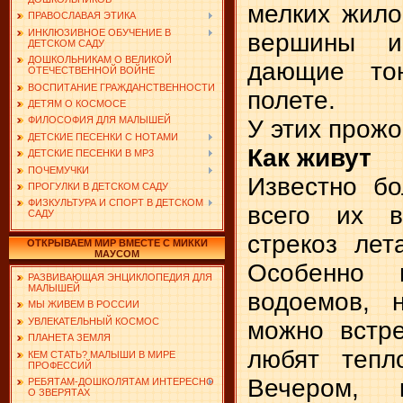
мелких жило
ПРАВОСЛАВАЯ ЭТИКА
ИНКЛЮЗИВНОЕ ОБУЧЕНИЕ В
вершины и
ДЕТСКОМ САДУ
ДОШКОЛЬНИКАМ О ВЕЛИКОЙ
дающие то
ОТЕЧЕСТВЕННОЙ ВОЙНЕ
ВОСПИТАНИЕ ГРАЖДАНСТВЕННОСТИ
полете.
ДЕТЯМ О КОСМОСЕ
ФИЛОСОФИЯ ДЛЯ МАЛЫШЕЙ
У этих прож
ДЕТСКИЕ ПЕСЕНКИ С НОТАМИ
Как живут
ДЕТСКИЕ ПЕСЕНКИ В MP3
ПОЧЕМУЧКИ
Известно бо
ПРОГУЛКИ В ДЕТСКОМ САДУ
ФИЗКУЛЬТУРА И СПОРТ В ДЕТСКОМ
всего их в
САДУ
стрекоз лет
ОТКРЫВАЕМ МИР ВМЕСТЕ С МИККИ
МАУСОМ
Особенно 
РАЗВИВАЮЩАЯ ЭНЦИКЛОПЕДИЯ ДЛЯ
МАЛЫШЕЙ
водоемов, 
МЫ ЖИВЕМ В РОССИИ
УВЛЕКАТЕЛЬНЫЙ КОСМОС
можно встре
ПЛАНЕТА ЗЕМЛЯ
любят тепл
КЕМ СТАТЬ? МАЛЫШИ В МИРЕ
ПРОФЕССИЙ
Вечером, 
РЕБЯТАМ-ДОШКОЛЯТАМ ИНТЕРЕСНО
О ЗВЕРЯТАХ