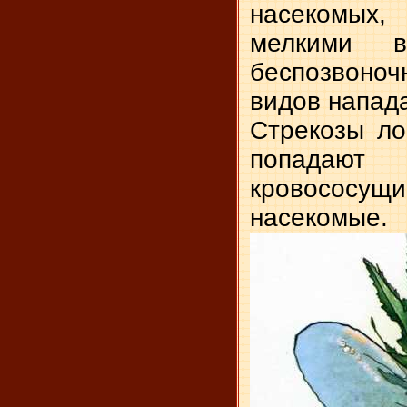
насекомых,
мелкими 
беспозвоно
видов напада
Стрекозы ло
попадают 
кровососу
насекомые.