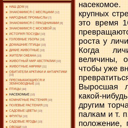
насекомое
НАШ ДОМ
[9]
крупных стр
ЗНАКОМИМСЯ С МЕСЯЦАМИ
[12]
НАРОДНЫЕ ПРОМЫСЛЫ
[7]
это время 1
ЗНАКОМИМСЯ С ПРАЗДНИКАМИ
[8]
ЗНАКОМИМСЯ С МОСКВОЙ
[9]
превращаютс
ИСТОРИЯ ПОСУДЫ
[10]
роста у лич
ГОЛОВНЫЕ УБОРЫ
[18]
ДОМАШНИЕ ПТИЦЫ
[10]
Когда лич
ДИКИЕ ЖИВОТНЫЕ
[10]
ЖИТЕЛИ ОКЕАНА
[10]
величины, о
ЖИВОТНЫЙ МИР АВСТРАЛИИ
[10]
чтобы уже в
ЖИВОТНЫЕ АФРИКИ
[11]
ОБИТАТЕЛИ АРКТИКИ И АНТАРКТИКИ
превратит
[10]
ПРЕСМЫКАЮЩИЕСЯ И
ЗЕМНОВОДНЫЕ
Выросшая л
[10]
ПТИЦЫ
[44]
какой-нибудь
НАСЕКОМЫЕ
[10]
КОМНАТНЫЕ РАСТЕНИЯ
[10]
другим торч
ПОЛЕВЫЕ РАСТЕНИЯ
[23]
САДОВЫЕ ЦВЕТЫ
[10]
палкам и т. 
ФРУКТЫ
[10]
положение, 
САДОВЫЕ ЯГОДЫ
[10]
ОВОЩИ
[10]