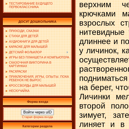
верхним ч
ТЕСТИРОВАНИЕ БУДУЩЕГО
ПЕРВОКЛАССНИКА
крючками м
взрослых ст
ДОСУГ ДОШКОЛЬНИКА
нитевидные 
ПРИХОДИ, СКАЗКА!
СТИХИ ДЛЯ ДЕТЕЙ
длиннее и п
АУДИОКНИГИ ДЛЯ ДЕТЕЙ
КАРАОКЕ ДЛЯ МАЛЫШЕЙ
у личинок, к
ДЕТСКИЙ ФОЛЬКЛОР
осуществ
ИГРЫ БЕЗ ПЛАНШЕТА И КОМПЬЮТЕРА
СКАЗОЧНАЯ ВИКТОРИНА В
КАРТИНКАХ
растворенн
РАСКРАСКИ
подниматься
ПРИКЛЮЧЕНИЯ, ИГРЫ, ОПЫТЫ. ПОКА
РЕБЕНОК НЕ ВЫРОС
на берег, чт
КРОССВОРДЫ ДЛЯ МАЛЫШЕЙ
НЕСКУЧАЙКА
Личинки мел
Форма входа
второй поло
Войти через uID
зимует, зат
Старая форма входа
линяет и в
Категории раздела