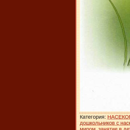
Категория
:
НАСЕКО
дошкольников с на
миром
,
занятие в де