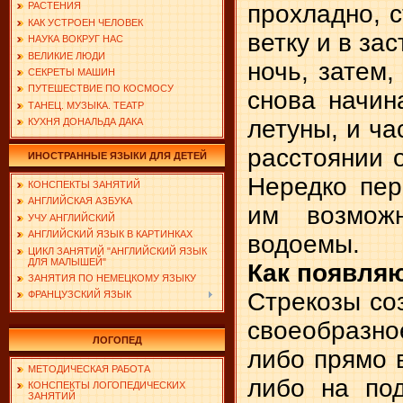
прохладно, 
РАСТЕНИЯ
КАК УСТРОЕН ЧЕЛОВЕК
ветку и в за
НАУКА ВОКРУГ НАС
ВЕЛИКИЕ ЛЮДИ
ночь, затем,
СЕКРЕТЫ МАШИН
ПУТЕШЕСТВИЕ ПО КОСМОСУ
снова начин
ТАНЕЦ. МУЗЫКА. ТЕАТР
летуны, и ча
КУХНЯ ДОНАЛЬДА ДАКА
расстоянии о
ИНОСТРАННЫЕ ЯЗЫКИ ДЛЯ ДЕТЕЙ
Нередко пер
КОНСПЕКТЫ ЗАНЯТИЙ
АНГЛИЙСКАЯ АЗБУКА
им возмож
УЧУ АНГЛИЙСКИЙ
АНГЛИЙСКИЙ ЯЗЫК В КАРТИНКАХ
водоемы.
ЦИКЛ ЗАНЯТИЙ "АНГЛИЙСКИЙ ЯЗЫК
ДЛЯ МАЛЫШЕЙ"
Как появля
ЗАНЯТИЯ ПО НЕМЕЦКОМУ ЯЗЫКУ
Стрекозы со
ФРАНЦУЗСКИЙ ЯЗЫК
своеобразно
ЛОГОПЕД
либо прямо в
МЕТОДИЧЕСКАЯ РАБОТА
либо на по
КОНСПЕКТЫ ЛОГОПЕДИЧЕСКИХ
ЗАНЯТИЙ