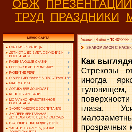
ОБЖ
ПРЕЗЕНТАЦИ
ТРУД
ПРАЗДНИКИ
МЕНЮ САЙТА
Главная
»
Файлы
»
ПОЧЕМУЧКИ
ЗНАКОМИМСЯ С НАСЕ
ГЛАВНАЯ СТРАНИЦА
ДЕТИ ОТ 1 ДО 3 ЛЕТ. ОБУЧЕНИЕ И
ВОСПИТАНИЕ
Как выгляд
РАЗВИВАЮЩИЕ СКАЗКИ
РЕБЕНОК В ДЕТСКОМ САДУ
Стрекозы о
РАЗВИТИЕ РЕЧИ
иногда яр
ОРИЕНТИРОВАНИЕ В ПРОСТРАНСТВЕ
МАТЕМАТИКА
туловищем, 
ЛОГИКА ДЛЯ ДОШКОЛЯТ
КОНСТРУИРОВАНИЕ
поверхност
МОРАЛЬНО-НРАВСТВЕННОЕ
ВОСПИТАНИЕ
глаза. У
ЭКОЛОГИЧЕСКОЕ ВОСПИТАНИЕ
ЭКСПЕРИМЕНТАЛЬНАЯ
малозамет
ДЕЯТЕЛЬНОСТЬ В ДЕТСКОМ САДУ
НАУЧНЫЕ ОПЫТЫ ДЛЯ ДЕТЕЙ
прозрачных 
ЗАНЯТИЯ В АРТСТУДИИ ДЛЯ
ДОШКОЛЬНИКОВ