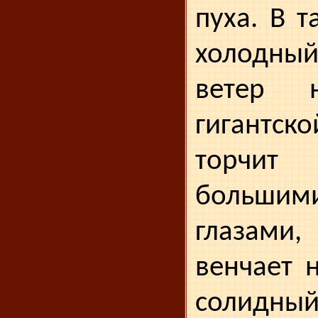
пуха. В 
хо­лодн
ветер 
гигантс
торчит
больши
глазам
венчает 
солидны