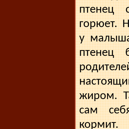
птенец 
горюет. 
у малыша
птенец 
родит
настоящ
жиром. Т
сам себ
корм