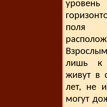
уровень
горизонт
поля
располож
Взрослым
лишь к 
живут в 
лет, не 
могут до