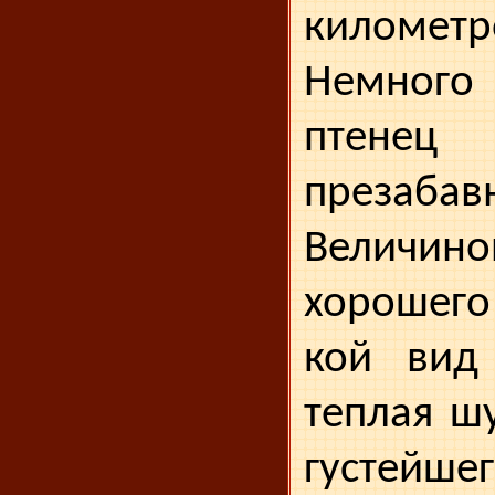
километро
Немног
птен
презаб
Велич
хорошего
кой вид
теплая ш
густейше