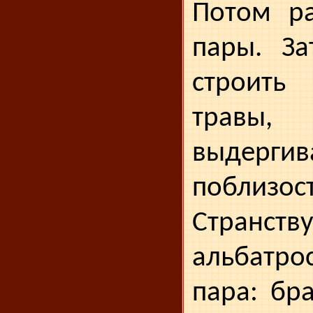
Потом ра
пары. За
строит
травы
выдергив
поблизост
Странств
альбатро
пара: бр