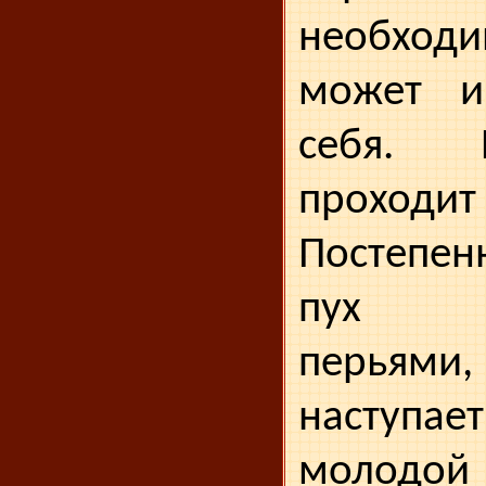
необхо
может и
себя. 
проход
Постепе
пух з
перьями
наступает
молодо