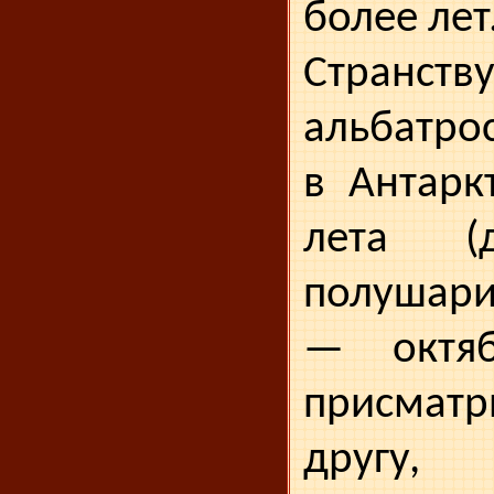
более лет
Странств
альбатро
в Антарк
лета (
полушари
— октяб
присматр
другу,