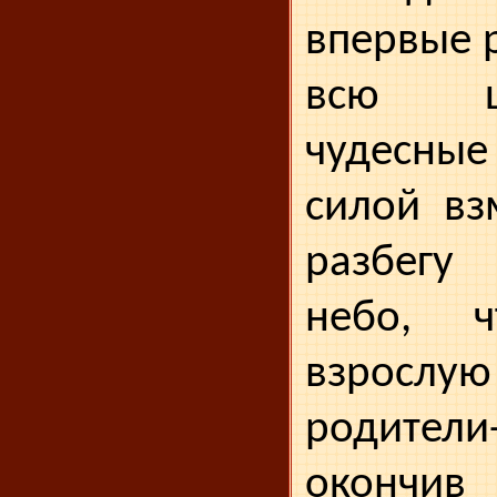
впервые 
всю ш
чудесны
силой вз
разбегу
небо, ч
взросл
родители
окончи