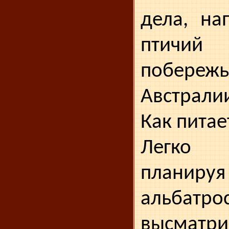
дела, на
птичий
побереж
Австрали
Как питае
Легко 
планируя
альбатро
высматри