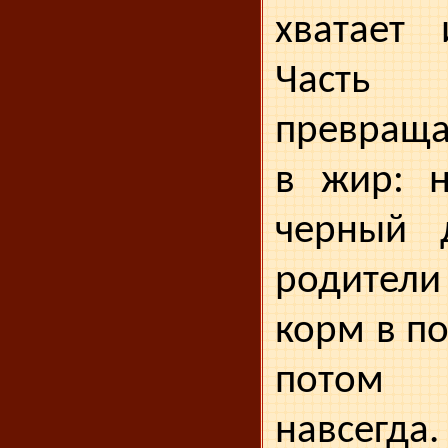
хватает 
Част
превраща
в жир: н
черный 
родите
корм в по
потом
навсегда