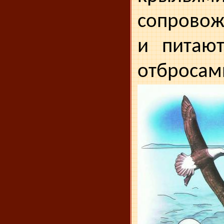
сопровож
и питают
отбросам