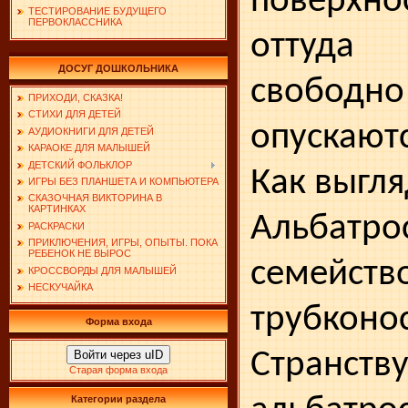
поверхно
ТЕСТИРОВАНИЕ БУДУЩЕГО
ПЕРВОКЛАССНИКА
оттуда 
ДОСУГ ДОШКОЛЬНИКА
свобо
ПРИХОДИ, СКАЗКА!
СТИХИ ДЛЯ ДЕТЕЙ
опускаютс
АУДИОКНИГИ ДЛЯ ДЕТЕЙ
КАРАОКЕ ДЛЯ МАЛЫШЕЙ
ДЕТСКИЙ ФОЛЬКЛОР
Как выгля
ИГРЫ БЕЗ ПЛАНШЕТА И КОМПЬЮТЕРА
СКАЗОЧНАЯ ВИКТОРИНА В
КАРТИНКАХ
Альб
РАСКРАСКИ
ПРИКЛЮЧЕНИЯ, ИГРЫ, ОПЫТЫ. ПОКА
РЕБЕНОК НЕ ВЫРОС
семейств
КРОССВОРДЫ ДЛЯ МАЛЫШЕЙ
НЕСКУЧАЙКА
трубконо
Форма входа
Странств
Войти через uID
Старая форма входа
Категории раздела