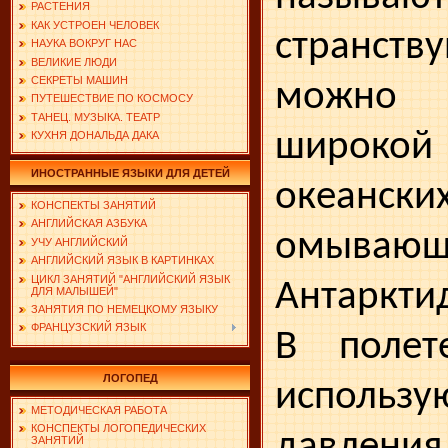
РАСТЕНИЯ
КАК УСТРОЕН ЧЕЛОВЕК
странст
НАУКА ВОКРУГ НАС
ВЕЛИКИЕ ЛЮДИ
СЕКРЕТЫ МАШИН
можно 
ПУТЕШЕСТВИЕ ПО КОСМОСУ
ТАНЕЦ. МУЗЫКА. ТЕАТР
широк
КУХНЯ ДОНАЛЬДА ДАКА
ИНОСТРАННЫЕ ЯЗЫКИ ДЛЯ ДЕТЕЙ
океански
КОНСПЕКТЫ ЗАНЯТИЙ
АНГЛИЙСКАЯ АЗБУКА
омывающ
УЧУ АНГЛИЙСКИЙ
АНГЛИЙСКИЙ ЯЗЫК В КАРТИНКАХ
ЦИКЛ ЗАНЯТИЙ "АНГЛИЙСКИЙ ЯЗЫК
Антаркти
ДЛЯ МАЛЫШЕЙ"
ЗАНЯТИЯ ПО НЕМЕЦКОМУ ЯЗЫКУ
ФРАНЦУЗСКИЙ ЯЗЫК
В полет
ЛОГОПЕД
использ
МЕТОДИЧЕСКАЯ РАБОТА
КОНСПЕКТЫ ЛОГОПЕДИЧЕСКИХ
давления
ЗАНЯТИЙ