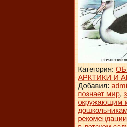
Категория
:
ОБ
АРКТИКИ И 
Добавил
:
adm
познает мир
,
окружающим 
дошкольника
рекомендации
в детском сад