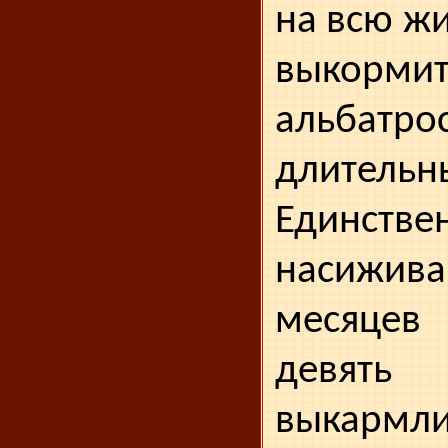
на всю жи
выкорми
альбатро
длитель
Единстве
насижива
меся­цев
девят
выкармл