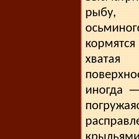
рыбу, 
осьминог
кормятс
хватая
поверхн
иногда —
погружая
расправ
крыльями