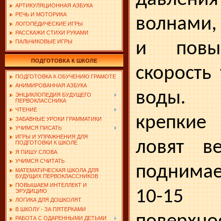
АРТИКУЛЯЦИОННАЯ АЗБУКА
РЕЧЬ И МОТОРИКА
волнами,
ЛОГОПЕДИЧЕСКИЕ ИГРЫ
РАССКАЖИ СТИХИ РУКАМИ
ПАЛЬЧИКОВЫЕ ИГРЫ
и повы
ПОДГОТОВКА К ШКОЛЕ
скорость
ПОДГОТОВКА К ОБУЧЕНИЮ ГРАМОТЕ
АНИМИРОВАННАЯ АЗБУКА
воды. 
ЭНЦИКЛОПЕДИЯ БУДУЩЕГО
ПЕРВОКЛАССНИКА
ЧТЕНИЕ
крепкие
ЗАБАВНЫЕ УРОКИ ГРАММАТИКИ
УЧИМСЯ ПИСАТЬ
ИГРЫ И УПРАЖНЕНИЯ ДЛЯ
ловят ве
ПОДГОТОВКИ К ШКОЛЕ
Я ПИШУ СЛОВА
УЧИМСЯ СЧИТАТЬ
поднимае
МАТЕМАТИЧЕСКАЯ ШКОЛА ДЛЯ
БУДУЩИХ ПЕРВОКЛАССНИКОВ
ПОВЫШАЕМ ИНТЕЛЛЕКТ И
10-1
ЭРУДИЦИЮ
ЛОГИКА ДЛЯ ДОШКОЛЯТ
В ШКОЛУ - ЗА ПЯТЕРКАМИ
РАБОТА С ОДАРЕННЫМИ ДЕТЬМИ