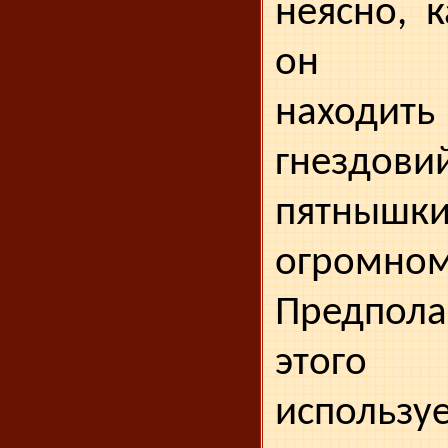
неясно, 
он ум
наход
гнездови
пятнышк
огромн
Предполаг
этого
используе