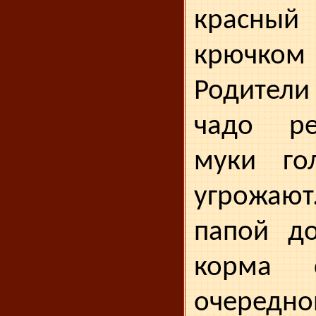
красн
крючко
Родители
чадо ре
муки го
угрожа
папой до
корма с
очеред