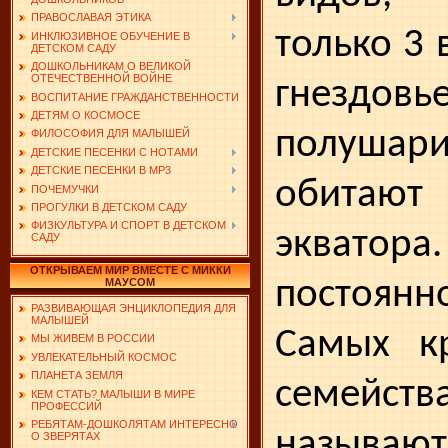
ПРАВОСЛАВАЯ ЭТИКА
только 3 
ИНКЛЮЗИВНОЕ ОБУЧЕНИЕ В
ДЕТСКОМ САДУ
ДОШКОЛЬНИКАМ О ВЕЛИКОЙ
ОТЕЧЕСТВЕННОЙ ВОЙНЕ
гнез­дов
ВОСПИТАНИЕ ГРАЖДАНСТВЕННОСТИ
ДЕТЯМ О КОСМОСЕ
полушари
ФИЛОСОФИЯ ДЛЯ МАЛЫШЕЙ
ДЕТСКИЕ ПЕСЕНКИ С НОТАМИ
ДЕТСКИЕ ПЕСЕНКИ В MP3
обитаю
ПОЧЕМУЧКИ
ПРОГУЛКИ В ДЕТСКОМ САДУ
ФИЗКУЛЬТУРА И СПОРТ В ДЕТСКОМ
экватор
САДУ
ОТКРЫВАЕМ МИР ВМЕСТЕ С МИККИ
постоя
МАУСОМ
РАЗВИВАЮЩАЯ ЭНЦИКЛОПЕДИЯ ДЛЯ
МАЛЫШЕЙ
Самых к
МЫ ЖИВЕМ В РОССИИ
УВЛЕКАТЕЛЬНЫЙ КОСМОС
ПЛАНЕТА ЗЕМЛЯ
семейс
КЕМ СТАТЬ? МАЛЫШИ В МИРЕ
ПРОФЕССИЙ
РЕБЯТАМ-ДОШКОЛЯТАМ ИНТЕРЕСНО
называют
О ЗВЕРЯТАХ