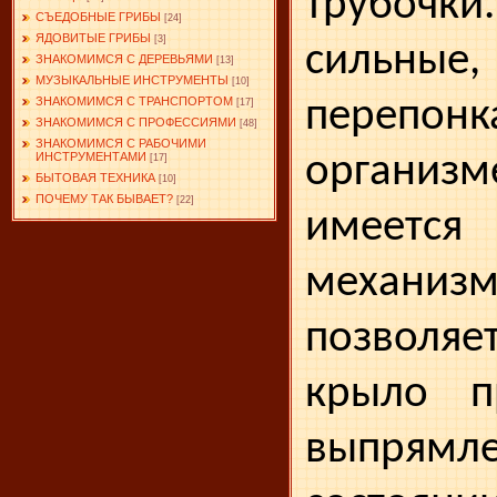
трубо
СЪЕДОБНЫЕ ГРИБЫ
[24]
ЯДОВИТЫЕ ГРИБЫ
[3]
силь
ЗНАКОМИМСЯ С ДЕРЕВЬЯМИ
[13]
МУЗЫКАЛЬНЫЕ ИНСТРУМЕНТЫ
[10]
переп
ЗНАКОМИМСЯ С ТРАНСПОРТОМ
[17]
ЗНАКОМИМСЯ С ПРОФЕССИЯМИ
[48]
ЗНАКОМИМСЯ С РАБОЧИМИ
организм
ИНСТРУМЕНТАМИ
[17]
БЫТОВАЯ ТЕХНИКА
[10]
ПОЧЕМУ ТАК БЫВАЕТ?
[22]
имеет
механи
позволяе
крыло п
выпрямл