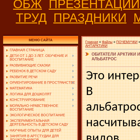
ОБЖ
ПРЕЗЕНТАЦИ
ТРУД
ПРАЗДНИКИ
МЕНЮ САЙТА
Главная
»
Файлы
»
ПОЧЕМУЧКИ
АНТАРКТИКИ
ГЛАВНАЯ СТРАНИЦА
ОБИТАТЕЛИ АРКТИКИ 
ДЕТИ ОТ 1 ДО 3 ЛЕТ. ОБУЧЕНИЕ И
АЛЬБАТРОС
ВОСПИТАНИЕ
РАЗВИВАЮЩИЕ СКАЗКИ
РЕБЕНОК В ДЕТСКОМ САДУ
Это инте
РАЗВИТИЕ РЕЧИ
ОРИЕНТИРОВАНИЕ В ПРОСТРАНСТВЕ
В се
МАТЕМАТИКА
ЛОГИКА ДЛЯ ДОШКОЛЯТ
КОНСТРУИРОВАНИЕ
альбатро
МОРАЛЬНО-НРАВСТВЕННОЕ
ВОСПИТАНИЕ
ЭКОЛОГИЧЕСКОЕ ВОСПИТАНИЕ
насчиты
ЭКСПЕРИМЕНТАЛЬНАЯ
ДЕЯТЕЛЬНОСТЬ В ДЕТСКОМ САДУ
НАУЧНЫЕ ОПЫТЫ ДЛЯ ДЕТЕЙ
видов,
ЗАНЯТИЯ В АРТСТУДИИ ДЛЯ
ДОШКОЛЬНИКОВ