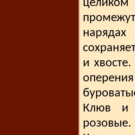
целико
промежу
нарядах
сохраняе
и хвосте.
опере
буроват
Клюв и 
розо­вые.