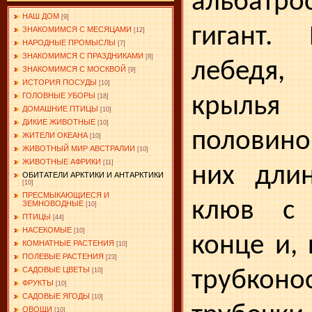
альбатр
НАШ ДОМ
[9]
гигант.
ЗНАКОМИМСЯ С МЕСЯЦАМИ
[12]
НАРОДНЫЕ ПРОМЫСЛЫ
[7]
ЗНАКОМИМСЯ С ПРАЗДНИКАМИ
[8]
лебедя,
ЗНАКОМИМСЯ С МОСКВОЙ
[9]
ИСТОРИЯ ПОСУДЫ
[10]
ГОЛОВНЫЕ УБОРЫ
крылья
[18]
ДОМАШНИЕ ПТИЦЫ
[10]
ДИКИЕ ЖИВОТНЫЕ
[10]
половин
ЖИТЕЛИ ОКЕАНА
[10]
ЖИВОТНЫЙ МИР АВСТРАЛИИ
[10]
ЖИВОТНЫЕ АФРИКИ
[11]
них дли
ОБИТАТЕЛИ АРКТИКИ И АНТАРКТИКИ
[10]
ПРЕСМЫКАЮЩИЕСЯ И
клюв с
ЗЕМНОВОДНЫЕ
[10]
ПТИЦЫ
[44]
НАСЕКОМЫЕ
[10]
конце и, 
КОМНАТНЫЕ РАСТЕНИЯ
[10]
ПОЛЕВЫЕ РАСТЕНИЯ
[23]
САДОВЫЕ ЦВЕТЫ
трубконо
[10]
ФРУКТЫ
[10]
САДОВЫЕ ЯГОДЫ
[10]
ОВОЩИ
[10]