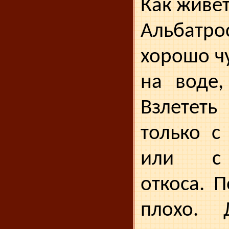
Как живе
Альбатр
хорошо чу
на воде,
Взлете
только с
или с 
откоса. 
плохо.