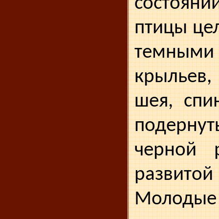
состоян
птицы це
темным
крыльев,
шея, спи
подерн
черной 
развит
Молод