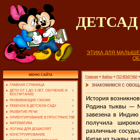
ДЕТСА
ЭТИКА ДЛЯ МАЛЫШ
О
МЕНЮ САЙТА
Главная
»
Файлы
»
ПОЧЕМУЧКИ
ЗНАКОМИМСЯ С ОВОЩ
ГЛАВНАЯ СТРАНИЦА
ДЕТИ ОТ 1 ДО 3 ЛЕТ. ОБУЧЕНИЕ И
ВОСПИТАНИЕ
История возникнов
РАЗВИВАЮЩИЕ СКАЗКИ
Родина тыквы — М
РЕБЕНОК В ДЕТСКОМ САДУ
РАЗВИТИЕ РЕЧИ
заве­зена в Индию 
ОРИЕНТИРОВАНИЕ В ПРОСТРАНСТВЕ
получила ши­рок
МАТЕМАТИКА
ЛОГИКА ДЛЯ ДОШКОЛЯТ
различные сосуды
КОНСТРУИРОВАНИЕ
Китае из тыквы де