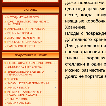
даже полосатыми,
едят недозрелыми,
ЛОГОПЕД
весне, когда кож
МЕТОДИЧЕСКАЯ РАБОТА
изящные коробочки
КОНСПЕКТЫ ЛОГОПЕДИЧЕСКИХ
ЗАНЯТИЙ
Хранение.
АРТИКУЛЯЦИОННАЯ АЗБУКА
Плоды с поврежде
РЕЧЬ И МОТОРИКА
ЛОГОПЕДИЧЕСКИЕ ИГРЫ
дли­тельного хран
РАССКАЖИ СТИХИ РУКАМИ
Для длитель­ного
ПАЛЬЧИКОВЫЕ ИГРЫ
время хранения о
ПОДГОТОВКА К ШКОЛЕ
тыквы — хорошая 
ПОДГОТОВКА К ОБУЧЕНИЮ ГРАМОТЕ
стеллажи в один 
АНИМИРОВАННАЯ АЗБУКА
можно разместить
ЭНЦИКЛОПЕДИЯ БУДУЩЕГО
ПЕРВОКЛАССНИКА
долго не портятся 
ЧТЕНИЕ
ЗАБАВНЫЕ УРОКИ ГРАММАТИКИ
УЧИМСЯ ПИСАТЬ
ИГРЫ И УПРАЖНЕНИЯ ДЛЯ
ПОДГОТОВКИ К ШКОЛЕ
Я ПИШУ СЛОВА
УЧИМСЯ СЧИТАТЬ