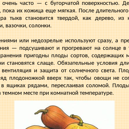
 очень час­то — с бугорчатой поверхностью. Д
 пока их кожица еще мягкая. После длительного
ура тыкв становится твердой, как дерево, из
, вазочки, солонки.
ниями или недозрелые используют сразу, а пр
ения — подсушивают и прогревают на солнце в 
 хранения пригодны плоды сортов, содержащих м
ни становятся слаще. Обязательные условия дли
вентиляция и защита от солнечного света. Пл
ряд плодоножкой вверх так, чтобы овощи не соп
 в ящиках рядами, переслаивая соломой. Плоды
в темном месте при комнатной темпера­туре.