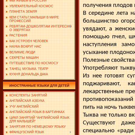
МЫ ЖИВЕМ В РОССИИ
получения плодов 
УВЛЕКАТЕЛЬНЫЙ КОСМОС
ПЛАНЕТА ЗЕМЛЯ
В середине лета н
КЕМ СТАТЬ? МАЛЫШИ В МИРЕ
боль­шинство огор
ПРОФЕССИЙ
РЕБЯТАМ-ДОШКОЛЯТАМ ИНТЕРЕСНО
увядают, а жен­ск
О ЗВЕРЯТАХ
помощью пчел, шм
РАСТЕНИЯ
КАК УСТРОЕН ЧЕЛОВЕК
наступления зам
НАУКА ВОКРУГ НАС
усыхание плодонож
ВЕЛИКИЕ ЛЮДИ
СЕКРЕТЫ МАШИН
Полезные свойства
ПУТЕШЕСТВИЕ ПО КОСМОСУ
Употребляют тыкву
ТАНЕЦ. МУЗЫКА. ТЕАТР
КУХНЯ ДОНАЛЬДА ДАКА
Из нее готовят су
поджаривают, к
ИНОСТРАННЫЕ ЯЗЫКИ ДЛЯ ДЕТЕЙ
лекарственные пре
КОНСПЕКТЫ ЗАНЯТИЙ
противопоказаний
АНГЛИЙСКАЯ АЗБУКА
пить на ночь тыкв
УЧУ АНГЛИЙСКИЙ
АНГЛИЙСКИЙ ЯЗЫК В КАРТИНКАХ
Тыква не только вк
ЦИКЛ ЗАНЯТИЙ "АНГЛИЙСКИЙ ЯЗЫК
ДЛЯ МАЛЫШЕЙ"
Существуют даж
ЗАНЯТИЯ ПО НЕМЕЦКОМУ ЯЗЫКУ
специально «ради
ФРАНЦУЗСКИЙ ЯЗЫК