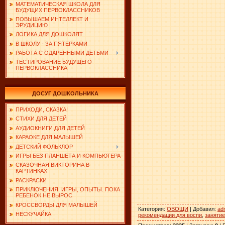
МАТЕМАТИЧЕСКАЯ ШКОЛА ДЛЯ
БУДУЩИХ ПЕРВОКЛАССНИКОВ
ПОВЫШАЕМ ИНТЕЛЛЕКТ И
ЭРУДИЦИЮ
ЛОГИКА ДЛЯ ДОШКОЛЯТ
В ШКОЛУ - ЗА ПЯТЕРКАМИ
РАБОТА С ОДАРЕННЫМИ ДЕТЬМИ
ТЕСТИРОВАНИЕ БУДУЩЕГО
ПЕРВОКЛАССНИКА
ДОСУГ ДОШКОЛЬНИКА
ПРИХОДИ, СКАЗКА!
СТИХИ ДЛЯ ДЕТЕЙ
АУДИОКНИГИ ДЛЯ ДЕТЕЙ
КАРАОКЕ ДЛЯ МАЛЫШЕЙ
ДЕТСКИЙ ФОЛЬКЛОР
ИГРЫ БЕЗ ПЛАНШЕТА И КОМПЬЮТЕРА
СКАЗОЧНАЯ ВИКТОРИНА В
КАРТИНКАХ
РАСКРАСКИ
ПРИКЛЮЧЕНИЯ, ИГРЫ, ОПЫТЫ. ПОКА
РЕБЕНОК НЕ ВЫРОС
КРОССВОРДЫ ДЛЯ МАЛЫШЕЙ
Категория
:
ОВОЩИ
|
Добавил
:
ad
НЕСКУЧАЙКА
рекомендации для воспи
,
занятие