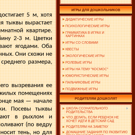
ИГРЫ ДЛЯ ДОШКОЛЬНИКОВ
остигает 5 м, хотя
ДИДАКТИЧЕСКИЕ ИГРЫ
ия тыквы вырастает
ПСИХОЛОГИЧЕСКИЕ ИГРЫ
мнатной квартире.
ГРАММАТИКА В ИГРАХ И
КАРТИНКАХ
ину 2-3 м. Цветки
ИГРЫ СО СЛОВАМИ
вают ягодами. Оба
КВЕСТЫ
нных. Они схожи не
ЭКОЛОГИЧЕСКИЕ ИГРЫ
 среднего размера,
РОЛЕВЫЕ ИГРЫ
ИГРЫ НА ТЕМУ "КОСМОС"
ЮМОРИСТИЧЕСКИЕ ИГРЫ
ПАЛЬЧИКОВЫЕ ИГРЫ
его вызревания ее
ПОДВИЖНЫЕ ИГРЫ
 жилых помещениях
РОДИТЕЛЯМ ДОШКОЛЯТ
конце мая — начале
ки. Посевы тыквы
ШКОЛА СОЗНАТЕЛЬНОГО
РОДИТЕЛЬСТВА
ивают в рыхлом и
ЧТО ДЕЛАТЬ, ЕСЛИ РЕБЕНОК НЕ
ХОЧЕТ ИДТИ В ДЕТСКИЙ САД
оливают (по ведру
РОДИТЕЛЯМ НА ЗАМЕТКУ
носит тень, но для
ДОМАШНИЕ ЗАДАНИЯ ПО РАЗВИТИЮ