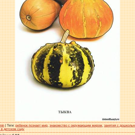
min
|
Теги
:
ребенок познает мир
,
знакомство с окружающим миром
,
занятия с дошколь
 в детском саду