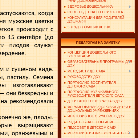
РЕЧИ ДОШКОЛЬНИКОВ
ЗДОРОВЬЕ ДОШКОЛЬНИКА
аспускаются, когда
СОВЕТЫ ДЕТСКОГО ПСИХОЛОГА
КОНСУЛЬТАЦИИ ДЛЯ РОДИТЕЛЕЙ
дня мужские цветки
ДОШКОЛЯТ
ЗВЕЗДЫ О ВАШИХ ДЕТЯХ
етков происходит с
о 15 сентября (до
ПЕДАГОГАМ НА ЗАМЕТКУ
ти плодов служат
вердение.
КОНЦЕПЦИЯ ДОШКОЛЬНОГО
ВОСПИТАНИЯ
ОБРАЗОВАТЕЛЬНЫЕ ПРОГРАММЫ ДЛЯ
ДОУ
ом и сушеном виде.
МЕТОДИСТУ ДЕТСАДА
ы, пастилу. Семена
РУКОВОДСТВУ ДОУ
ПОРТФОЛИО ВОСПИТАТЕЛЯ
ы изготавливают
ДЕТСКОГО САДА
ПОРТФОЛИО МУЗЫКАЛЬНОГО
 — они безвредны и
РУКОВОДИТЕЛЯ ДЕТСКОГО САДА
вна рекомендовали
ДЕТИ РАННЕГО ВОЗРАСТА В ДОУ
ФОРМИРОВАНИЕ ЗДОРОВЬЯ ДЕТЕЙ В
ДОШКОЛЬНЫХ УЧРЕЖДЕНИЯХ
 конечно же, плоды.
ИНКЛЮЗИВНОЕ ОБУЧЕНИЕ В ДОУ
РОДИТЕЛЬСКОЕ СОБРАНИЕ
орые выращивают
ПЕДСОВЕТ В ДЕТСКОМ САДУ
ыми, оранжевыми и
МЕРОПРИЯТИЯ ДЛЯ ВОСПИТАТЕЛЕЙ