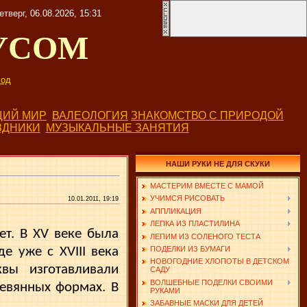
етверг, 06.08.2026, 15:31
УСОМ
од
ИЙ МИР
ВАЛЕОЛОГИЯ
ЗНАКОМСТВО С ПРИРОДОЙ
ЗДНИКИ
МУЗЫКАЛЬНЫЕ ЗАНЯТИЯ
НАШИ РУКИ НЕ ДЛЯ СКУКИ
МАСТЕРИМ ВМЕСТЕ С МАМОЙ
УЧИМСЯ РИСОВАТЬ
10.01.2011, 19:19
АППЛИКАЦИЯ
ЛЕПКА ИЗ ПЛАСТИЛИНА
т. В XV веке была
ЛЕПИМ ИЗ СОЛЕНОГО ТЕСТА
де уже с XVIII века
ПОДЕЛКИ ИЗ БУМАГИ
НОВОГОДНИЕ ХЛОПОТЫ В ДЕТСКОМ
вы изготавливали
САДУ
ВОЛШЕБНЫЕ ПОДЕЛКИ СВОИМИ
евянных формах. В
РУКАМИ
ЗАБАВНЫЕ МАСКИ ДЛЯ ДЕТЕЙ