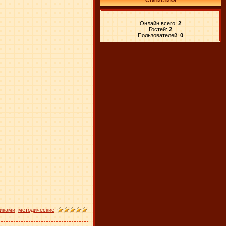
Статистика
Онлайн всего:
2
Гостей:
2
Пользователей:
0
никами
,
методические