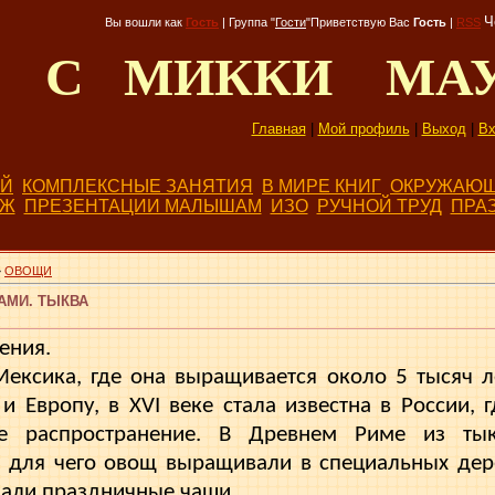
Ч
Вы вошли как
Гость
|
Группа
"
Гости
"
Приветствую Вас
Гость
|
RSS
Д С МИККИ МА
Главная
|
Мой профиль
|
Выход
|
Вх
ЕЙ
КОМПЛЕКСНЫЕ ЗАНЯТИЯ
В МИРЕ КНИГ
ОКРУЖАЮЩ
БЖ
ПРЕЗЕНТАЦИИ МАЛЫШАМ
ИЗО
РУЧНОЙ ТРУД
ПРА
»
ОВОЩИ
АМИ. ТЫКВА
ения.
ексика, где она выращивается около 5 тысяч ле
и Европу, в XVI веке стала известна в России, г
ое распространение. В Древнем Риме из тык
, для чего овощ выращивали в специальных дер
лали праздничные чаши.