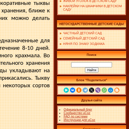
ЖИВОЙ УГОЛОК В ДЕТСКОМ САДУ
екоративные тыквы
НАКЛЕЙКИ НА ШКАФЧИКИ В ДЕТСКОМ
 хранения, ближе к
САДУ
 них можно делать
НЕГОСУДАРСТВЕННЫЕ ДЕТСКИЕ САДЫ
ЧАСТНЫЙ ДЕТСКИЙ САД
СЕМЕЙНЫЙ ДЕТСКИЙ САД
едназначенные для
НЯНЯ ПО ЗНАКУ ЗОДИАКА
течение 8-10 дней.
ного крахмала. Во
Поиск
тельного хранения
оды укладывают на
рикасались. Тыкву
Блок "Поделиться"
 некоторых сортов
Друзья сайта
Официальный блог
Сообщество uCoz
FAQ по системе
Инструкции для uCoz