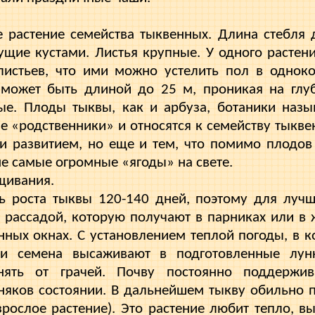
 растение семейства тыквенных. Длина стебля д
тущие кустами. Листья крупные. У одного растен
листьев, что ими можно устелить пол в одноко
 может быть длиной до 25 м, проникая на глуб
ые. Плоды тыквы, как и арбуза, ботаники назы
е «родственники» и относятся к семейству тыкве
и развитием, но еще и тем, что помимо плодов
не самые огромные «ягоды» на свете.
щивания.
ь роста тыквы 120-140 дней, поэтому для лучш
 рассадой, которую получают в парниках или в
нных окнах. С установлением теплой погоды, в 
ли семе­на высаживают в подготовленные лун
нять от грачей. Почву постоянно поддерж
няков состоянии. В дальнейшем тыкву обильно п
рослое растение). Это растение любит тепло, вы