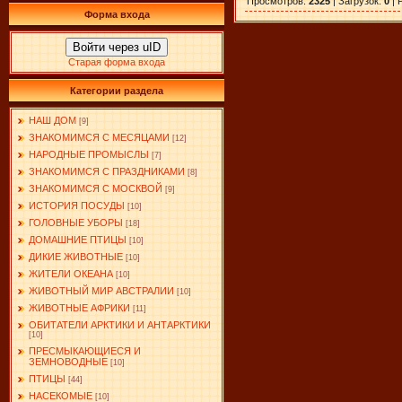
Просмотров
:
2325
|
Загрузок
:
0
|
Форма входа
Войти через uID
Старая форма входа
Категории раздела
НАШ ДОМ
[9]
ЗНАКОМИМСЯ С МЕСЯЦАМИ
[12]
НАРОДНЫЕ ПРОМЫСЛЫ
[7]
ЗНАКОМИМСЯ С ПРАЗДНИКАМИ
[8]
ЗНАКОМИМСЯ С МОСКВОЙ
[9]
ИСТОРИЯ ПОСУДЫ
[10]
ГОЛОВНЫЕ УБОРЫ
[18]
ДОМАШНИЕ ПТИЦЫ
[10]
ДИКИЕ ЖИВОТНЫЕ
[10]
ЖИТЕЛИ ОКЕАНА
[10]
ЖИВОТНЫЙ МИР АВСТРАЛИИ
[10]
ЖИВОТНЫЕ АФРИКИ
[11]
ОБИТАТЕЛИ АРКТИКИ И АНТАРКТИКИ
[10]
ПРЕСМЫКАЮЩИЕСЯ И
ЗЕМНОВОДНЫЕ
[10]
ПТИЦЫ
[44]
НАСЕКОМЫЕ
[10]