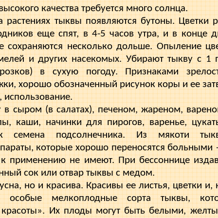
высокого качества требуется много солнца.
а растениях тыквы появляются бутоны. Цветки р
одников еще спят, в 4-5 часов утра, и в конце 
ие сохраняются несколько дольше. Опыление цв
елей и других насекомых. Убирают тыкву с 1 п
орозков) в сухую погоду. Признаками зрелос
ки, хорошо обозначенный ри­сунок коры и ее зат
, использование.
 в сыром (в салатах), печеном, жареном, варен
пы, каши, начинки для пирогов, варенье, цукат
ак семена подсолнечника. Из мякоти тыкв
параты, кото­рые хорошо переносятся больными
 к применению не имеют. При бессоннице изда
енный сок или отвар тыквы с медом.
усна, но и красива. Красивы ее листья, цветки и,
е особые мелкоплодные сорта тыквы, кот
 красоты». Их плоды могут быть белыми, желт