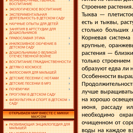
МОРАЛЬНО-НРАВСТВЕННОЕ
ВОСПИТАНИЕ
Строение растения.
ЭКОЛОГИЧЕСКОЕ ВОСПИТАНИЕ
Тыква — плетистое
ЭКСПЕРИМЕНТАЛЬНАЯ
ДЕЯТЕЛЬНОСТЬ В ДЕТСКОМ САДУ
есть и тыквы, рас
НАУЧНЫЕ ОПЫТЫ ДЛЯ ДЕТЕЙ
столько больших 
ЗАНЯТИЯ В АРТСТУДИИ ДЛЯ
ДОШКОЛЬНИКОВ
Корневая система
ПРАВОСЛАВАЯ ЭТИКА
ИНКЛЮЗИВНОЕ ОБУЧЕНИЕ В
крупные, оранжев
ДЕТСКОМ САДУ
растения — близки
ДОШКОЛЬНИКАМ О ВЕЛИКОЙ
ОТЕЧЕСТВЕННОЙ ВОЙНЕ
только строением 
ВОСПИТАНИЕ ГРАЖДАНСТВЕННОСТИ
ДЕТЯМ О КОСМОСЕ
образуют едва ли 
ФИЛОСОФИЯ ДЛЯ МАЛЫШЕЙ
Особенности выра
ДЕТСКИЕ ПЕСЕНКИ С НОТАМИ
Продолжительност
ДЕТСКИЕ ПЕСЕНКИ В MP3
ПОЧЕМУЧКИ
лучше выращивать
ПРОГУЛКИ В ДЕТСКОМ САДУ
на хорошо осве­ще
ФИЗКУЛЬТУРА И СПОРТ В ДЕТСКОМ
САДУ
июня, рассаду и
ОТКРЫВАЕМ МИР ВМЕСТЕ С МИККИ
необходимо охра
МАУСОМ
очищенном от сор
РАЗВИВАЮЩАЯ ЭНЦИКЛОПЕДИЯ ДЛЯ
МАЛЫШЕЙ
воды на каждое вз