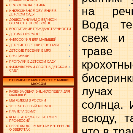
ПРАВОСЛАВАЯ ЭТИКА
на речк
ИНКЛЮЗИВНОЕ ОБУЧЕНИЕ В
ДЕТСКОМ САДУ
Вода те
ДОШКОЛЬНИКАМ О ВЕЛИКОЙ
ОТЕЧЕСТВЕННОЙ ВОЙНЕ
ВОСПИТАНИЕ ГРАЖДАНСТВЕННОСТИ
свеж и 
ДЕТЯМ О КОСМОСЕ
ФИЛОСОФИЯ ДЛЯ МАЛЫШЕЙ
ДЕТСКИЕ ПЕСЕНКИ С НОТАМИ
траве 
ДЕТСКИЕ ПЕСЕНКИ В MP3
ПОЧЕМУЧКИ
крохот
ПРОГУЛКИ В ДЕТСКОМ САДУ
ФИЗКУЛЬТУРА И СПОРТ В ДЕТСКОМ
САДУ
бисеринк
ОТКРЫВАЕМ МИР ВМЕСТЕ С МИККИ
МАУСОМ
лучах 
РАЗВИВАЮЩАЯ ЭНЦИКЛОПЕДИЯ ДЛЯ
МАЛЫШЕЙ
солнца. 
МЫ ЖИВЕМ В РОССИИ
УВЛЕКАТЕЛЬНЫЙ КОСМОС
ПЛАНЕТА ЗЕМЛЯ
всюду, т
КЕМ СТАТЬ? МАЛЫШИ В МИРЕ
ПРОФЕССИЙ
РЕБЯТАМ-ДОШКОЛЯТАМ ИНТЕРЕСНО
что в тр
О ЗВЕРЯТАХ