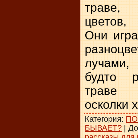
траве,
цветов,
Они игра
разноцв
лучами,
будто 
траве 
осколки 
Категория
:
ПО
БЫВАЕТ?
|
До
рассказы для