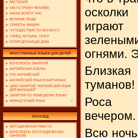
РАСТЕНИЯ
осколки
КАК УСТРОЕН ЧЕЛОВЕК
НАУКА ВОКРУГ НАС
ВЕЛИКИЕ ЛЮДИ
играют
СЕКРЕТЫ МАШИН
ПУТЕШЕСТВИЕ ПО КОСМОСУ
зелены
ТАНЕЦ. МУЗЫКА. ТЕАТР
КУХНЯ ДОНАЛЬДА ДАКА
огнями. Э
ИНОСТРАННЫЕ ЯЗЫКИ ДЛЯ ДЕТЕЙ
КОНСПЕКТЫ ЗАНЯТИЙ
Близкая 
АНГЛИЙСКАЯ АЗБУКА
УЧУ АНГЛИЙСКИЙ
туманов!
АНГЛИЙСКИЙ ЯЗЫК В КАРТИНКАХ
ЦИКЛ ЗАНЯТИЙ "АНГЛИЙСКИЙ ЯЗЫК
ДЛЯ МАЛЫШЕЙ"
ЗАНЯТИЯ ПО НЕМЕЦКОМУ ЯЗЫКУ
Роса 
ФРАНЦУЗСКИЙ ЯЗЫК
вечером.
ЛОГОПЕД
МЕТОДИЧЕСКАЯ РАБОТА
Всю ночь
КОНСПЕКТЫ ЛОГОПЕДИЧЕСКИХ
ЗАНЯТИЙ