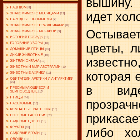
вышину. 
НАШ ДОМ
[9]
идет хол
ЗНАКОМИМСЯ С МЕСЯЦАМИ
[12]
НАРОДНЫЕ ПРОМЫСЛЫ
[7]
ЗНАКОМИМСЯ С ПРАЗДНИКАМИ
[8]
Остыва
ЗНАКОМИМСЯ С МОСКВОЙ
[9]
ИСТОРИЯ ПОСУДЫ
[10]
ГОЛОВНЫЕ УБОРЫ
цветы, л
[18]
ДОМАШНИЕ ПТИЦЫ
[10]
ДИКИЕ ЖИВОТНЫЕ
[10]
известно
ЖИТЕЛИ ОКЕАНА
[10]
ЖИВОТНЫЙ МИР АВСТРАЛИИ
[10]
которая 
ЖИВОТНЫЕ АФРИКИ
[11]
ОБИТАТЕЛИ АРКТИКИ И АНТАРКТИКИ
[10]
в виде
ПРЕСМЫКАЮЩИЕСЯ И
ЗЕМНОВОДНЫЕ
[10]
ПТИЦЫ
[44]
прозра
НАСЕКОМЫЕ
[10]
КОМНАТНЫЕ РАСТЕНИЯ
[10]
прикаса
ПОЛЕВЫЕ РАСТЕНИЯ
[23]
САДОВЫЕ ЦВЕТЫ
[10]
ФРУКТЫ
либо хо
[10]
САДОВЫЕ ЯГОДЫ
[10]
ОВОЩИ
[10]