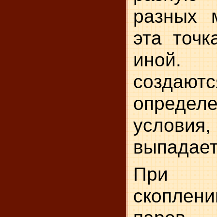
разных 
эта точк
иной.
создаютс
определ
услови
выпадает
При 
скопле