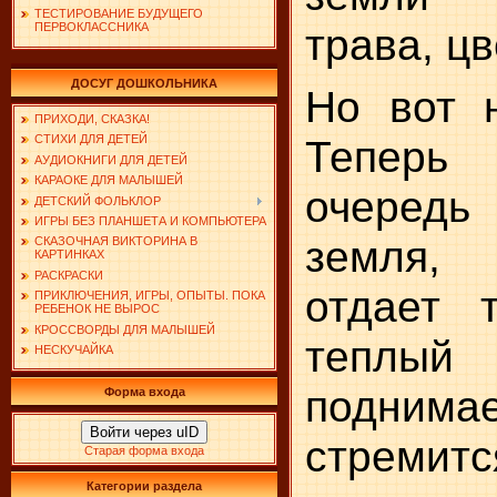
ТЕСТИРОВАНИЕ БУДУЩЕГО
трава, цв
ПЕРВОКЛАССНИКА
ДОСУГ ДОШКОЛЬНИКА
Но вот н
ПРИХОДИ, СКАЗКА!
Теперь
СТИХИ ДЛЯ ДЕТЕЙ
АУДИОКНИГИ ДЛЯ ДЕТЕЙ
КАРАОКЕ ДЛЯ МАЛЫШЕЙ
очеред
ДЕТСКИЙ ФОЛЬКЛОР
ИГРЫ БЕЗ ПЛАНШЕТА И КОМПЬЮТЕРА
земля,
СКАЗОЧНАЯ ВИКТОРИНА В
КАРТИНКАХ
РАСКРАСКИ
отдает т
ПРИКЛЮЧЕНИЯ, ИГРЫ, ОПЫТЫ. ПОКА
РЕБЕНОК НЕ ВЫРОС
КРОССВОРДЫ ДЛЯ МАЛЫШЕЙ
теплы
НЕСКУЧАЙКА
поднимае
Форма входа
Войти через uID
стремит
Старая форма входа
Категории раздела