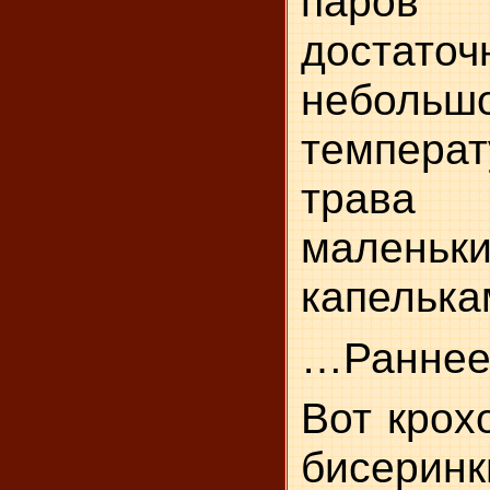
паров 
дост
небольшо
темпера
трава 
маленьк
капелька
…Раннее 
Вот крох
бисерин