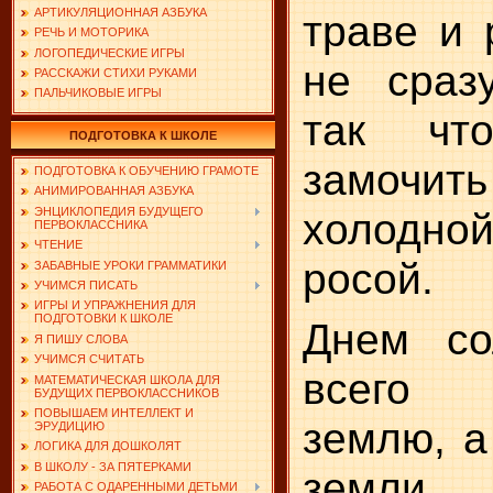
АРТИКУЛЯЦИОННАЯ АЗБУКА
траве и 
РЕЧЬ И МОТОРИКА
ЛОГОПЕДИЧЕСКИЕ ИГРЫ
не сразу
РАССКАЖИ СТИХИ РУКАМИ
ПАЛЬЧИКОВЫЕ ИГРЫ
так чт
ПОДГОТОВКА К ШКОЛЕ
замочит
ПОДГОТОВКА К ОБУЧЕНИЮ ГРАМОТЕ
АНИМИРОВАННАЯ АЗБУКА
холодно
ЭНЦИКЛОПЕДИЯ БУДУЩЕГО
ПЕРВОКЛАССНИКА
ЧТЕНИЕ
росой.
ЗАБАВНЫЕ УРОКИ ГРАММАТИКИ
УЧИМСЯ ПИСАТЬ
ИГРЫ И УПРАЖНЕНИЯ ДЛЯ
ПОДГОТОВКИ К ШКОЛЕ
Днем со
Я ПИШУ СЛОВА
УЧИМСЯ СЧИТАТЬ
всего 
МАТЕМАТИЧЕСКАЯ ШКОЛА ДЛЯ
БУДУЩИХ ПЕРВОКЛАССНИКОВ
ПОВЫШАЕМ ИНТЕЛЛЕКТ И
землю, а
ЭРУДИЦИЮ
ЛОГИКА ДЛЯ ДОШКОЛЯТ
В ШКОЛУ - ЗА ПЯТЕРКАМИ
земли 
РАБОТА С ОДАРЕННЫМИ ДЕТЬМИ