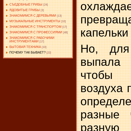
охлаж
СЪЕДОБНЫЕ ГРИБЫ
[24]
ЯДОВИТЫЕ ГРИБЫ
[3]
превр
ЗНАКОМИМСЯ С ДЕРЕВЬЯМИ
[13]
МУЗЫКАЛЬНЫЕ ИНСТРУМЕНТЫ
[10]
ЗНАКОМИМСЯ С ТРАНСПОРТОМ
[17]
капельки
ЗНАКОМИМСЯ С ПРОФЕССИЯМИ
[48]
ЗНАКОМИМСЯ С РАБОЧИМИ
ИНСТРУМЕНТАМИ
[17]
Но, для
БЫТОВАЯ ТЕХНИКА
[10]
ПОЧЕМУ ТАК БЫВАЕТ?
[22]
выпала 
чтобы 
воздуха 
определе
разные 
разную