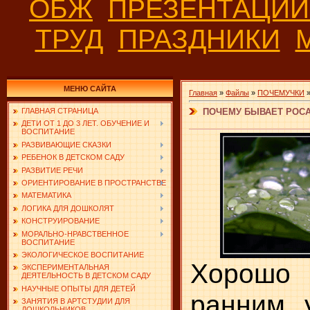
ОБЖ
ПРЕЗЕНТАЦИ
ТРУД
ПРАЗДНИКИ
МЕНЮ САЙТА
Главная
»
Файлы
»
ПОЧЕМУЧКИ
ПОЧЕМУ БЫВАЕТ РОС
ГЛАВНАЯ СТРАНИЦА
ДЕТИ ОТ 1 ДО 3 ЛЕТ. ОБУЧЕНИЕ И
ВОСПИТАНИЕ
РАЗВИВАЮЩИЕ СКАЗКИ
РЕБЕНОК В ДЕТСКОМ САДУ
РАЗВИТИЕ РЕЧИ
ОРИЕНТИРОВАНИЕ В ПРОСТРАНСТВЕ
МАТЕМАТИКА
ЛОГИКА ДЛЯ ДОШКОЛЯТ
КОНСТРУИРОВАНИЕ
МОРАЛЬНО-НРАВСТВЕННОЕ
ВОСПИТАНИЕ
ЭКОЛОГИЧЕСКОЕ ВОСПИТАНИЕ
Хорош
ЭКСПЕРИМЕНТАЛЬНАЯ
ДЕЯТЕЛЬНОСТЬ В ДЕТСКОМ САДУ
НАУЧНЫЕ ОПЫТЫ ДЛЯ ДЕТЕЙ
ранним 
ЗАНЯТИЯ В АРТСТУДИИ ДЛЯ
ДОШКОЛЬНИКОВ