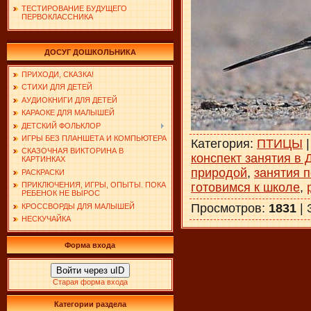
ТЕСТИРОВАНИЕ БУДУЩЕГО
ПЕРВОКЛАССНИКА
ДОСУГ ДОШКОЛЬНИКА
ПРИХОДИ, СКАЗКА!
СТИХИ ДЛЯ ДЕТЕЙ
АУДИОКНИГИ ДЛЯ ДЕТЕЙ
КАРАОКЕ ДЛЯ МАЛЫШЕЙ
ДЕТСКИЙ ФОЛЬКЛОР
ИГРЫ БЕЗ ПЛАНШЕТА И КОМПЬЮТЕРА
Категория
:
ПТИЦЫ
СКАЗОЧНАЯ ВИКТОРИНА В
конспект занятия в 
КАРТИНКАХ
природой
,
занятия п
РАСКРАСКИ
готовимся к школе
,
ПРИКЛЮЧЕНИЯ, ИГРЫ, ОПЫТЫ. ПОКА
РЕБЕНОК НЕ ВЫРОС
Просмотров
:
1831
|
КРОССВОРДЫ ДЛЯ МАЛЫШЕЙ
НЕСКУЧАЙКА
Форма входа
Войти через uID
Старая форма входа
Категории раздела