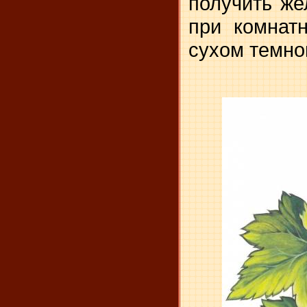
получить же
при комнат
сухом темно