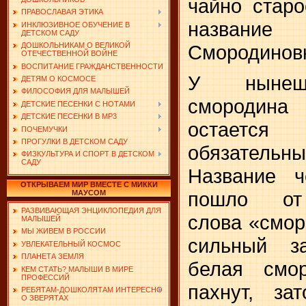
чайно старо
ПРАВОСЛАВАЯ ЭТИКА
назван
ИНКЛЮЗИВНОЕ ОБУЧЕНИЕ В
ДЕТСКОМ САДУ
ДОШКОЛЬНИКАМ О ВЕЛИКОЙ
Смородинов
ОТЕЧЕСТВЕННОЙ ВОЙНЕ
ВОСПИТАНИЕ ГРАЖДАНСТВЕННОСТИ
У нынешн
ДЕТЯМ О КОСМОСЕ
ФИЛОСОФИЯ ДЛЯ МАЛЫШЕЙ
смородин
ДЕТСКИЕ ПЕСЕНКИ С НОТАМИ
ДЕТСКИЕ ПЕСЕНКИ В MP3
остает
ПОЧЕМУЧКИ
ПРОГУЛКИ В ДЕТСКОМ САДУ
обязательны
ФИЗКУЛЬТУРА И СПОРТ В ДЕТСКОМ
САДУ
Название ч
ОТКРЫВАЕМ МИР ВМЕСТЕ С МИККИ
пошло от 
МАУСОМ
РАЗВИВАЮЩАЯ ЭНЦИКЛОПЕДИЯ ДЛЯ
слова «смор
МАЛЫШЕЙ
МЫ ЖИВЕМ В РОССИИ
сильный з
УВЛЕКАТЕЛЬНЫЙ КОСМОС
ПЛАНЕТА ЗЕМЛЯ
белая смо
КЕМ СТАТЬ? МАЛЫШИ В МИРЕ
ПРОФЕССИЙ
пахнут, за
РЕБЯТАМ-ДОШКОЛЯТАМ ИНТЕРЕСНО
О ЗВЕРЯТАХ