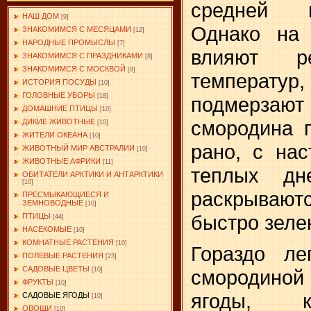
средней 
НАШ ДОМ
[9]
Однако на 
ЗНАКОМИМСЯ С МЕСЯЦАМИ
[12]
НАРОДНЫЕ ПРОМЫСЛЫ
[7]
влияют р
ЗНАКОМИМСЯ С ПРАЗДНИКАМИ
[8]
ЗНАКОМИМСЯ С МОСКВОЙ
[9]
температур
ИСТОРИЯ ПОСУДЫ
[10]
ГОЛОВНЫЕ УБОРЫ
[18]
подмерзаю
ДОМАШНИЕ ПТИЦЫ
[10]
смородина 
ДИКИЕ ЖИВОТНЫЕ
[10]
ЖИТЕЛИ ОКЕАНА
[10]
рано, с на
ЖИВОТНЫЙ МИР АВСТРАЛИИ
[10]
ЖИВОТНЫЕ АФРИКИ
[11]
теплых дн
ОБИТАТЕЛИ АРКТИКИ И АНТАРКТИКИ
[10]
раскрывают
ПРЕСМЫКАЮЩИЕСЯ И
ЗЕМНОВОДНЫЕ
[10]
быстро зеле
ПТИЦЫ
[44]
НАСЕКОМЫЕ
[10]
КОМНАТНЫЕ РАСТЕНИЯ
[10]
Гораздо ле
ПОЛЕВЫЕ РАСТЕНИЯ
[23]
САДОВЫЕ ЦВЕТЫ
смородино
[10]
ФРУКТЫ
[10]
ягоды, к
САДОВЫЕ ЯГОДЫ
[10]
ОВОЩИ
[10]