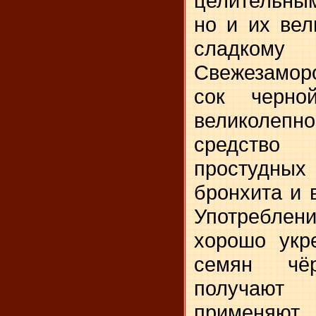
целительным
но и их вел
сладко
Свежезамор
сок черн
великоле
средство
простудны
бронхита и 
Употребл
хорошо укр
семян чё
получают 
применяют 