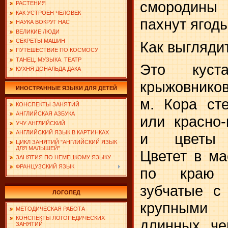
смородины 
РАСТЕНИЯ
КАК УСТРОЕН ЧЕЛОВЕК
пахнут ягоды
НАУКА ВОКРУГ НАС
ВЕЛИКИЕ ЛЮДИ
СЕКРЕТЫ МАШИН
Как выглядит
ПУТЕШЕСТВИЕ ПО КОСМОСУ
ТАНЕЦ. МУЗЫКА. ТЕАТР
Это куста
КУХНЯ ДОНАЛЬДА ДАКА
крыжовнико
ИНОСТРАННЫЕ ЯЗЫКИ ДЛЯ ДЕТЕЙ
м. Кора ст
КОНСПЕКТЫ ЗАНЯТИЙ
АНГЛИЙСКАЯ АЗБУКА
или красно-
УЧУ АНГЛИЙСКИЙ
АНГЛИЙСКИЙ ЯЗЫК В КАРТИНКАХ
и цветы б
ЦИКЛ ЗАНЯТИЙ "АНГЛИЙСКИЙ ЯЗЫК
ДЛЯ МАЛЫШЕЙ"
Цветет в м
ЗАНЯТИЯ ПО НЕМЕЦКОМУ ЯЗЫКУ
ФРАНЦУЗСКИЙ ЯЗЫК
по краю 
зубчатые с
ЛОГОПЕД
крупными
МЕТОДИЧЕСКАЯ РАБОТА
КОНСПЕКТЫ ЛОГОПЕДИЧЕСКИХ
длинных че
ЗАНЯТИЙ