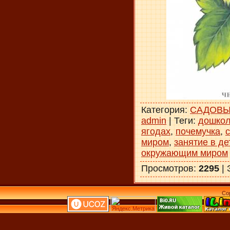
Категория
:
САДОВЫ
admin
|
Теги
:
дошкол
ягодах
,
почемучка
,
миром
,
занятие в де
окружающим миром
Просмотров
:
2295
|
Co