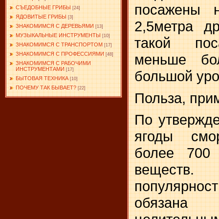
посажены н
СЪЕДОБНЫЕ ГРИБЫ
[24]
ЯДОВИТЫЕ ГРИБЫ
[3]
2,5метра д
ЗНАКОМИМСЯ С ДЕРЕВЬЯМИ
[13]
МУЗЫКАЛЬНЫЕ ИНСТРУМЕНТЫ
[10]
такой пос
ЗНАКОМИМСЯ С ТРАНСПОРТОМ
[17]
ЗНАКОМИМСЯ С ПРОФЕССИЯМИ
меньше бо
[48]
ЗНАКОМИМСЯ С РАБОЧИМИ
ИНСТРУМЕНТАМИ
[17]
большой уро
БЫТОВАЯ ТЕХНИКА
[10]
ПОЧЕМУ ТАК БЫВАЕТ?
[22]
Польза, при
По утвержд
ягоды смо
более 700 
веществ.
популярно
обязан