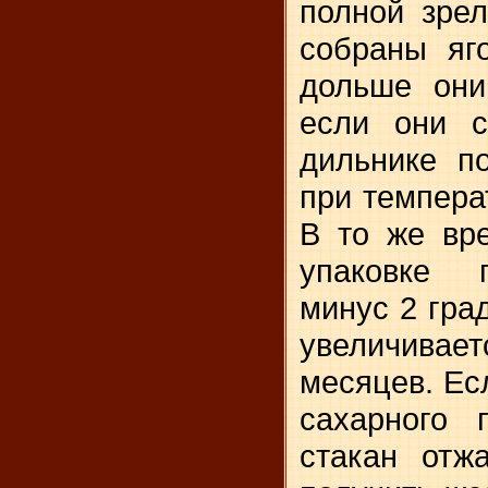
полной зре
собраны яг
дольше они
если они с
дильнике п
при темпера
В то же вр
упаковке 
минус 2 гра
увеличив
месяцев. Ес
сахарного 
стакан отж