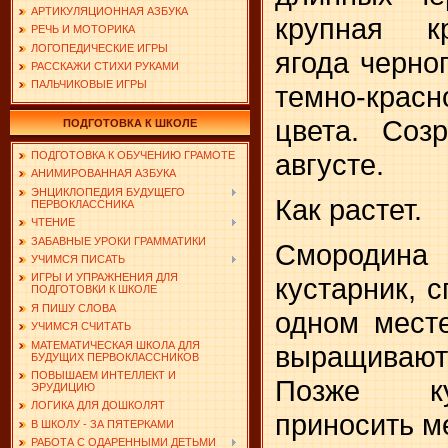
АРТИКУЛЯЦИОННАЯ АЗБУКА
крупная к
РЕЧЬ И МОТОРИКА
ЛОГОПЕДИЧЕСКИЕ ИГРЫ
ягода черног
РАССКАЖИ СТИХИ РУКАМИ
ПАЛЬЧИКОВЫЕ ИГРЫ
темно-красн
цвета. Соз
ПОДГОТОВКА К ШКОЛЕ
августе.
ПОДГОТОВКА К ОБУЧЕНИЮ ГРАМОТЕ
АНИМИРОВАННАЯ АЗБУКА
ЭНЦИКЛОПЕДИЯ БУДУЩЕГО
Как растет.
ПЕРВОКЛАССНИКА
ЧТЕНИЕ
ЗАБАВНЫЕ УРОКИ ГРАММАТИКИ
Смородина
УЧИМСЯ ПИСАТЬ
ИГРЫ И УПРАЖНЕНИЯ ДЛЯ
кустарник, 
ПОДГОТОВКИ К ШКОЛЕ
Я ПИШУ СЛОВА
одном месте
УЧИМСЯ СЧИТАТЬ
МАТЕМАТИЧЕСКАЯ ШКОЛА ДЛЯ
выращивают 
БУДУЩИХ ПЕРВОКЛАССНИКОВ
ПОВЫШАЕМ ИНТЕЛЛЕКТ И
Позже ку
ЭРУДИЦИЮ
ЛОГИКА ДЛЯ ДОШКОЛЯТ
приносить м
В ШКОЛУ - ЗА ПЯТЕРКАМИ
РАБОТА С ОДАРЕННЫМИ ДЕТЬМИ