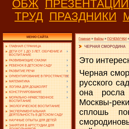
ОБЖ
ПРЕЗЕНТАЦИ
ТРУД
ПРАЗДНИКИ
МЕНЮ САЙТА
Главная
»
Файлы
»
ПОЧЕМУЧКИ
ЧЕРНАЯ СМОРОДИНА
ГЛАВНАЯ СТРАНИЦА
ДЕТИ ОТ 1 ДО 3 ЛЕТ. ОБУЧЕНИЕ И
ВОСПИТАНИЕ
Это интерес
РАЗВИВАЮЩИЕ СКАЗКИ
РЕБЕНОК В ДЕТСКОМ САДУ
Черная смо
РАЗВИТИЕ РЕЧИ
ОРИЕНТИРОВАНИЕ В ПРОСТРАНСТВЕ
русского са
МАТЕМАТИКА
ЛОГИКА ДЛЯ ДОШКОЛЯТ
она росла 
КОНСТРУИРОВАНИЕ
МОРАЛЬНО-НРАВСТВЕННОЕ
Москвы-ре
ВОСПИТАНИЕ
ЭКОЛОГИЧЕСКОЕ ВОСПИТАНИЕ
сплошь по
ЭКСПЕРИМЕНТАЛЬНАЯ
ДЕЯТЕЛЬНОСТЬ В ДЕТСКОМ САДУ
смородиновы
НАУЧНЫЕ ОПЫТЫ ДЛЯ ДЕТЕЙ
ЗАНЯТИЯ В АРТСТУДИИ ДЛЯ
ДОШКОЛЬНИКОВ