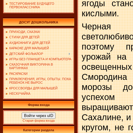
ягоды стан
ТЕСТИРОВАНИЕ БУДУЩЕГО
ПЕРВОКЛАССНИКА
кислыми.
ДОСУГ ДОШКОЛЬНИКА
Черная 
ПРИХОДИ, СКАЗКА!
светолюб
СТИХИ ДЛЯ ДЕТЕЙ
АУДИОКНИГИ ДЛЯ ДЕТЕЙ
поэтому п
КАРАОКЕ ДЛЯ МАЛЫШЕЙ
урожай на 
ДЕТСКИЙ ФОЛЬКЛОР
ИГРЫ БЕЗ ПЛАНШЕТА И КОМПЬЮТЕРА
освещен
СКАЗОЧНАЯ ВИКТОРИНА В
КАРТИНКАХ
РАСКРАСКИ
Смородина 
ПРИКЛЮЧЕНИЯ, ИГРЫ, ОПЫТЫ. ПОКА
РЕБЕНОК НЕ ВЫРОС
морозы д
КРОССВОРДЫ ДЛЯ МАЛЫШЕЙ
НЕСКУЧАЙКА
успехо
выращивают
Форма входа
Сахалине, и
Войти через uID
Старая форма входа
кругом, не 
Категории раздела