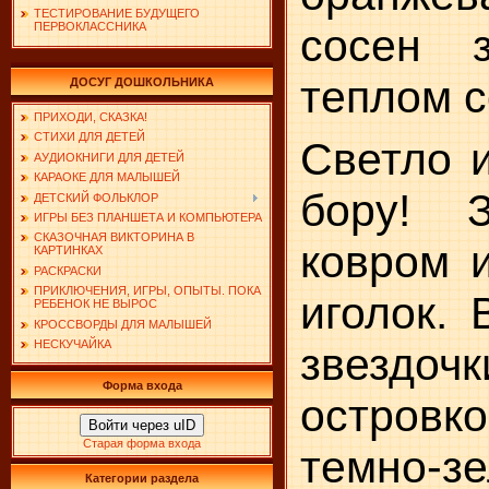
ТЕСТИРОВАНИЕ БУДУЩЕГО
ПЕРВОКЛАССНИКА
сосен з
теплом 
ДОСУГ ДОШКОЛЬНИКА
ПРИХОДИ, СКАЗКА!
СТИХИ ДЛЯ ДЕТЕЙ
Светло 
АУДИОКНИГИ ДЛЯ ДЕТЕЙ
КАРАОКЕ ДЛЯ МАЛЫШЕЙ
бору! 
ДЕТСКИЙ ФОЛЬКЛОР
ИГРЫ БЕЗ ПЛАНШЕТА И КОМПЬЮТЕРА
СКАЗОЧНАЯ ВИКТОРИНА В
ковром 
КАРТИНКАХ
РАСКРАСКИ
ПРИКЛЮЧЕНИЯ, ИГРЫ, ОПЫТЫ. ПОКА
иголок.
РЕБЕНОК НЕ ВЫРОС
КРОССВОРДЫ ДЛЯ МАЛЫШЕЙ
НЕСКУЧАЙКА
звездо
Форма входа
остров
Войти через uID
Старая форма входа
темно-з
Категории раздела