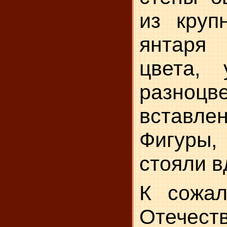
из круп
янтаря 
цвета,
разноцве
вставле
Фигуры,
стояли в
К сожал
Отеч