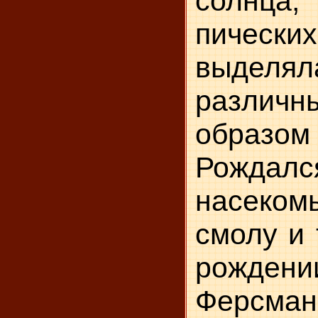
солнца,
пичес
выделяла
различ
образо
Рождалс
насеком
смолу и 
рождени
Ферсман