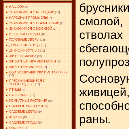
брусни
НАШ ДОМ
[9]
ЗНАКОМИМСЯ С МЕСЯЦАМИ
[12]
смолой
НАРОДНЫЕ ПРОМЫСЛЫ
[7]
ЗНАКОМИМСЯ С ПРАЗДНИКАМИ
[8]
ЗНАКОМИМСЯ С МОСКВОЙ
[9]
стволах
ИСТОРИЯ ПОСУДЫ
[10]
ГОЛОВНЫЕ УБОРЫ
[18]
сбег
ДОМАШНИЕ ПТИЦЫ
[10]
ДИКИЕ ЖИВОТНЫЕ
[10]
ЖИТЕЛИ ОКЕАНА
[10]
полупро
ЖИВОТНЫЙ МИР АВСТРАЛИИ
[10]
ЖИВОТНЫЕ АФРИКИ
[11]
ОБИТАТЕЛИ АРКТИКИ И АНТАРКТИКИ
Соснову
[10]
ПРЕСМЫКАЮЩИЕСЯ И
ЗЕМНОВОДНЫЕ
[10]
живицей
ПТИЦЫ
[44]
НАСЕКОМЫЕ
[10]
КОМНАТНЫЕ РАСТЕНИЯ
способн
[10]
ПОЛЕВЫЕ РАСТЕНИЯ
[23]
САДОВЫЕ ЦВЕТЫ
[10]
раны.
ФРУКТЫ
[10]
САДОВЫЕ ЯГОДЫ
[10]
ОВОЩИ
[10]