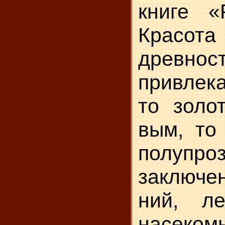
книге «
Красот
древно
привлека
то золо
вым, то
полупр
заключен
ний, л
насекомы