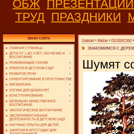
ОБЖ
ПРЕЗЕНТАЦИ
ТРУД
ПРАЗДНИКИ
МЕНЮ САЙТА
Главная
»
Файлы
»
ПОЧЕМУЧКИ
ЗНАКОМИМСЯ С ДЕРЕВ
ГЛАВНАЯ СТРАНИЦА
ДЕТИ ОТ 1 ДО 3 ЛЕТ. ОБУЧЕНИЕ И
ВОСПИТАНИЕ
Шумят с
РАЗВИВАЮЩИЕ СКАЗКИ
РЕБЕНОК В ДЕТСКОМ САДУ
РАЗВИТИЕ РЕЧИ
ОРИЕНТИРОВАНИЕ В ПРОСТРАНСТВЕ
МАТЕМАТИКА
ЛОГИКА ДЛЯ ДОШКОЛЯТ
КОНСТРУИРОВАНИЕ
МОРАЛЬНО-НРАВСТВЕННОЕ
ВОСПИТАНИЕ
ЭКОЛОГИЧЕСКОЕ ВОСПИТАНИЕ
ЭКСПЕРИМЕНТАЛЬНАЯ
ДЕЯТЕЛЬНОСТЬ В ДЕТСКОМ САДУ
НАУЧНЫЕ ОПЫТЫ ДЛЯ ДЕТЕЙ
ЗАНЯТИЯ В АРТСТУДИИ ДЛЯ
ДОШКОЛЬНИКОВ