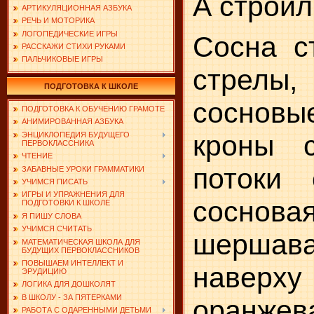
А строил
АРТИКУЛЯЦИОННАЯ АЗБУКА
РЕЧЬ И МОТОРИКА
ЛОГОПЕДИЧЕСКИЕ ИГРЫ
Сосна с
РАССКАЖИ СТИХИ РУКАМИ
ПАЛЬЧИКОВЫЕ ИГРЫ
стрелы
ПОДГОТОВКА К ШКОЛЕ
сосновы
ПОДГОТОВКА К ОБУЧЕНИЮ ГРАМОТЕ
АНИМИРОВАННАЯ АЗБУКА
кроны 
ЭНЦИКЛОПЕДИЯ БУДУЩЕГО
ПЕРВОКЛАССНИКА
ЧТЕНИЕ
потоки 
ЗАБАВНЫЕ УРОКИ ГРАММАТИКИ
УЧИМСЯ ПИСАТЬ
ИГРЫ И УПРАЖНЕНИЯ ДЛЯ
сосно
ПОДГОТОВКИ К ШКОЛЕ
Я ПИШУ СЛОВА
УЧИМСЯ СЧИТАТЬ
шершав
МАТЕМАТИЧЕСКАЯ ШКОЛА ДЛЯ
БУДУЩИХ ПЕРВОКЛАССНИКОВ
ПОВЫШАЕМ ИНТЕЛЛЕКТ И
наверх
ЭРУДИЦИЮ
ЛОГИКА ДЛЯ ДОШКОЛЯТ
В ШКОЛУ - ЗА ПЯТЕРКАМИ
оранжев
РАБОТА С ОДАРЕННЫМИ ДЕТЬМИ