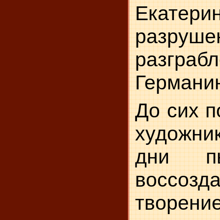
Екатер
разруш
разгр
Германи
До сих п
художни
дни п
воссоз
творение