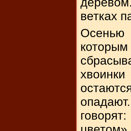
деревом.
ветках п
Осенью
которы
сбрасыв
хво­ин
остают
опадают
гово­ря
цветом».