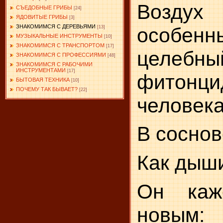
Возду
СЪЕДОБНЫЕ ГРИБЫ
[24]
ЯДОВИТЫЕ ГРИБЫ
[3]
ЗНАКОМИМСЯ С ДЕРЕВЬЯМИ
особен
[13]
МУЗЫКАЛЬНЫЕ ИНСТРУМЕНТЫ
[10]
ЗНАКОМИМСЯ С ТРАНСПОРТОМ
[17]
целебны
ЗНАКОМИМСЯ С ПРОФЕССИЯМИ
[48]
ЗНАКОМИМСЯ С РАБОЧИМИ
ИНСТРУМЕНТАМИ
[17]
фитон­ци
БЫТОВАЯ ТЕХНИКА
[10]
ПОЧЕМУ ТАК БЫВАЕТ?
[22]
человека
В соснов
Как дыши
Он каж
новым: