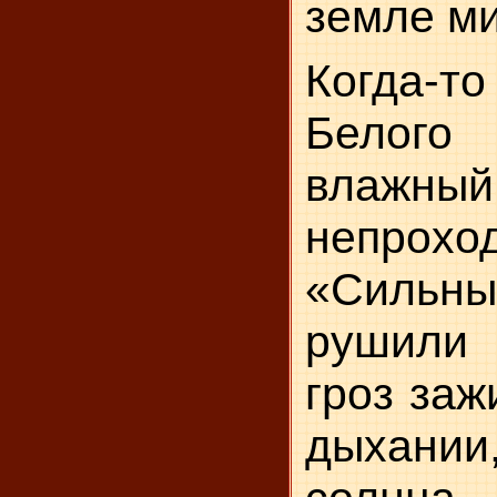
земле ми
Когда-то
Белого
влажны
непрохо
«Сильн
рушили 
гроз заж
дыхани