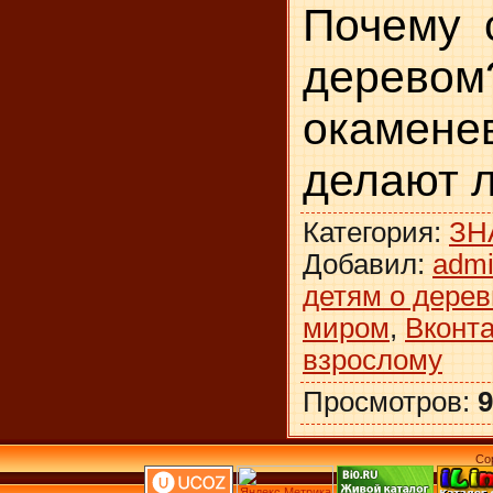
Почему 
дерев
окамен
делают л
Категория
:
ЗН
Добавил
:
adm
детям о дерев
миром
,
Вконта
взрослому
Просмотров
:
9
Co