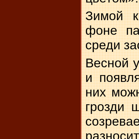
Зимой к
фоне па
среди за
Весной у
и появл
них мож
грозди 
созрева
разнос