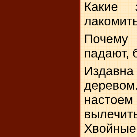
Какие 
лакомит
Почему
падают,
Издавна
деревом
настое
вылечи
Хвойны