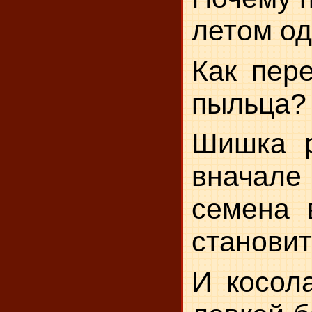
летом од
Как пер
пыльца?
Шишка р
вначал
семена 
становит
И косол