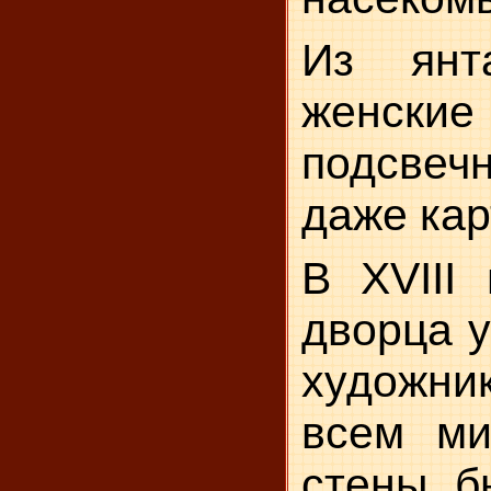
Из янт
женск
подсвеч
даже кар
В XVIII
дворца у
художни
всем ми
стены б