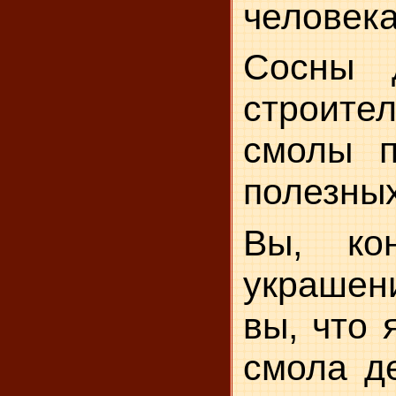
человека
Сосны 
строител
смолы п
полезны
Вы, ко
украшен
вы, что 
смола д