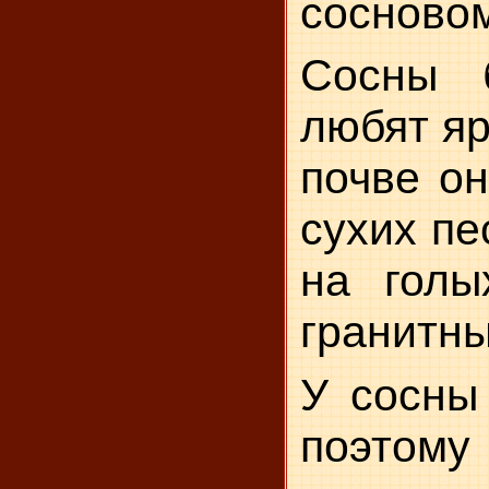
сосновом
Сосны 
любят яр
почве он
сухих пе
на голы
гранитны
У сосны
поэтому