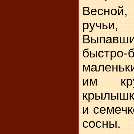
Весной,
ручьи,
Выпавшие
быстро
маленьк
им кру
крылышк
и се­меч
сосны.