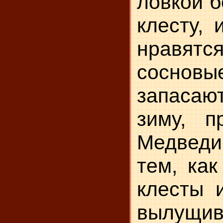
ловкой б
клесту, 
нравятс
сосно
запаса
зиму, п
Медвед
тем, как
клесты 
вылу
щив