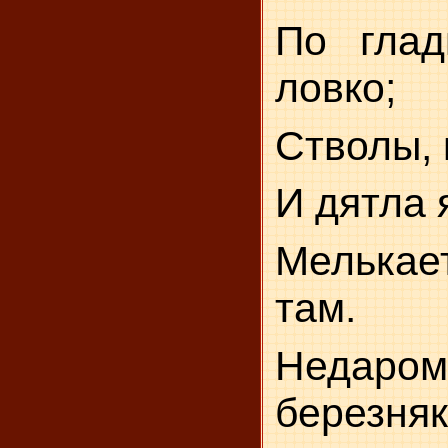
По глад
ловко;
Стволы, 
И дятла 
Мелькае
там.
Недаро
березн