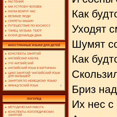
РАСТЕНИЯ
КАК УСТРОЕН ЧЕЛОВЕК
Как будт
НАУКА ВОКРУГ НАС
ВЕЛИКИЕ ЛЮДИ
СЕКРЕТЫ МАШИН
Уходят с
ПУТЕШЕСТВИЕ ПО КОСМОСУ
ТАНЕЦ. МУЗЫКА. ТЕАТР
КУХНЯ ДОНАЛЬДА ДАКА
Шумят с
ИНОСТРАННЫЕ ЯЗЫКИ ДЛЯ ДЕТЕЙ
КОНСПЕКТЫ ЗАНЯТИЙ
Как будт
АНГЛИЙСКАЯ АЗБУКА
УЧУ АНГЛИЙСКИЙ
АНГЛИЙСКИЙ ЯЗЫК В КАРТИНКАХ
Скользил
ЦИКЛ ЗАНЯТИЙ "АНГЛИЙСКИЙ ЯЗЫК
ДЛЯ МАЛЫШЕЙ"
ЗАНЯТИЯ ПО НЕМЕЦКОМУ ЯЗЫКУ
Бриз над
ФРАНЦУЗСКИЙ ЯЗЫК
ЛОГОПЕД
Их нес с
МЕТОДИЧЕСКАЯ РАБОТА
КОНСПЕКТЫ ЛОГОПЕДИЧЕСКИХ
ЗАНЯТИЙ