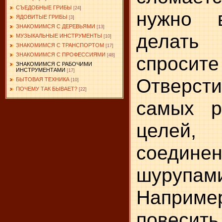
СЪЕДОБНЫЕ ГРИБЫ
[24]
нужно 
ЯДОВИТЫЕ ГРИБЫ
[3]
ЗНАКОМИМСЯ С ДЕРЕВЬЯМИ
[13]
делат
МУЗЫКАЛЬНЫЕ ИНСТРУМЕНТЫ
[10]
ЗНАКОМИМСЯ С ТРАНСПОРТОМ
[17]
ЗНАКОМИМСЯ С ПРОФЕССИЯМИ
спро
[48]
ЗНАКОМИМСЯ С РАБОЧИМИ
ИНСТРУМЕНТАМИ
[17]
Отверст
БЫТОВАЯ ТЕХНИКА
[10]
ПОЧЕМУ ТАК БЫВАЕТ?
[22]
самых р
целей
соедине
шурупам
Наприме
повеси