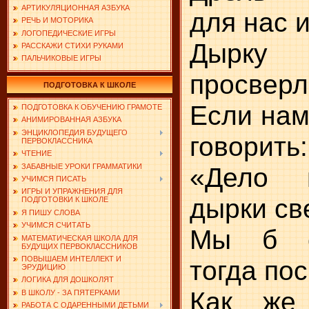
АРТИКУЛЯЦИОННАЯ АЗБУКА
для нас 
РЕЧЬ И МОТОРИКА
ЛОГОПЕДИЧЕСКИЕ ИГРЫ
Дырк
РАССКАЖИ СТИХИ РУКАМИ
ПАЛЬЧИКОВЫЕ ИГРЫ
просверл
ПОДГОТОВКА К ШКОЛЕ
Если нам
ПОДГОТОВКА К ОБУЧЕНИЮ ГРАМОТЕ
АНИМИРОВАННАЯ АЗБУКА
ЭНЦИКЛОПЕДИЯ БУДУЩЕГО
говорить:
ПЕРВОКЛАССНИКА
ЧТЕНИЕ
ЗАБАВНЫЕ УРОКИ ГРАММАТИКИ
«Дело 
УЧИМСЯ ПИСАТЬ
ИГРЫ И УПРАЖНЕНИЯ ДЛЯ
дырки св
ПОДГОТОВКИ К ШКОЛЕ
Я ПИШУ СЛОВА
УЧИМСЯ СЧИТАТЬ
Мы б с
МАТЕМАТИЧЕСКАЯ ШКОЛА ДЛЯ
БУДУЩИХ ПЕРВОКЛАССНИКОВ
ПОВЫШАЕМ ИНТЕЛЛЕКТ И
тогда по
ЭРУДИЦИЮ
ЛОГИКА ДЛЯ ДОШКОЛЯТ
Как же
В ШКОЛУ - ЗА ПЯТЕРКАМИ
РАБОТА С ОДАРЕННЫМИ ДЕТЬМИ