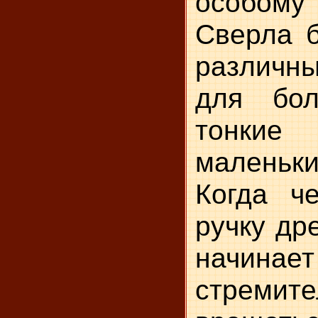
особому
Сверла 
различн
для бол
тонк
маленьк
Когда ч
ручку др
начинает
стремите