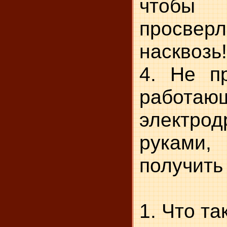
что
просве
насквозь!
4. Не п
работаю
электро
рукам
получить
1. Что та