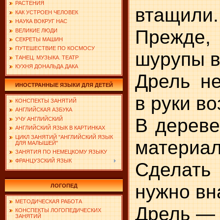
РАСТЕНИЯ
втащили.
КАК УСТРОЕН ЧЕЛОВЕК
НАУКА ВОКРУГ НАС
Прежде,
ВЕЛИКИЕ ЛЮДИ
СЕКРЕТЫ МАШИН
ПУТЕШЕСТВИЕ ПО КОСМОСУ
шурупы в
ТАНЕЦ. МУЗЫКА. ТЕАТР
КУХНЯ ДОНАЛЬДА ДАКА
Дрель н
ИНОСТРАННЫЕ ЯЗЫКИ ДЛЯ ДЕТЕЙ
в руки в
КОНСПЕКТЫ ЗАНЯТИЙ
АНГЛИЙСКАЯ АЗБУКА
В дереве
УЧУ АНГЛИЙСКИЙ
АНГЛИЙСКИЙ ЯЗЫК В КАРТИНКАХ
ЦИКЛ ЗАНЯТИЙ "АНГЛИЙСКИЙ ЯЗЫК
материа
ДЛЯ МАЛЫШЕЙ"
ЗАНЯТИЯ ПО НЕМЕЦКОМУ ЯЗЫКУ
ФРАНЦУЗСКИЙ ЯЗЫК
Сделат
нужно вн
ЛОГОПЕД
МЕТОДИЧЕСКАЯ РАБОТА
Дрель —
КОНСПЕКТЫ ЛОГОПЕДИЧЕСКИХ
ЗАНЯТИЙ