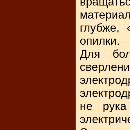
вращать
материал
глубже,
опилки.
Для бол
сверлен
электро
электро
не рука
электри