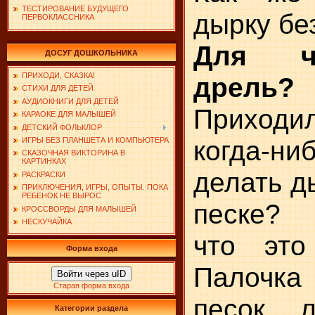
ТЕСТИРОВАНИЕ БУДУЩЕГО
дырку бе
ПЕРВОКЛАССНИКА
Для ч
ДОСУГ ДОШКОЛЬНИКА
ПРИХОДИ, СКАЗКА!
дрель?
СТИХИ ДЛЯ ДЕТЕЙ
АУДИОКНИГИ ДЛЯ ДЕТЕЙ
Приходи
КАРАОКЕ ДЛЯ МАЛЫШЕЙ
ДЕТСКИЙ ФОЛЬКЛОР
когда-ни
ИГРЫ БЕЗ ПЛАНШЕТА И КОМПЬЮТЕРА
СКАЗОЧНАЯ ВИКТОРИНА В
КАРТИНКАХ
делать д
РАСКРАСКИ
ПРИКЛЮЧЕНИЯ, ИГРЫ, ОПЫТЫ. ПОКА
РЕБЕНОК НЕ ВЫРОС
песке? 
КРОССВОРДЫ ДЛЯ МАЛЫШЕЙ
НЕСКУЧАЙКА
что это
Форма входа
Палочк
Войти через uID
Старая форма входа
песок 
Категории раздела