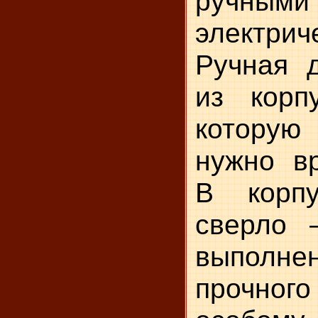
руч
электрич
Ручная 
из корп
которую
нужно в
В корпу
сверло 
выпол
прочного