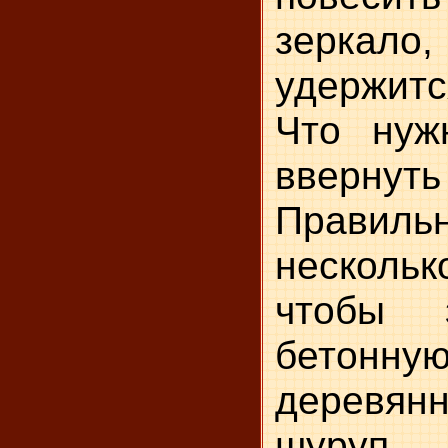
зеркало
удержит
Что нуж
ввернут
Правиль
нескольк
чтобы 
бето
деревя
шуруп,