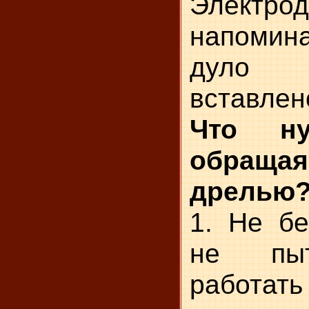
Электро
напомина
дуло 
вставлен
Что ну
обра
дрелью
1. Не б
не пы
рабо