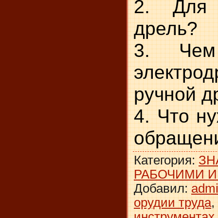
2. Для
дрель?
3. Чем
элект
ручной д
4. Что н
обращени
Категория
:
ЗН
РАБОЧИМИ 
Добавил
:
adm
орудии труда
,
инструментах