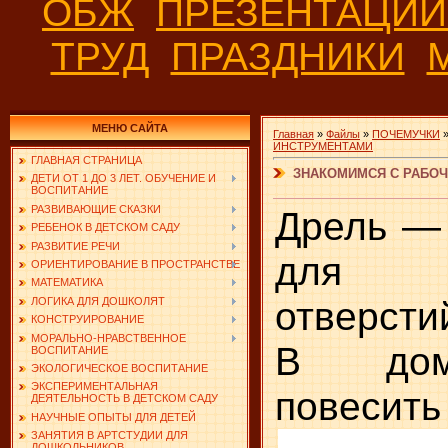
ОБЖ
ПРЕЗЕНТАЦИ
ТРУД
ПРАЗДНИКИ
МЕНЮ САЙТА
Главная
»
Файлы
»
ПОЧЕМУЧКИ
ИНСТРУМЕНТАМИ
ГЛАВНАЯ СТРАНИЦА
ЗНАКОМИМСЯ С РАБОЧ
ДЕТИ ОТ 1 ДО 3 ЛЕТ. ОБУЧЕНИЕ И
ВОСПИТАНИЕ
РАЗВИВАЮЩИЕ СКАЗКИ
Дрель —
РЕБЕНОК В ДЕТСКОМ САДУ
РАЗВИТИЕ РЕЧИ
для с
ОРИЕНТИРОВАНИЕ В ПРОСТРАНСТВЕ
МАТЕМАТИКА
отверсти
ЛОГИКА ДЛЯ ДОШКОЛЯТ
КОНСТРУИРОВАНИЕ
МОРАЛЬНО-НРАВСТВЕННОЕ
В дом
ВОСПИТАНИЕ
ЭКОЛОГИЧЕСКОЕ ВОСПИТАНИЕ
ЭКСПЕРИМЕНТАЛЬНАЯ
повесить
ДЕЯТЕЛЬНОСТЬ В ДЕТСКОМ САДУ
НАУЧНЫЕ ОПЫТЫ ДЛЯ ДЕТЕЙ
ЗАНЯТИЯ В АРТСТУДИИ ДЛЯ
ДОШКОЛЬНИКОВ