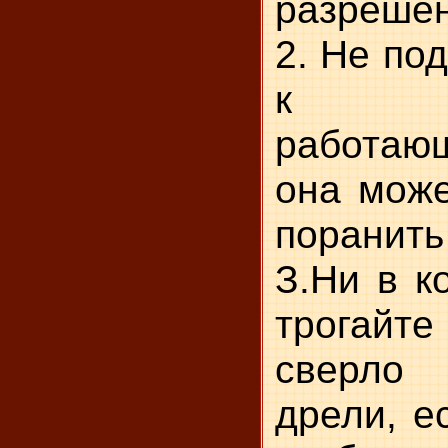
разрешен
2. Не по
к че
работаю
она може
поранить
З.Ни в к
трогай
сверло
дрели, е