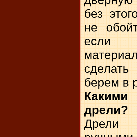
без этог
не обой
если 
матер
сделать
берем в 
Каким
дрели?
Дрел