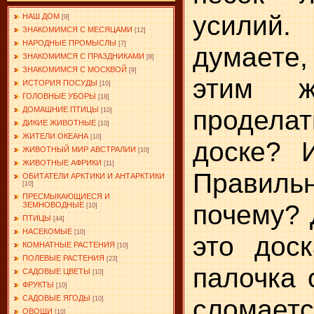
усилий
НАШ ДОМ
[9]
ЗНАКОМИМСЯ С МЕСЯЦАМИ
[12]
НАРОДНЫЕ ПРОМЫСЛЫ
[7]
думает
ЗНАКОМИМСЯ С ПРАЗДНИКАМИ
[8]
ЗНАКОМИМСЯ С МОСКВОЙ
[9]
этим ж
ИСТОРИЯ ПОСУДЫ
[10]
ГОЛОВНЫЕ УБОРЫ
[18]
проделат
ДОМАШНИЕ ПТИЦЫ
[10]
ДИКИЕ ЖИВОТНЫЕ
[10]
ЖИТЕЛИ ОКЕАНА
[10]
доске? 
ЖИВОТНЫЙ МИР АВСТРАЛИИ
[10]
ЖИВОТНЫЕ АФРИКИ
[11]
Правильн
ОБИТАТЕЛИ АРКТИКИ И АНТАРКТИКИ
[10]
ПРЕСМЫКАЮЩИЕСЯ И
почему? 
ЗЕМНОВОДНЫЕ
[10]
ПТИЦЫ
[44]
НАСЕКОМЫЕ
[10]
это дос
КОМНАТНЫЕ РАСТЕНИЯ
[10]
ПОЛЕВЫЕ РАСТЕНИЯ
[23]
палочка 
САДОВЫЕ ЦВЕТЫ
[10]
ФРУКТЫ
[10]
сломаетс
САДОВЫЕ ЯГОДЫ
[10]
ОВОЩИ
[10]