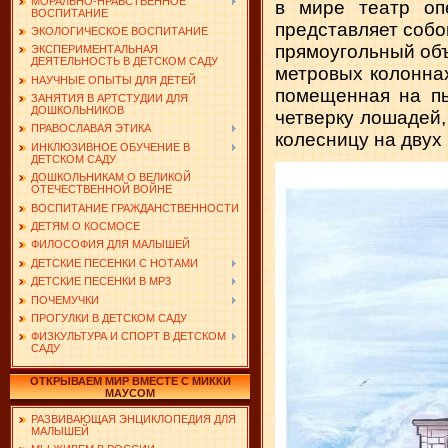
МОРАЛЬНО-НРАВСТВЕННОЕ
в мире театр оп
ВОСПИТАНИЕ
представляет собо
ЭКОЛОГИЧЕСКОЕ ВОСПИТАНИЕ
прямоугольный объ
ЭКСПЕРИМЕНТАЛЬНАЯ
ДЕЯТЕЛЬНОСТЬ В ДЕТСКОМ САДУ
метровых колоннах
НАУЧНЫЕ ОПЫТЫ ДЛЯ ДЕТЕЙ
помещенная на пь
ЗАНЯТИЯ В АРТСТУДИИ ДЛЯ
ДОШКОЛЬНИКОВ
четверку лошадей,
ПРАВОСЛАВАЯ ЭТИКА
ко­лесницу на двух
ИНКЛЮЗИВНОЕ ОБУЧЕНИЕ В
ДЕТСКОМ САДУ
ДОШКОЛЬНИКАМ О ВЕЛИКОЙ
ОТЕЧЕСТВЕННОЙ ВОЙНЕ
ВОСПИТАНИЕ ГРАЖДАНСТВЕННОСТИ
ДЕТЯМ О КОСМОСЕ
ФИЛОСОФИЯ ДЛЯ МАЛЫШЕЙ
ДЕТСКИЕ ПЕСЕНКИ С НОТАМИ
ДЕТСКИЕ ПЕСЕНКИ В MP3
ПОЧЕМУЧКИ
ПРОГУЛКИ В ДЕТСКОМ САДУ
ФИЗКУЛЬТУРА И СПОРТ В ДЕТСКОМ
САДУ
ОТКРЫВАЕМ МИР ВМЕСТЕ С МИККИ
МАУСОМ
РАЗВИВАЮЩАЯ ЭНЦИКЛОПЕДИЯ ДЛЯ
МАЛЫШЕЙ