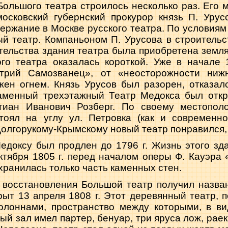
ольшого театра строилось несколько раз. Его м
московский губерн­ский прокурор князь П. Уру
ержание в Москве русского театра. По условиям 
й театр. Компа­ньоном П. Урусова в строительс
тельства здания театра была приобретена земля
го театра ока­залась короткой. Уже в начале 
трий Самозванец», от «неосторожности нижн
жен огнем. Князь Урусов был разорен, отказал
аменный трехэтажный Театр Медокса был откры
тиан Иванович Розберг. По своему местопо
 стоял на углу ул. Петровка (как и современн
Долгорукому-Крымскому новый театр понравился,
едоксу был продлен до 1796 г. Жизнь этого здан
ктября 1805 г. перед на­чалом оперы Ф. Кауэра
охранилась только часть каменных стен.
 восстановления Большой театр получил назва
рыт 13 апреля 1808 г. Этот деревянный театр, 
колоннами, пространство между которыми, в ви
ый зал имел партер, бенуар, три яруса лож, раек 