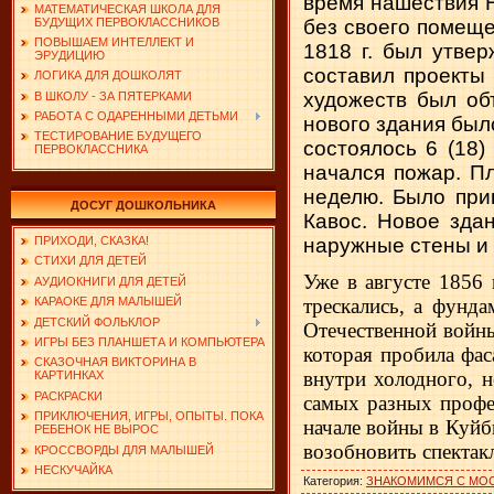
вре­мя нашествия 
МАТЕМАТИЧЕСКАЯ ШКОЛА ДЛЯ
БУДУЩИХ ПЕРВОКЛАССНИКОВ
без своего помеще
ПОВЫШАЕМ ИНТЕЛЛЕКТ И
1818 г. был утве
ЭРУДИЦИЮ
составил проекты
ЛОГИКА ДЛЯ ДОШКОЛЯТ
художеств был объ
В ШКОЛУ - ЗА ПЯТЕРКАМИ
РАБОТА С ОДАРЕННЫМИ ДЕТЬМИ
нового здания было
ТЕСТИРОВАНИЕ БУДУЩЕГО
состоялось 6 (18)
ПЕРВОКЛАССНИКА
начался пожар. Пл
неделю. Было при
ДОСУГ ДОШКОЛЬНИКА
Кавос. Новое зда
наружные стены и
ПРИХОДИ, СКАЗКА!
СТИХИ ДЛЯ ДЕТЕЙ
Уже в августе 1856 
АУДИОКНИГИ ДЛЯ ДЕТЕЙ
трескались, а фунда
КАРАОКЕ ДЛЯ МАЛЫШЕЙ
ДЕТСКИЙ ФОЛЬКЛОР
Отечественной войны
ИГРЫ БЕЗ ПЛАНШЕТА И КОМПЬЮТЕРА
которая пробила фас
СКАЗОЧНАЯ ВИКТОРИНА В
внутри холодного, н
КАРТИНКАХ
РАСКРАСКИ
самых разных профе
ПРИКЛЮЧЕНИЯ, ИГРЫ, ОПЫТЫ. ПОКА
на­чале войны в Куй
РЕБЕНОК НЕ ВЫРОС
возобновить спектакл
КРОССВОРДЫ ДЛЯ МАЛЫШЕЙ
НЕСКУЧАЙКА
Категория
:
ЗНАКОМИМСЯ С МО