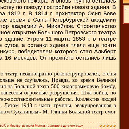
сковского пожара. И вновь труппа осталась
ьству по поводу постройки нового здания. В
а 1812 г. В 1814 г. архитектор Осип Бове
же время в Санкт-Петербургской академии
ктор академии А. Михайлов. Строительство
венное открытие Большого Петровского театра
о здание. Утром 11 марта 1853 г. в театре
 суток, а останки здания тлели еще почти
нкурс, победителем которого стал Альберт
а 16 месяцев. От прежнего остались лишь
го театр неоднократно реконструировался, стены
больше не случалось. Правда, во время Великой
сил на Большой театр 500-килограммовую бомбу,
и нанесены огромные разрушения. Шла война, но
но-восстановительные ра­боты. Коллектив людей
 Летом 1943 г. часть труппы, эвакуированная в
­ном Сусаниным» М. Глинки Большой театр смог
квой
,
о Москве
,
история Москвы
,
занятие в детском саду