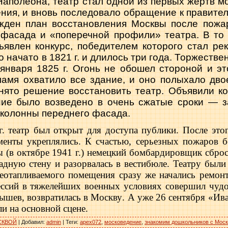
Наполеона, театр стал одной из первых жертв мо
ния, и вновь последова­ло обращение к правител
ржден план восстановления Москвы после пожар
 фасада и «поперечной профили» театра. В то 
­явлен конкурс, победителем которого стал ре
 начато в 1821 г. и длилось три года. Тор­жест
 янва­ря 1825 г. Огонь не обошел стороной и эт
амя охватило все здание, и оно полыхало двое
нято решение восстановить театр. Объявили ко
ние было возведено в очень сжатые сроки — з
 колонны переднего фасада.
г. театр был открыт для доступа публики. После это
­менты укреплялись. К счастью, серьезных пожаров 
 (в октябре 1941 г.) немец­кий бомбардировщик сбро
адную стену и разорвалась в вестибюле. Театру был
еотапливаемого помещения сразу же начались ремонт
ссий в тяжелейших военных условиях совершил чудо.
бышев, возвратилась в Москву
.
А уже 26 сентября «Ива
и на основной сцене.
СКВОЙ
|
Добавил
:
admin
|
Теги
:
apex072
,
московедение
,
знакомим дошкольников с Мос