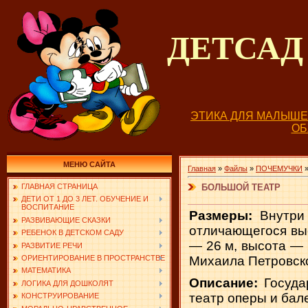
ДЕТСА
ЭТИКА ДЛЯ МАЛЫШ
О
МЕНЮ САЙТА
Главная
»
Файлы
»
ПОЧЕМУЧКИ
БОЛЬШОЙ ТЕАТР
ГЛАВНАЯ СТРАНИЦА
ДЕТИ ОТ 1 ДО 3 ЛЕТ. ОБУЧЕНИЕ И
ВОСПИТАНИЕ
Размеры:
Внутри 
РАЗВИВАЮЩИЕ СКАЗКИ
отличающегося выс
РЕБЕНОК В ДЕТСКОМ САДУ
— 26 м, высота — 
РАЗВИТИЕ РЕЧИ
Михаила Петровско
ОРИЕНТИРОВАНИЕ В ПРОСТРАНСТВЕ
МАТЕМАТИКА
Описание:
Госуда
ЛОГИКА ДЛЯ ДОШКОЛЯТ
театр оперы и бал
КОНСТРУИРОВАНИЕ