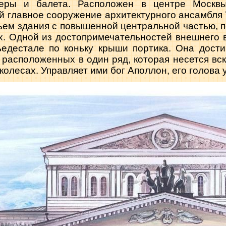
еры и балета. Расположен в центре Москвы
й главное сооруже­ние архитектурного ансамбл
ем здания с повышенной центральной частью, по
. Одной из досто­примечательностей внешнего в
едестале по коньку крыши портика. Она достиг
 расположенных в один ряд, которая несется вск
 колесах. Управляет ими бог Аполлон, его голова 