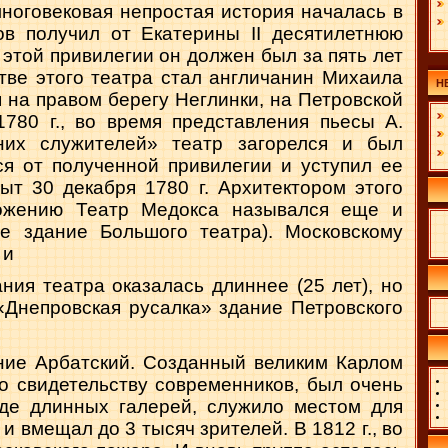
ного­вековая непростая история началась в
сов получил от Екатерины II десятилетнюю
этой привилегии он должен был за пять лет
тве этого театра стал англичанин Михаи­ла
Н
 на правом берегу Неглинки, на Петровской
1780 г., во время представления пьесы А.
их служи­телей» театр загорелся и был
ся от полученной привилегии и уступил ее
т 30 декабря 1780 г. Архитектором этого
ложению Театр Медокса назывался еще и
ое здание Большого театра). Московско­му
 и
ия теа­тра оказалась длиннее (25 лет), но
 «Днепровская русалка» здание Петровского
ние Арбатский. Созданный великим Карлом
по свидетельству современников, был очень
де длин­ных галерей, служило местом для
и вмещал до 3 тысяч зрителей. В 1812 г., во