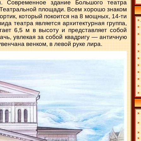
. Со­временное здание Большого театра
я Театральной площади. Всем хорошо знаком
ртик, который покоится на 8 мощных, 14-ти
ида театра является архитектурная группа,
ает 6,5 м в высоту и представляет собой
ачь, увлекая за собой квадригу — античную
К
увенчана венком, в левой руке лира.