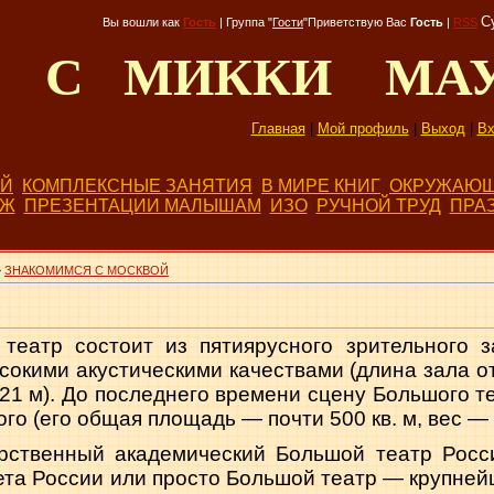
С
Вы вошли как
Гость
|
Группа
"
Гости
"
Приветствую Вас
Гость
|
RSS
Д С МИККИ МА
Главная
|
Мой профиль
|
Выход
|
Вх
ЕЙ
КОМПЛЕКСНЫЕ ЗАНЯТИЯ
В МИРЕ КНИГ
ОКРУЖАЮЩ
БЖ
ПРЕЗЕНТАЦИИ МАЛЫШАМ
ИЗО
РУЧНОЙ ТРУД
ПРА
»
ЗНАКОМИМСЯ С МОСКВОЙ
театр состоит из пятиярусного зрительного 
окими акустическими качествами (длина зала о
21 м). До последнего времени сцену Большого т
го (его общая площадь — почти 500 кв. м, вес —
рственный академический Большой театр Росси
ета России или просто Большой театр — крупнейш