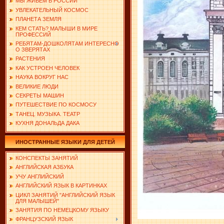
МЫ ЖИВЕМ В РОССИИ
УВЛЕКАТЕЛЬНЫЙ КОСМОС
ПЛАНЕТА ЗЕМЛЯ
КЕМ СТАТЬ? МАЛЫШИ В МИРЕ
ПРОФЕССИЙ
РЕБЯТАМ-ДОШКОЛЯТАМ ИНТЕРЕСНО
О ЗВЕРЯТАХ
РАСТЕНИЯ
КАК УСТРОЕН ЧЕЛОВЕК
НАУКА ВОКРУГ НАС
ВЕЛИКИЕ ЛЮДИ
СЕКРЕТЫ МАШИН
ПУТЕШЕСТВИЕ ПО КОСМОСУ
ТАНЕЦ. МУЗЫКА. ТЕАТР
КУХНЯ ДОНАЛЬДА ДАКА
ИНОСТРАННЫЕ ЯЗЫКИ ДЛЯ ДЕТЕЙ
КОНСПЕКТЫ ЗАНЯТИЙ
АНГЛИЙСКАЯ АЗБУКА
УЧУ АНГЛИЙСКИЙ
АНГЛИЙСКИЙ ЯЗЫК В КАРТИНКАХ
ЦИКЛ ЗАНЯТИЙ "АНГЛИЙСКИЙ ЯЗЫК
ДЛЯ МАЛЫШЕЙ"
ЗАНЯТИЯ ПО НЕМЕЦКОМУ ЯЗЫКУ
ФРАНЦУЗСКИЙ ЯЗЫК