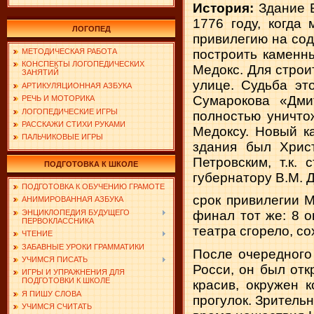
История:
Здание Б
1776 году, когда 
ЛОГОПЕД
привилегию на сод
построить каменны
МЕТОДИЧЕСКАЯ РАБОТА
КОНСПЕКТЫ ЛОГОПЕДИЧЕСКИХ
Медокс. Для строи
ЗАНЯТИЙ
улице. Судьба это
АРТИКУЛЯЦИОННАЯ АЗБУКА
Сумарокова «Дми
РЕЧЬ И МОТОРИКА
ЛОГОПЕДИЧЕСКИЕ ИГРЫ
полностью уничто
РАССКАЖИ СТИХИ РУКАМИ
Медоксу. Новый к
ПАЛЬЧИКОВЫЕ ИГРЫ
здания был Хрис
Петровским, т.к.
ПОДГОТОВКА К ШКОЛЕ
губернатору В.М. 
ПОДГОТОВКА К ОБУЧЕНИЮ ГРАМОТЕ
срок привилегии М
АНИМИРОВАННАЯ АЗБУКА
ЭНЦИКЛОПЕДИЯ БУДУЩЕГО
финал тот же: 8 о
ПЕРВОКЛАССНИКА
театра сгорело, с
ЧТЕНИЕ
ЗАБАВНЫЕ УРОКИ ГРАММАТИКИ
После очередного
УЧИМСЯ ПИСАТЬ
Росси, он был отк
ИГРЫ И УПРАЖНЕНИЯ ДЛЯ
ПОДГОТОВКИ К ШКОЛЕ
красив, окружен 
Я ПИШУ СЛОВА
прогулок. Зрительн
УЧИМСЯ СЧИТАТЬ