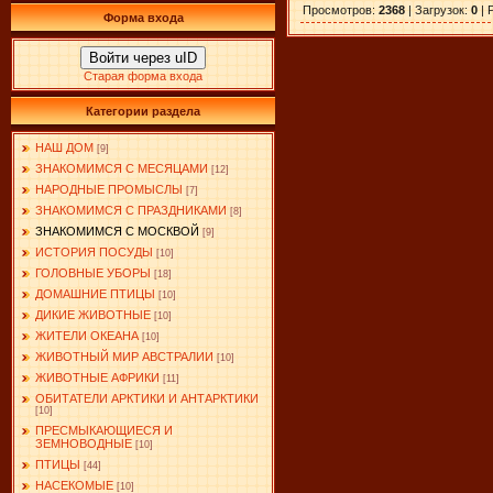
Просмотров
:
2368
|
Загрузок
:
0
|
Форма входа
Войти через uID
Старая форма входа
Категории раздела
НАШ ДОМ
[9]
ЗНАКОМИМСЯ С МЕСЯЦАМИ
[12]
НАРОДНЫЕ ПРОМЫСЛЫ
[7]
ЗНАКОМИМСЯ С ПРАЗДНИКАМИ
[8]
ЗНАКОМИМСЯ С МОСКВОЙ
[9]
ИСТОРИЯ ПОСУДЫ
[10]
ГОЛОВНЫЕ УБОРЫ
[18]
ДОМАШНИЕ ПТИЦЫ
[10]
ДИКИЕ ЖИВОТНЫЕ
[10]
ЖИТЕЛИ ОКЕАНА
[10]
ЖИВОТНЫЙ МИР АВСТРАЛИИ
[10]
ЖИВОТНЫЕ АФРИКИ
[11]
ОБИТАТЕЛИ АРКТИКИ И АНТАРКТИКИ
[10]
ПРЕСМЫКАЮЩИЕСЯ И
ЗЕМНОВОДНЫЕ
[10]
ПТИЦЫ
[44]
НАСЕКОМЫЕ
[10]