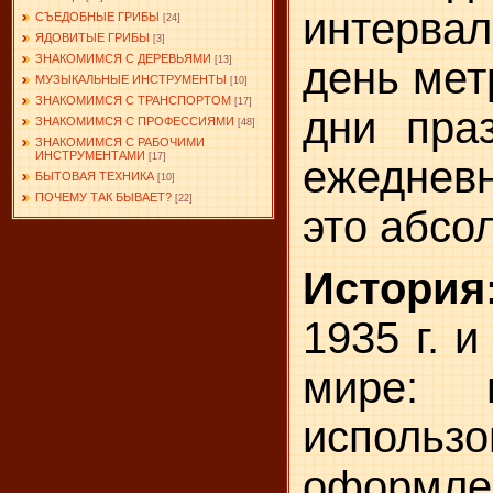
интерва
СЪЕДОБНЫЕ ГРИБЫ
[24]
ЯДОВИТЫЕ ГРИБЫ
[3]
ЗНАКОМИМСЯ С ДЕРЕВЬЯМИ
день мет
[13]
МУЗЫКАЛЬНЫЕ ИНСТРУМЕНТЫ
[10]
ЗНАКОМИМСЯ С ТРАНСПОРТОМ
[17]
дни пра
ЗНАКОМИМСЯ С ПРОФЕССИЯМИ
[48]
ЗНАКОМИМСЯ С РАБОЧИМИ
ИНСТРУМЕНТАМИ
[17]
ежеднев
БЫТОВАЯ ТЕХНИКА
[10]
ПОЧЕМУ ТАК БЫВАЕТ?
[22]
это абсо
История
1935 г. 
мире: 
использ
оформл