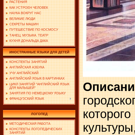
РАСТЕНИЯ
КАК УСТРОЕН ЧЕЛОВЕК
НАУКА ВОКРУГ НАС
ВЕЛИКИЕ ЛЮДИ
СЕКРЕТЫ МАШИН
ПУТЕШЕСТВИЕ ПО КОСМОСУ
ТАНЕЦ. МУЗЫКА. ТЕАТР
КУХНЯ ДОНАЛЬДА ДАКА
ИНОСТРАННЫЕ ЯЗЫКИ ДЛЯ ДЕТЕЙ
КОНСПЕКТЫ ЗАНЯТИЙ
АНГЛИЙСКАЯ АЗБУКА
УЧУ АНГЛИЙСКИЙ
АНГЛИЙСКИЙ ЯЗЫК В КАРТИНКАХ
Описани
ЦИКЛ ЗАНЯТИЙ "АНГЛИЙСКИЙ ЯЗЫК
ДЛЯ МАЛЫШЕЙ"
ЗАНЯТИЯ ПО НЕМЕЦКОМУ ЯЗЫКУ
городско
ФРАНЦУЗСКИЙ ЯЗЫК
которог
ЛОГОПЕД
культуры
МЕТОДИЧЕСКАЯ РАБОТА
КОНСПЕКТЫ ЛОГОПЕДИЧЕСКИХ
ЗАНЯТИЙ