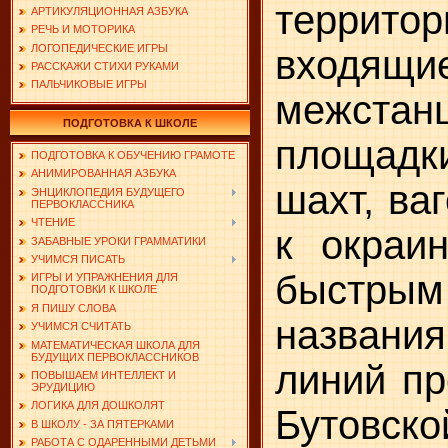
терри­т
АРТИКУЛЯЦИОННАЯ АЗБУКА
РЕЧЬ И МОТОРИКА
ЛОГОПЕДИЧЕСКИЕ ИГРЫ
входящ
РАССКАЖИ СТИХИ РУКАМИ
ПАЛЬЧИКОВЫЕ ИГРЫ
межстан
ПОДГОТОВКА К ШКОЛЕ
площадки
ПОДГОТОВКА К ОБУЧЕНИЮ ГРАМОТЕ
АНИМИРОВАННАЯ АЗБУКА
шахт, ва
ЭНЦИКЛОПЕДИЯ БУДУЩЕГО
ПЕРВОКЛАССНИКА
ЧТЕНИЕ
к окраи
ЗАБАВНЫЕ УРОКИ ГРАММАТИКИ
УЧИМСЯ ПИСАТЬ
быстрым
ИГРЫ И УПРАЖНЕНИЯ ДЛЯ
ПОДГОТОВКИ К ШКОЛЕ
Я ПИШУ СЛОВА
названия
УЧИМСЯ СЧИТАТЬ
МАТЕМАТИЧЕСКАЯ ШКОЛА ДЛЯ
БУДУЩИХ ПЕРВОКЛАССНИКОВ
линий пр
ПОВЫШАЕМ ИНТЕЛЛЕКТ И
ЭРУДИЦИЮ
ЛОГИКА ДЛЯ ДОШКОЛЯТ
Бутовско
В ШКОЛУ - ЗА ПЯТЕРКАМИ
РАБОТА С ОДАРЕННЫМИ ДЕТЬМИ