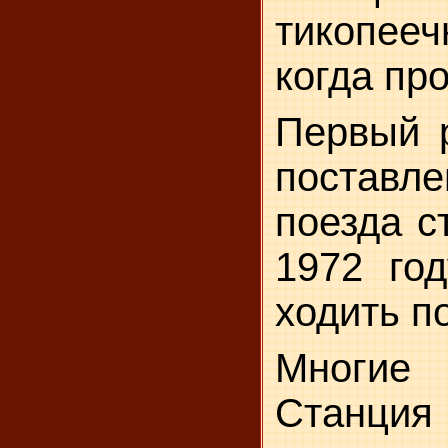
тикопееч
когда пр
Первый 
поставл
поезда с
1972 го
ходить по
Многие 
Станция