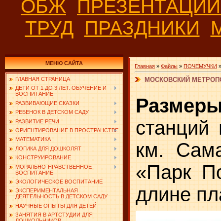
ОБЖ
ПРЕЗЕНТАЦИ
ТРУД
ПРАЗДНИКИ
МЕНЮ САЙТА
Главная
»
Файлы
»
ПОЧЕМУЧКИ
МОСКОВСКИЙ МЕТРОП
ГЛАВНАЯ СТРАНИЦА
ДЕТИ ОТ 1 ДО 3 ЛЕТ. ОБУЧЕНИЕ И
ВОСПИТАНИЕ
Размеры
РАЗВИВАЮЩИЕ СКАЗКИ
РЕБЕНОК В ДЕТСКОМ САДУ
станций 
РАЗВИТИЕ РЕЧИ
ОРИЕНТИРОВАНИЕ В ПРОСТРАНСТВЕ
МАТЕМАТИКА
км. Сам
ЛОГИКА ДЛЯ ДОШКОЛЯТ
КОНСТРУИРОВАНИЕ
«Парк П
МОРАЛЬНО-НРАВСТВЕННОЕ
ВОСПИТАНИЕ
ЭКОЛОГИЧЕСКОЕ ВОСПИТАНИЕ
длине пл
ЭКСПЕРИМЕНТАЛЬНАЯ
ДЕЯТЕЛЬНОСТЬ В ДЕТСКОМ САДУ
НАУЧНЫЕ ОПЫТЫ ДЛЯ ДЕТЕЙ
ЗАНЯТИЯ В АРТСТУДИИ ДЛЯ
ДОШКОЛЬНИКОВ