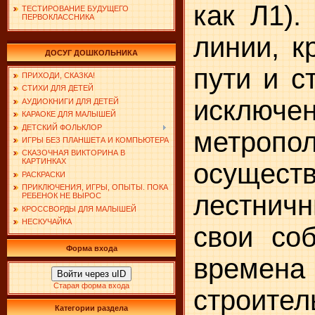
как Л1).
ТЕСТИРОВАНИЕ БУДУЩЕГО
ПЕРВОКЛАССНИКА
линии, к
ДОСУГ ДОШКОЛЬНИКА
пути и с
ПРИХОДИ, СКАЗКА!
СТИХИ ДЛЯ ДЕТЕЙ
исключ
АУДИОКНИГИ ДЛЯ ДЕТЕЙ
КАРАОКЕ ДЛЯ МАЛЫШЕЙ
ДЕТСКИЙ ФОЛЬКЛОР
метро
ИГРЫ БЕЗ ПЛАНШЕТА И КОМПЬЮТЕРА
СКАЗОЧНАЯ ВИКТОРИНА В
КАРТИНКАХ
осущес
РАСКРАСКИ
ПРИКЛЮЧЕНИЯ, ИГРЫ, ОПЫТЫ. ПОКА
лестнич
РЕБЕНОК НЕ ВЫРОС
КРОССВОРДЫ ДЛЯ МАЛЫШЕЙ
НЕСКУЧАЙКА
свои со
Форма входа
времена 
Войти через uID
Старая форма входа
строите
Категории раздела