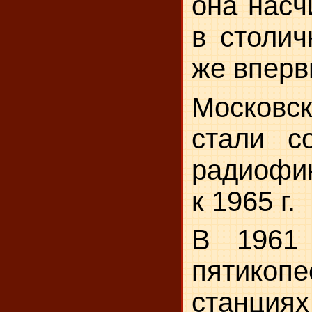
она насч
в столич
же вперв
Московс
стали с
радиофик
к 1965 г.
В 1961 
пятикоп
станциях