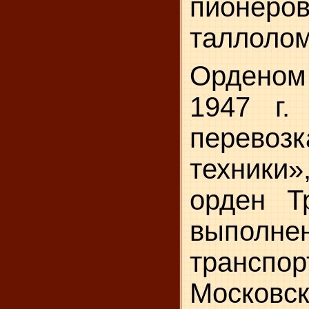
пионеров
таллолом
Орденом 
1947 г.
перевоз
техники»
орден Т
выполне
транспор
Москов