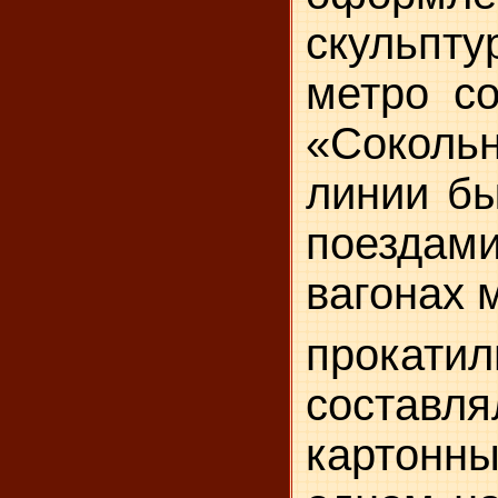
скульпту
ме­тро с
«Сокольн
линии бы
поездами
вагонах 
прокатил
составл
картонны