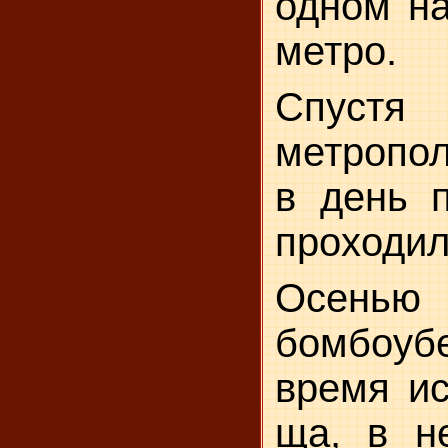
одном на
метро.
Спустя 
метропол
в день 
проходил
Осенью
бомбоубе
время ис
ща, в н