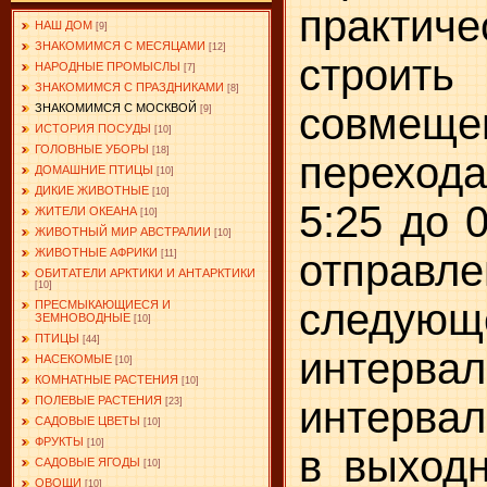
практич
НАШ ДОМ
[9]
ЗНАКОМИМСЯ С МЕСЯЦАМИ
[12]
строит
НАРОДНЫЕ ПРОМЫСЛЫ
[7]
ЗНАКОМИМСЯ С ПРАЗДНИКАМИ
[8]
совмещ
ЗНАКОМИМСЯ С МОСКВОЙ
[9]
ИСТОРИЯ ПОСУДЫ
[10]
ГОЛОВНЫЕ УБОРЫ
[18]
переход
ДОМАШНИЕ ПТИЦЫ
[10]
ДИКИЕ ЖИВОТНЫЕ
[10]
5:25 до 
ЖИТЕЛИ ОКЕАНА
[10]
ЖИВОТНЫЙ МИР АВСТРАЛИИ
[10]
ЖИВОТНЫЕ АФРИКИ
отправ
[11]
ОБИТАТЕЛИ АРКТИКИ И АНТАРКТИКИ
[10]
следующ
ПРЕСМЫКАЮЩИЕСЯ И
ЗЕМНОВОДНЫЕ
[10]
ПТИЦЫ
[44]
интерва
НАСЕКОМЫЕ
[10]
КОМНАТНЫЕ РАСТЕНИЯ
[10]
интервал
ПОЛЕВЫЕ РАСТЕНИЯ
[23]
САДОВЫЕ ЦВЕТЫ
[10]
ФРУКТЫ
[10]
в выход
САДОВЫЕ ЯГОДЫ
[10]
ОВОЩИ
[10]