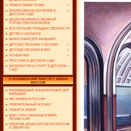
ПРАВОСЛАВАЯ ЭТИКА
ИНКЛЮЗИВНОЕ ОБУЧЕНИЕ В
ДЕТСКОМ САДУ
ДОШКОЛЬНИКАМ О ВЕЛИКОЙ
ОТЕЧЕСТВЕННОЙ ВОЙНЕ
ВОСПИТАНИЕ ГРАЖДАНСТВЕННОСТИ
ДЕТЯМ О КОСМОСЕ
ФИЛОСОФИЯ ДЛЯ МАЛЫШЕЙ
ДЕТСКИЕ ПЕСЕНКИ С НОТАМИ
ДЕТСКИЕ ПЕСЕНКИ В MP3
ПОЧЕМУЧКИ
ПРОГУЛКИ В ДЕТСКОМ САДУ
ФИЗКУЛЬТУРА И СПОРТ В ДЕТСКОМ
САДУ
ОТКРЫВАЕМ МИР ВМЕСТЕ С МИККИ
МАУСОМ
РАЗВИВАЮЩАЯ ЭНЦИКЛОПЕДИЯ ДЛЯ
МАЛЫШЕЙ
МЫ ЖИВЕМ В РОССИИ
УВЛЕКАТЕЛЬНЫЙ КОСМОС
ПЛАНЕТА ЗЕМЛЯ
КЕМ СТАТЬ? МАЛЫШИ В МИРЕ
ПРОФЕССИЙ
РЕБЯТАМ-ДОШКОЛЯТАМ ИНТЕРЕСНО
О ЗВЕРЯТАХ