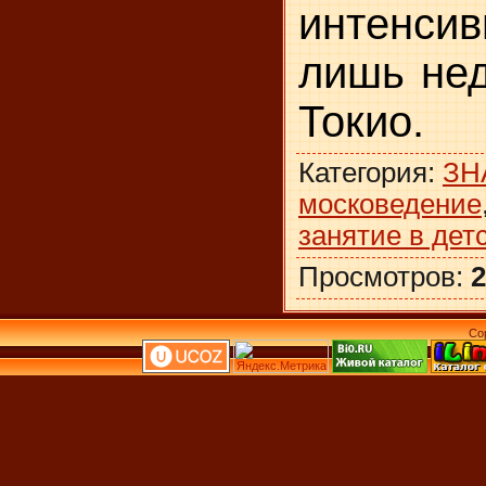
интенсив
лишь нед
Токио.
Категория
:
ЗН
московедение
занятие в дет
Просмотров
:
2
Co