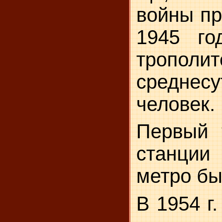
войны пр
1945 го
трополи
среднес
человек.
Первый 
станции
метро бы
В 1954 г