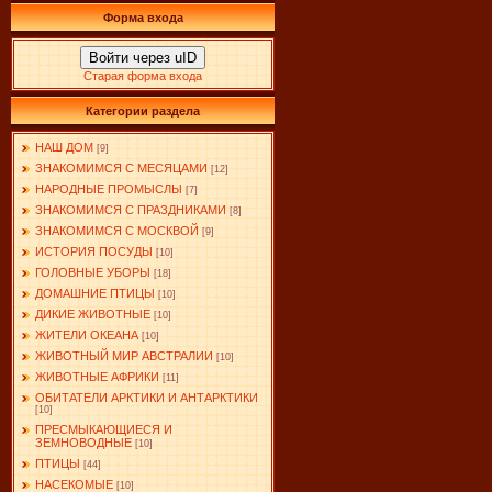
Форма входа
Войти через uID
Старая форма входа
Категории раздела
НАШ ДОМ
[9]
ЗНАКОМИМСЯ С МЕСЯЦАМИ
[12]
НАРОДНЫЕ ПРОМЫСЛЫ
[7]
ЗНАКОМИМСЯ С ПРАЗДНИКАМИ
[8]
ЗНАКОМИМСЯ С МОСКВОЙ
[9]
ИСТОРИЯ ПОСУДЫ
[10]
ГОЛОВНЫЕ УБОРЫ
[18]
ДОМАШНИЕ ПТИЦЫ
[10]
ДИКИЕ ЖИВОТНЫЕ
[10]
ЖИТЕЛИ ОКЕАНА
[10]
ЖИВОТНЫЙ МИР АВСТРАЛИИ
[10]
ЖИВОТНЫЕ АФРИКИ
[11]
ОБИТАТЕЛИ АРКТИКИ И АНТАРКТИКИ
[10]
ПРЕСМЫКАЮЩИЕСЯ И
ЗЕМНОВОДНЫЕ
[10]
ПТИЦЫ
[44]
НАСЕКОМЫЕ
[10]