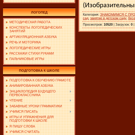
(Изобразительный
ЛОГОПЕД
Категория
:
ЗНАКОМИМСЯ С ПР
сад
,
занятие в детском саду
,
бес
МЕТОДИЧЕСКАЯ РАБОТА
Просмотров
:
10520
|
Загрузок
:
0
КОНСПЕКТЫ ЛОГОПЕДИЧЕСКИХ
ЗАНЯТИЙ
АРТИКУЛЯЦИОННАЯ АЗБУКА
РЕЧЬ И МОТОРИКА
ЛОГОПЕДИЧЕСКИЕ ИГРЫ
РАССКАЖИ СТИХИ РУКАМИ
ПАЛЬЧИКОВЫЕ ИГРЫ
ПОДГОТОВКА К ШКОЛЕ
ПОДГОТОВКА К ОБУЧЕНИЮ ГРАМОТЕ
АНИМИРОВАННАЯ АЗБУКА
ЭНЦИКЛОПЕДИЯ БУДУЩЕГО
ПЕРВОКЛАССНИКА
ЧТЕНИЕ
ЗАБАВНЫЕ УРОКИ ГРАММАТИКИ
УЧИМСЯ ПИСАТЬ
ИГРЫ И УПРАЖНЕНИЯ ДЛЯ
ПОДГОТОВКИ К ШКОЛЕ
Я ПИШУ СЛОВА
УЧИМСЯ СЧИТАТЬ