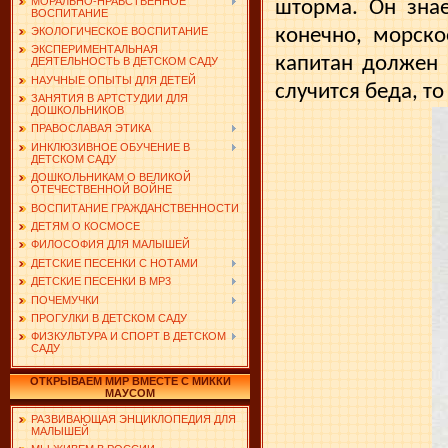
МОРАЛЬНО-НРАВСТВЕННОЕ
шторма. Он знае
ВОСПИТАНИЕ
конечно, морско
ЭКОЛОГИЧЕСКОЕ ВОСПИТАНИЕ
ЭКСПЕРИМЕНТАЛЬНАЯ
капитан должен 
ДЕЯТЕЛЬНОСТЬ В ДЕТСКОМ САДУ
НАУЧНЫЕ ОПЫТЫ ДЛЯ ДЕТЕЙ
случится беда, т
ЗАНЯТИЯ В АРТСТУДИИ ДЛЯ
ДОШКОЛЬНИКОВ
ПРАВОСЛАВАЯ ЭТИКА
ИНКЛЮЗИВНОЕ ОБУЧЕНИЕ В
ДЕТСКОМ САДУ
ДОШКОЛЬНИКАМ О ВЕЛИКОЙ
ОТЕЧЕСТВЕННОЙ ВОЙНЕ
ВОСПИТАНИЕ ГРАЖДАНСТВЕННОСТИ
ДЕТЯМ О КОСМОСЕ
ФИЛОСОФИЯ ДЛЯ МАЛЫШЕЙ
ДЕТСКИЕ ПЕСЕНКИ С НОТАМИ
ДЕТСКИЕ ПЕСЕНКИ В MP3
ПОЧЕМУЧКИ
ПРОГУЛКИ В ДЕТСКОМ САДУ
ФИЗКУЛЬТУРА И СПОРТ В ДЕТСКОМ
САДУ
ОТКРЫВАЕМ МИР ВМЕСТЕ С МИККИ
МАУСОМ
РАЗВИВАЮЩАЯ ЭНЦИКЛОПЕДИЯ ДЛЯ
МАЛЫШЕЙ