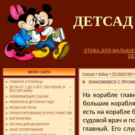
ДЕТСА
ЭТИКА ДЛЯ МАЛЫШ
О
МЕНЮ САЙТА
Главная
»
Файлы
»
ПОЧЕМУЧКИ
ЗНАКОМИМСЯ С ПРОФЕ
ГЛАВНАЯ СТРАНИЦА
ДЕТИ ОТ 1 ДО 3 ЛЕТ. ОБУЧЕНИЕ И
ВОСПИТАНИЕ
На корабле глав
РАЗВИВАЮЩИЕ СКАЗКИ
РЕБЕНОК В ДЕТСКОМ САДУ
больших корабля
РАЗВИТИЕ РЕЧИ
есть на корабле 
ОРИЕНТИРОВАНИЕ В ПРОСТРАНСТВЕ
МАТЕМАТИКА
судовой врач и по
ЛОГИКА ДЛЯ ДОШКОЛЯТ
главный. Его сл
КОНСТРУИРОВАНИЕ