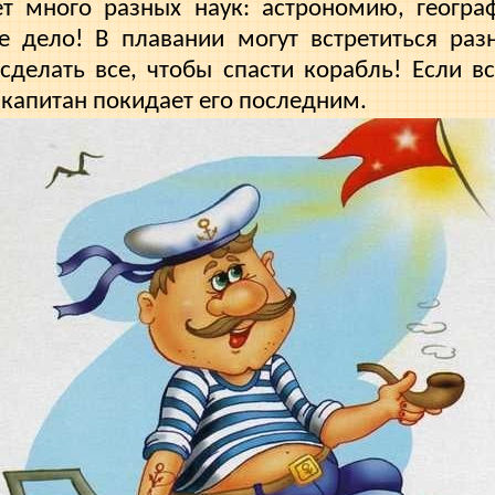
т много разных наук: астрономию, геогра
е дело! В плавании могут встретиться раз
сделать все, чтобы спас­ти корабль! Если в
о капитан покидает его последним.