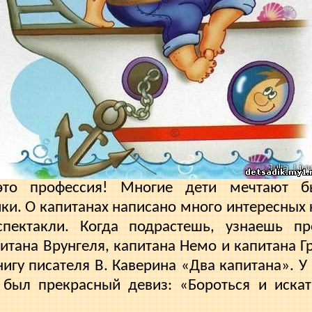
это профессия! Многие дети мечта­ют б
и. О капита­нах написано много интересных к
ектакли. Когда подрастешь, узна­ешь пр
тана Врунгеля, капитана Немо и капитана Гр
игу писателя В. Каверина «Два капитана». У 
 был прекрасный девиз: «Бороться и иска