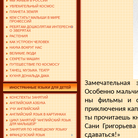
МЫ ЖИВЕМ В РОССИИ
УВЛЕКАТЕЛЬНЫЙ КОСМОС
ПЛАНЕТА ЗЕМЛЯ
КЕМ СТАТЬ? МАЛЫШИ В МИРЕ
ПРОФЕССИЙ
РЕБЯТАМ-ДОШКОЛЯТАМ ИНТЕРЕСНО
О ЗВЕРЯТАХ
РАСТЕНИЯ
КАК УСТРОЕН ЧЕЛОВЕК
НАУКА ВОКРУГ НАС
ВЕЛИКИЕ ЛЮДИ
СЕКРЕТЫ МАШИН
ПУТЕШЕСТВИЕ ПО КОСМОСУ
ТАНЕЦ. МУЗЫКА. ТЕАТР
КУХНЯ ДОНАЛЬДА ДАКА
Замечательная 
ИНОСТРАННЫЕ ЯЗЫКИ ДЛЯ ДЕТЕЙ
Особенно мальчик
КОНСПЕКТЫ ЗАНЯТИЙ
ны фильмы и сп
АНГЛИЙСКАЯ АЗБУКА
приключения капи
УЧУ АНГЛИЙСКИЙ
АНГЛИЙСКИЙ ЯЗЫК В КАРТИНКАХ
ты прочитаешь кн
ЦИКЛ ЗАНЯТИЙ "АНГЛИЙСКИЙ ЯЗЫК
ДЛЯ МАЛЫШЕЙ"
Сани Григорьева
ЗАНЯТИЯ ПО НЕМЕЦКОМУ ЯЗЫКУ
сдаваться!»
ФРАНЦУЗСКИЙ ЯЗЫК