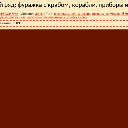
 ряд: фуражка с крабом, кораб­ли, приборы и 
ОФЕССИЯМИ
|
Добавил
:
admin
|
Теги
:
развиваем речь малыша
,
познаем окружающий м
еды о профессиях
,
знакомим дошкольников с профессиями
|
Рейтинг
:
5.0
/
1