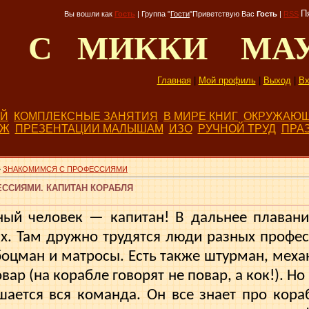
П
Вы вошли как
Гость
|
Группа
"
Гости
"
Приветствую Вас
Гость
|
RSS
Д С МИККИ МА
Главная
|
Мой профиль
|
Выход
|
Вх
ЕЙ
КОМПЛЕКСНЫЕ ЗАНЯТИЯ
В МИРЕ КНИГ
ОКРУЖАЮЩ
БЖ
ПРЕЗЕНТАЦИИ МАЛЫШАМ
ИЗО
РУЧНОЙ ТРУД
ПРА
»
ЗНАКОМИМСЯ С ПРОФЕССИЯМИ
ССИЯМИ. КАПИТАН КОРАБЛЯ
ный человек — капитан! В дальнее плавани
х. Там друж­но трудятся люди разных профес
боцман и матросы. Есть также штурман, механ
вар (на ко­рабле говорят не повар, а кок!). 
ушается вся команда. Он все знает про кора