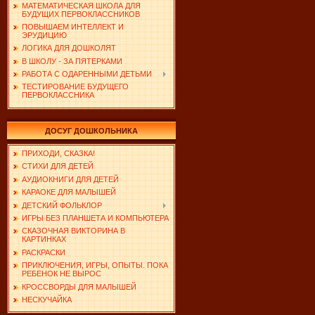
МАТЕМАТИЧЕСКАЯ ШКОЛА ДЛЯ
БУДУЩИХ ПЕРВОКЛАССНИКОВ
ПОВЫШАЕМ ИНТЕЛЛЕКТ И
ЭРУДИЦИЮ
ЛОГИКА ДЛЯ ДОШКОЛЯТ
В ШКОЛУ - ЗА ПЯТЕРКАМИ
РАБОТА С ОДАРЕННЫМИ ДЕТЬМИ
ТЕСТИРОВАНИЕ БУДУЩЕГО
ПЕРВОКЛАССНИКА
ДОСУГ ДОШКОЛЬНИКА
ПРИХОДИ, СКАЗКА!
СТИХИ ДЛЯ ДЕТЕЙ
АУДИОКНИГИ ДЛЯ ДЕТЕЙ
КАРАОКЕ ДЛЯ МАЛЫШЕЙ
ДЕТСКИЙ ФОЛЬКЛОР
ИГРЫ БЕЗ ПЛАНШЕТА И КОМПЬЮТЕРА
СКАЗОЧНАЯ ВИКТОРИНА В
КАРТИНКАХ
РАСКРАСКИ
ПРИКЛЮЧЕНИЯ, ИГРЫ, ОПЫТЫ. ПОКА
РЕБЕНОК НЕ ВЫРОС
КРОССВОРДЫ ДЛЯ МАЛЫШЕЙ
НЕСКУЧАЙКА