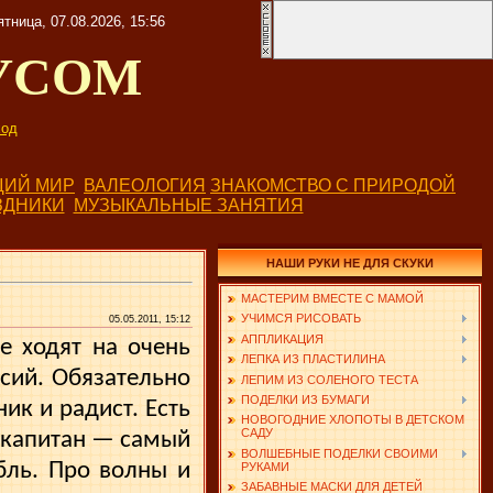
ятница, 07.08.2026, 15:56
УСОМ
од
ИЙ МИР
ВАЛЕОЛОГИЯ
ЗНАКОМСТВО С ПРИРОДОЙ
ЗДНИКИ
МУЗЫКАЛЬНЫЕ ЗАНЯТИЯ
НАШИ РУКИ НЕ ДЛЯ СКУКИ
МАСТЕРИМ ВМЕСТЕ С МАМОЙ
УЧИМСЯ РИСОВАТЬ
05.05.2011, 15:12
АППЛИКАЦИЯ
е ходят на очень
ЛЕПКА ИЗ ПЛАСТИЛИНА
сий. Обязательно
ЛЕПИМ ИЗ СОЛЕНОГО ТЕСТА
ПОДЕЛКИ ИЗ БУМАГИ
ик и радист. Есть
НОВОГОДНИЕ ХЛОПОТЫ В ДЕТСКОМ
САДУ
Но капитан — самый
ВОЛШЕБНЫЕ ПОДЕЛКИ СВОИМИ
бль. Про волны и
РУКАМИ
ЗАБАВНЫЕ МАСКИ ДЛЯ ДЕТЕЙ