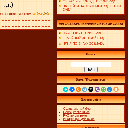
ЖИВОЙ УГОЛОК В ДЕТСКОМ САДУ
т.д.)
НАКЛЕЙКИ НА ШКАФЧИКИ В ДЕТСКОМ
САДУ
ир
,
занятие в детском
НЕГОСУДАРСТВЕННЫЕ ДЕТСКИЕ САДЫ
ЧАСТНЫЙ ДЕТСКИЙ САД
СЕМЕЙНЫЙ ДЕТСКИЙ САД
НЯНЯ ПО ЗНАКУ ЗОДИАКА
Поиск
Блок "Поделиться"
Друзья сайта
Официальный блог
Сообщество uCoz
FAQ по системе
Инструкции для uCoz