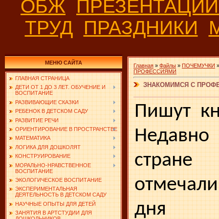
ОБЖ
ПРЕЗЕНТАЦИ
ТРУД
ПРАЗДНИКИ
МЕНЮ САЙТА
Главная
»
Файлы
»
ПОЧЕМУЧКИ
ПРОФЕССИЯМИ
ГЛАВНАЯ СТРАНИЦА
ЗНАКОМИМСЯ С ПРОФЕ
ДЕТИ ОТ 1 ДО 3 ЛЕТ. ОБУЧЕНИЕ И
ВОСПИТАНИЕ
РАЗВИВАЮЩИЕ СКАЗКИ
Пишут кн
РЕБЕНОК В ДЕТСКОМ САДУ
РАЗВИТИЕ РЕЧИ
Недавн
ОРИЕНТИРОВАНИЕ В ПРОСТРАНСТВЕ
МАТЕМАТИКА
ЛОГИКА ДЛЯ ДОШКОЛЯТ
стране 
КОНСТРУИРОВАНИЕ
МОРАЛЬНО-НРАВСТВЕННОЕ
ВОСПИТАНИЕ
отмечали
ЭКОЛОГИЧЕСКОЕ ВОСПИТАНИЕ
ЭКСПЕРИМЕНТАЛЬНАЯ
ДЕЯТЕЛЬНОСТЬ В ДЕТСКОМ САДУ
дня 
НАУЧНЫЕ ОПЫТЫ ДЛЯ ДЕТЕЙ
ЗАНЯТИЯ В АРТСТУДИИ ДЛЯ
ДОШКОЛЬНИКОВ