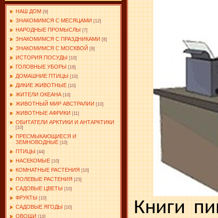
НАШ ДОМ
[9]
ЗНАКОМИМСЯ С МЕСЯЦАМИ
[12]
НАРОДНЫЕ ПРОМЫСЛЫ
[7]
ЗНАКОМИМСЯ С ПРАЗДНИКАМИ
[8]
ЗНАКОМИМСЯ С МОСКВОЙ
[9]
ИСТОРИЯ ПОСУДЫ
[10]
ГОЛОВНЫЕ УБОРЫ
[18]
ДОМАШНИЕ ПТИЦЫ
[10]
ДИКИЕ ЖИВОТНЫЕ
[10]
ЖИТЕЛИ ОКЕАНА
[10]
ЖИВОТНЫЙ МИР АВСТРАЛИИ
[10]
ЖИВОТНЫЕ АФРИКИ
[11]
ОБИТАТЕЛИ АРКТИКИ И АНТАРКТИКИ
[10]
ПРЕСМЫКАЮЩИЕСЯ И
ЗЕМНОВОДНЫЕ
[10]
ПТИЦЫ
[44]
НАСЕКОМЫЕ
[10]
КОМНАТНЫЕ РАСТЕНИЯ
[10]
ПОЛЕВЫЕ РАСТЕНИЯ
[23]
САДОВЫЕ ЦВЕТЫ
[10]
ФРУКТЫ
[10]
Книги пи
САДОВЫЕ ЯГОДЫ
[10]
ОВОЩИ
[10]