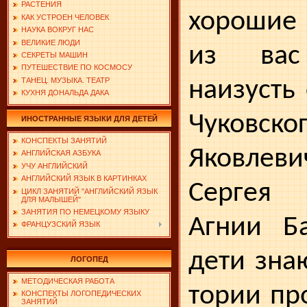
РАСТЕНИЯ
хорошие 
КАК УСТРОЕН ЧЕЛОВЕК
НАУКА ВОКРУГ НАС
ВЕЛИКИЕ ЛЮДИ
из вас
СЕКРЕТЫ МАШИН
ПУТЕШЕСТВИЕ ПО КОСМОСУ
ТАНЕЦ. МУЗЫКА. ТЕАТР
наизусть
КУХНЯ ДОНАЛЬДА ДАКА
Чуковс­к
ИНОСТРАННЫЕ ЯЗЫКИ ДЛЯ ДЕТЕЙ
КОНСПЕКТЫ ЗАНЯТИЙ
Яковлев
АНГЛИЙСКАЯ АЗБУКА
УЧУ АНГЛИЙСКИЙ
АНГЛИЙСКИЙ ЯЗЫК В КАРТИНКАХ
Сергея 
ЦИКЛ ЗАНЯТИЙ "АНГЛИЙСКИЙ ЯЗЫК
ДЛЯ МАЛЫШЕЙ"
ЗАНЯТИЯ ПО НЕМЕЦКОМУ ЯЗЫКУ
Агнии Б
ФРАНЦУЗСКИЙ ЯЗЫК
дети зна
ЛОГОПЕД
МЕТОДИЧЕСКАЯ РАБОТА
тории пр
КОНСПЕКТЫ ЛОГОПЕДИЧЕСКИХ
ЗАНЯТИЙ