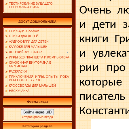
ТЕСТИРОВАНИЕ БУДУЩЕГО
Очень лю
ПЕРВОКЛАССНИКА
и дети з
ДОСУГ ДОШКОЛЬНИКА
ПРИХОДИ, СКАЗКА!
книги Гр
СТИХИ ДЛЯ ДЕТЕЙ
АУДИОКНИГИ ДЛЯ ДЕТЕЙ
КАРАОКЕ ДЛЯ МАЛЫШЕЙ
и увлека
ДЕТСКИЙ ФОЛЬКЛОР
ИГРЫ БЕЗ ПЛАНШЕТА И КОМПЬЮТЕРА
СКАЗОЧНАЯ ВИКТОРИНА В
рии про
КАРТИНКАХ
РАСКРАСКИ
ПРИКЛЮЧЕНИЯ, ИГРЫ, ОПЫТЫ. ПОКА
которы
РЕБЕНОК НЕ ВЫРОС
КРОССВОРДЫ ДЛЯ МАЛЫШЕЙ
НЕСКУЧАЙКА
писате
Форма входа
Констант
Войти через uID
Старая форма входа
Категории раздела