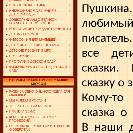
Пушкина
ПРАВОСЛАВАЯ ЭТИКА
ИНКЛЮЗИВНОЕ ОБУЧЕНИЕ В
ДЕТСКОМ САДУ
люби
ДОШКОЛЬНИКАМ О ВЕЛИКОЙ
ОТЕЧЕСТВЕННОЙ ВОЙНЕ
ВОСПИТАНИЕ ГРАЖДАНСТВЕННОСТИ
ДЕТЯМ О КОСМОСЕ
писатель
ФИЛОСОФИЯ ДЛЯ МАЛЫШЕЙ
ДЕТСКИЕ ПЕСЕНКИ С НОТАМИ
все дет
ДЕТСКИЕ ПЕСЕНКИ В MP3
ПОЧЕМУЧКИ
ПРОГУЛКИ В ДЕТСКОМ САДУ
сказки. 
ФИЗКУЛЬТУРА И СПОРТ В ДЕТСКОМ
САДУ
сказ­ку о
ОТКРЫВАЕМ МИР ВМЕСТЕ С МИККИ
МАУСОМ
РАЗВИВАЮЩАЯ ЭНЦИКЛОПЕДИЯ ДЛЯ
Кому-т
МАЛЫШЕЙ
МЫ ЖИВЕМ В РОССИИ
УВЛЕКАТЕЛЬНЫЙ КОСМОС
сказка о
ПЛАНЕТА ЗЕМЛЯ
КЕМ СТАТЬ? МАЛЫШИ В МИРЕ
ПРОФЕССИЙ
В наши д
РЕБЯТАМ-ДОШКОЛЯТАМ ИНТЕРЕСНО
О ЗВЕРЯТАХ