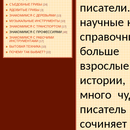
писател
СЪЕДОБНЫЕ ГРИБЫ
[24]
ЯДОВИТЫЕ ГРИБЫ
[3]
ЗНАКОМИМСЯ С ДЕРЕВЬЯМИ
[13]
науч­ные 
МУЗЫКАЛЬНЫЕ ИНСТРУМЕНТЫ
[10]
ЗНАКОМИМСЯ С ТРАНСПОРТОМ
[17]
ЗНАКОМИМСЯ С ПРОФЕССИЯМИ
[48]
справо
ЗНАКОМИМСЯ С РАБОЧИМИ
ИНСТРУМЕНТАМИ
[17]
БЫТОВАЯ ТЕХНИКА
[10]
больш
ПОЧЕМУ ТАК БЫВАЕТ?
[22]
взрослые
истории
мно­го ч
писател
сочиняе