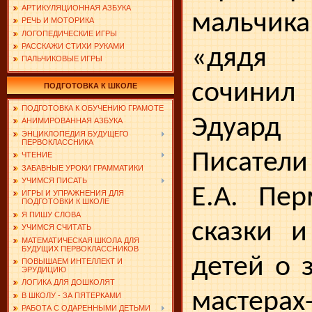
АРТИКУЛЯЦИОННАЯ АЗБУКА
мальчи
РЕЧЬ И МОТОРИКА
ЛОГОПЕДИЧЕСКИЕ ИГРЫ
РАССКАЖИ СТИХИ РУКАМИ
«дядя 
ПАЛЬЧИКОВЫЕ ИГРЫ
сочини
ПОДГОТОВКА К ШКОЛЕ
ПОДГОТОВКА К ОБУЧЕНИЮ ГРАМОТЕ
Эдуард
АНИМИРОВАННАЯ АЗБУКА
ЭНЦИКЛОПЕДИЯ БУДУЩЕГО
ПЕРВОКЛАССНИКА
Писатели
ЧТЕНИЕ
ЗАБАВНЫЕ УРОКИ ГРАММАТИКИ
УЧИМСЯ ПИСАТЬ
Е.А. Пер
ИГРЫ И УПРАЖНЕНИЯ ДЛЯ
ПОДГОТОВКИ К ШКОЛЕ
Я ПИШУ СЛОВА
сказ­ки 
УЧИМСЯ СЧИТАТЬ
МАТЕМАТИЧЕСКАЯ ШКОЛА ДЛЯ
БУДУЩИХ ПЕРВОКЛАССНИКОВ
детей о 
ПОВЫШАЕМ ИНТЕЛЛЕКТ И
ЭРУДИЦИЮ
ЛОГИКА ДЛЯ ДОШКОЛЯТ
мастера
В ШКОЛУ - ЗА ПЯТЕРКАМИ
РАБОТА С ОДАРЕННЫМИ ДЕТЬМИ