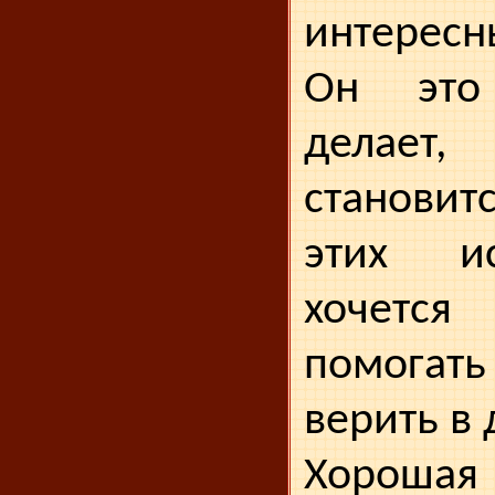
интерес
Он это
делает, 
становит
этих и
хочется
помога
верить в 
Хороша